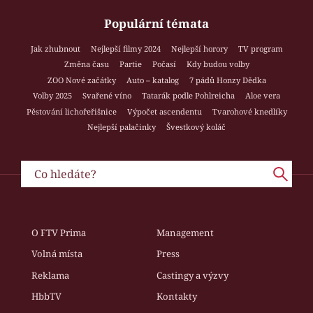
Populární témata
Jak zhubnout
Nejlepší filmy 2024
Nejlepší horory
TV program
Změna času
Partie
Počasí
Kdy budou volby
ZOO Nové začátky
Auto – katalog
7 pádů Honzy Dědka
Volby 2025
Svařené víno
Tatarák podle Pohlreicha
Aloe vera
Pěstování lichořeřišnice
Výpočet ascendentu
Tvarohové knedlíky
Nejlepší palačinky
Švestkový koláč
O FTV Prima
Management
Volná místa
Press
Reklama
Castingy a výzvy
HbbTV
Kontakty