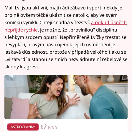
Malí Lvi jsou aktivní, mají rádi zábavu i sport, někdy je
pro ně ovšem těžké ukáznit se natolik, aby ve svém
koníčku vynikli. Chtějí snadná vítězství,
a pokud úspěch
nepřijde rychle
, je možné, že „provinilou“ disciplínu
s lehkým srdcem opustí. Nepřiměřeně Lvíčky trestat se
nevyplácí, pravým nástrojem k jejich usměrnění je
laskavá důslednost, protože v případě velkého tlaku se
Lvi zatvrdí a stanou se z nich nezvládnutelní rebelové se
sklony k agresi.
ASTROČLÁNKY