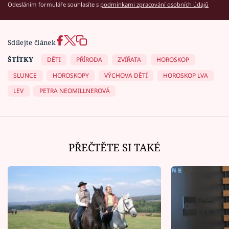
Odesláním formuláře souhlasíte s
podmínkami zpracování osobních údajů
Sdílejte článek
ŠTÍTKY
DĚTI
PŘÍRODA
ZVÍŘATA
HOROSKOP
SLUNCE
HOROSKOPY
VÝCHOVA DĚTÍ
HOROSKOP LVA
LEV
PETRA NEOMILLNEROVÁ
PŘEČTĚTE SI TAKÉ