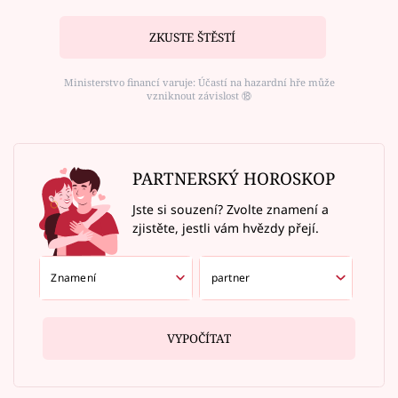
ZKUSTE ŠTĚSTÍ
Ministerstvo financí varuje: Účastí na hazardní hře může
vzniknout závislost ⑱
PARTNERSKÝ HOROSKOP
Jste si souzení? Zvolte znamení a
zjistěte, jestli vám hvězdy přejí.
VYPOČÍTAT