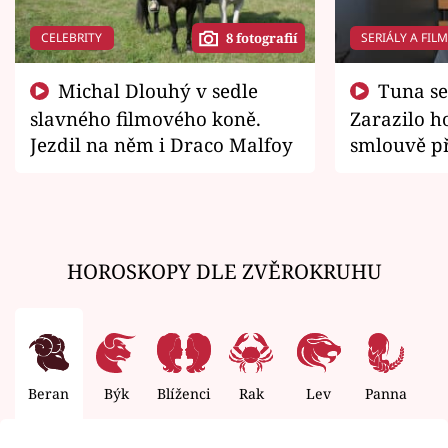
CELEBRITY
SERIÁLY A FIL
8 fotografií
Michal Dlouhý v sedle
Tuna se chtěl vrátit domů.
slavného filmového koně.
Zarazilo ho
Jezdil na něm i Draco Malfoy
smlouvě př
zemřít
HOROSKOPY DLE ZVĚROKRUHU
Beran
Býk
Blíženci
Rak
Lev
Panna
V