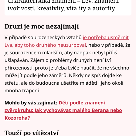
Charakteristika znamení – Lev. Znamení
tvořivosti, kreativity, vitality a autority
Druzí je moc nezajímají
V případě sourozeneckých vztahů
je potřeba usměrnit
Lva, aby toho druhého neuzurpoval
, nebo v případě, že
je sourozencem mladším, aby naopak nebyl příliš
ušlapáván. Zájem o problémy druhých není Lví
přirozeností, proto je třeba Lvíče naučit, že ne všechno
může jít podle jeho záměrů. Někdy nejspíš dojde ke
střetu, ale do budoucna ušetříte mláděti i jeho okolí
mnohá trápení.
Mohlo by vás zajímat:
Děti podle znamení
zvěrokruhu: Jak vychovávat malého Berana nebo
Kozoroha?
Touží po vítězství