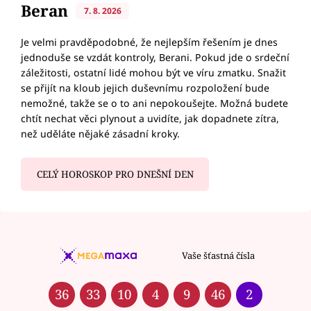
Beran
7. 8. 2026
Je velmi pravděpodobné, že nejlepším řešením je dnes
jednoduše se vzdát kontroly, Berani. Pokud jde o srdeční
záležitosti, ostatní lidé mohou být ve víru zmatku. Snažit
se přijít na kloub jejich duševnímu rozpoložení bude
nemožné, takže se o to ani nepokoušejte. Možná budete
chtít nechat věci plynout a uvidíte, jak dopadnete zítra,
než uděláte nějaké zásadní kroky.
CELÝ HOROSKOP PRO DNEŠNÍ DEN
Vaše šťastná čísla
36
33
10
4
9
46
2