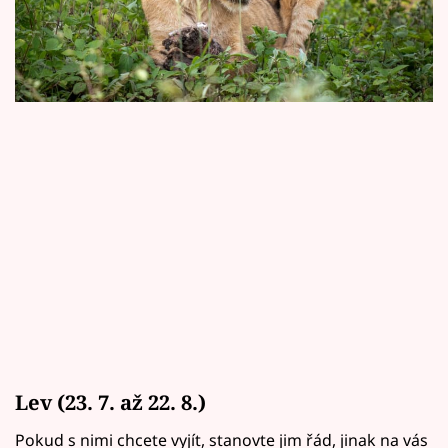
Horoskopy
radí, jak na ně.
Sledujte prima+
Filmový festival Karlovy Vary
Pořady
Mámy sobě
Přihlášení
Sledujte nás
Lev (23. 7. až 22. 8.)
Pokud s nimi chcete vyjít, stanovte jim řád, jinak na vás