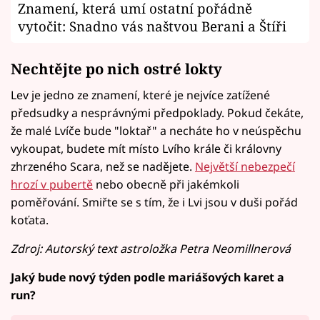
Znamení, která umí ostatní pořádně
vytočit: Snadno vás naštvou Berani a Štíři
Nechtějte po nich ostré lokty
Lev je jedno ze znamení, které je nejvíce zatížené
předsudky a nesprávnými předpoklady. Pokud čekáte,
že malé Lvíče bude "loktař" a necháte ho v neúspěchu
vykoupat, budete mít místo Lvího krále či královny
zhrzeného Scara, než se nadějete.
Největší nebezpečí
hrozí v pubertě
nebo obecně při jakémkoli
poměřování. Smiřte se s tím, že i Lvi jsou v duši pořád
koťata.
Zdroj: Autorský text astroložka Petra Neomillnerová
Jaký bude nový týden podle mariášových karet a
run?