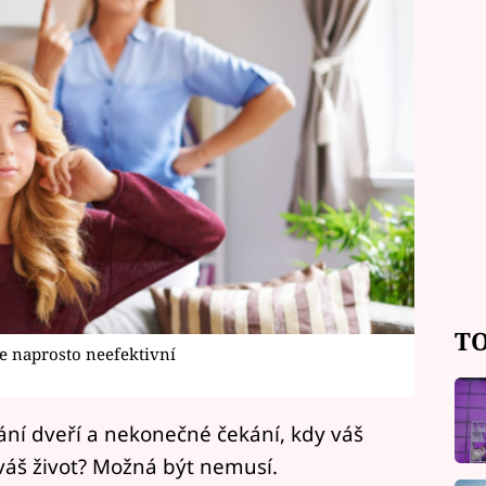
TO
e naprosto neefektivní
hání dveří a nekonečné čekání, kdy váš
váš život? Možná být nemusí.