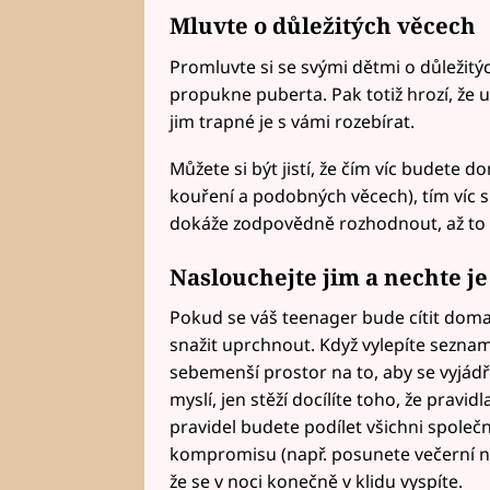
Mluvte o důležitých věcech
Promluvte si se svými dětmi o důležitýc
propukne puberta. Pak totiž hrozí, že u
jim trapné je s vámi rozebírat.
Můžete si být jistí, že čím víc budete 
kouření a podobných věcech), tím víc si
dokáže zodpovědně rozhodnout, až to
Naslouchejte jim a nechte j
Pokud se váš teenager bude cítit doma j
snažit uprchnout. Když vylepíte seznam
sebemenší prostor na to, aby se vyjádř
myslí, jen stěží docílíte toho, že pravi
pravidel budete podílet všichni spol
kompromisu (např. posunete večerní ná
že se v noci konečně v klidu vyspíte.