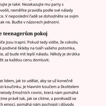
ujte je také. Nezakazujte mu party s
olili, neměňte pravidla podle své nálady
ce. V neposlední řadě se dohodněte se svým
pak ne. Buďte v názorech jednotní.
te teenagerům pokoj
iče jsou trapní. Pokud tedy vidíte, že cokoliv,
ává podivné škleby na tváři vašeho potomka,
e, až bude mít lepší náladu. Někdy je zkrátka
žit za každou cenu domluvit.
at lidem, jak to udělat, aby se už konečně
lasti koučinku. Je hlavním koučem a školitelem
m metody Emočních rovnic, která nám pomáhá
tíme právě tak, jak se cítíme, a poněvadž se
ých emocí, pomáhá nám pochopit i důvody