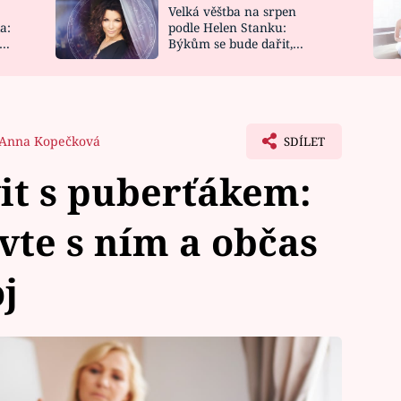
Velká věštba na srpen
NOVINKY
ZAHRADA
a:
podle Helen Stanku:
y
Býkům se bude dařit,
VIDEORECEPTY
DESIGN
Vodnáře čeká jízda
Anna Kopečková
SDÍLET
it s puberťákem:
vte s ním a občas
j