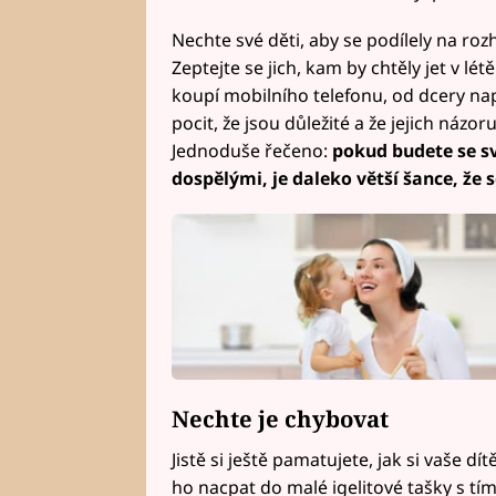
Nechte své děti, aby se podílely na roz
Zeptejte se jich, kam by chtěly jet v lé
koupí mobilního telefonu, od dcery na
pocit, že jsou důležité a že jejich názor
Jednoduše řečeno:
pokud budete se s
dospělými, je daleko větší šance, že
Nechte je chybovat
Jistě si ještě pamatujete, jak si vaše d
ho nacpat do malé igelitové tašky s tí