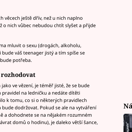
h věcech ještě dřív, než u nich naplno
ž o nich vůbec nebudou chtít slyšet a přijde
doma mluvit o sexu (drogách, alkoholu,
 bude váš teenager jistý a tím spíše se
 bude potřeba.
e rozhodovat
ako ve vězení, je téměř jisté, že se bude
 pravidel na ledničku a nedáte dítěti
ilo k tomu, co si o některých pravidlech
Ná
dla bude dodržovat. Pokud se ale na vytváření
ečně a dohodnete se na nějakém rozumném
vrat domů o hodinu), je daleko větší šance,