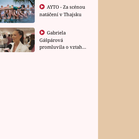
AYTO - Za scénou
natáčení v Thajsku
Gabriela
Gášpárová
promluvila o vztahu
a zakládání rodiny