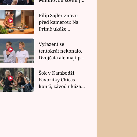
bez dubla
Filip Sajler znovu
před kamerou: Na
Primě ukáže
poctivou kuchyni i
rychlé recepty
Vyřazení se
tentokrát nekonalo.
Dvojčata ale mají po
uzavření třetí etapy
závodu nůž na krku
Šok v Kambodži.
Favoritky Chicas
končí, závod ukázal
svou nejtvrdší tvář