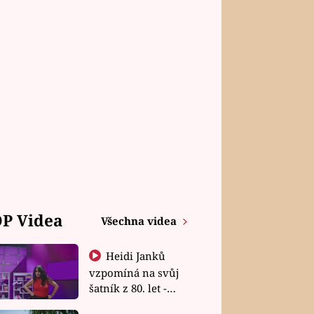
P Videa
Všechna videa
Heidi Janků
vzpomíná na svůj
šatník z 80. let -
Shopaholičky