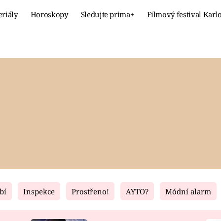
eriály
Horoskopy
Sledujte prima+
Filmový festival Karl
Celebrity
Recept
MÓDA A KRÁSA
HLAVNÍ JÍ
VZTAHY A SEX
SLADKÉ
PRIMA MAMINKA
ZDRAVÉ
bí
Inspekce
Prostřeno!
AYTO?
Módní alarm
Fresh
Living
RECEPTY
BYDLENÍ