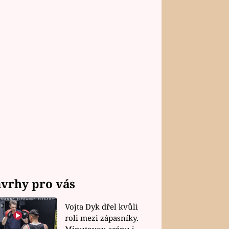
vrhy pro vás
Vojta Dyk dřel kvůli
roli mezi zápasníky.
Minutovou scénu jel