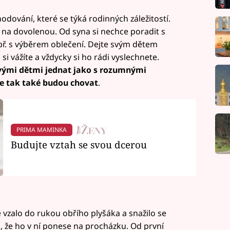
hodování, které se týká rodinných záležitostí.
tě na dovolenou. Od syna si nechce poradit s
př. s výběrem oblečení. Dejte svým dětem
u si vážíte a vždycky si ho rádi vyslechnete.
vými dětmi jednat jako s rozumnými
 se tak také budou chovat
.
PRIMA MAMINKA
Budujte vztah se svou dcerou
ítě vzalo do rukou obřího plyšáka a snažilo se
m, že ho v ní ponese na procházku. Od první