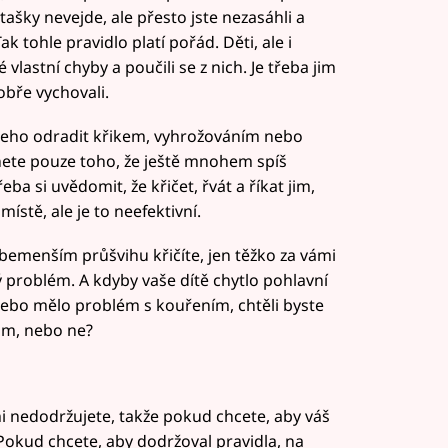
tašky nevejde, ale přesto jste nezasáhli a
ak tohle pravidlo platí pořád. Děti, ale i
vlastní chyby a poučili se z nich. Je třeba jim
obře vychovali.
ěčeho odradit křikem, vyhrožováním nebo
hnete pouze toho, že ještě mnohem spíš
řeba si uvědomit, že křičet, řvát a říkat jim,
ístě, ale je to neefektivní.
ebemenším průšvihu křičíte, jen těžko za vámi
 problém. A kdyby vaše dítě chytlo pohlavní
nebo mělo problém s kouřením, chtěli byste
ám, nebo ne?
mi nedodržujete, takže pokud chcete, aby váš
 Pokud chcete, aby dodržoval pravidla, na