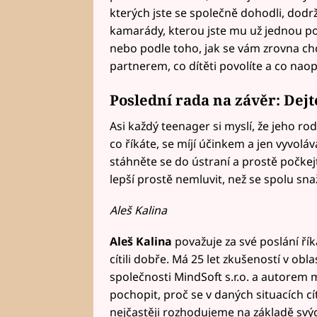
kterých jste se společně dohodli, dodrž
kamarády, kterou jste mu už jednou pov
nebo podle toho, jak se vám zrovna ch
partnerem, co dítěti povolíte a co nao
Poslední rada na závěr: Dej
Asi každý teenager si myslí, že jeho rod
co říkáte, se míjí účinkem a jen vyvol
stáhněte se do ústraní a prostě počkejt
lepší prostě nemluvit, než se spolu sna
Aleš Kalina
Aleš Kalina
považuje za své poslání řík
cítili dobře. Má 25 let zkušeností v ob
společnosti MindSoft s.r.o. a autore
pochopit, proč se v daných situacích cí
nejčastěji rozhodujeme na základě sv