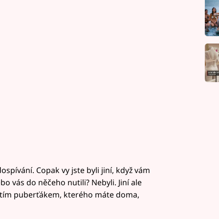
pívání. Copak vy jste byli jiní, když vám
o vás do něčeho nutili? Nebyli. Jiní ale
 s tím puberťákem, kterého máte doma,