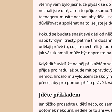
vteřiny vám bylo jasné, že plyšák se do 
nechali jste dítě, ať na to přijde samo. T
teenagery, musíte nechat, aby dělali své 
důvěřovat a spoléhat na to, že jste je d
Pokud se budete snažit své děti od n
např. tvrdými tresty, patrně tím dosá
udělají právě to, co jste nechtěli. Je pot
jak vás zklamali, může být naprosto na m
Když dítě uvidí, že na něj při každém s
přijde pro radu, až bude mít opravdový
nemoc, hrozilo mu vyloučení ze školy 
přece, aby pro pomoc přišlo právě k v
Jděte příkladem
Jen těžko prosadíte u dětí něco, co sa
potomek nekouřil, nedělejte to ani vy.