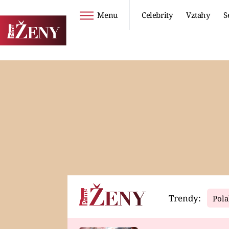
Menu
Celebrity
Vztahy
S
Seriály
Životní styl
ZOO
DIETY A HUBNUTÍ
PROSTŘENO!
CESTOVÁNÍ A
DOVOLENÁ
DUCH
ZDRAVÍ
Trendy:
Pola
Horoskopy
Video
ASTROČLÁNKY
SERIÁLY