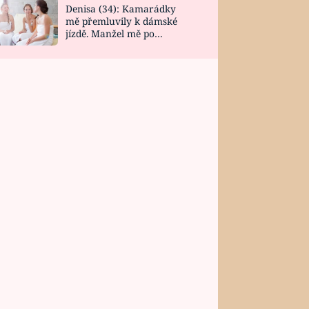
Denisa (34): Kamarádky
mě přemluvily k dámské
jízdě. Manžel mě po
návratu zaskočil