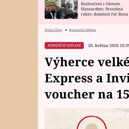
Rozloučení s Glenem
SNÁŘ
CELEBRITY
Hansardem: Proutěná
rakev, dojemná řeč Bona
HOROSKOP NA
VAŘENÍ
zpěv Irglové s Vedderem
ROK 2023
Prima Ženy
■
Komerční sdělení
20. května 2026 10:3
KOMERČNÍ SDĚLENÍ
Výherce velké
Express a Inv
voucher na 15
Žádná položka z 
Společně s cestovní agenturou In
diváci celkem dvanáct týdnů sou