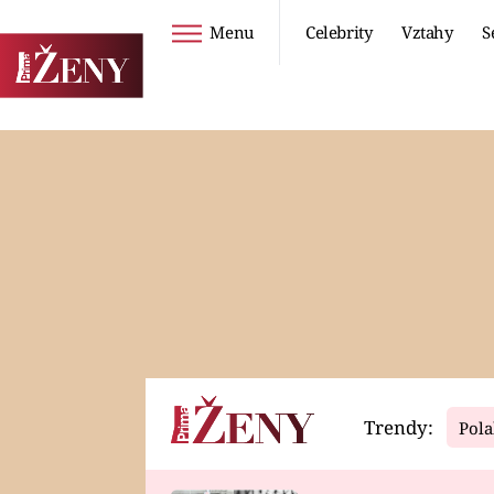
Menu
Celebrity
Vztahy
S
Seriály
Životní styl
ZOO
DIETY A HUBNUTÍ
PROSTŘENO!
CESTOVÁNÍ A
DOVOLENÁ
DUCH
ZDRAVÍ
Trendy:
Pola
Horoskopy
Video
ASTROČLÁNKY
SERIÁLY