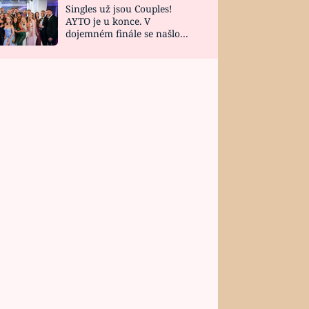
Singles už jsou Couples!
AYTO je u konce. V
dojemném finále se našlo
všech 10 Perfect Matchů