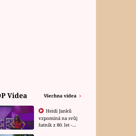
P Videa
Všechna videa
Heidi Janků
vzpomíná na svůj
šatník z 80. let -
Shopaholičky