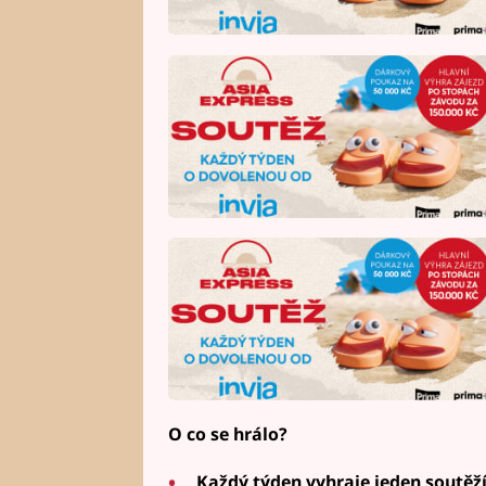
O co se hrálo?
Každý týden vyhraje jeden soutěží