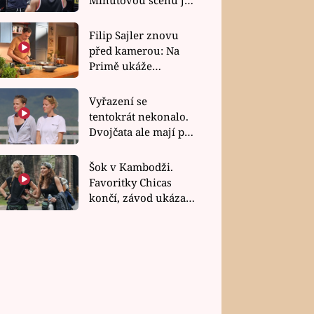
bez dubla
Filip Sajler znovu
před kamerou: Na
Primě ukáže
poctivou kuchyni i
rychlé recepty
Vyřazení se
tentokrát nekonalo.
Dvojčata ale mají po
uzavření třetí etapy
závodu nůž na krku
Šok v Kambodži.
Favoritky Chicas
končí, závod ukázal
svou nejtvrdší tvář