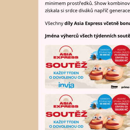
minimem prostředků. Show kombinovala
získala si srdce diváků napříč generace
Všechny
díly Asia Express včetně bon
Jména výherců všech týdenních soutě