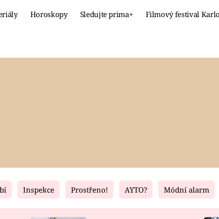
eriály
Horoskopy
Sledujte prima+
Filmový festival Karl
Celebrity
Recept
MÓDA A KRÁSA
HLAVNÍ JÍ
VZTAHY A SEX
SLADKÉ
PRIMA MAMINKA
ZDRAVÉ
bí
Inspekce
Prostřeno!
AYTO?
Módní alarm
Fresh
Living
RECEPTY
BYDLENÍ