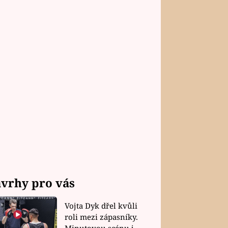
vrhy pro vás
Vojta Dyk dřel kvůli
roli mezi zápasníky.
Minutovou scénu jel