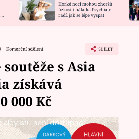
Horké noci mohou zhoršit
NOVINKY
ZAHRADA
úzkost i náladu. Psychiatr
 a
radí, jak se lépe vyspat
VIDEORECEPTY
DESIGN
9
Komerční sdělení
SDÍLET
 soutěže s Asia
ia získává
0 000 Kč
playlistu není dostupná.
via a reality show Asia Express mohli
těžit o dovolenou snů. Hlavní výhru v