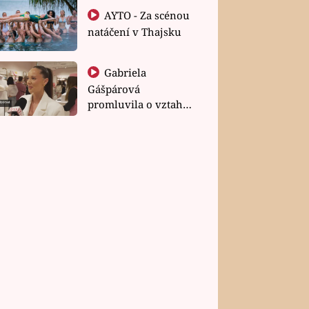
AYTO - Za scénou
natáčení v Thajsku
Gabriela
Gášpárová
promluvila o vztahu
a zakládání rodiny