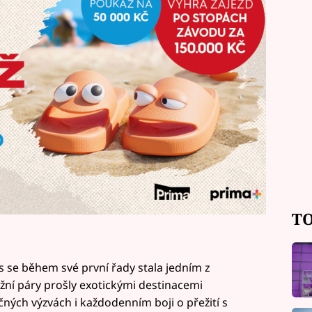
or Ustohal, Brno.
TO
s se během své první řady stala jedním z
žní páry prošly exotickými destinacemi
čných výzvách i každodenním boji o přežití s