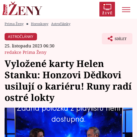
ŽIVĚ
Prima Ženy
■
Horoskopy
Astročlánky
Trendy:
Polabí
Inspekce
Prostřeno!
AYTO?
ASTROČLÁNKY
SDÍLET
Módní alarm
Zrádci
Proměny
25. listopadu 2023 06:30
redakce Prima Ženy
Vyložené karty Helen
Stanku: Honzovi Dědkovi
Témata
usilují o kariéru! Runy radí
Celebrity
ostré lokty
Žádná položka z playlistu není
Vztahy
Vpustit si do života trochu magična a tajemna,
dostupná.
Seriály
to se zjevně zachtělo jednomu z
nejoblíbenějších českých moderátorů