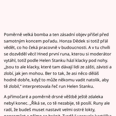
Poměrně velká bomba a ten zásadní objev přišel před
samotným koncem pořadu. Honza Dědek si totiž přál
vědět, co ho čeká pracovně v budoucnosti. A v tu chvíli
se dozvěděl věci! Hned první runa, kterou si moderátor
vytáhl, totiž podle Helen Stanku hází klacky pod nohy.
„Jsou to ale klacky, které tam dávají lidi ze zášti, závisti a
zlobí, jak jen mohou. Ber to tak, že asi něco děláš
hodně dobře, když to může někomu vadit natolik, aby
tě zlobil,“ interpretovala řeč run Helen Stanku.
A přímočaré a poměrně drsné věštbě ještě zdaleka
nebyl konec. „Říká se, co tě nezabije, tě posílí. Runy ale
radí, že budeš muset nastavit velmi ostré lokty,
nepromíjet a přímo se bránit. Tvrdě,“ varovala kartářka