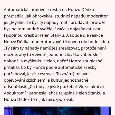
Automatická intuitivní kresba na Honzu Dědka
prozradila, jak obrovskou studnicí nápadů moderátor
je. „Myslím, že bys ty nápady mohl prodávat, protože
bys na tom hodně vydělal,“ začala objasňovat svou
tajuplnou kresbu Helen Stanku. A soudě dle reakce
Honzy Dědka moderátor zavětřil novou obchodní ideu.
„Ty sám ty nápady nemůžeš zrealizovat, protože není
možné, aby to v životě jednoho člověka vůbec šlo,“
dokončila myšlenku Helen, načež Honza souhlasně
přitakal. Co by Honza podle automatické kresby
potřeboval, je víc cestovat. To známý milovník
objevování cizích zemí a kultur jednoznačně
odsouhlasil. „Co tady je ještě potřeba? Víc se ukotvit
v soukromí,“ pronesla lehce tajuplně Helen Stanku a
Honza Dědek to nijak nerozporoval.