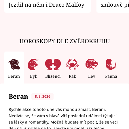
Jezdil na něm i Draco Malfoy
smlouvě př
zemřít
HOROSKOPY DLE ZVĚROKRUHU
Beran
Býk
Blíženci
Rak
Lev
Panna
V
Beran
8. 8. 2026
Rychlé akce tohoto dne vás mohou zmást, Berani.
Nedivte se, že vám v hlavě víří poslední události týkající
se lásky a romantiky. Možná budete mít pocit, že se věci
dějí příliš rychle na to, abyste jim mohli skutečně