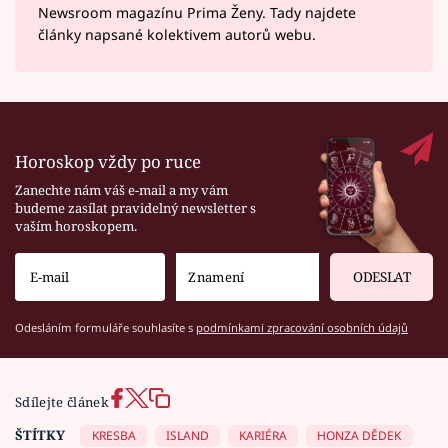
Newsroom magazínu Prima Ženy. Tady najdete
články napsané kolektivem autorů webu.
Horoskop vždy po ruce
Zanechte nám váš e-mail a my vám
budeme zasílat pravidelný newsletter s
vaším horoskopem.
ODESLAT
Odesláním formuláře souhlasíte s
podmínkami zpracování osobních údajů
Sdílejte článek
ŠTÍTKY
KRESBA
ISLAND
KARIÉRA
HONZA DĚDEK