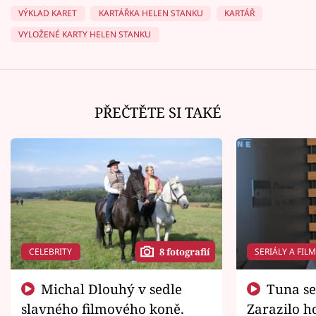
VÝKLAD KARET
KARTÁŘKA HELEN STANKU
KARTÁŘ
VYLOŽENÉ KARTY HELEN STANKU
PŘEČTĚTE SI TAKÉ
CELEBRITY
SERIÁLY A FIL
8 fotografií
Michal Dlouhý v sedle
Tuna se chtěl vrátit domů.
slavného filmového koně.
Zarazilo ho