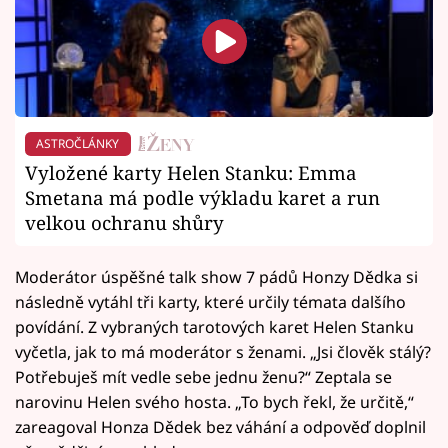
ASTROČLÁNKY
Vyložené karty Helen Stanku: Emma
Smetana má podle výkladu karet a run
velkou ochranu shůry
Moderátor úspěšné talk show 7 pádů Honzy Dědka si
následně vytáhl tři karty, které určily témata dalšího
povídání. Z vybraných tarotových karet Helen Stanku
vyčetla, jak to má moderátor s ženami. „Jsi člověk stálý?
Potřebuješ mít vedle sebe jednu ženu?“ Zeptala se
narovinu Helen svého hosta. „To bych řekl, že určitě,“
zareagoval Honza Dědek bez váhání a odpověď doplnil