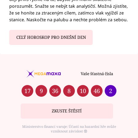
porozumět. Snažte se nebýt tak analytičtí. Možná zjistíte,
že se honíte za ztraceným cílem, zatímco vlak vyjíždí ze
stanice. Naskočte na palubu a nechte problém za sebou.
CELÝ HOROSKOP PRO DNEŠNÍ DEN
Vaše šťastná čísla
17
9
36
8
10
46
2
ZKUSTE ŠTĚSTÍ
Ministerstvo financí varuje: Účastí na hazardní hře může
vzniknout závislost ⑱