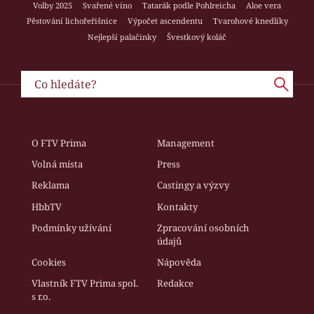
Volby 2025
Svařené víno
Tatarák podle Pohlreicha
Aloe vera
Pěstování lichořeřišnice
Výpočet ascendentu
Tvarohové knedlíky
Nejlepší palačinky
Švestkový koláč
O FTV Prima
Management
Volná místa
Press
Reklama
Castingy a výzvy
HbbTV
Kontakty
Podmínky užívání
Zpracování osobních
údajů
Cookies
Nápověda
Vlastník FTV Prima spol.
Redakce
s r.o.