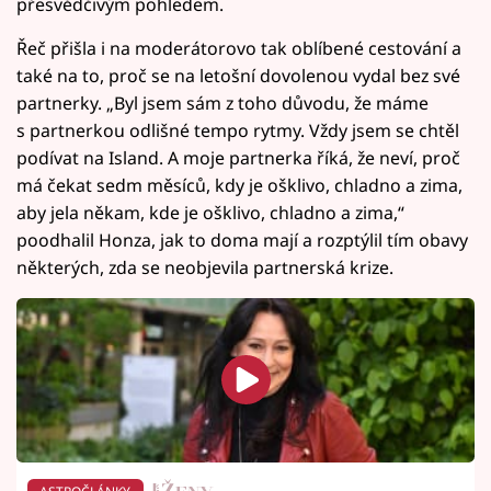
přesvědčivým pohledem.
Řeč přišla i na moderátorovo tak oblíbené cestování a
také na to, proč se na letošní dovolenou vydal bez své
partnerky. „Byl jsem sám z toho důvodu, že máme
s partnerkou odlišné tempo rytmy. Vždy jsem se chtěl
podívat na Island. A moje partnerka říká, že neví, proč
má čekat sedm měsíců, kdy je ošklivo, chladno a zima,
aby jela někam, kde je ošklivo, chladno a zima,“
poodhalil Honza, jak to doma mají a rozptýlil tím obavy
některých, zda se neobjevila partnerská krize.