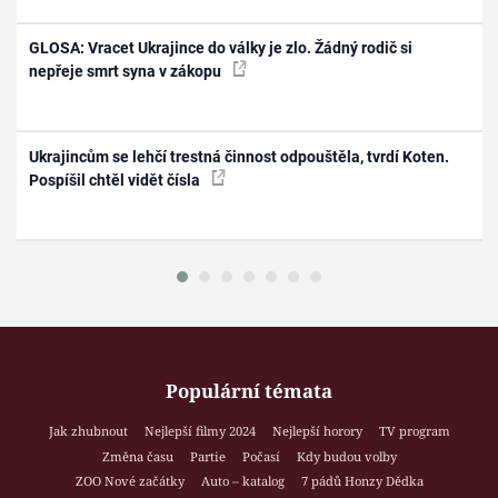
GLOSA: Vracet Ukrajince do války je zlo. Žádný rodič si
nepřeje smrt syna v zákopu
Ukrajincům se lehčí trestná činnost odpouštěla, tvrdí Koten.
Pospíšil chtěl vidět čísla
Populární témata
Jak zhubnout
Nejlepší filmy 2024
Nejlepší horory
TV program
Změna času
Partie
Počasí
Kdy budou volby
ZOO Nové začátky
Auto – katalog
7 pádů Honzy Dědka