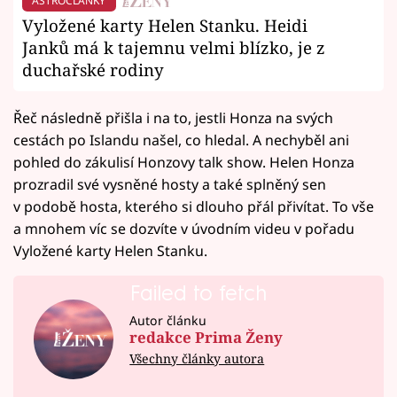
ASTROČLÁNKY
Vyložené karty Helen Stanku. Heidi
Janků má k tajemnu velmi blízko, je z
duchařské rodiny
Řeč následně přišla i na to, jestli Honza na svých
cestách po Islandu našel, co hledal. A nechyběl ani
pohled do zákulisí Honzovy talk show. Helen Honza
prozradil své vysněné hosty a také splněný sen
v podobě hosta, kterého si dlouho přál přivítat. To vše
a mnohem víc se dozvíte v úvodním videu v pořadu
Vyložené karty Helen Stanku.
Failed to fetch
Autor článku
redakce Prima Ženy
Všechny články autora