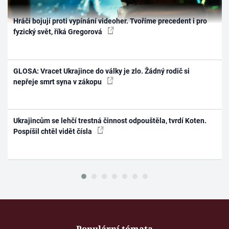
Hráči bojují proti vypínání videoher. Tvoříme precedent i pro
fyzický svět, říká Gregorová
GLOSA: Vracet Ukrajince do války je zlo. Žádný rodič si
nepřeje smrt syna v zákopu
Ukrajincům se lehčí trestná činnost odpouštěla, tvrdí Koten.
Pospíšil chtěl vidět čísla
Populární témata