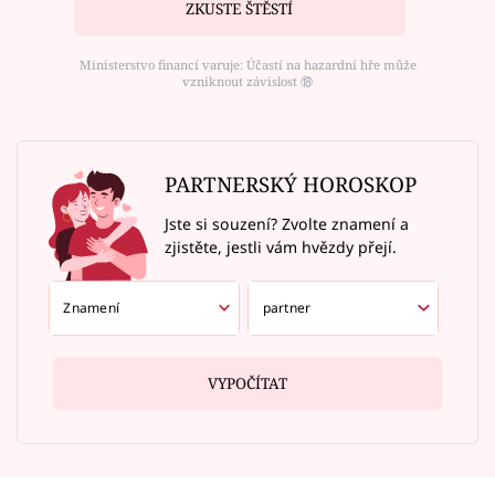
ZKUSTE ŠTĚSTÍ
Ministerstvo financí varuje: Účastí na hazardní hře může
vzniknout závislost ⑱
PARTNERSKÝ HOROSKOP
Jste si souzení? Zvolte znamení a
zjistěte, jestli vám hvězdy přejí.
VYPOČÍTAT