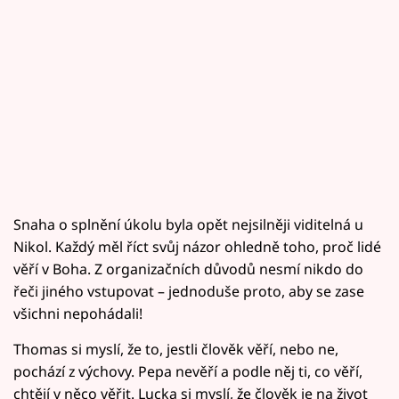
Snaha o splnění úkolu byla opět nejsilněji viditelná u
Nikol. Každý měl říct svůj názor ohledně toho, proč lidé
věří v Boha. Z organizačních důvodů nesmí nikdo do
řeči jiného vstupovat – jednoduše proto, aby se zase
všichni nepohádali!
Thomas si myslí, že to, jestli člověk věří, nebo ne,
pochází z výchovy. Pepa nevěří a podle něj ti, co věří,
chtějí v něco věřit. Lucka si myslí, že člověk je na život