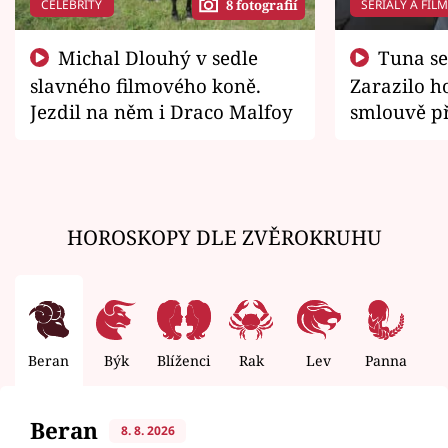
CELEBRITY
SERIÁLY A FIL
8 fotografií
Michal Dlouhý v sedle
Tuna se chtěl vrátit domů.
slavného filmového koně.
Zarazilo ho
Jezdil na něm i Draco Malfoy
smlouvě př
zemřít
HOROSKOPY DLE ZVĚROKRUHU
Beran
Býk
Blíženci
Rak
Lev
Panna
V
Beran
8. 8. 2026