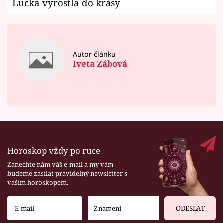
Lucka vyrostla do krásy
Autor článku
Iveta Zábová
Horoskop vždy po ruce
Zanechte nám váš e-mail a my vám
budeme zasílat pravidelný newsletter s
vaším horoskopem.
ODESLAT