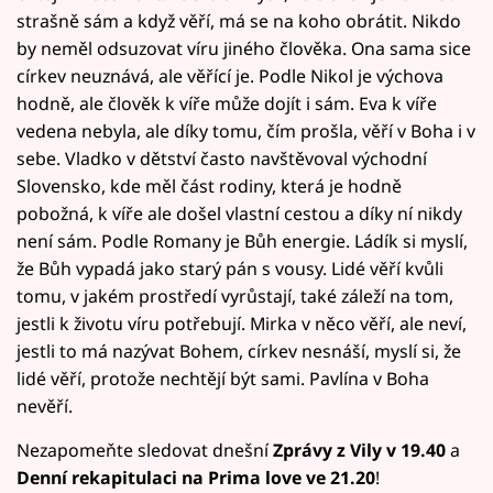
strašně sám a když věří, má se na koho obrátit. Nikdo
by neměl odsuzovat víru jiného člověka. Ona sama sice
církev neuznává, ale věřící je. Podle Nikol je výchova
hodně, ale člověk k víře může dojít i sám. Eva k víře
vedena nebyla, ale díky tomu, čím prošla, věří v Boha i v
sebe. Vladko v dětství často navštěvoval východní
Slovensko, kde měl část rodiny, která je hodně
pobožná, k víře ale došel vlastní cestou a díky ní nikdy
není sám. Podle Romany je Bůh energie. Ládík si myslí,
že Bůh vypadá jako starý pán s vousy. Lidé věří kvůli
tomu, v jakém prostředí vyrůstají, také záleží na tom,
jestli k životu víru potřebují. Mirka v něco věří, ale neví,
jestli to má nazývat Bohem, církev nesnáší, myslí si, že
lidé věří, protože nechtějí být sami. Pavlína v Boha
nevěří.
Nezapomeňte sledovat dnešní
Zprávy z Vily v 19.40
a
Denní rekapitulaci na Prima love ve 21.20
!