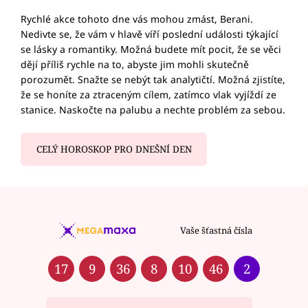
Rychlé akce tohoto dne vás mohou zmást, Berani.
Nedivte se, že vám v hlavě víří poslední události týkající
se lásky a romantiky. Možná budete mít pocit, že se věci
dějí příliš rychle na to, abyste jim mohli skutečně
porozumět. Snažte se nebýt tak analytičtí. Možná zjistíte,
že se honíte za ztraceným cílem, zatímco vlak vyjíždí ze
stanice. Naskočte na palubu a nechte problém za sebou.
CELÝ HOROSKOP PRO DNEŠNÍ DEN
Vaše šťastná čísla
17
9
36
8
10
46
2