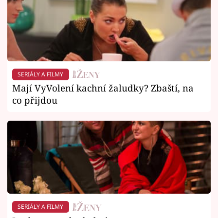
SERIÁLY A FILMY
Mají VyVolení kachní žaludky? Zbaští, na
co přijdou
SERIÁLY A FILMY