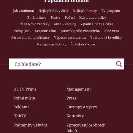
Jak zhubnout
Nejlepší filmy 2024
Nejlepší horory
TV program
Změna času
Partie
Počasí
Kdy budou volby
ZOO Nové začátky
Auto – katalog
7 pádů Honzy Dědka
Volby 2025
Svařené víno
Tatarák podle Pohlreicha
Aloe vera
Pěstování lichořeřišnice
Výpočet ascendentu
Tvarohové knedlíky
Nejlepší palačinky
Švestkový koláč
O FTV Prima
Management
Volná místa
Press
Reklama
Castingy a výzvy
HbbTV
Kontakty
Podmínky užívání
Zpracování osobních
údajů