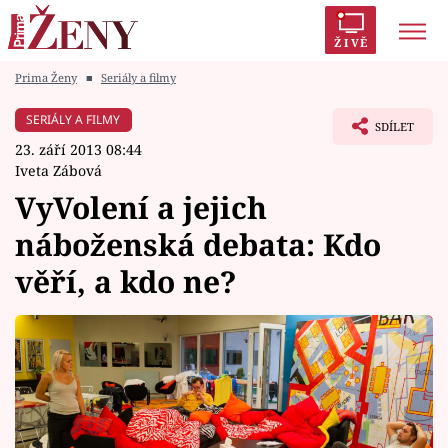
ŽIVĚ
Prima Ženy
■
Seriály a filmy
Trendy:
Polabí
Inspekce
Prostřeno!
AYTO?
SERIÁLY A FILMY
SDÍLET
Módní alarm
Zrádci
Proměny
23. září 2013 08:44
Iveta Zábová
VyVolení a jejich
náboženská debata: Kdo
Témata
věří, a kdo ne?
Celebrity
Vztahy
Seriály