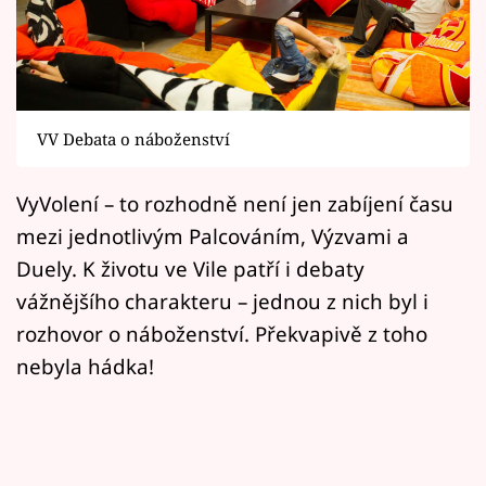
Horoskopy
Sledujte prima+
Filmový festival Karlovy Vary
VV Debata o náboženství
Pořady
VyVolení – to rozhodně není jen zabíjení času
Mámy sobě
mezi jednotlivým Palcováním, Výzvami a
Duely. K životu ve Vile patří i debaty
Přihlášení
vážnějšího charakteru – jednou z nich byl i
rozhovor o náboženství. Překvapivě z toho
nebyla hádka!
Sledujte nás