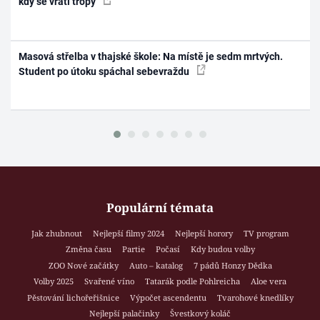
kdy se vrátí tropy
Masová střelba v thajské škole: Na místě je sedm mrtvých.
Student po útoku spáchal sebevraždu
Populární témata
Jak zhubnout
Nejlepší filmy 2024
Nejlepší horory
TV program
Změna času
Partie
Počasí
Kdy budou volby
ZOO Nové začátky
Auto – katalog
7 pádů Honzy Dědka
Volby 2025
Svařené víno
Tatarák podle Pohlreicha
Aloe vera
Pěstování lichořeřišnice
Výpočet ascendentu
Tvarohové knedlíky
Nejlepší palačinky
Švestkový koláč