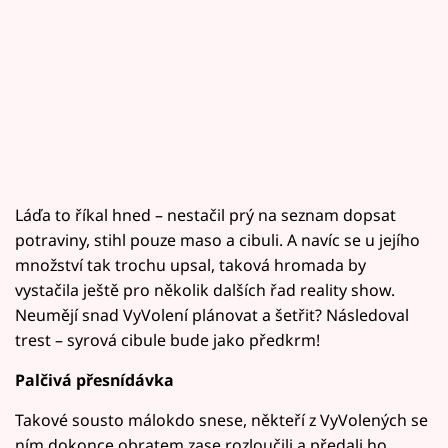
Láďa to říkal hned – nestačil prý na seznam dopsat
potraviny, stihl pouze maso a cibuli. A navíc se u jejího
množství tak trochu upsal, taková hromada by
vystačila ještě pro několik dalších řad reality show.
Neumějí snad VyVolení plánovat a šetřit? Následoval
trest – syrová cibule bude jako předkrm!
Palčivá přesnídávka
Takové sousto málokdo snese, někteří z VyVolených se
ním dokonce obratem zase rozloučili a předali ho