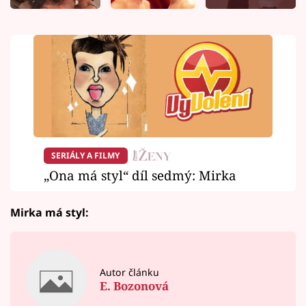
SERIÁLY A FILMY
„Ona má styl“ díl sedmý: Mirka
Mirka má styl:
Autor článku
E. Bozonová