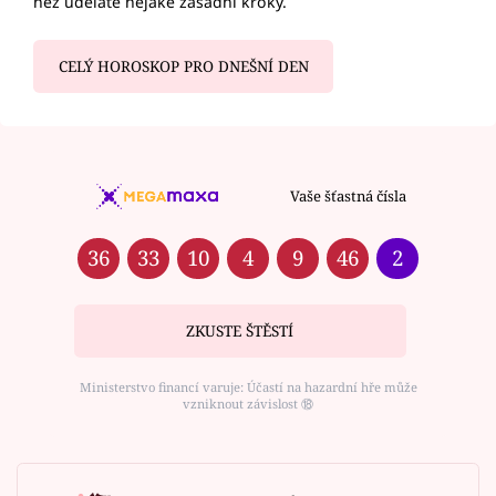
než uděláte nějaké zásadní kroky.
CELÝ HOROSKOP PRO DNEŠNÍ DEN
Vaše šťastná čísla
36
33
10
4
9
46
2
ZKUSTE ŠTĚSTÍ
Ministerstvo financí varuje: Účastí na hazardní hře může
vzniknout závislost ⑱