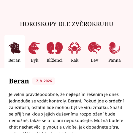
HOROSKOPY DLE ZVĚROKRUHU
Beran
Býk
Blíženci
Rak
Lev
Panna
V
Beran
7. 8. 2026
Je velmi pravděpodobné, že nejlepším řešením je dnes
jednoduše se vzdát kontroly, Berani. Pokud jde o srdeční
záležitosti, ostatní lidé mohou být ve víru zmatku. Snažit
se přijít na kloub jejich duševnímu rozpoložení bude
nemožné, takže se o to ani nepokoušejte. Možná budete
chtít nechat věci plynout a uvidíte, jak dopadnete zítra,