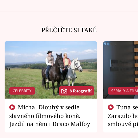
PŘEČTĚTE SI TAKÉ
CELEBRITY
SERIÁLY A FIL
8 fotografií
Michal Dlouhý v sedle
Tuna se chtěl vrátit domů.
slavného filmového koně.
Zarazilo ho
Jezdil na něm i Draco Malfoy
smlouvě př
zemřít