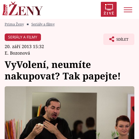
ŽIVĚ
Prima Ženy
■
Seriály a filmy
Trendy:
Polabí
Inspekce
Prostřeno!
AYTO?
SERIÁLY A FILMY
SDÍLET
Módní alarm
Zrádci
Proměny
20. září 2013 15:32
E. Bozonová
VyVolení, neumíte
nakupovat? Tak papejte!
Témata
Celebrity
Vztahy
Seriály