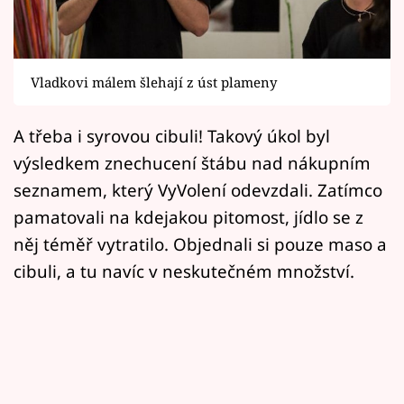
Horoskopy
Sledujte prima+
Vladkovi málem šlehají z úst plameny
Filmový festival Karlovy Vary
A třeba i syrovou cibuli! Takový úkol byl
Pořady
výsledkem znechucení štábu nad nákupním
Mámy sobě
seznamem, který VyVolení odevzdali. Zatímco
pamatovali na kdejakou pitomost, jídlo se z
Přihlášení
něj téměř vytratilo. Objednali si pouze maso a
cibuli, a tu navíc v neskutečném množství.
Sledujte nás