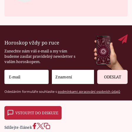
Horoskop vždy po ruce
Zanechte nám váš e-mail a my vám
budeme zasílat pravidelný newsletter s
vaším horoskopem.
ODESLAT
Odesláním formuláře souhlasíte s
podmínkami zpracování osobních údajů
VSTOUPIT DO DISKUZE
Sdílejte článek