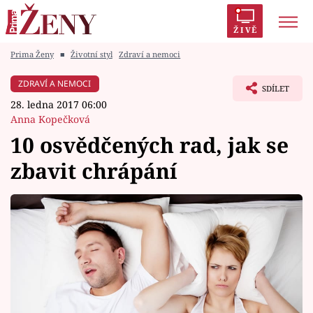
ŽIVĚ
Prima Ženy
■
Životní styl
Zdraví a nemoci
Trendy:
Polabí
Inspekce
Prostřeno!
AYTO?
ZDRAVÍ A NEMOCI
SDÍLET
Módní alarm
Zrádci
Proměny
28. ledna 2017 06:00
Anna Kopečková
10 osvědčených rad, jak se
zbavit chrápání
Témata
Celebrity
Vztahy
Seriály