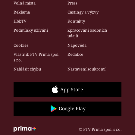
Volná místa
Press
Reklama
Castingy a výzvy
HbbTV
Kontakty
Podmínky užívání
Zpracování osobních
údajů
Cookies
Nápověda
Vlastník FTV Prima spol.
Redakce
s r.o.
Nahlásit chybu
Nastavení soukromí
App Store
Google Play
© FTV Prima spol. s r.o.