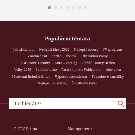
Populární témata
Jak zhubnout
Nejlepší filmy 2024
Nejlepší horory
TV program
Změna času
Partie
Počasí
Kdy budou volby
ZOO Nové začátky
Auto – katalog
7 pádů Honzy Dědka
Volby 2025
Svařené víno
Tatarák podle Pohlreicha
Aloe vera
Pěstování lichořeřišnice
Výpočet ascendentu
Tvarohové knedlíky
Nejlepší palačinky
Švestkový koláč
O FTV Prima
Management