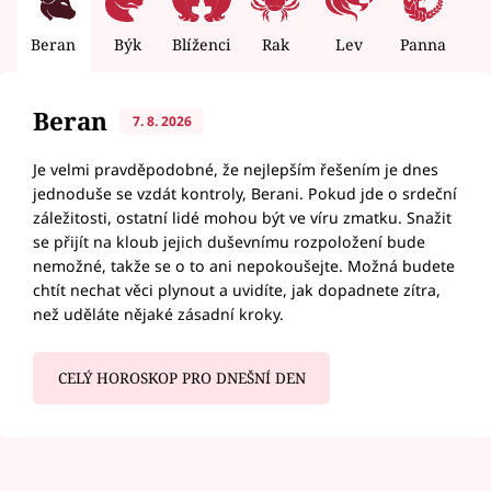
Beran
Býk
Blíženci
Rak
Lev
Panna
V
Beran
7. 8. 2026
Je velmi pravděpodobné, že nejlepším řešením je dnes
jednoduše se vzdát kontroly, Berani. Pokud jde o srdeční
záležitosti, ostatní lidé mohou být ve víru zmatku. Snažit
se přijít na kloub jejich duševnímu rozpoložení bude
nemožné, takže se o to ani nepokoušejte. Možná budete
chtít nechat věci plynout a uvidíte, jak dopadnete zítra,
než uděláte nějaké zásadní kroky.
CELÝ HOROSKOP PRO DNEŠNÍ DEN