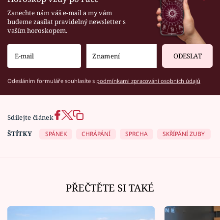
Zanechte nám váš e-mail a my vám
budeme zasílat pravidelný newsletter s
vaším horoskopem.
ODESLAT
Odesláním formuláře souhlasíte s
podmínkami zpracování osobních údajů
Sdílejte článek
ŠTÍTKY
SPÁNEK
CHRÁPÁNÍ
SPRCHA
SKŘÍPÁNÍ ZUBY
PŘEČTĚTE SI TAKÉ