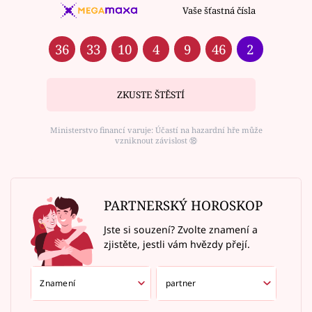
Vaše šťastná čísla
36
33
10
4
9
46
2
ZKUSTE ŠTĚSTÍ
Ministerstvo financí varuje: Účastí na hazardní hře může
vzniknout závislost ⑱
PARTNERSKÝ HOROSKOP
Jste si souzení? Zvolte znamení a
zjistěte, jestli vám hvězdy přejí.