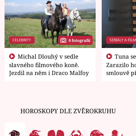
CELEBRITY
SERIÁLY A FIL
8 fotografií
Michal Dlouhý v sedle
Tuna se chtěl vrátit domů.
slavného filmového koně.
Zarazilo ho
Jezdil na něm i Draco Malfoy
smlouvě př
zemřít
HOROSKOPY DLE ZVĚROKRUHU