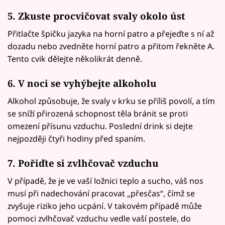
5. Zkuste procvičovat svaly okolo úst
Přitlačte špičku jazyka na horní patro a přejeďte s ní až
dozadu nebo zvedněte horní patro a přitom řekněte A.
Tento cvik dělejte několikrát denně.
6. V noci se vyhýbejte alkoholu
Alkohol způsobuje, že svaly v krku se příliš povolí, a tím
se sníží přirozená schopnost těla bránit se proti
omezení přísunu vzduchu. Poslední drink si dejte
nejpozději čtyři hodiny před spaním.
7. Pořiďte si zvlhčovač vzduchu
V případě, že je ve vaší ložnici teplo a sucho, váš nos
musí při nadechování pracovat „přesčas“, čímž se
zvyšuje riziko jeho ucpání. V takovém případě může
pomoci zvlhčovač vzduchu vedle vaší postele, do