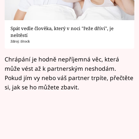
Horoskopy
Sledujte prima+
Spát vedle člověka, který v noci "řeže dříví", je
Filmový festival Karlovy Vary
neštěstí
Zdroj: iStock
Pořady
Chrápání je hodně nepříjemná věc, která
Mámy sobě
může vést až k partnerským neshodám.
Pokud jím vy nebo váš partner trpíte, přečtěte
Přihlášení
si, jak se ho můžete zbavit.
Sledujte nás