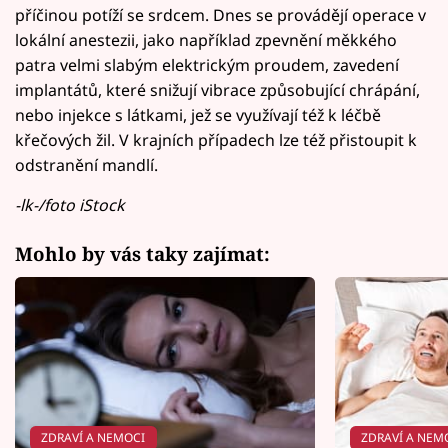
příčinou potíží se srdcem. Dnes se provádějí operace v
lokální anestezii, jako například zpevnění měkkého
patra velmi slabým elektrickým proudem, zavedení
implantátů, které snižují vibrace způsobující chrápání,
nebo injekce s látkami, jež se využívají též k léčbě
křečových žil. V krajních případech lze též přistoupit k
odstranění mandlí.
-lk-/foto iStock
Mohlo by vás taky zajímat:
ZDRAVÍ A NEMOCI
ZDRAVÍ A NEM