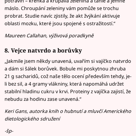
potravin – křehká a křupavá zelenina a táhlé a jemné
máslo. Chroupání zeleniny vám pomůže se trochu
probrat. Studie navíc zjistily, že akt žvýkání aktivuje
oblasti mozku, které jsou spojené s ostražitostí.“
Maureen Callahan, výživová poradkyně
8. Vejce natvrdo a borůvky
„Jakmile jsem někdy unavená, uvařím si vajíčko natvrdo
a dám si šálek borůvek. Bobule mi poskytnou zhruba
21 g sacharidů, což naše tělo ocení především tehdy, je-
li bez sil, a 4 gramy vlákniny, která napomáhá udržet
stabilní hladinu cukru v krvi. Proteiny z vajíčka zajistí, že
nebudu za hodinu zase unavená.“
Keri Gans, autorka knih o hubnutí a mluvčí Amerického
dietologického sdružení
-šp-