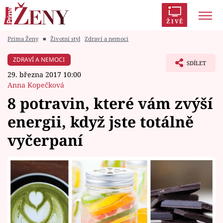
ŽIVĚ
Prima Ženy
■
Životní styl
Zdraví a nemoci
Trendy:
Polabí
Inspekce
Prostřeno!
AYTO?
ZDRAVÍ A NEMOCI
SDÍLET
Módní alarm
Zrádci
Proměny
29. března 2017 10:00
Anna Kopečková
8 potravin, které vám zvýší
energii, když jste totálně
Témata
vyčerpaní
Celebrity
Vztahy
Seriály