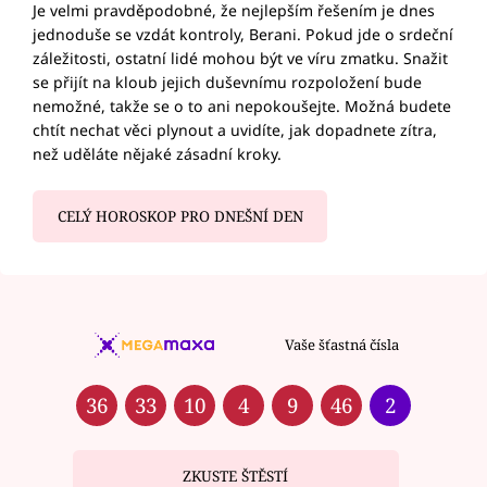
Je velmi pravděpodobné, že nejlepším řešením je dnes
jednoduše se vzdát kontroly, Berani. Pokud jde o srdeční
záležitosti, ostatní lidé mohou být ve víru zmatku. Snažit
se přijít na kloub jejich duševnímu rozpoložení bude
nemožné, takže se o to ani nepokoušejte. Možná budete
chtít nechat věci plynout a uvidíte, jak dopadnete zítra,
než uděláte nějaké zásadní kroky.
CELÝ HOROSKOP PRO DNEŠNÍ DEN
Vaše šťastná čísla
36
33
10
4
9
46
2
ZKUSTE ŠTĚSTÍ