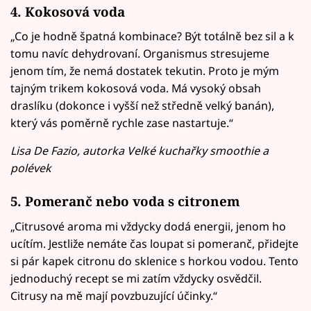
4. Kokosová voda
„Co je hodně špatná kombinace? Být totálně bez sil a k
tomu navíc dehydrovaní. Organismus stresujeme
jenom tím, že nemá dostatek tekutin. Proto je mým
tajným trikem kokosová voda. Má vysoký obsah
draslíku (dokonce i vyšší než středně velký banán),
který vás poměrně rychle zase nastartuje.“
Lisa De Fazio, autorka Velké kuchařky smoothie a
polévek
5. Pomeranč nebo voda s citronem
„Citrusové aroma mi vždycky dodá energii, jenom ho
ucítím. Jestliže nemáte čas loupat si pomeranč, přidejte
si pár kapek citronu do sklenice s horkou vodou. Tento
jednoduchý recept se mi zatím vždycky osvědčil.
Citrusy na mě mají povzbuzující účinky.“