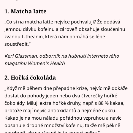
1. Matcha latte
„Co si na matcha latte nejvíce pochvaluji? Že dodává
jemnou dávku kofeinu a zároveň obsahuje sloučeninu
zvanou L-theanin, která nám pomáhá se lépe
soustředit.“
Keri Glassman, odborník na hubnutí internetového
magazínu Women's Health
2. Hořká čokoláda
„Když mě během dne přepadne krize, nejvíc mě dokáže
dostat do pohody jeden nebo dva čtverečky hořké
čokolády. Miluji extra hořké druhy, např. s 88 % kakaa,
protože mají nejvíc antioxidantů a nejméně cukru.
Kakao je na mou náladu pořádnou vzpruhou a navíc
obsahuje drobné množství kofeinu, takže mě pěkně
povzbudí, ale současně je to zdravá volba.“