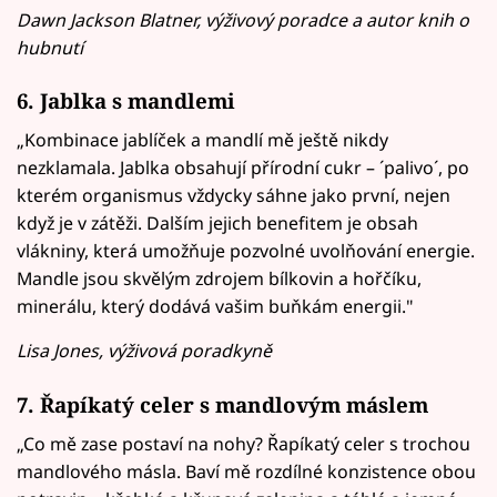
Dawn Jackson Blatner, výživový poradce a autor knih o
hubnutí
6. Jablka s mandlemi
„Kombinace jablíček a mandlí mě ještě nikdy
nezklamala. Jablka obsahují přírodní cukr – ´palivo´, po
kterém organismus vždycky sáhne jako první, nejen
když je v zátěži. Dalším jejich benefitem je obsah
vlákniny, která umožňuje pozvolné uvolňování energie.
Mandle jsou skvělým zdrojem bílkovin a hořčíku,
minerálu, který dodává vašim buňkám energii."
Lisa Jones, výživová poradkyně
7. Řapíkatý celer s mandlovým máslem
„Co mě zase postaví na nohy? Řapíkatý celer s trochou
mandlového másla. Baví mě rozdílné konzistence obou