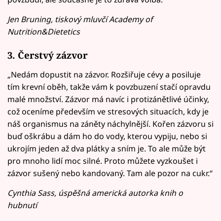
Jen Bruning, tiskový mluvčí Academy of
Nutrition&Dietetics
3. Čerstvý zázvor
„Nedám dopustit na zázvor. Rozšiřuje cévy a posiluje
tím krevní oběh, takže vám k povzbuzení stačí opravdu
malé množství. Zázvor má navíc i protizánětlivé účinky,
což oceníme především ve stresových situacích, kdy je
náš organismus na záněty náchylnější. Kořen zázvoru si
buď oškrábu a dám ho do vody, kterou vypiju, nebo si
ukrojím jeden až dva plátky a sním je. To ale může být
pro mnoho lidí moc silné. Proto můžete vyzkoušet i
zázvor sušený nebo kandovaný. Tam ale pozor na cukr.“
Cynthia Sass, úspěšná americká autorka knih o
hubnutí