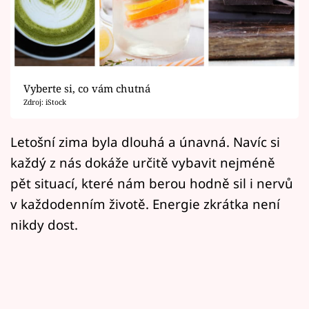
Horoskopy
Sledujte prima+
Filmový festival Karlovy Vary
Vyberte si, co vám chutná
Pořady
Zdroj: iStock
Mámy sobě
Letošní zima byla dlouhá a únavná. Navíc si
každý z nás dokáže určitě vybavit nejméně
Přihlášení
pět situací, které nám berou hodně sil i nervů
v každodenním životě. Energie zkrátka není
nikdy dost.
Sledujte nás