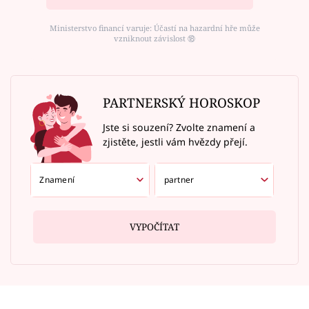
Ministerstvo financí varuje: Účastí na hazardní hře může
vzniknout závislost ⑱
PARTNERSKÝ HOROSKOP
Jste si souzení? Zvolte znamení a
zjistěte, jestli vám hvězdy přejí.
VYPOČÍTAT