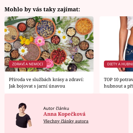
Mohlo by vás taky zajímat:
ZDRAVÍ A NEMOCI
DIETY A HUBN
Příroda ve službách krásy a zdraví:
TOP 10 potrav
Jak bojovat s jarní únavou
hubnout a při
Autor článku
Anna Kopečková
Všechny články autora