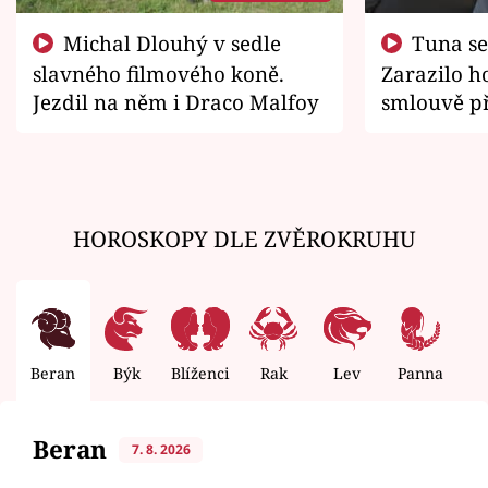
Michal Dlouhý v sedle
Tuna se chtěl vrátit domů.
slavného filmového koně.
Zarazilo ho
Jezdil na něm i Draco Malfoy
smlouvě př
zemřít
HOROSKOPY DLE ZVĚROKRUHU
Beran
Býk
Blíženci
Rak
Lev
Panna
V
Beran
7. 8. 2026