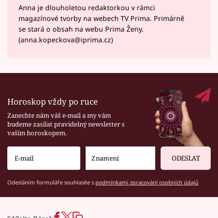
Anna je dlouholetou redaktorkou v rámci
magazínové tvorby na webech TV Prima. Primárně
se stará o obsah na webu Prima Ženy.
(anna.kopeckova@iprima.cz)
Horoskop vždy po ruce
Zanechte nám váš e-mail a my vám
budeme zasílat pravidelný newsletter s
vaším horoskopem.
ODESLAT
Odesláním formuláře souhlasíte s
podmínkami zpracování osobních údajů