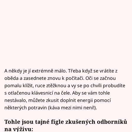
A někdy je jí extrémně málo. Třeba když se vrátíte z
oběda a zasednete znovu k počítači. Oči se začnou
pomalu klížit, ruce ztěžknou a vy se po chvíli probudíte
s otlačenou klávesnicí na čele. Aby se vám tohle
nestávalo, můžete zkusit doplnit energii pomocí
některých potravin (káva mezi nimi není!).
Tohle jsou tajné fígle zkušených odborníků
na výživu: