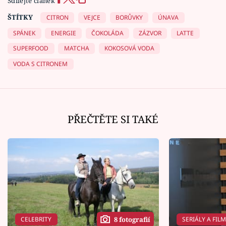
Sdílejte článek
ŠTÍTKY
CITRON
VEJCE
BORŮVKY
ÚNAVA
SPÁNEK
ENERGIE
ČOKOLÁDA
ZÁZVOR
LATTE
SUPERFOOD
MATCHA
KOKOSOVÁ VODA
VODA S CITRONEM
PŘEČTĚTE SI TAKÉ
CELEBRITY
SERIÁLY A FIL
8 fotografií