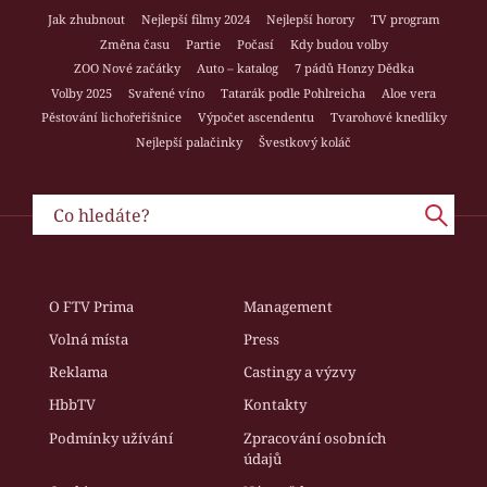
Jak zhubnout
Nejlepší filmy 2024
Nejlepší horory
TV program
Změna času
Partie
Počasí
Kdy budou volby
ZOO Nové začátky
Auto – katalog
7 pádů Honzy Dědka
Volby 2025
Svařené víno
Tatarák podle Pohlreicha
Aloe vera
Pěstování lichořeřišnice
Výpočet ascendentu
Tvarohové knedlíky
Nejlepší palačinky
Švestkový koláč
O FTV Prima
Management
Volná místa
Press
Reklama
Castingy a výzvy
HbbTV
Kontakty
Podmínky užívání
Zpracování osobních
údajů