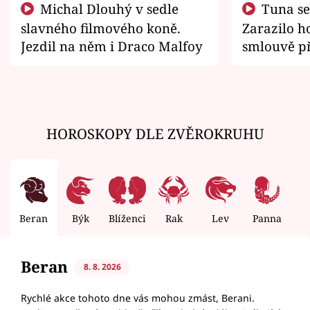
Michal Dlouhý v sedle
Tuna se chtěl vrátit domů.
slavného filmového koně.
Zarazilo ho
Jezdil na něm i Draco Malfoy
smlouvě př
zemřít
HOROSKOPY DLE ZVĚROKRUHU
Beran
Býk
Blíženci
Rak
Lev
Panna
V
Beran
8. 8. 2026
Rychlé akce tohoto dne vás mohou zmást, Berani.