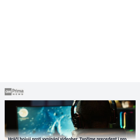
Hráči bojují proti vypínání videoher. Tvoříme precedent i pro