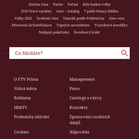
Změna času
Partie
Počasí
Kdy budou volby
ZOO Nové začátky
Auto – katalog
7 pádů Honzy Dědka
Volby 2025
Svařené víno
Tatarák podle Pohlreicha
Aloe vera
Pěstování lichořeřišnice
Výpočet ascendentu
Tvarohové knedlíky
Nejlepší palačinky
Švestkový koláč
O FTV Prima
Management
Volná místa
Press
Reklama
Castingy a výzvy
HbbTV
Kontakty
Podmínky užívání
Zpracování osobních
údajů
Cookies
Nápověda