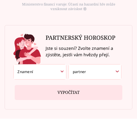
Ministerstvo financí varuje: Účastí na hazardní hře může
vzniknout závislost ⑱
PARTNERSKÝ HOROSKOP
Jste si souzení? Zvolte znamení a
zjistěte, jestli vám hvězdy přejí.
VYPOČÍTAT