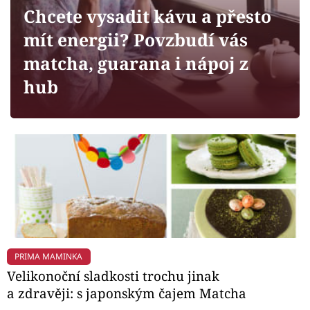
Horoskopy
Chcete vysadit kávu a přesto
Sledujte prima+
mít energii? Povzbudí vás
matcha, guarana i nápoj z
Filmový festival Karlovy Vary
hub
Pořady
Mámy sobě
Přihlášení
Sledujte nás
PRIMA MAMINKA
Velikonoční sladkosti trochu jinak
a zdravěji: s japonským čajem Matcha