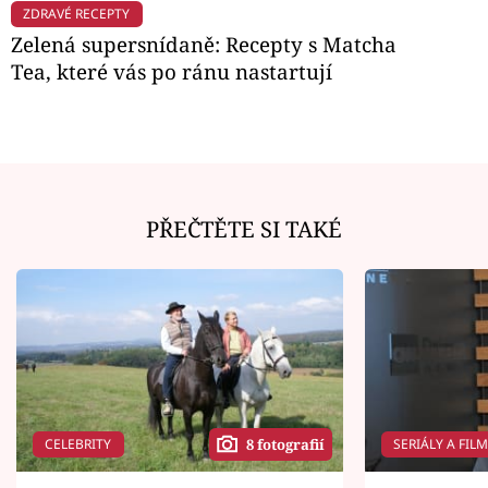
ZDRAVÉ RECEPTY
Zelená supersnídaně: Recepty s Matcha
Tea, které vás po ránu nastartují
PŘEČTĚTE SI TAKÉ
CELEBRITY
SERIÁLY A FIL
8 fotografií