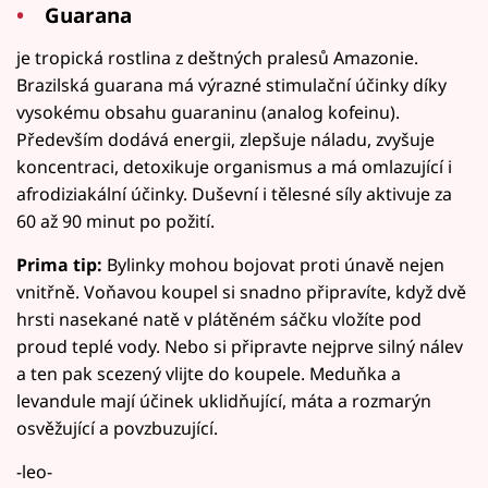
Guarana
je tropická rostlina z deštných pralesů Amazonie.
Brazilská guarana má výrazné stimulační účinky díky
vysokému obsahu guaraninu (analog kofeinu).
Především dodává energii, zlepšuje náladu, zvyšuje
koncentraci, detoxikuje organismus a má omlazující i
afrodiziakální účinky. Duševní i tělesné síly aktivuje za
60 až 90 minut po požití.
Prima tip:
Bylinky mohou bojovat proti únavě nejen
vnitřně. Voňavou koupel si snadno připravíte, když dvě
hrsti nasekané natě v plátěném sáčku vložíte pod
proud teplé vody. Nebo si připravte nejprve silný nálev
a ten pak scezený vlijte do koupele. Meduňka a
levandule mají účinek uklidňující, máta a rozmarýn
osvěžující a povzbuzující.
-leo-