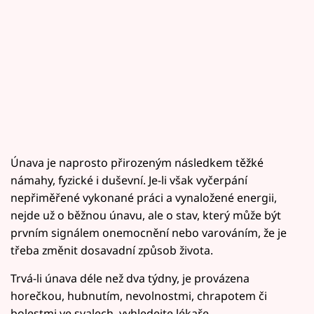
Únava je naprosto přirozeným následkem těžké
námahy, fyzické i duševní. Je-li však vyčerpání
nepřiměřené vykonané práci a vynaložené energii,
nejde už o běžnou únavu, ale o stav, který může být
prvním signálem onemocnění nebo varováním, že je
třeba změnit dosavadní způsob života.
Trvá-li únava déle než dva týdny, je provázena
horečkou, hubnutím, nevolnostmi, chrapotem či
bolestmi ve svalech, vyhledejte lékaře.