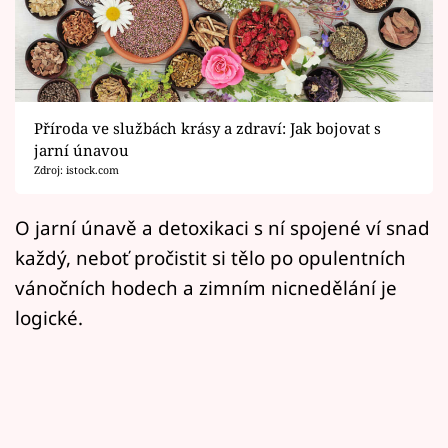
Horoskopy
Sledujte prima+
Filmový festival Karlovy Vary
Příroda ve službách krásy a zdraví: Jak bojovat s
Pořady
jarní únavou
Zdroj: istock.com
Mámy sobě
O jarní únavě a detoxikaci s ní spojené ví snad
každý, neboť pročistit si tělo po opulentních
Přihlášení
vánočních hodech a zimním nicnedělání je
logické.
Sledujte nás