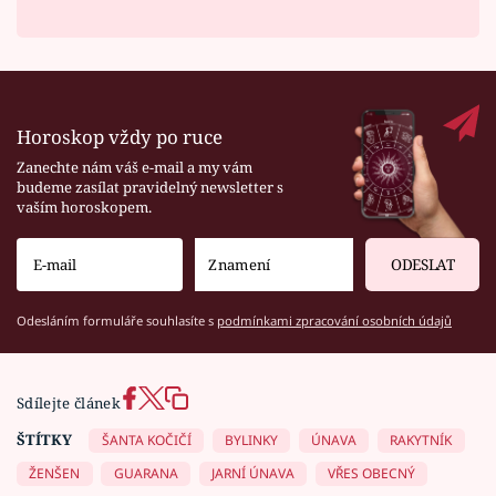
Horoskop vždy po ruce
Zanechte nám váš e-mail a my vám
budeme zasílat pravidelný newsletter s
vaším horoskopem.
ODESLAT
Odesláním formuláře souhlasíte s
podmínkami zpracování osobních údajů
Sdílejte článek
ŠTÍTKY
ŠANTA KOČIČÍ
BYLINKY
ÚNAVA
RAKYTNÍK
ŽENŠEN
GUARANA
JARNÍ ÚNAVA
VŘES OBECNÝ