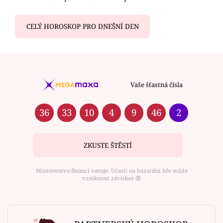
CELÝ HOROSKOP PRO DNEŠNÍ DEN
Vaše šťastná čísla
36
33
10
4
9
46
2
ZKUSTE ŠTĚSTÍ
Ministerstvo financí varuje: Účastí na hazardní hře může
vzniknout závislost ⑱