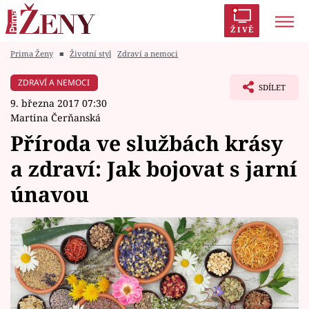
ŽIVĚ
Prima Ženy
■
Životní styl
Zdraví a nemoci
Trendy:
Polabí
Inspekce
Prostřeno!
AYTO?
ZDRAVÍ A NEMOCI
SDÍLET
Módní alarm
Zrádci
Proměny
9. března 2017 07:30
Martina Čerňanská
Příroda ve službách krásy
a zdraví: Jak bojovat s jarní
Témata
únavou
Celebrity
Vztahy
Seriály