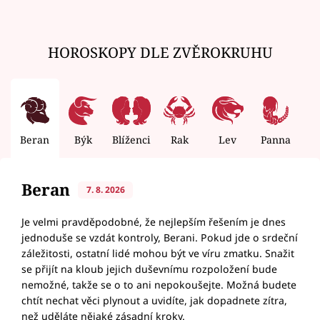
HOROSKOPY DLE ZVĚROKRUHU
Beran
Býk
Blíženci
Rak
Lev
Panna
V
Beran
7. 8. 2026
Je velmi pravděpodobné, že nejlepším řešením je dnes
jednoduše se vzdát kontroly, Berani. Pokud jde o srdeční
záležitosti, ostatní lidé mohou být ve víru zmatku. Snažit
se přijít na kloub jejich duševnímu rozpoložení bude
nemožné, takže se o to ani nepokoušejte. Možná budete
chtít nechat věci plynout a uvidíte, jak dopadnete zítra,
než uděláte nějaké zásadní kroky.