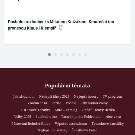
Poslední rozloučení s Milanem Knížákem: Smuteční řec
pronesou Klaus i Klempíř
Populární témata
Jak zhubnout
Nejlepší filmy 2024
Nejlepší horory
TV program
Změna času
Partie
Počasí
Kdy budou volby
ZOO Nové začátky
Auto – katalog
7 pádů Honzy Dědka
Volby 2025
Svařené víno
Tatarák podle Pohlreicha
Aloe vera
Pěstování lichořeřišnice
Výpočet ascendentu
Tvarohové knedlíky
Nejlepší palačinky
Švestkový koláč