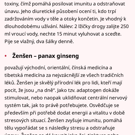
toxiny, čímž pomáhá posilovat imunitu a odstraňovat
únavu. Jeho diuretické působení ocení ti, kdo trpí
zadržováním vody v těle a otoky končetin. Je vhodný k
dlouhodobému užívání. Nálev: 2 lžičky drogy zalijte 250
ml vroucí vody, nechte 15 minut vyluhovat a sceďte.
Pije se vlažný, dva šálky denně.
Ženšen – panax ginseng
považují východní, orientální, čínská medicína a
tibetská medicína za nejvzácnější ze všech tradičních
léků. Ženšen je skvělý přírodní lék pro lidi, kteří mají
pocit, že jsou „na dně“. Jako tzv. adaptogen dokáže
stimulovat, nebo naopak uklidňovat centrální nervový
systém tak, jak to právě potřebujete. Osvědčuje se
především při potřebě dodat energii a vitalitu v době
stresových situací. Ženšen zvyšuje imunitu, pomáhá
tělu vypořádat se s následky stresu a odstraňuje