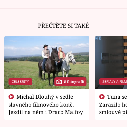
PŘEČTĚTE SI TAKÉ
CELEBRITY
SERIÁLY A FIL
8 fotografií
Michal Dlouhý v sedle
Tuna se chtěl vrátit domů.
slavného filmového koně.
Zarazilo ho
Jezdil na něm i Draco Malfoy
smlouvě př
zemřít