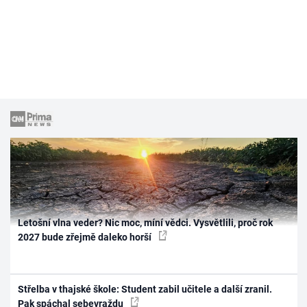
Letošní vlna veder? Nic moc, míní vědci. Vysvětlili, proč rok
2027 bude zřejmě daleko horší
Střelba v thajské škole: Student zabil učitele a další zranil.
Pak spáchal sebevraždu