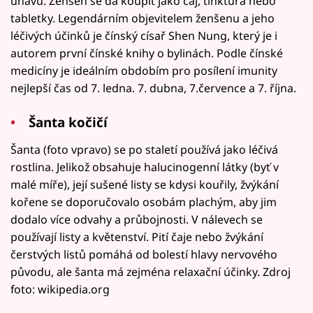
únavu. Ženšen se dá koupit jako čaj, tinktura nebo
tabletky. Legendárním objevitelem ženšenu a jeho
léčivých účinků je čínský císař Shen Nung, který je i
autorem první čínské knihy o bylinách. Podle čínské
medicíny je ideálním obdobím pro posílení imunity
nejlepší čas od 7. ledna. 7. dubna, 7.července a 7. října.
Šanta kočičí
Šanta (foto vpravo) se po staletí používá jako léčivá
rostlina. Jelikož obsahuje halucinogenní látky (byť v
malé míře), její sušené listy se kdysi kouřily, žvýkání
kořene se doporučovalo osobám plachým, aby jim
dodalo více odvahy a průbojnosti. V nálevech se
používají listy a květenství. Pití čaje nebo žvýkání
čerstvých listů pomáhá od bolestí hlavy nervového
původu, ale šanta má zejména relaxační účinky. Zdroj
foto: wikipedia.org