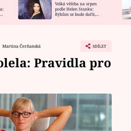
Velká věštba na srpen
NOVINKY
ZAHRADA
a:
podle Helen Stanku:
y
Býkům se bude dařit,
VIDEORECEPTY
DESIGN
Vodnáře čeká jízda
Martina Čerňanská
SDÍLET
lela: Pravidla pro