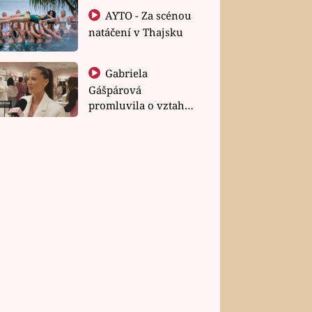
AYTO - Za scénou
natáčení v Thajsku
Gabriela
Gášpárová
promluvila o vztahu
a zakládání rodiny