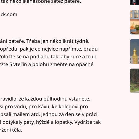
 tak několikanásobně zátěž páteře.
tock.com
ání páteře. Třeba jen několikrát týdně.
předu, pak je co nejvíce napřimte, bradu
 Položte se na podlahu tak, aby ruce a trup
žte 5 vteřin a polohu změňte na opačné
ravidlo, že každou půlhodinu vstanete.
si pro vodu, pro kávu, ke kolegovi pro
psali mailem atd. Jednou za den se v práci
i dotýkaly paty, hýždě a lopatky. Vydržte tak
žení těla.