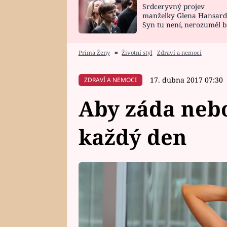
Srdceryvný projev
SNÁŘ
CELEBRITY
manželky Glena Hansard
Syn tu není, nerozuměl b
HOROSKOP NA
VAŘENÍ
tomu, vysvětlila
ROK 2023
Prima Ženy
■
Životní styl
Zdraví a nemoci
17. dubna 2017 07:30
ZDRAVÍ A NEMOCI
Aby záda nebo
každý den