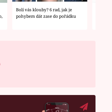
Bolí vás klouby? 6 rad, jak je
Ke štíhl
o,
pohybem dát zase do pořádku
zdravěj
á