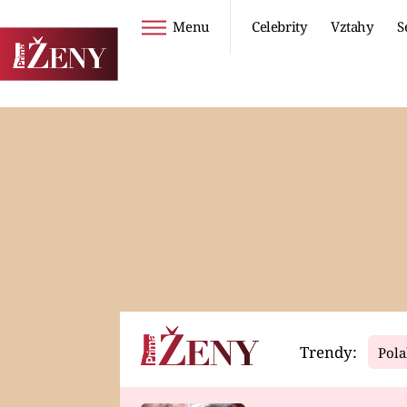
Menu
Celebrity
Vztahy
S
Seriály
Životní styl
ZOO
DIETY A HUBNUTÍ
PROSTŘENO!
CESTOVÁNÍ A
DOVOLENÁ
DUCH
ZDRAVÍ
Trendy:
Pola
Horoskopy
Video
ASTROČLÁNKY
SERIÁLY