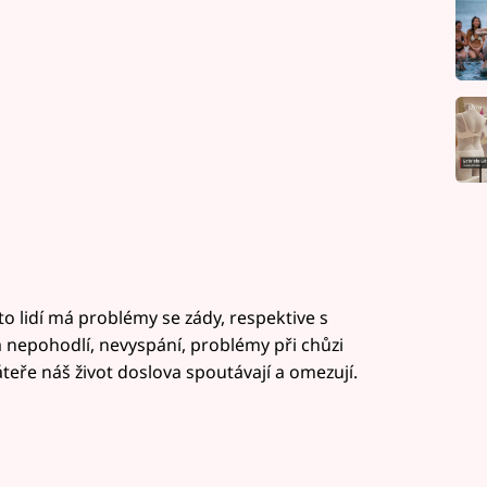
to lidí má problémy se zády, respektive s
 nepohodlí, nevyspání, problémy při chůzi
áteře náš život doslova spoutávají a omezují.