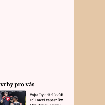
vrhy pro vás
Vojta Dyk dřel kvůli
roli mezi zápasníky.
Minutovou scénu jel