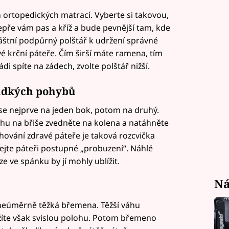
h ortopedických matrací. Vyberte si takovou,
ře vám pas a kříž a bude pevnější tam, kde
láštní podpůrný polštář k udržení správné
vé krční páteře. Čím širší máte ramena, tím
di spíte na zádech, zvolte polštář nižší.
rudkých pohybů
 se nejprve na jeden bok, potom na druhý.
ehu na břiše zvedněte na kolena a natáhněte
hování zdravé páteře je taková rozcvička
ejte páteři postupné „probuzení“. Náhlé
 ve spánku by jí mohly ublížit.
Ná
 neúměrně těžká břemena. Těžší váhu
ržíte však svislou polohu. Potom břemeno