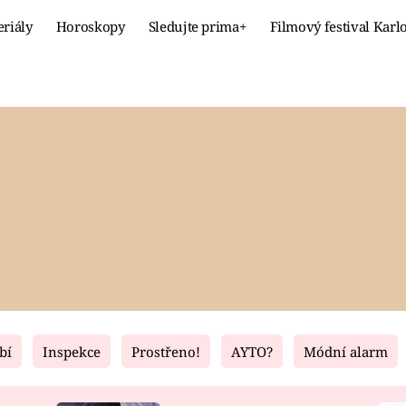
eriály
Horoskopy
Sledujte prima+
Filmový festival Karl
Celebrity
Recept
MÓDA A KRÁSA
HLAVNÍ JÍ
VZTAHY A SEX
SLADKÉ
PRIMA MAMINKA
ZDRAVÉ
bí
Inspekce
Prostřeno!
AYTO?
Módní alarm
Fresh
Living
RECEPTY
BYDLENÍ