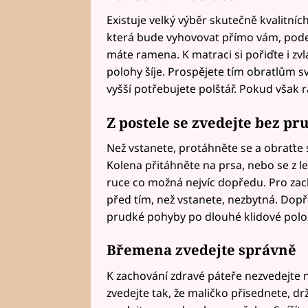
Existuje velký výběr skutečně kvalitníc
která bude vyhovovat přímo vám, podep
máte ramena. K matraci si pořiďte i zv
polohy šíje. Prospějete tím obratlům s
vyšší potřebujete polštář. Pokud však rá
Z postele se zvedejte bez p
Než vstanete, protáhněte se a obraťte
Kolena přitáhněte na prsa, nebo se z l
ruce co možná nejvíc dopředu. Pro zac
před tím, než vstanete, nezbytná. Dopř
prudké pohyby po dlouhé klidové poloze
Břemena zvedejte správně
K zachování zdravé páteře nezvedejte
zvedejte tak, že maličko přisednete, d