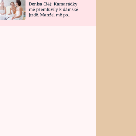
Denisa (34): Kamarádky
mě přemluvily k dámské
jízdě. Manžel mě po
návratu zaskočil