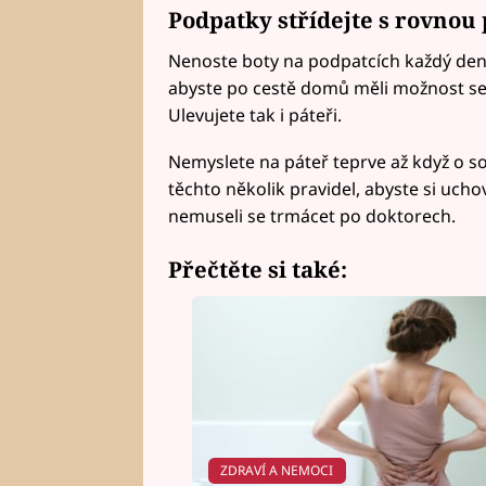
Podpatky střídejte s rovnou
Nenoste boty na podpatcích každý den.
abyste po cestě domů měli možnost s
Ulevujete tak i páteři.
Nemyslete na páteř teprve až když o s
těchto několik pravidel, abyste si uch
nemuseli se trmácet po doktorech.
Přečtěte si také:
ZDRAVÍ A NEMOCI