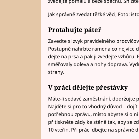
zvedejte pomalu a beze spěchu. Snížíte
Jak správně zvedat těžké věci, Foto: is
Protahujte páteř
Zaveďte si zvyk pravidelného procvičov
Postupně nahrbte ramena co nejvíce do
dejte na prsa a pak ji zvedejte vzhůru.
směřovaly doleva a nohy doprava. Vydr
strany.
V práci dělejte přestávky
Máte-li sedavé zaměstnání, dodržujte p
Najděte si pro to vhodný důvod – dojít 
potřebnou zprávu, místo abyste si o ni 
přitiskněte zády ke stěně tak, aby se zd
10 vteřin. Při práci dbejte na správné dr