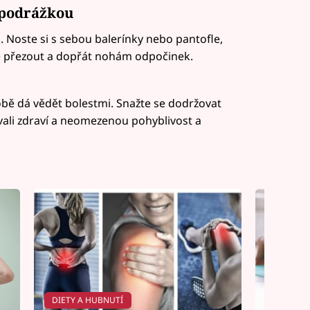
 podrážkou
 Noste si s sebou balerínky nebo pantofle,
e přezout a dopřát nohám odpočinek.
obě dá vědět bolestmi. Snažte se dodržovat
ovali zdraví a neomezenou pohyblivost a
DIETY A HUBNUTÍ
DIETY A