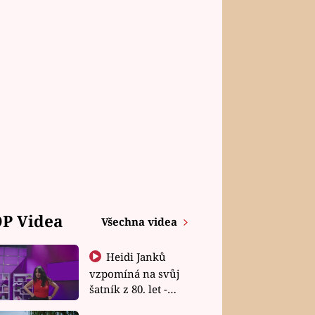
P Videa
Všechna videa
Heidi Janků
vzpomíná na svůj
šatník z 80. let -
Shopaholičky