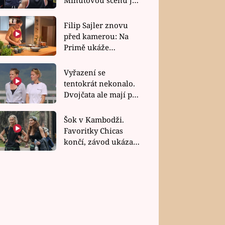
bez dubla
Filip Sajler znovu
před kamerou: Na
Primě ukáže
poctivou kuchyni i
rychlé recepty
Vyřazení se
tentokrát nekonalo.
Dvojčata ale mají po
uzavření třetí etapy
závodu nůž na krku
Šok v Kambodži.
Favoritky Chicas
končí, závod ukázal
svou nejtvrdší tvář