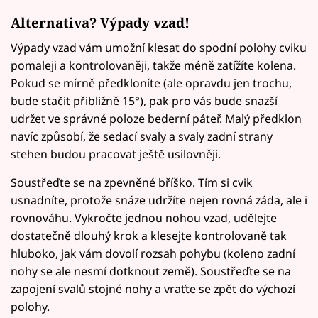
Alternativa? Výpady vzad!
Výpady vzad vám umožní klesat do spodní polohy cviku
pomaleji a kontrolovaněji, takže méně zatížíte kolena.
Pokud se mírně předkloníte (ale opravdu jen trochu,
bude stačit přibližně 15°), pak pro vás bude snazší
udržet ve správné poloze bederní páteř. Malý předklon
navíc způsobí, že sedací svaly a svaly zadní strany
stehen budou pracovat ještě usilovněji.
Soustřeďte se na zpevněné bříško. Tím si cvik
usnadníte, protože snáze udržíte nejen rovná záda, ale i
rovnováhu. Vykročte jednou nohou vzad, udělejte
dostatečně dlouhý krok a klesejte kontrolovaně tak
hluboko, jak vám dovolí rozsah pohybu (koleno zadní
nohy se ale nesmí dotknout země). Soustřeďte se na
zapojení svalů stojné nohy a vraťte se zpět do výchozí
polohy.