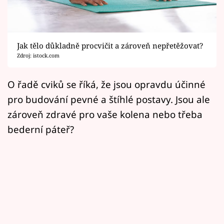
Horoskopy
Sledujte prima+
Jak tělo důkladně procvičit a zároveň nepřetěžovat?
Filmový festival Karlovy Vary
Zdroj: istock.com
Pořady
O řadě cviků se říká, že jsou opravdu účinné
pro budování pevné a štíhlé postavy. Jsou ale
Mámy sobě
zároveň zdravé pro vaše kolena nebo třeba
bederní páteř?
Přihlášení
Sledujte nás