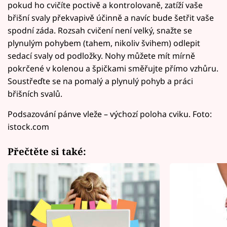
pokud ho cvičíte poctivě a kontrolovaně, zatíží vaše
břišní svaly překvapivě účinně a navíc bude šetřit vaše
spodní záda. Rozsah cvičení není velký, snažte se
plynulým pohybem (tahem, nikoliv švihem) odlepit
sedací svaly od podložky. Nohy můžete mít mírně
pokrčené v kolenou a špičkami směřujte přímo vzhůru.
Soustřeďte se na pomalý a plynulý pohyb a práci
břišních svalů.
Podsazování pánve vleže – výchozí poloha cviku. Foto:
istock.com
Přečtěte si také: