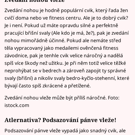
Zvedání nohou je hodně populární cvik, který řada žen
cvičí doma nebo ve fitness centru. Ale je to dobrý cvik?
Je i není. Pokud už máte opravdu silné a perfektně
pracující břišní svaly (Ale kdo je má, že?), pak je zvedání
nohou mimořádně účinné. Pokud ale nemáte střed
těla vypracovaný jako medailemi ověnčená fitness
závodnice, pak je tenhle cvik velice náročný a nadělá
spíš více škody než užitku. Je při něm totiž velice těžké
neprohýbat se v bedrech a zároveň zapojit ty správné
svaly (břišní) a nikoliv svaly bedro-kyčlo-stehenní, které
bývají často spíš zkrácené a přetížené.
Zvedání nohou vleže může být příliš náročné. Foto:
istock.com
Atlernativa? Podsazování pánve vleže!
Podsazování pánve vleže vypadá jako snadný cvik, ale