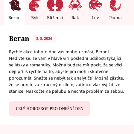
Beran
Býk
Blíženci
Rak
Lev
Panna
V
Beran
8. 8. 2026
Rychlé akce tohoto dne vás mohou zmást, Berani.
Nedivte se, že vám v hlavě víří poslední události týkající
se lásky a romantiky. Možná budete mít pocit, že se věci
dějí příliš rychle na to, abyste jim mohli skutečně
porozumět. Snažte se nebýt tak analytičtí. Možná zjistíte,
že se honíte za ztraceným cílem, zatímco vlak vyjíždí ze
stanice. Naskočte na palubu a nechte problém za sebou.
CELÝ HOROSKOP PRO DNEŠNÍ DEN