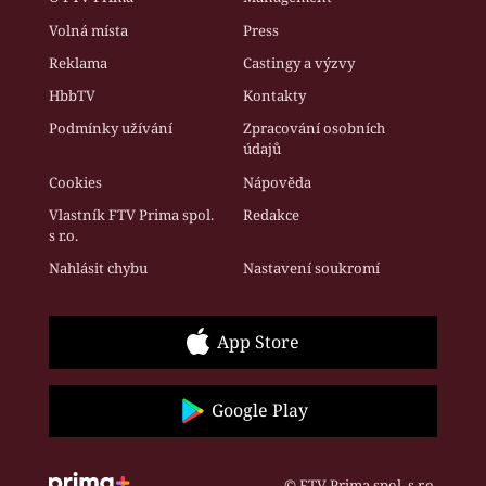
Volná místa
Press
Reklama
Castingy a výzvy
HbbTV
Kontakty
Podmínky užívání
Zpracování osobních
údajů
Cookies
Nápověda
Vlastník FTV Prima spol.
Redakce
s r.o.
Nahlásit chybu
Nastavení soukromí
App Store
Google Play
© FTV Prima spol. s r.o.