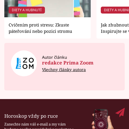
DIETY A HUBNUTÍ
DIETY A HUBN
Cvičením proti stresu: Zkuste
Jak zhubnout
páteřování nebo pozici stromu
Inspirujte se
Autor článku
redakce Prima Zoom
Všechny články autora
Horoskop vždy po ruce
Zanechte nám váš e-mail a my vám