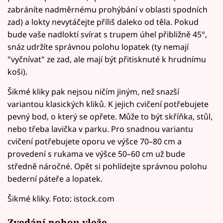
zabráníte nadměrnému prohýbání v oblasti spodních
zad) a lokty nevytáčejte příliš daleko od těla. Pokud
bude vaše nadloktí svírat s trupem úhel přibližně 45°,
snáz udržíte správnou polohu lopatek (ty nemají
"vyčnívat" ze zad, ale mají být přitisknuté k hrudnímu
koši).
Šikmé kliky pak nejsou ničím jiným, než snazší
variantou klasických kliků. K jejich cvičení potřebujete
pevný bod, o který se opřete. Může to být skříňka, stůl,
nebo třeba lavička v parku. Pro snadnou variantu
cvičení potřebujete oporu ve výšce 70–80 cm a
provedení s rukama ve výšce 50–60 cm už bude
středně náročné. Opět si pohlídejte správnou polohu
bederní páteře a lopatek.
Šikmé kliky. Foto: istock.com
Zvedání nohou vleže