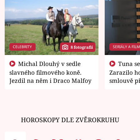
CELEBRITY
SERIÁLY A FIL
8 fotografií
Michal Dlouhý v sedle
Tuna se chtěl vrátit domů.
slavného filmového koně.
Zarazilo ho
Jezdil na něm i Draco Malfoy
smlouvě př
zemřít
HOROSKOPY DLE ZVĚROKRUHU