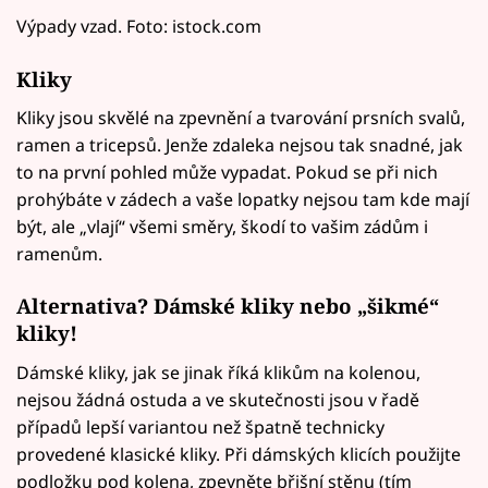
Výpady vzad. Foto: istock.com
Kliky
Kliky jsou skvělé na zpevnění a tvarování prsních svalů,
ramen a tricepsů. Jenže zdaleka nejsou tak snadné, jak
to na první pohled může vypadat. Pokud se při nich
prohýbáte v zádech a vaše lopatky nejsou tam kde mají
být, ale „vlají“ všemi směry, škodí to vašim zádům i
ramenům.
Alternativa? Dámské kliky nebo „šikmé“
kliky!
Dámské kliky, jak se jinak říká klikům na kolenou,
nejsou žádná ostuda a ve skutečnosti jsou v řadě
případů lepší variantou než špatně technicky
provedené klasické kliky. Při dámských klicích použijte
podložku pod kolena, zpevněte břišní stěnu (tím