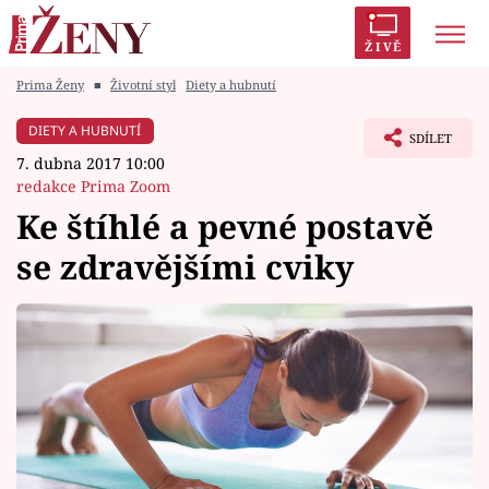
ŽIVĚ
Prima Ženy
■
Životní styl
Diety a hubnutí
Trendy:
Polabí
Inspekce
Prostřeno!
AYTO?
DIETY A HUBNUTÍ
SDÍLET
Módní alarm
Zrádci
Proměny
7. dubna 2017 10:00
redakce Prima Zoom
Ke štíhlé a pevné postavě
se zdravějšími cviky
Témata
Celebrity
Vztahy
Seriály