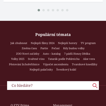
Populární témata
Jak zhubnout
Nejlepší filmy 2024
Nejlepší horory
TV program
Změna času
Partie
Počasí
Kdy budou volby
ZOO Nové začátky
Auto – katalog
7 pádů Honzy Dědka
Volby 2025
Svařené víno
Tatarák podle Pohlreicha
Aloe vera
Pěstování lichořeřišnice
Výpočet ascendentu
Tvarohové knedlíky
Nejlepší palačinky
Švestkový koláč
O FTV Prima
Management