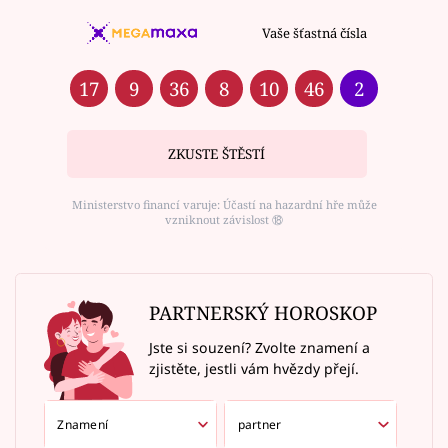
Vaše šťastná čísla
17
9
36
8
10
46
2
ZKUSTE ŠTĚSTÍ
Ministerstvo financí varuje: Účastí na hazardní hře může
vzniknout závislost ⑱
PARTNERSKÝ HOROSKOP
Jste si souzení? Zvolte znamení a
zjistěte, jestli vám hvězdy přejí.