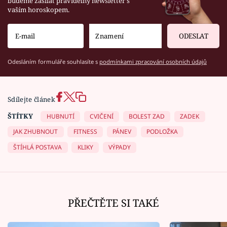
budeme zasílat pravidelný newsletter s
vaším horoskopem.
ODESLAT
Odesláním formuláře souhlasíte s
podmínkami zpracování osobních údajů
Sdílejte článek
ŠTÍTKY
HUBNUTÍ
CVIČENÍ
BOLEST ZAD
ZADEK
JAK ZHUBNOUT
FITNESS
PÁNEV
PODLOŽKA
ŠTÍHLÁ POSTAVA
KLIKY
VÝPADY
PŘEČTĚTE SI TAKÉ