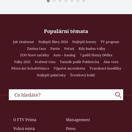
Populární témata
Jak zhubnout
Nejlepší filmy 2024
Nejlepší horory
TV program
Změna času
Partie
Počasí
Kdy budou volby
ZOO Nové začátky
Auto – katalog
7 pádů Honzy Dědka
Volby 2025
Svařené víno
Tatarák podle Pohlreicha
Aloe vera
Pěstování lichořeřišnice
Výpočet ascendentu
Tvarohové knedlíky
Nejlepší palačinky
Švestkový koláč
O FTV Prima
Management
Volná místa
Press