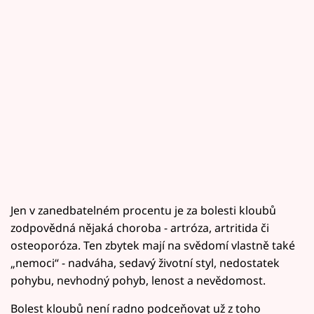
Jen v zanedbatelném procentu je za bolesti kloubů
zodpovědná nějaká choroba - artróza, artritida či
osteoporóza. Ten zbytek mají na svědomí vlastně také
„nemoci“ - nadváha, sedavý životní styl, nedostatek
pohybu, nevhodný pohyb, lenost a nevědomost.
Bolest kloubů není radno podceňovat už z toho