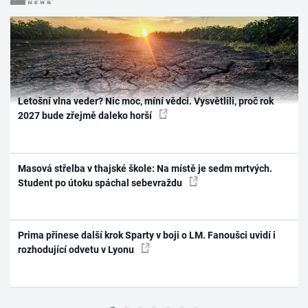
Letošní vlna veder? Nic moc, míní vědci. Vysvětlili, proč rok
2027 bude zřejmě daleko horší
Masová střelba v thajské škole: Na místě je sedm mrtvých.
Student po útoku spáchal sebevraždu
Prima přinese další krok Sparty v boji o LM. Fanoušci uvidí i
rozhodující odvetu v Lyonu