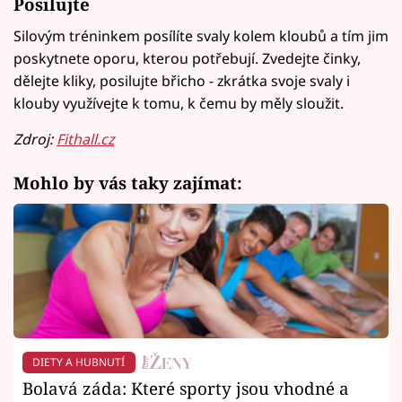
Posilujte
Silovým tréninkem posílíte svaly kolem kloubů a tím jim
poskytnete oporu, kterou potřebují. Zvedejte činky,
dělejte kliky, posilujte břicho - zkrátka svoje svaly i
klouby využívejte k tomu, k čemu by měly sloužit.
Zdroj:
Fithall.cz
Mohlo by vás taky zajímat:
DIETY A HUBNUTÍ
Bolavá záda: Které sporty jsou vhodné a