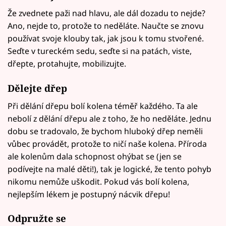
Že zvednete paži nad hlavu, ale dál dozadu to nejde?
Ano, nejde to, protože to neděláte. Naučte se znovu
používat svoje klouby tak, jak jsou k tomu stvořené.
Seďte v tureckém sedu, seďte si na patách, viste,
dřepte, protahujte, mobilizujte.
Dělejte dřep
Při dělání dřepu bolí kolena téměř každého. Ta ale
nebolí z dělání dřepu ale z toho, že ho neděláte. Jednu
dobu se tradovalo, že bychom hluboký dřep neměli
vůbec provádět, protože to ničí naše kolena. Příroda
ale kolenům dala schopnost ohýbat se (jen se
podívejte na malé děti!), tak je logické, že tento pohyb
nikomu nemůže uškodit. Pokud vás bolí kolena,
nejlepším lékem je postupný nácvik dřepu!
Odpružte se