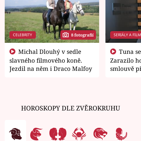
CELEBRITY
SERIÁLY A FIL
8 fotografií
Michal Dlouhý v sedle
Tuna se chtěl vrátit domů.
slavného filmového koně.
Zarazilo ho
Jezdil na něm i Draco Malfoy
smlouvě př
zemřít
HOROSKOPY DLE ZVĚROKRUHU