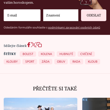
vaším horoskopem.
ODESLAT
Odesláním formuláře souhlasíte s
podmínkami zpracování osobních údajů
Sdílejte článek
ŠTÍTKY
BOLEST
KOLENA
HUBNUTÍ
CVIČENÍ
KLOUBY
SPORT
ZÁDA
OBUV
RADA
KLOUB
PŘEČTĚTE SI TAKÉ