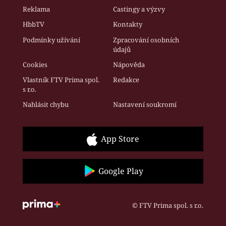
Reklama
Castingy a výzvy
HbbTV
Kontakty
Podmínky užívání
Zpracování osobních
údajů
Cookies
Nápověda
Vlastník FTV Prima spol.
Redakce
s r.o.
Nahlásit chybu
Nastavení soukromí
App Store
Google Play
© FTV Prima spol. s r.o.