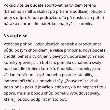
Pokud víte, že budete sportovat na tvrdém terénu
(běhat na asfaltu, skákat po prkenné podlaze), obujte si
boty s odpruženou podrážkou. Ta při doskocích pohltí
náraz a ochrání tím páteř, kolena, kyčle i kotníky.
Vyzujte se
Vzdát se pohodlí odpružených tenisek a prozkoumat
půdu bosým chodidlem je velice přínosné. Když budete
chodit, běhat a cvičit jen v pevných, odpružených nebo
kotníky zpevňujících botách, pomalu ochabnou svaly
na chodidle i kolem kotníků. Chodidla a kotníky jsou
základem všeho - vzpřímeného postoje, stability,
ladnosti při chůzi a pohybu i síly. „Zouvejte“ se však
postupně - pokud je vaše klenba zvyklá na nepřetržitou
oporu, musí si bosou chůzí pomalu vybudovat svaly,
které ji budou podpírat místo bot.