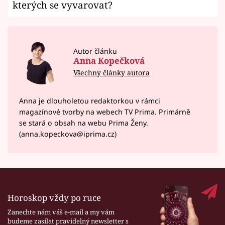
kterých se vyvarovat?
Autor článku
Anna Kopečková
Všechny články autora
Anna je dlouholetou redaktorkou v rámci
magazínové tvorby na webech TV Prima. Primárně
se stará o obsah na webu Prima Ženy.
(anna.kopeckova@iprima.cz)
Horoskop vždy po ruce
Zanechte nám váš e-mail a my vám
budeme zasílat pravidelný newsletter s