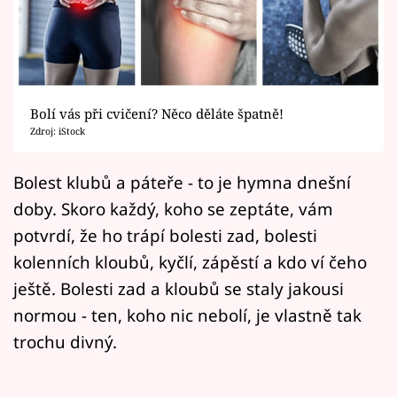
Horoskopy
Sledujte prima+
Filmový festival Karlovy Vary
Bolí vás při cvičení? Něco děláte špatně!
Pořady
Zdroj: iStock
Mámy sobě
Bolest klubů a páteře - to je hymna dnešní
doby. Skoro každý, koho se zeptáte, vám
Přihlášení
potvrdí, že ho trápí bolesti zad, bolesti
kolenních kloubů, kyčlí, zápěstí a kdo ví čeho
ještě. Bolesti zad a kloubů se staly jakousi
Sledujte nás
normou - ten, koho nic nebolí, je vlastně tak
trochu divný.