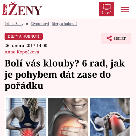
ŽIVĚ
Prima Ženy
■
Životní styl
Diety a hubnutí
Trendy:
Polabí
Inspekce
Prostřeno!
AYTO?
DIETY A HUBNUTÍ
SDÍLET
Módní alarm
Zrádci
Proměny
26. února 2017 14:00
Anna Kopečková
Bolí vás klouby? 6 rad, jak
je pohybem dát zase do
Témata
pořádku
Celebrity
Vztahy
Seriály