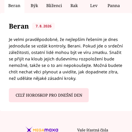
Beran
Býk
Blíženci
Rak
Lev
Panna
V
Beran
7. 8. 2026
Je velmi pravděpodobné, že nejlepším řešením je dnes
jednoduše se vzdát kontroly, Berani. Pokud jde o srdeční
záležitosti, ostatní lidé mohou být ve víru zmatku. Snažit
se přijít na kloub jejich duševnímu rozpoložení bude
nemožné, takže se o to ani nepokoušejte. Možná budete
chtít nechat věci plynout a uvidíte, jak dopadnete zítra,
než uděláte nějaké zásadní kroky.
CELÝ HOROSKOP PRO DNEŠNÍ DEN
Vaše šťastná čísla