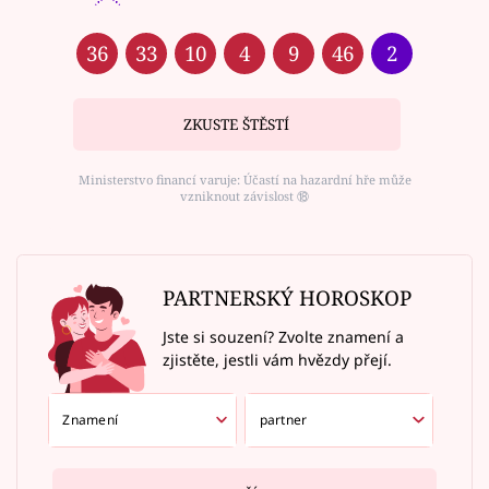
36
33
10
4
9
46
2
ZKUSTE ŠTĚSTÍ
Ministerstvo financí varuje: Účastí na hazardní hře může
vzniknout závislost ⑱
PARTNERSKÝ HOROSKOP
Jste si souzení? Zvolte znamení a
zjistěte, jestli vám hvězdy přejí.