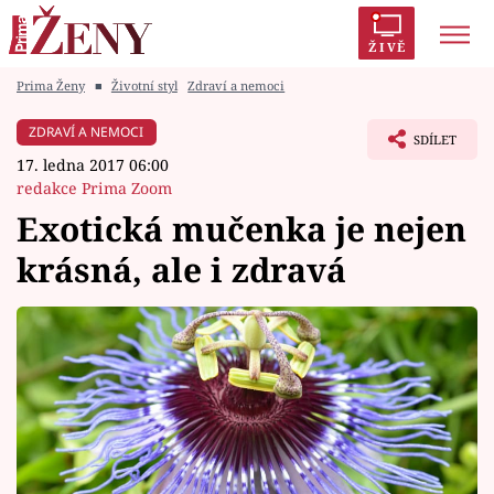
ŽIVĚ
Prima Ženy
■
Životní styl
Zdraví a nemoci
Trendy:
Polabí
Inspekce
Prostřeno!
AYTO?
ZDRAVÍ A NEMOCI
SDÍLET
Módní alarm
Zrádci
Proměny
17. ledna 2017 06:00
redakce Prima Zoom
Exotická mučenka je nejen
krásná, ale i zdravá
Témata
Celebrity
Vztahy
Seriály