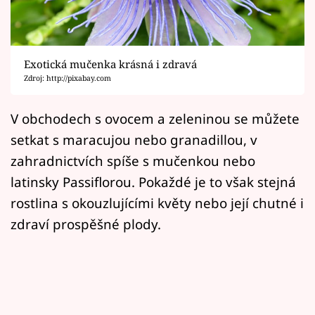
Horoskopy
Sledujte prima+
Exotická mučenka krásná i zdravá
Filmový festival Karlovy Vary
Zdroj: http://pixabay.com
Pořady
V obchodech s ovocem a zeleninou se můžete
setkat s maracujou nebo granadillou, v
Mámy sobě
zahradnictvích spíše s mučenkou nebo
latinsky Passiflorou. Pokaždé je to však stejná
Přihlášení
rostlina s okouzlujícími květy nebo její chutné i
zdraví prospěšné plody.
Sledujte nás