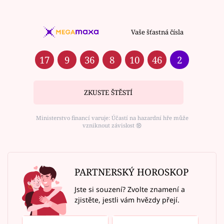
Vaše šťastná čísla
17
9
36
8
10
46
2
ZKUSTE ŠTĚSTÍ
Ministerstvo financí varuje: Účastí na hazardní hře může
vzniknout závislost ⑱
PARTNERSKÝ HOROSKOP
Jste si souzení? Zvolte znamení a
zjistěte, jestli vám hvězdy přejí.