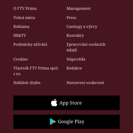
O FTV Prima
Management
Volná místa
Press
Reklama
Castingy a výzvy
HbbTV
Kontakty
Podmínky užívání
Zpracování osobních
údajů
Cookies
Nápověda
Vlastník FTV Prima spol.
Redakce
s r.o.
Nahlásit chybu
Nastavení soukromí
App Store
Google Play