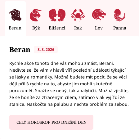
Beran
Býk
Blíženci
Rak
Lev
Panna
V
Beran
8. 8. 2026
Rychlé akce tohoto dne vás mohou zmást, Berani.
Nedivte se, že vám v hlavě víří poslední události týkající
se lásky a romantiky. Možná budete mít pocit, že se věci
dějí příliš rychle na to, abyste jim mohli skutečně
porozumět. Snažte se nebýt tak analytičtí. Možná zjistíte,
že se honíte za ztraceným cílem, zatímco vlak vyjíždí ze
stanice. Naskočte na palubu a nechte problém za sebou.
CELÝ HOROSKOP PRO DNEŠNÍ DEN