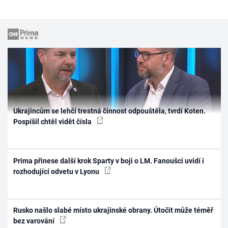
Ukrajincům se lehčí trestná činnost odpouštěla, tvrdí Koten.
Pospíšil chtěl vidět čísla
Prima přinese další krok Sparty v boji o LM. Fanoušci uvidí i
rozhodující odvetu v Lyonu
Rusko našlo slabé místo ukrajinské obrany. Útočit může téměř
bez varování