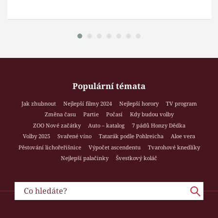
Populární témata
Jak zhubnout
Nejlepší filmy 2024
Nejlepší horory
TV program
Změna času
Partie
Počasí
Kdy budou volby
ZOO Nové začátky
Auto – katalog
7 pádů Honzy Dědka
Volby 2025
Svařené víno
Tatarák podle Pohlreicha
Aloe vera
Pěstování lichořeřišnice
Výpočet ascendentu
Tvarohové knedlíky
Nejlepší palačinky
Švestkový koláč