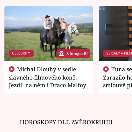
CELEBRITY
SERIÁLY A FIL
8 fotografií
Michal Dlouhý v sedle
Tuna se chtěl vrátit domů.
slavného filmového koně.
Zarazilo ho
Jezdil na něm i Draco Malfoy
smlouvě př
zemřít
HOROSKOPY DLE ZVĚROKRUHU