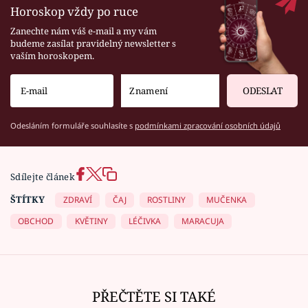
Horoskop vždy po ruce
Zanechte nám váš e-mail a my vám
budeme zasílat pravidelný newsletter s
vaším horoskopem.
ODESLAT
Odesláním formuláře souhlasíte s
podmínkami zpracování osobních údajů
Sdílejte článek
ŠTÍTKY
ZDRAVÍ
ČAJ
ROSTLINY
MUČENKA
OBCHOD
KVĚTINY
LÉČIVKA
MARACUJA
PŘEČTĚTE SI TAKÉ