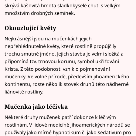
skrývá kašovitá hmota sladkokyselé chuti s velkým
množstvím drobných semínek.
Okouzlující květy
Nejkrásnější jsou na mučenkách jejich
nepřehlédnutelné květy, které rostlině propůjčily
trochu smutné jméno. Jejich stavba je velmi složitá a
připomíná tzv. trnovou korunu, symbol ukřižování
Krista. Z této podobnosti vzniklo pojmenování
mučenky. Ve volné přírodě, především jihoamerického
kontinentu, roste několik stovek druhů této nádherné
liánovité rostliny.
Mučenka jako léčivka
Některé druhy mučenek patří dokonce k léčivým
rostlinám. V lidové medicíně jihoamerických národů se
používaly jako mírné hypnotikum či jako sedativum pro