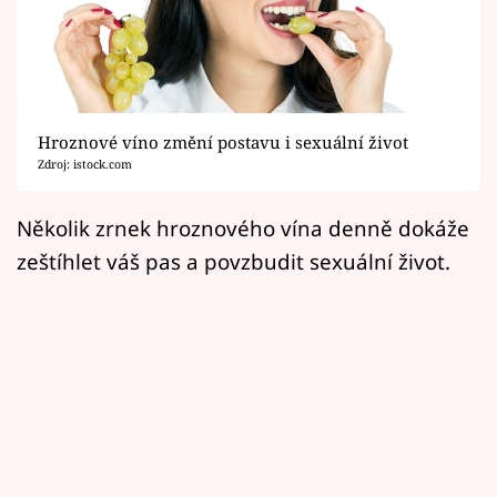
Horoskopy
Sledujte prima+
Filmový festival Karlovy Vary
Hroznové víno změní postavu i sexuální život
Pořady
Zdroj: istock.com
Mámy sobě
Několik zrnek hroznového vína denně dokáže
zeštíhlet váš pas a povzbudit sexuální život.
Přihlášení
Sledujte nás