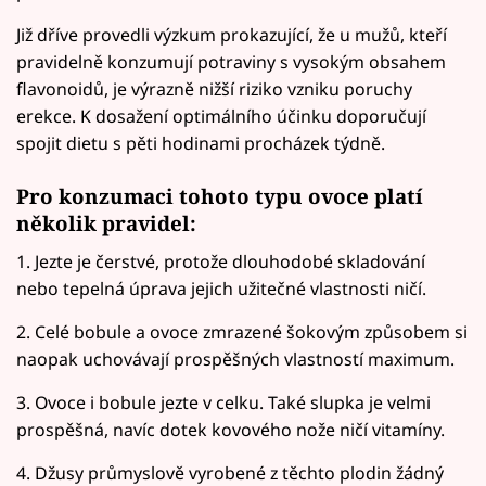
Již dříve provedli výzkum prokazující, že u mužů, kteří
pravidelně konzumují potraviny s vysokým obsahem
flavonoidů, je výrazně nižší riziko vzniku poruchy
erekce. K dosažení optimálního účinku doporučují
spojit dietu s pěti hodinami procházek týdně.
Pro konzumaci tohoto typu ovoce platí
několik pravidel:
1. Jezte je čerstvé, protože dlouhodobé skladování
nebo tepelná úprava jejich užitečné vlastnosti ničí.
2. Celé bobule a ovoce zmrazené šokovým způsobem si
naopak uchovávají prospěšných vlastností maximum.
3. Ovoce i bobule jezte v celku. Také slupka je velmi
prospěšná, navíc dotek kovového nože ničí vitamíny.
4. Džusy průmyslově vyrobené z těchto plodin žádný