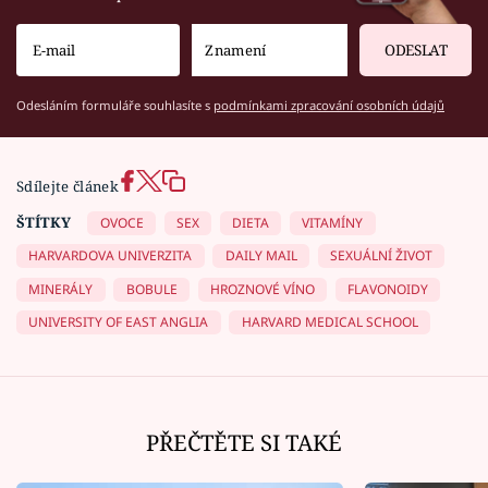
ODESLAT
Odesláním formuláře souhlasíte s
podmínkami zpracování osobních údajů
Sdílejte článek
ŠTÍTKY
OVOCE
SEX
DIETA
VITAMÍNY
HARVARDOVA UNIVERZITA
DAILY MAIL
SEXUÁLNÍ ŽIVOT
MINERÁLY
BOBULE
HROZNOVÉ VÍNO
FLAVONOIDY
UNIVERSITY OF EAST ANGLIA
HARVARD MEDICAL SCHOOL
PŘEČTĚTE SI TAKÉ