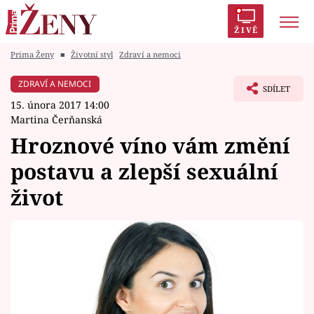
ŽIVĚ
Prima Ženy
■
Životní styl
Zdraví a nemoci
Trendy:
Polabí
Inspekce
Prostřeno!
AYTO?
ZDRAVÍ A NEMOCI
SDÍLET
Módní alarm
Zrádci
Proměny
15. února 2017 14:00
Martina Čerňanská
Hroznové víno vám změní
postavu a zlepší sexuální
Témata
život
Celebrity
Vztahy
Seriály