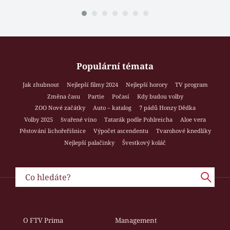
Populární témata
Jak zhubnout
Nejlepší filmy 2024
Nejlepší horory
TV program
Změna času
Partie
Počasí
Kdy budou volby
ZOO Nové začátky
Auto – katalog
7 pádů Honzy Dědka
Volby 2025
Svařené víno
Tatarák podle Pohlreicha
Aloe vera
Pěstování lichořeřišnice
Výpočet ascendentu
Tvarohové knedlíky
Nejlepší palačinky
Švestkový koláč
O FTV Prima
Management