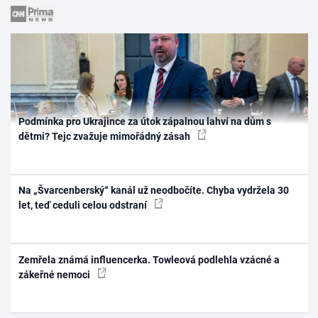
Podmínka pro Ukrajince za útok zápalnou lahví na dům s
dětmi? Tejc zvažuje mimořádný zásah
Na „Švarcenberský“ kanál už neodbočíte. Chyba vydržela 30
let, teď ceduli celou odstraní
Zemřela známá influencerka. Towleová podlehla vzácné a
zákeřné nemoci