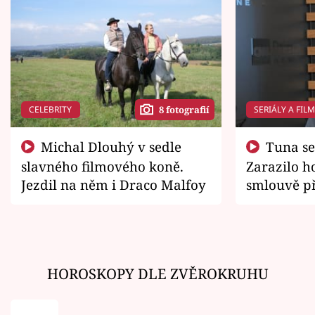
CELEBRITY
SERIÁLY A FIL
8 fotografií
Michal Dlouhý v sedle
Tuna se chtěl vrátit domů.
slavného filmového koně.
Zarazilo ho
Jezdil na něm i Draco Malfoy
smlouvě př
zemřít
HOROSKOPY DLE ZVĚROKRUHU