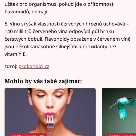
užitek pro organismus, pokud jde o přítomnost
flavonoidů, nemají.
5. Víno si však vlastnosti červených hroznů uchovává –
140 mililitrů červeného vína odpovídá půl hrnku
čerstvých bobulí. Flavonoidy obsažené v červeném víně
jsou několikanásobně silnějšími antioxidanty než
vitamín E.
zdroj:
prokondici.cz
Mohlo by vás také zajímat: