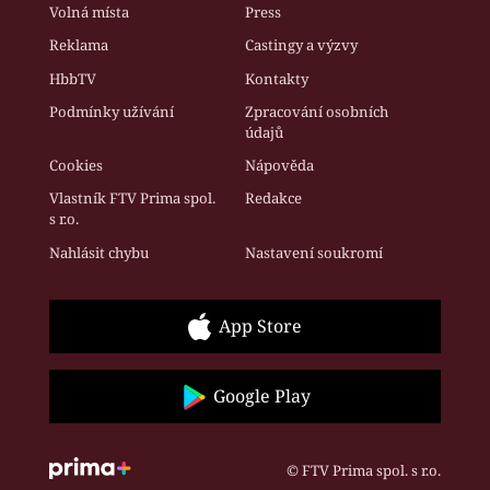
Volná místa
Press
Reklama
Castingy a výzvy
HbbTV
Kontakty
Podmínky užívání
Zpracování osobních
údajů
Cookies
Nápověda
Vlastník FTV Prima spol.
Redakce
s r.o.
Nahlásit chybu
Nastavení soukromí
App Store
Google Play
© FTV Prima spol. s r.o.