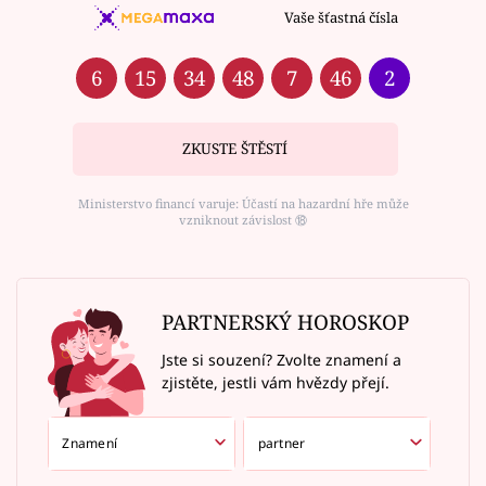
Vaše šťastná čísla
6
15
34
48
7
46
2
ZKUSTE ŠTĚSTÍ
Ministerstvo financí varuje: Účastí na hazardní hře může
vzniknout závislost ⑱
PARTNERSKÝ HOROSKOP
Jste si souzení? Zvolte znamení a
zjistěte, jestli vám hvězdy přejí.