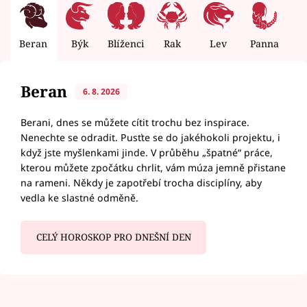
Beran
Býk
Blíženci
Rak
Lev
Panna
V
Beran
6. 8. 2026
Berani, dnes se můžete cítit trochu bez inspirace.
Nenechte se odradit. Pusťte se do jakéhokoli projektu, i
když jste myšlenkami jinde. V průběhu „špatné“ práce,
kterou můžete zpočátku chrlit, vám múza jemně přistane
na rameni. Někdy je zapotřebí trocha disciplíny, aby
vedla ke slastné odměně.
CELÝ HOROSKOP PRO DNEŠNÍ DEN