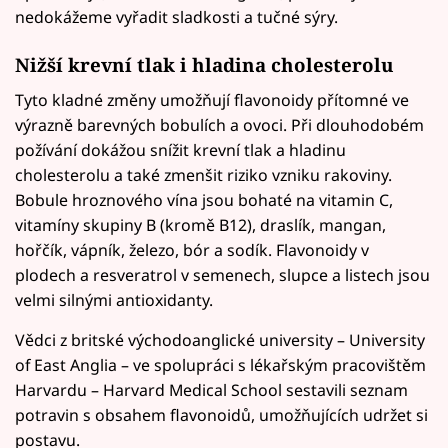
nedokážeme vyřadit sladkosti a tučné sýry.
Nižší krevní tlak i hladina cholesterolu
Tyto kladné změny umožňují flavonoidy přítomné ve
výrazně barevných bobulích a ovoci. Při dlouhodobém
požívání dokážou snížit krevní tlak a hladinu
cholesterolu a také zmenšit riziko vzniku rakoviny.
Bobule hroznového vína jsou bohaté na vitamin C,
vitamíny skupiny B (kromě B12), draslík, mangan,
hořčík, vápník, železo, bór a sodík. Flavonoidy v
plodech a resveratrol v semenech, slupce a listech jsou
velmi silnými antioxidanty.
Vědci z britské východoanglické university – University
of East Anglia – ve spolupráci s lékařským pracovištěm
Harvardu – Harvard Medical School sestavili seznam
potravin s obsahem flavonoidů, umožňujících udržet si
postavu.