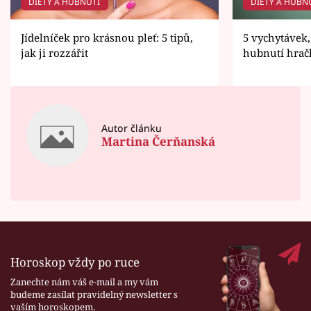
DIETY A HUBNUTÍ
DIETY A HUBN
Jídelníček pro krásnou pleť: 5 tipů,
5 vychytávek,
jak ji rozzářit
hubnutí hrač
Autor článku
Martina Čerňanská
Horoskop vždy po ruce
Zanechte nám váš e-mail a my vám
budeme zasílat pravidelný newsletter s
vaším horoskopem.