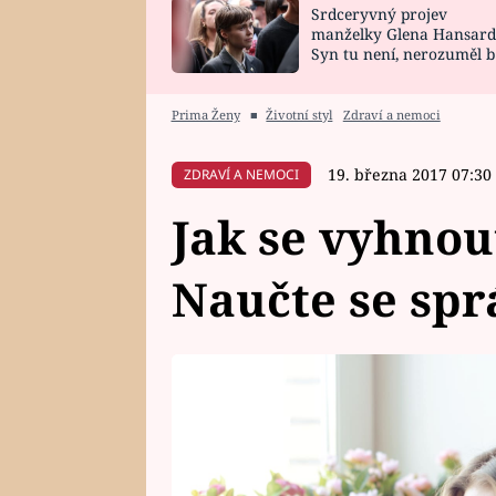
Srdceryvný projev
SNÁŘ
CELEBRITY
manželky Glena Hansard
Syn tu není, nerozuměl b
HOROSKOP NA
VAŘENÍ
tomu, vysvětlila
ROK 2023
Prima Ženy
■
Životní styl
Zdraví a nemoci
19. března 2017 07:30
ZDRAVÍ A NEMOCI
Jak se vyhnou
Naučte se spr