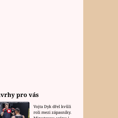
vrhy pro vás
Vojta Dyk dřel kvůli
roli mezi zápasníky.
Minutovou scénu jel