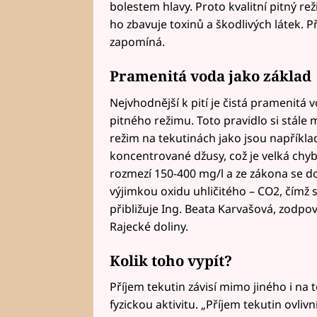
bolestem hlavy. Proto kvalitní pitný r
ho zbavuje toxinů a škodlivých látek. Př
zapomíná.
Pramenitá voda jako základ
Nejvhodnější k pití je čistá pramenitá 
pitného režimu. Toto pravidlo si stále 
režim na tekutinách jako jsou například
koncentrované džusy, což je velká chy
rozmezí 150-400 mg/l a ze zákona se do 
výjimkou oxidu uhličitého – CO2, čímž 
přibližuje Ing. Beata Karvašová, zodpo
Rajecké doliny.
Kolik toho vypít?
Příjem tekutin závisí mimo jiného i na
fyzickou aktivitu. „Příjem tekutin ovliv