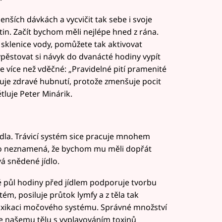
menších dávkách a vycvičit tak sebe i svoje
tin. Začít bychom měli nejlépe hned z rána.
 sklenice vody, pomůžete tak aktivovat
pěstovat si návyk do dvanácté hodiny vypít
de více než vděčné: „Pravidelné pití pramenité
uje zdravé hubnutí, protože zmenšuje pocit
ětluje Peter Minárik.
idla. Trávicí systém sice pracuje mnohem
 to neznamená, že bychom mu měli dopřát
á snědené jídlo.
 půl hodiny před jídlem podporuje tvorbu
tém, posiluje průtok lymfy a z těla tak
etoxikaci močového systému. Správné množství
e našemu tělu s vyplavováním toxinů