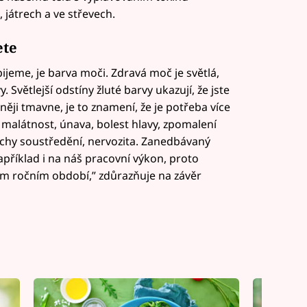
 játrech a ve střevech.
ete
pijeme, je barva moči. Zdravá moč je světlá,
 Světlejší odstíny žluté barvy ukazují, že jste
ěji tmavne, je to znamení, že je potřeba více
 malátnost, únava, bolest hlavy, zpomalení
uchy soustředění, nervozita. Zanedbávaný
apříklad i na náš pracovní výkon, proto
m ročním období,” zdůrazňuje na závěr