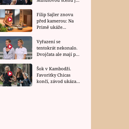
bez dubla
Filip Sajler znovu
před kamerou: Na
Primě ukáže
poctivou kuchyni i
rychlé recepty
Vyřazení se
tentokrát nekonalo.
Dvojčata ale mají po
uzavření třetí etapy
závodu nůž na krku
Šok v Kambodži.
Favoritky Chicas
končí, závod ukázal
svou nejtvrdší tvář