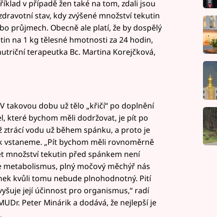
íklad v případě žen také na tom, zdali jsou
 zdravotní stav, kdy zvýšené množství tekutin
bo průjmech. Obecně ale platí, že by dospělý
tin na 1 kg tělesné hmotnosti za 24 hodin,
 nutriční terapeutka Bc. Martina Korejčková,
. V takovou dobu už tělo „křičí“ po doplnění
el, které bychom měli dodržovat, je pít po
ž ztrácí vodu už během spánku, a proto je
jak vstaneme. „Pít bychom měli rovnoměrně
nět množství tekutin před spánkem není
e metabolismus, plný močový měchýř nás
ánek kvůli tomu nebude plnohodnotný. Pití
šuje její účinnost pro organismus,“ radí
UDr. Peter Minárik a dodává, že nejlepší je
.