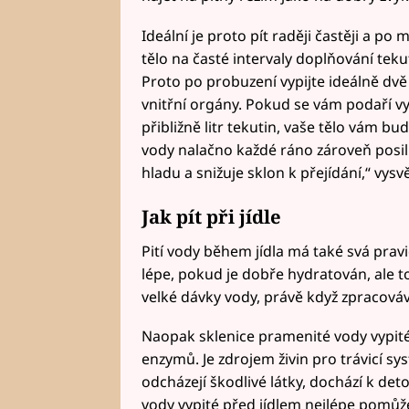
Ideální je proto pít raději častěji a po 
tělo na časté intervaly doplňování teku
Proto po probuzení vypijte ideálně dvě
vnitřní orgány. Pokud se vám podaří vy
přibližně litr tekutin, vaše tělo vám bu
vody nalačno každé ráno zároveň posil
hladu a snižuje sklon k přejídání,“ vysv
Jak pít při jídle
Pití vody během jídla má také svá prav
lépe, pokud je dobře hydratován, ale
velké dávky vody, právě když zpracováv
Naopak sklenice pramenité vody vypité
enzymů. Je zdrojem živin pro trávicí sys
odcházejí škodlivé látky, dochází k d
vody vypité před jídlem nejlépe pomůž