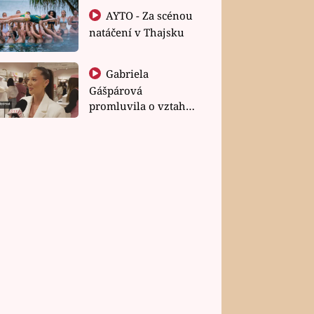
AYTO - Za scénou
natáčení v Thajsku
Gabriela
Gášpárová
promluvila o vztahu
a zakládání rodiny