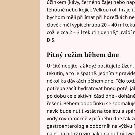
účinkem (kávy, černého čaje) nebo např
těhotné nebo kojící. Velkou roli hraje i
bychom měli přijímat při horečkách ne
člověk měl vypít zhruba 20 – 40 ml teku
což je cca 2 – 3 l tekutin denně,” uvádí
DiS.
Pitný režim během dne
Určitě nepijte, až když pociťujete žízeň
tekutin, a to je špatně. Jedním z pravid
několika dávkách během dne. Tělo toti
potřeba začít hydratovat hned poté, 
po dobu celé aktivní části dne - dohá
řešení. Během odpočinku se zpomaluj
navíc bude nutit vstát na toaletu a sp
vody rovnoměrně v průběhu dne tak zvy
gastroenterolog a odborník na výživu M
najet na pitný režim jako na dobrý zvyk