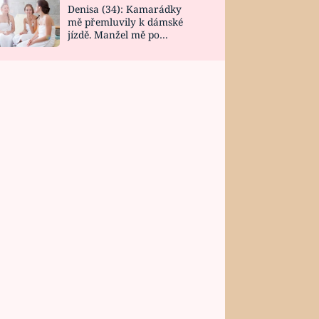
Denisa (34): Kamarádky
mě přemluvily k dámské
jízdě. Manžel mě po
návratu zaskočil