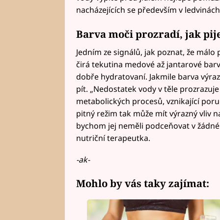
nacházejících se především v ledvinách,
Barva moči prozradí, jak pij
Jedním ze signálů, jak poznat, že málo 
čirá tekutina medové až jantarové barvy.
dobře hydratovaní. Jakmile barva výrazn
pít. „Nedostatek vody v těle prozrazuje
metabolických procesů, vznikající por
pitný režim tak může mít výrazný vliv n
bychom jej neměli podceňovat v žádné
nutriční terapeutka.
-ak-
Mohlo by vás taky zajímat: