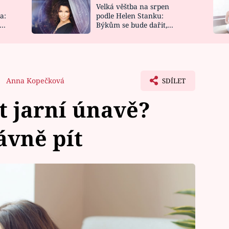
Velká věštba na srpen
NOVINKY
ZAHRADA
a:
podle Helen Stanku:
y
Býkům se bude dařit,
VIDEORECEPTY
DESIGN
Vodnáře čeká jízda
Anna Kopečková
SDÍLET
t jarní únavě?
ávně pít