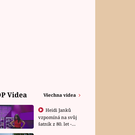
P Videa
Všechna videa
Heidi Janků
vzpomíná na svůj
šatník z 80. let -
Shopaholičky