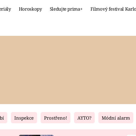
eriály
Horoskopy
Sledujte prima+
Filmový festival Karl
Celebrity
Recept
MÓDA A KRÁSA
HLAVNÍ JÍ
VZTAHY A SEX
SLADKÉ
PRIMA MAMINKA
ZDRAVÉ
bí
Inspekce
Prostřeno!
AYTO?
Módní alarm
Fresh
Living
RECEPTY
BYDLENÍ