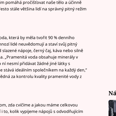
ežim pomáhá pročišťovat naše tělo a účinně
esto stále většina lidí na správný pitný režim
voda, která by měla tvořit 90 % denního
mnozí lidé neuvědomují a staví svůj pitný
 slazené nápoje, černý čaj, káva nebo silně
ba. „Pramenitá voda obsahuje minerály v
ní nesmí přidávat žádné jiné látky s
se stává ideálním společníkem na každý den,”
vědná za kontrolu kvality pramenité vody z
Ná
 tom, zda cvičíme a jakou máme celkovou
ní i to, kolik vypijeme nápojů s odvodňujícím