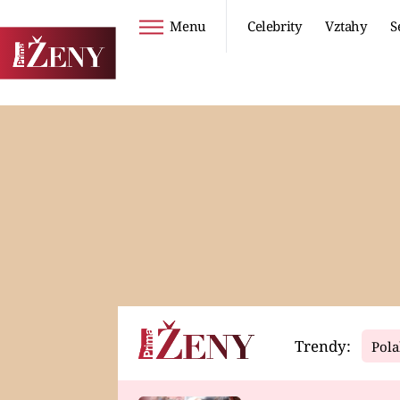
Menu
Celebrity
Vztahy
S
Seriály
Životní styl
ZOO
DIETY A HUBNUTÍ
PROSTŘENO!
CESTOVÁNÍ A
DOVOLENÁ
DUCH
ZDRAVÍ
Trendy:
Pola
Horoskopy
Video
ASTROČLÁNKY
SERIÁLY