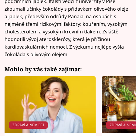
podzimních jablek. Italští vědci z univerzity v Pise
zkoumali účinky čokolády s přídavkem olivového oleje
a jablek, především odrůdy Panaia, na osobách s
nejméně třemi rizikovými faktory: kouřením, vysokým
cholesterolem a vysokým krevním tlakem. Zvláště
hodnotili vývoj aterosklerózy, která je příčinou
kardiovaskulárních nemocí. Z výzkumu nejlépe vyšla
čokoláda s olivovým olejem.
Mohlo by vás také zajímat:
ZDRAVÍ A NEMOCI
ZDRAVÍ A NEM