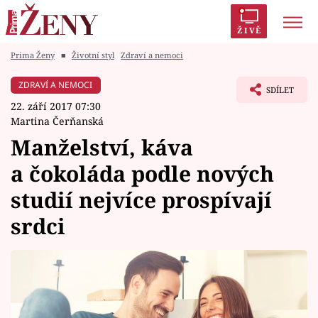
ŽIVĚ
Prima Ženy
■
Životní styl
Zdraví a nemoci
Trendy:
Polabí
Inspekce
Prostřeno!
AYTO?
ZDRAVÍ A NEMOCI
SDÍLET
Módní alarm
Zrádci
Proměny
22. září 2017 07:30
Martina Čerňanská
Manželství, káva
a čokoláda podle nových
Témata
studií nejvíce prospívají
Celebrity
srdci
Vztahy
Seriály