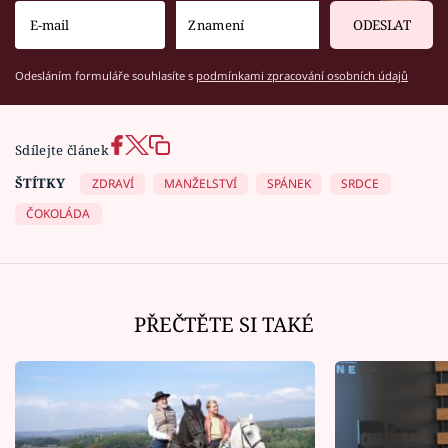
ODESLAT
Odesláním formuláře souhlasíte s
podmínkami zpracování osobních údajů
Sdílejte článek
ŠTÍTKY
ZDRAVÍ
MANŽELSTVÍ
SPÁNEK
SRDCE
ČOKOLÁDA
PŘEČTĚTE SI TAKÉ