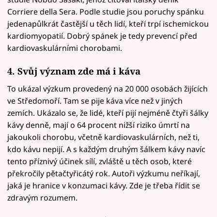
Corriere della Sera. Podle studie jsou poruchy spánku
jedenapůlkrát častější u těch lidí, kteří trpí ischemickou
kardiomyopatií. Dobrý spánek je tedy prevencí před
kardiovaskulárními chorobami.
4. Svůj význam zde má i káva
To ukázal výzkum provedený na 20 000 osobách žijících
ve Středomoří. Tam se pije káva více než v jiných
zemích. Ukázalo se, že lidé, kteří pijí nejméně čtyři šálky
kávy denně, mají o 64 procent nižší riziko úmrtí na
jakoukoli chorobu, včetně kardiovaskulárních, než ti,
kdo kávu nepijí. A s každým druhým šálkem kávy navíc
tento příznivý účinek sílí, zvláště u těch osob, které
překročily pětačtyřicátý rok. Autoři výzkumu neříkají,
jaká je hranice v konzumaci kávy. Zde je třeba řídit se
zdravým rozumem.