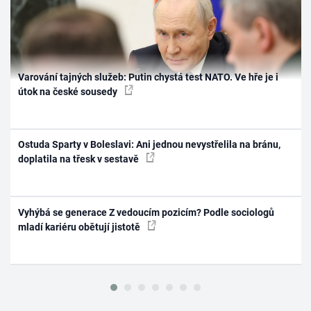
Varování tajných služeb: Putin chystá test NATO. Ve hře je i
útok na české sousedy
Ostuda Sparty v Boleslavi: Ani jednou nevystřelila na bránu,
doplatila na třesk v sestavě
Vyhýbá se generace Z vedoucím pozicím? Podle sociologů
mladí kariéru obětují jistotě