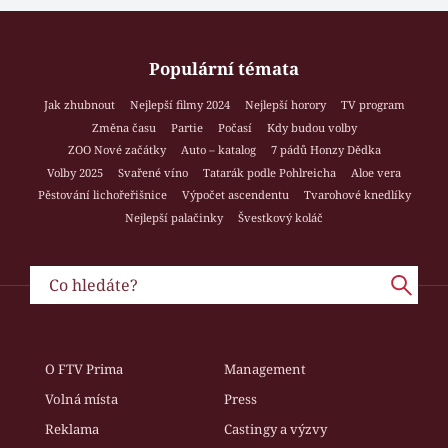
Populární témata
Jak zhubnout
Nejlepší filmy 2024
Nejlepší horory
TV program
Změna času
Partie
Počasí
Kdy budou volby
ZOO Nové začátky
Auto – katalog
7 pádů Honzy Dědka
Volby 2025
Svařené víno
Tatarák podle Pohlreicha
Aloe vera
Pěstování lichořeřišnice
Výpočet ascendentu
Tvarohové knedlíky
Nejlepší palačinky
Švestkový koláč
O FTV Prima
Management
Volná místa
Press
Reklama
Castingy a výzvy