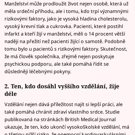
Manželství může prodloužit život nejen osobě, která už
měla srdeční příhodu, ale i tomu, kdo trpí významnými
rizikovými faktory, jako je vysoká hladina cholesterolu,
vysoký krevní tlak a cukrovka. Pacienti, které postihl
infarkt a kteří žijí v manželství, měli o 14 procent větší
naději na přežití než pacienti žijící o samotě. Podobně
tomu bylo u pacientů s rizikovými faktory. Skutečnost,
že má člověk společníka, zřejmě nejen poskytuje
psychickou podporu, ale také pomáhá řídit se
důsledněji léčebnými pokyny.
2. Ten, kdo dosáhl vyššího vzdělání, žije
déle
Vzdělání nejen dává příležitost najít si lepší práci, ale
také pomáhá chránit zdraví vlastního srdce. Studie
publikovaná na stránkách British Medical Journal
ukazuje, že ten, kdo ukončí vysokoškolské vzdělání, má
o třetinu nižší riziko, že onemocní kardiovaskulárními