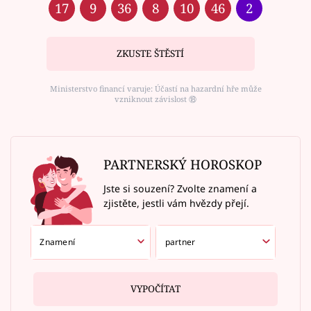
17
9
36
8
10
46
2
ZKUSTE ŠTĚSTÍ
Ministerstvo financí varuje: Účastí na hazardní hře může
vzniknout závislost ⑱
PARTNERSKÝ HOROSKOP
Jste si souzení? Zvolte znamení a
zjistěte, jestli vám hvězdy přejí.
VYPOČÍTAT