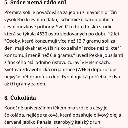
5. Srdce nemá rádo sůl
Přemíra soli je považována za jednu z hlavních příčin
vysokého krevního tlaku, ischemické kardiopatie a
cévní mozkové příhody. Svědčí o tom finská studie,
která se týkala 4630 osob sledovaných po dobu 12 let.
"Osoby, které konzumují více než 13,7 gramu soli za
den, mají dvakrát vyšší riziko selhání srdce než ti, kteří
konzumují méně než 6,8 gramu," uvedl Pekka Jousilahti
z finského Národního ústavu zdraví v Helsinkách.
Světová zdravotnická organizace (WHO) doporučuje
nejvýše pět gramů za den. Fyziologická potřeba je dva
až tři gramy za den.
6. Čokoláda
Konečně univerzálním lékem pro srdce a cévy je
čokoláda, nejlépe taková, která obsahuje olivový olej a
červené jablko Panaia, starobylý italský druh