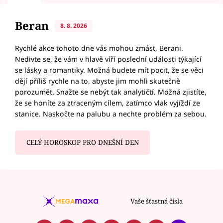
Beran
8. 8. 2026
Rychlé akce tohoto dne vás mohou zmást, Berani.
Nedivte se, že vám v hlavě víří poslední události týkající
se lásky a romantiky. Možná budete mít pocit, že se věci
dějí příliš rychle na to, abyste jim mohli skutečně
porozumět. Snažte se nebýt tak analytičtí. Možná zjistíte,
že se honíte za ztraceným cílem, zatímco vlak vyjíždí ze
stanice. Naskočte na palubu a nechte problém za sebou.
CELÝ HOROSKOP PRO DNEŠNÍ DEN
Vaše šťastná čísla