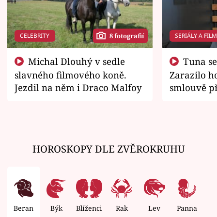
CELEBRITY
SERIÁLY A FIL
8 fotografií
Michal Dlouhý v sedle
Tuna se chtěl vrátit domů.
slavného filmového koně.
Zarazilo ho
Jezdil na něm i Draco Malfoy
smlouvě př
zemřít
HOROSKOPY DLE ZVĚROKRUHU
Beran
Býk
Blíženci
Rak
Lev
Panna
V