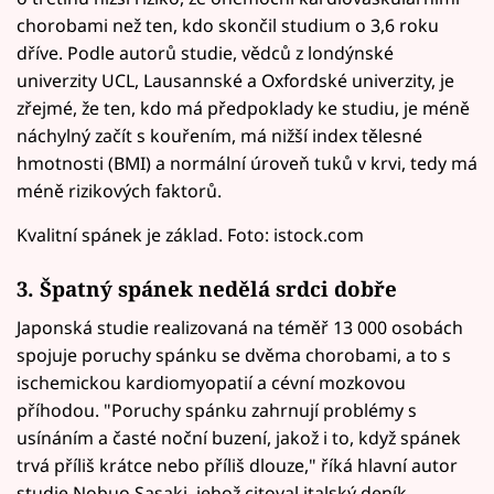
chorobami než ten, kdo skončil studium o 3,6 roku
dříve. Podle autorů studie, vědců z londýnské
univerzity UCL, Lausannské a Oxfordské univerzity, je
zřejmé, že ten, kdo má předpoklady ke studiu, je méně
náchylný začít s kouřením, má nižší index tělesné
hmotnosti (BMI) a normální úroveň tuků v krvi, tedy má
méně rizikových faktorů.
Kvalitní spánek je základ. Foto: istock.com
3. Špatný spánek nedělá srdci dobře
Japonská studie realizovaná na téměř 13 000 osobách
spojuje poruchy spánku se dvěma chorobami, a to s
ischemickou kardiomyopatií a cévní mozkovou
příhodou. "Poruchy spánku zahrnují problémy s
usínáním a časté noční buzení, jakož i to, když spánek
trvá příliš krátce nebo příliš dlouze," říká hlavní autor
studie Nobuo Sasaki, jehož citoval italský deník