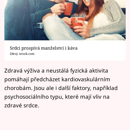
Horoskopy
Sledujte prima+
Filmový festival Karlovy Vary
Pořady
Srdci prospívá manželství i káva
Zdroj: istock.com
Mámy sobě
Zdravá výživa a neustálá fyzická aktivita
Přihlášení
pomáhají předcházet kardiovaskulárním
chorobám. Jsou ale i další faktory, například
psychosociálního typu, které mají vliv na
Sledujte nás
zdravé srdce.