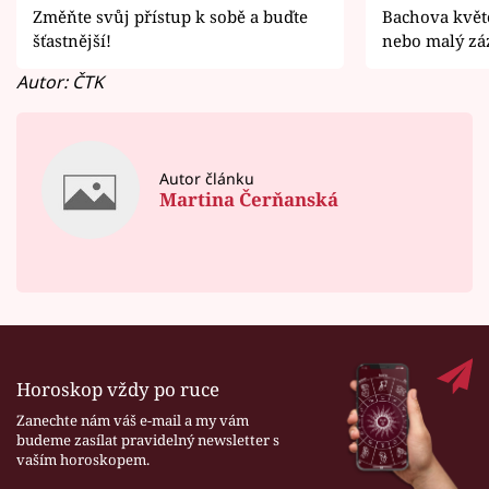
Změňte svůj přístup k sobě a buďte
Bachova květo
šťastnější!
nebo malý zá
Autor: ČTK
Autor článku
Martina Čerňanská
Horoskop vždy po ruce
Zanechte nám váš e-mail a my vám
budeme zasílat pravidelný newsletter s
vaším horoskopem.