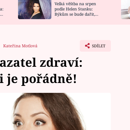
Velká věštba na srpen
NOVINKY
ZAHRADA
a:
podle Helen Stanku:
y
Býkům se bude dařit,
VIDEORECEPTY
DESIGN
Vodnáře čeká jízda
Kateřina Motlová
SDÍLET
azatel zdraví:
i je pořádně!