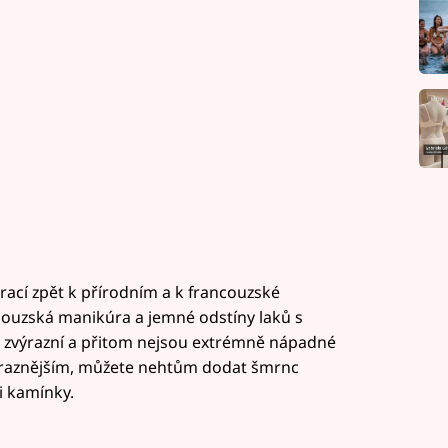
rací zpět k přírodním a k francouzské
couzská manikúra a jemné odstíny laků s
zvýrazní a přitom nejsou extrémně nápadné
ýraznějším, můžete nehtům dodat šmrnc
i kamínky.