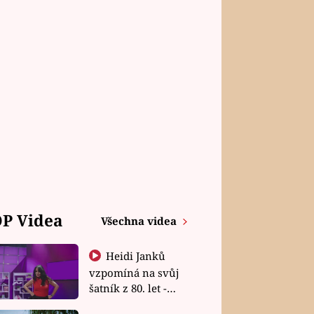
P Videa
Všechna videa
Heidi Janků
vzpomíná na svůj
šatník z 80. let -
Shopaholičky