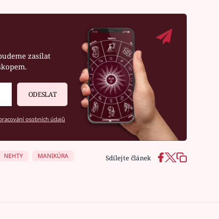
budeme zasílat
oskopem.
ODESLAT
racování osobních údajů
NEHTY
MANIKÚRA
Sdílejte článek