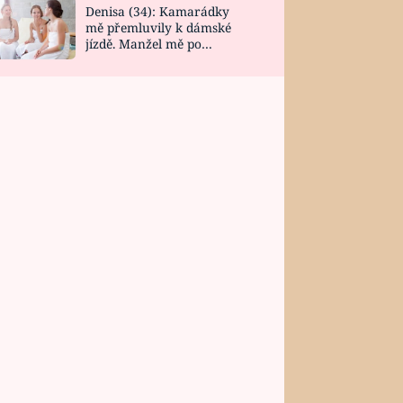
Denisa (34): Kamarádky
mě přemluvily k dámské
jízdě. Manžel mě po
návratu zaskočil