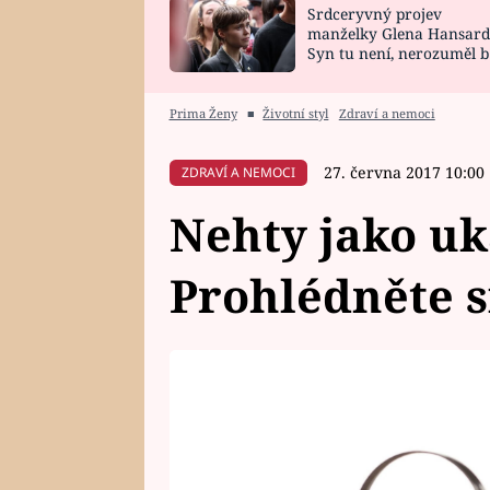
Srdceryvný projev
SNÁŘ
CELEBRITY
manželky Glena Hansard
Syn tu není, nerozuměl b
HOROSKOP NA
VAŘENÍ
tomu, vysvětlila
ROK 2023
Prima Ženy
■
Životní styl
Zdraví a nemoci
27. června 2017 10:00
ZDRAVÍ A NEMOCI
Nehty jako uk
Prohlédněte s