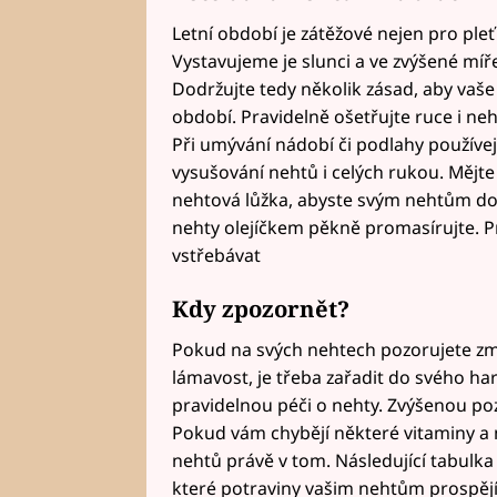
Letní období je zátěžové nejen pro pleť 
Vystavujeme je slunci a ve zvýšené míř
Dodržujte tedy několik zásad, aby vaše
období. Pravidelně ošetřujte ruce i n
Při umývání nádobí či podlahy používe
vysušování nehtů i celých rukou. Mějte
nehtová lůžka, abyste svým nehtům dop
nehty olejíčkem pěkně promasírujte. P
vstřebávat
Kdy zpozornět?
Pokud na svých nehtech pozorujete 
lámavost, je třeba zařadit do svého 
pravidelnou péči o nehty. Zvýšenou po
Pokud vám chybějí některé vitaminy a 
nehtů právě v tom. Následující tabulka
které potraviny vašim nehtům prospějí