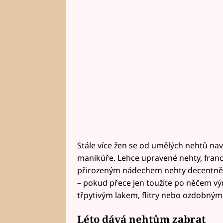
Stále více žen se od umělých nehtů nav
manikúře. Lehce upravené nehty, fran
přirozeným nádechem nehty decentně 
– pokud přece jen toužíte po něčem v
třpytivým lakem, flitry nebo ozdobným
Léto dává nehtům zabrat