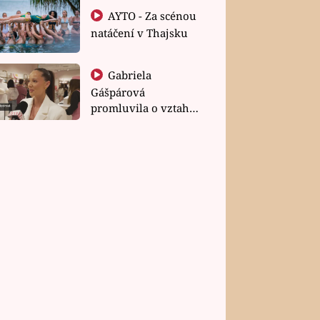
AYTO - Za scénou
natáčení v Thajsku
Gabriela
Gášpárová
promluvila o vztahu
a zakládání rodiny