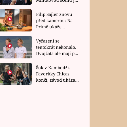
bez dubla
Filip Sajler znovu
před kamerou: Na
Primě ukáže
poctivou kuchyni i
rychlé recepty
Vyřazení se
tentokrát nekonalo.
Dvojčata ale mají po
uzavření třetí etapy
závodu nůž na krku
Šok v Kambodži.
Favoritky Chicas
končí, závod ukázal
svou nejtvrdší tvář