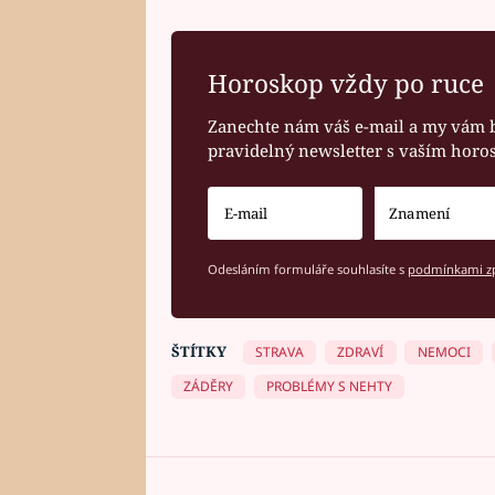
Horoskop vždy po ruce
Zanechte nám váš e-mail a my vám 
pravidelný newsletter s vaším hor
Odesláním formuláře souhlasíte s
podmínkami zp
ŠTÍTKY
STRAVA
ZDRAVÍ
NEMOCI
ZÁDĚRY
PROBLÉMY S NEHTY