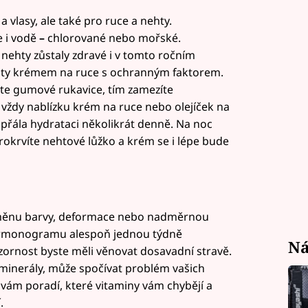
a vlasy, ale také pro ruce a nehty.
e i vodě
–
chlorované nebo mořské.
 nehty zůstaly zdravé i v tomto ročním
ehty krémem na ruce s ochranným faktorem.
jte gumové rukavice, tím zamezíte
 vždy nablízku krém na ruce nebo olejíček na
řála hydrataci několikrát denně. Na noc
rokrvíte nehtové lůžko a krém se i lépe bude
změnu barvy, deformace nebo nadměrnou
harmonogramu alespoň jednou týdně
Ná
zornost byste měli věnovat dosavadní stravě.
minerály, může spočívat problém vašich
 vám poradí, které vitaminy vám chybějí a
.