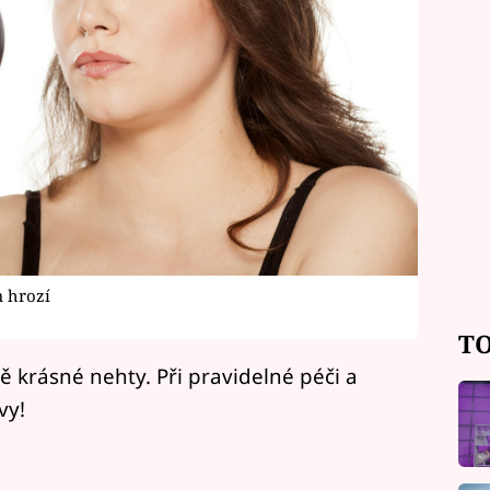
m hrozí
TO
ě krásné nehty. Při pravidelné péči a
vy!