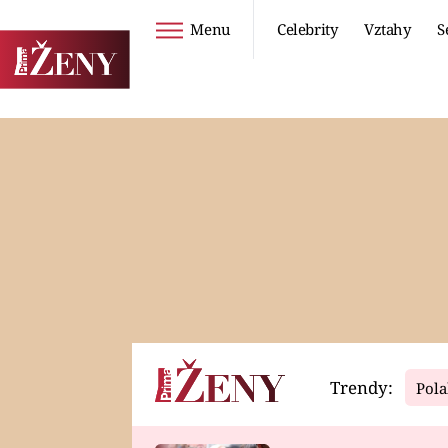
Menu
Celebrity
Vztahy
S
Seriály
Životní styl
ZOO
DIETY A HUBNUTÍ
PROSTŘENO!
CESTOVÁNÍ A
DOVOLENÁ
DUCH
ZDRAVÍ
Trendy:
Pola
Horoskopy
Video
ASTROČLÁNKY
SERIÁLY