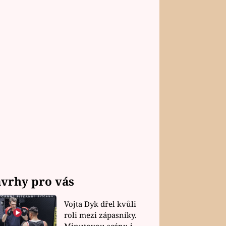
vrhy pro vás
Vojta Dyk dřel kvůli
roli mezi zápasníky.
Minutovou scénu jel