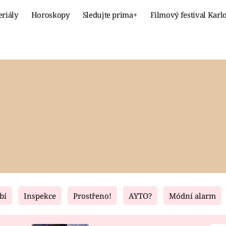
eriály
Horoskopy
Sledujte prima+
Filmový festival Karl
Celebrity
Recept
MÓDA A KRÁSA
HLAVNÍ JÍ
VZTAHY A SEX
SLADKÉ
PRIMA MAMINKA
ZDRAVÉ
bí
Inspekce
Prostřeno!
AYTO?
Módní alarm
Fresh
Living
RECEPTY
BYDLENÍ