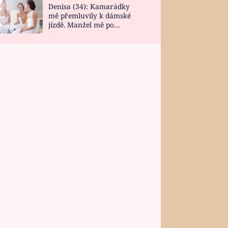
Denisa (34): Kamarádky
mě přemluvily k dámské
jízdě. Manžel mě po
návratu zaskočil