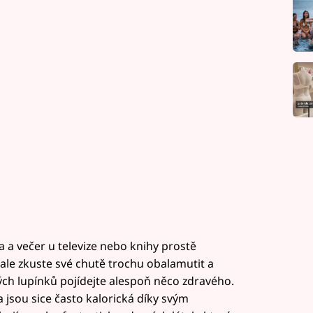
a a večer u televize nebo knihy prostě
 ale zkuste své chutě trochu obalamutit a
h lupínků pojídejte alespoň něco zdravého.
sou sice často kalorická díky svým