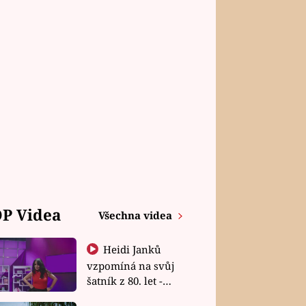
P Videa
Všechna videa
Heidi Janků
vzpomíná na svůj
šatník z 80. let -
Shopaholičky