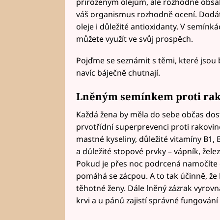
přirozeným olejům, ale rozhodně obsah
váš organismus rozhodně ocení. Dodáte 
oleje i důležité antioxidanty. V semínká
můžete využít ve svůj prospěch.
Pojďme se seznámit s těmi, které jsou
navíc báječně chutnají.
Lněným semínkem proti rak
Každá žena by měla do sebe občas dosta
prvotřídní superprevenci proti rakovi
mastné kyseliny, důležité vitamíny B1, 
a důležité stopové prvky – vápník, želez
Pokud je přes noc podrcená namočíte do
pomáhá se zácpou. A to tak účinně, že
těhotné ženy. Dále lněný zázrak vyrovná
krvi a u pánů zajistí správné fungování