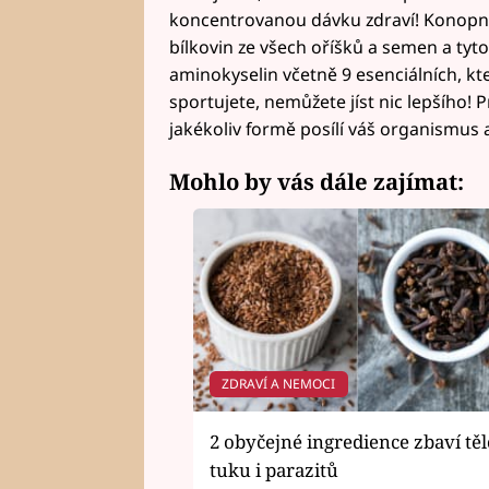
koncentrovanou dávku zdraví! Konopná
bílkovin ze všech oříšků a semen a tyto
aminokyselin včetně 9 esenciálních, kt
sportujete, nemůžete jíst nic lepšího
jakékoliv formě posílí váš organismus a
Mohlo by vás dále zajímat:
ZDRAVÍ A NEMOCI
2 obyčejné ingredience zbaví těl
tuku i parazitů