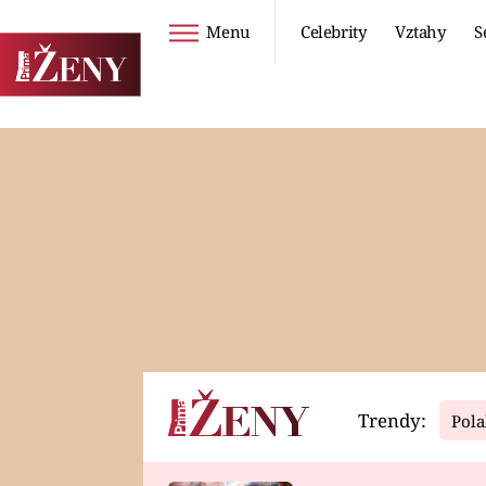
Menu
Celebrity
Vztahy
S
Seriály
Životní styl
ZOO
DIETY A HUBNUTÍ
PROSTŘENO!
CESTOVÁNÍ A
DOVOLENÁ
DUCH
ZDRAVÍ
Trendy:
Pola
Horoskopy
Video
ASTROČLÁNKY
SERIÁLY