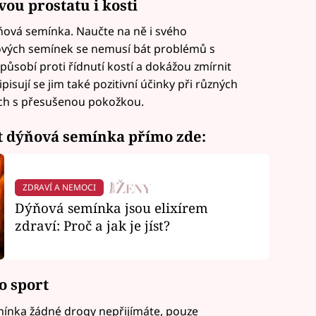
ou prostatu i kosti
ýňová semínka. Naučte na ně i svého
ových semínek se nemusí bát problémů s
působí proti řídnutí kostí a dokážou zmírnit
sují se jim také pozitivní účinky při různých
ížích s přesušenou pokožkou.
st dýňová semínka přímo zde:
ZDRAVÍ A NEMOCI
Dýňová semínka jsou elixírem
zdraví: Proč a jak je jíst?
o sport
ínka žádné drogy nepřijímáte, pouze