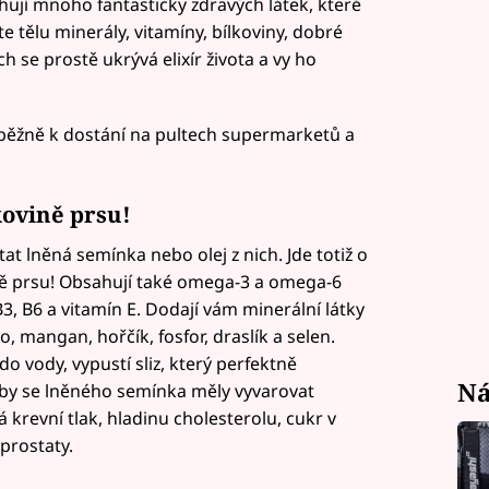
ují mnoho fantasticky zdravých látek, které
tělu minerály, vitamíny, bílkoviny, dobré
ch se prostě ukrývá elixír života a vy ho
 běžně k dostání na pultech supermarketů a
ovině prsu!
t lněná semínka nebo olej z nich. Jde totiž o
ně prsu! Obsahují také omega-3 a omega-6
B3, B6 a vitamín E. Dodají vám minerální látky
o, mangan, hořčík, fosfor, draslík a selen.
 vody, vypustí sliz, který perfektně
Ná
 by se lněného semínka měly vyvarovat
 krevní tlak, hladinu cholesterolu, cukr v
 prostaty.