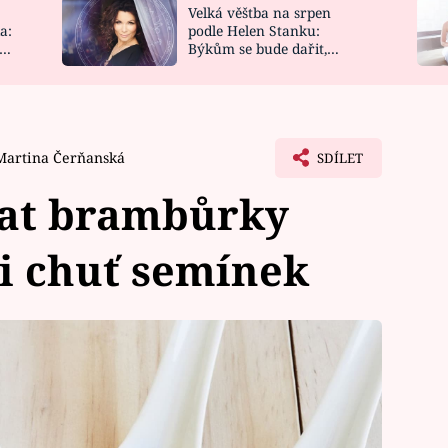
Velká věštba na srpen
NOVINKY
ZAHRADA
a:
podle Helen Stanku:
y
Býkům se bude dařit,
VIDEORECEPTY
DESIGN
Vodnáře čeká jízda
Martina Čerňanská
SDÍLET
bat brambůrky
 i chuť semínek