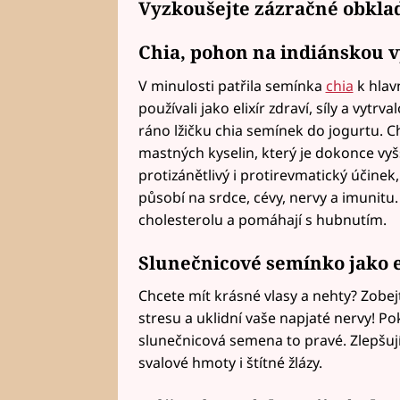
Vyzkoušejte zázračné obkla
Chia
, pohon na indiánskou v
V minulosti patřila semínka
chia
k hlav
používali jako elixír zdraví, síly a vyt
ráno lžičku chia semínek do jogurtu. 
mastných kyselin, který je dokonce vyšší
protizánětlivý i protirevmatický účinek,
působí na srdce, cévy, nervy a imunitu
cholesterolu a pomáhají s hubnutím.
Slunečnicové semínko jako e
Chcete mít krásné vlasy a nehty? Zobej
stresu a uklidní vaše napjaté nervy! P
slunečnicová semena to pravé. Zlepšuj
svalové hmoty i štítné žlázy.