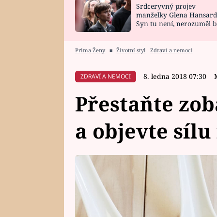
Srdceryvný projev
SNÁŘ
CELEBRITY
manželky Glena Hansard
Syn tu není, nerozuměl b
HOROSKOP NA
VAŘENÍ
tomu, vysvětlila
ROK 2023
Prima Ženy
■
Životní styl
Zdraví a nemoci
8. ledna 2018 07:30
ZDRAVÍ A NEMOCI
Přestaňte zo
a objevte sílu