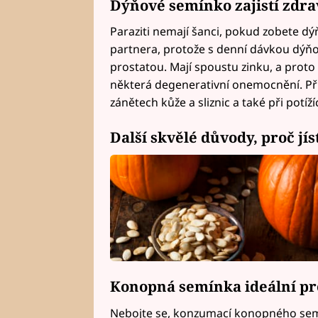
Dýňové semínko zajistí zdrav
Paraziti nemají šanci, pokud zobete d
partnera, protože s denní dávkou dýň
prostatou. Mají spoustu zinku, a proto 
některá degenerativní onemocnění. Připi
zánětech kůže a sliznic a také při pot
Další skvělé důvody, proč jí
Konopná semínka ideální pr
Nebojte se, konzumací konopného sem