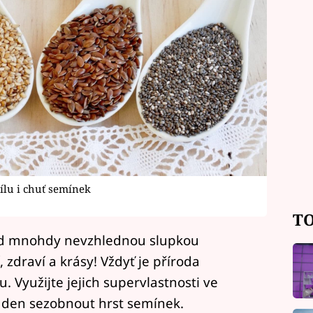
ílu i chuť semínek
TO
od mnohdy nevzhlednou slupkou
 zdraví a krásy! Vždyť je příroda
ku. Využijte jejich supervlastnosti ve
 den sezobnout hrst semínek.