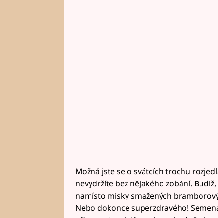
Možná jste se o svátcích trochu rozjedl
nevydržíte bez nějakého zobání. Budiž,
namísto misky smažených bramborovýc
Nebo dokonce superzdravého! Semena j