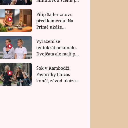
bez dubla
Filip Sajler znovu
před kamerou: Na
Primě ukáže
poctivou kuchyni i
rychlé recepty
Vyřazení se
tentokrát nekonalo.
Dvojčata ale mají po
uzavření třetí etapy
závodu nůž na krku
Šok v Kambodži.
Favoritky Chicas
končí, závod ukázal
svou nejtvrdší tvář