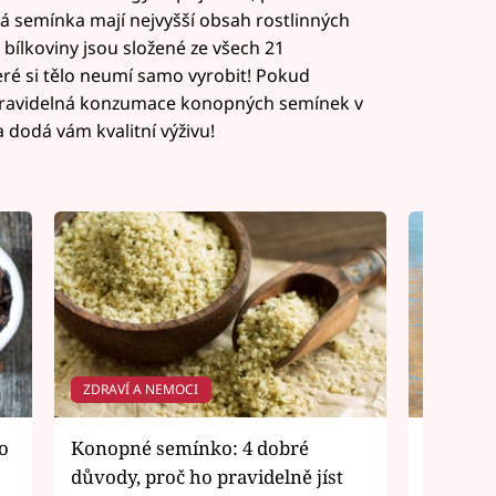
 semínka mají nejvyšší obsah rostlinných
 bílkoviny jsou složené ze všech 21
eré si tělo neumí samo vyrobit! Pokud
! Pravidelná konzumace konopných semínek v
 dodá vám kvalitní výživu!
ZDRAVÍ A NEMOCI
ZAHRAD
o
Konopné semínko: 4 dobré
Musíte 
důvody, proč ho pravidelně jíst
neobsah