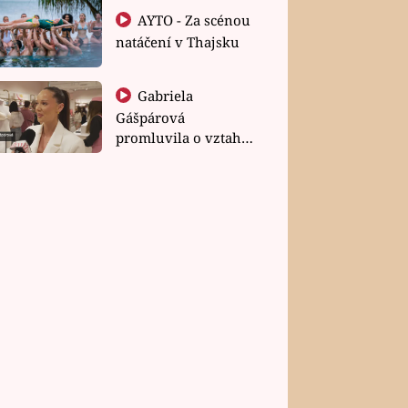
AYTO - Za scénou
natáčení v Thajsku
Gabriela
Gášpárová
promluvila o vztahu
a zakládání rodiny