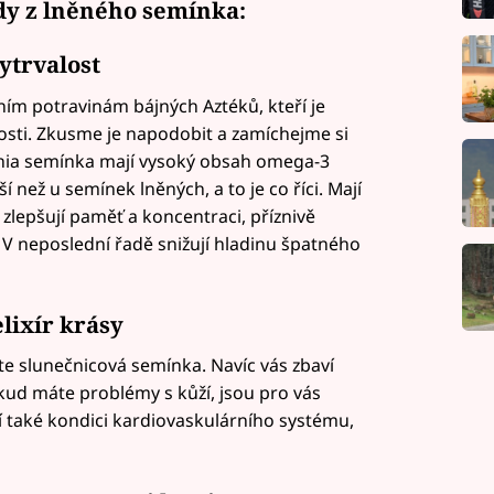
dy z lněného semínka:
ytrvalost
ním potravinám bájných Aztéků, kteří je
rvalosti. Zkusme je napodobit a zamíchejme si
Chia semínka mají vysoký obsah omega-3
 než u semínek lněných, a to je co říci. Mají
 zlepšují paměť a koncentraci, příznivě
. V neposlední řadě snižují hladinu špatného
lixír krásy
te slunečnicová semínka. Navíc vás zbaví
okud máte problémy s kůží, jsou pro vás
í také kondici kardiovaskulárního systému,