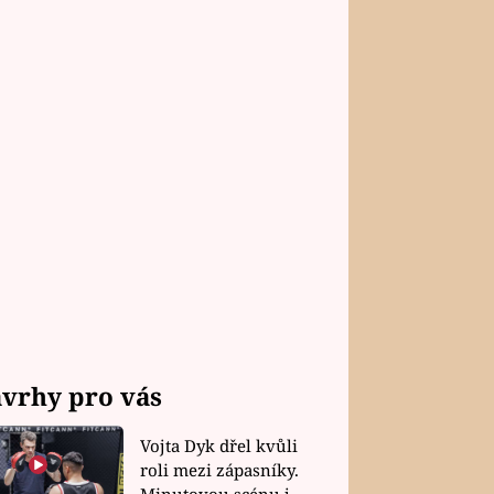
vrhy pro vás
Vojta Dyk dřel kvůli
roli mezi zápasníky.
Minutovou scénu jel