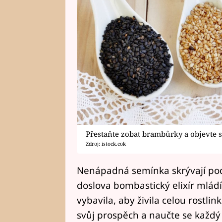
Přestaňte zobat brambůrky a objevte s
Zdroj: istock.cok
Nenápadná semínka skrývají p
doslova bombastický elixír mládí,
vybavila, aby živila celou rostlin
svůj prospěch a naučte se každý