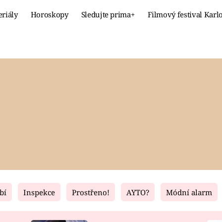
eriály
Horoskopy
Sledujte prima+
Filmový festival Karl
Celebrity
Recept
MÓDA A KRÁSA
HLAVNÍ JÍ
VZTAHY A SEX
SLADKÉ
PRIMA MAMINKA
ZDRAVÉ
bí
Inspekce
Prostřeno!
AYTO?
Módní alarm
Fresh
Living
RECEPTY
BYDLENÍ