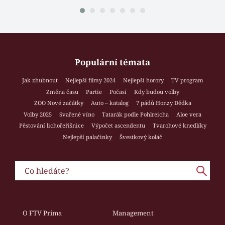
Populární témata
Jak zhubnout
Nejlepší filmy 2024
Nejlepší horory
TV program
Změna času
Partie
Počasí
Kdy budou volby
ZOO Nové začátky
Auto – katalog
7 pádů Honzy Dědka
Volby 2025
Svařené víno
Tatarák podle Pohlreicha
Aloe vera
Pěstování lichořeřišnice
Výpočet ascendentu
Tvarohové knedlíky
Nejlepší palačinky
Švestkový koláč
O FTV Prima
Management