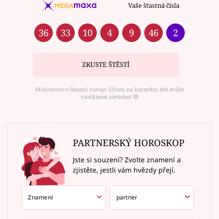
Vaše šťastná čísla
36
33
10
4
9
46
2
ZKUSTE ŠTĚSTÍ
Ministerstvo financí varuje: Účastí na hazardní hře může
vzniknout závislost ⑱
PARTNERSKÝ HOROSKOP
Jste si souzení? Zvolte znamení a
zjistěte, jestli vám hvězdy přejí.