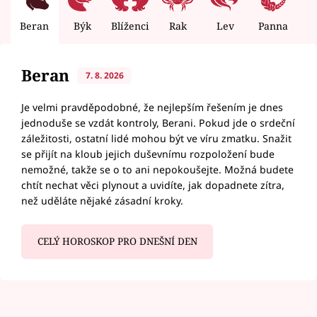
Beran
Býk
Blíženci
Rak
Lev
Panna
V
Beran
7. 8. 2026
Je velmi pravděpodobné, že nejlepším řešením je dnes
jednoduše se vzdát kontroly, Berani. Pokud jde o srdeční
záležitosti, ostatní lidé mohou být ve víru zmatku. Snažit
se přijít na kloub jejich duševnímu rozpoložení bude
nemožné, takže se o to ani nepokoušejte. Možná budete
chtít nechat věci plynout a uvidíte, jak dopadnete zítra,
než uděláte nějaké zásadní kroky.
CELÝ HOROSKOP PRO DNEŠNÍ DEN