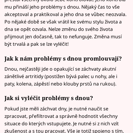
mu přináší jeho problémy s dnou. Nějaký čas to vše
akceptoval a praktikoval a jeho dna se vůbec neozvala.
Po nějaké době se však vrátil ke svému stylu života a
dna se opět ozvala. Nelze změnu do svého života
přijmout jen dočasně, tak to nefunguje. Změna musí
být trvalá a pak se lze vyléčit!
Jak k nám problémy s dnou promlouvají?
Dnou, nejčastěji jde o opakující se záchvaty akutní
zánětlivé artritidy (postižen bývá palec u nohy, ale i
paty, kolena, zápěstí nebo klouby prstů na rukou).
Jak si vyléčit problémy s dnou?
Pokud jste měli záchvat dny, je nutné naučit se
zpracovat, přefiltrovat a správně hodnotit všechny
situace do kterých vstupujete. Je nutné si z nich vzít
zkušenost a s tou pracovat. Vše je totiž spojeno s tím,