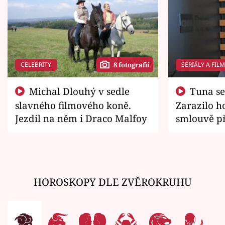
CELEBRITY
SERIÁLY A FIL
8 fotografií
Michal Dlouhý v sedle
Tuna se chtěl vrátit domů.
slavného filmového koně.
Zarazilo ho
Jezdil na něm i Draco Malfoy
smlouvě př
zemřít
HOROSKOPY DLE ZVĚROKRUHU