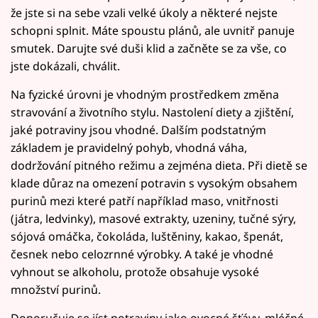
že jste si na sebe vzali velké úkoly a některé nejste
schopni splnit. Máte spoustu plánů, ale uvnitř panuje
smutek. Darujte své duši klid a začněte se za vše, co
jste dokázali, chválit.
Na fyzické úrovni je vhodným prostředkem změna
stravování a životního stylu. Nastolení diety a zjištění,
jaké potraviny jsou vhodné. Dalším podstatným
základem je pravidelný pohyb, vhodná váha,
dodržování pitného režimu a zejména dieta. Při dietě se
klade důraz na omezení potravin s vysokým obsahem
purinů mezi které patří například maso, vnitřnosti
(játra, ledvinky), masové extrakty, uzeniny, tučné sýry,
sójová omáčka, čokoláda, luštěniny, kakao, špenát,
česnek nebo celozrnné výrobky. A také je vhodné
vyhnout se alkoholu, protože obsahuje vysoké
množství purinů.
Doporučuje se jíst potraviny jako ovocné šťávy, mléčné