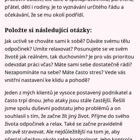
přátel, dětí i rodiny. Je to vyznávání určitého řádu a
očekávání, že se mu okolí podřídí.
Položte si následující otázky:
Jak uctivě se chováte sami k sobě? Dáváte svému tělu
odpočinek? Umíte relaxovat? Posunujete se ve svém
životě jak reálném, tak duchovním? Je pro vás prioritou
odevzdat práci včas? Máte sami sebe dostatečně rádi?
Nezapomínáte na sebe? Máte často stres? Vede vás
vnitřní nastavení ke klidu a pohodě?
Jeden z mých klientů je vysoce postavený podnikatel a
často trpí dnou. Jeho ataky jsou stále častější. Řešili
jsme spolu duševní podstatu jeho problémů a on
souhlasil s tím, že začne žít jiný život. Přijme do svého
života odpočinek a relax. Také se začne pravidelně
zdravě stravovat. Ale nejdůležitější na tom je, aby
přestal všechny okolo sebe kontrolovat. Jeho kontrola