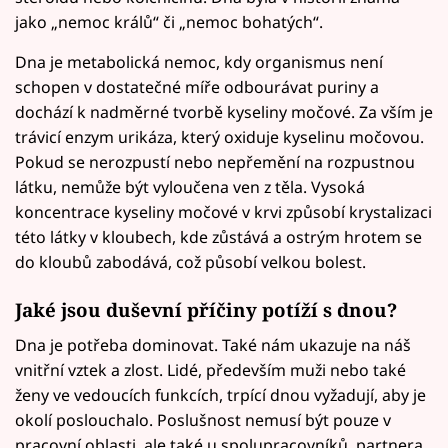
jako „nemoc králů“ či „nemoc bohatých“.
Dna je metabolická nemoc, kdy organismus není
schopen v dostatečné míře odbourávat puriny a
dochází k nadměrné tvorbě kyseliny močové. Za vším je
trávicí enzym urikáza, který oxiduje kyselinu močovou.
Pokud se nerozpustí nebo nepřemění na rozpustnou
látku, nemůže být vyloučena ven z těla. Vysoká
koncentrace kyseliny močové v krvi způsobí krystalizaci
této látky v kloubech, kde zůstává a ostrým hrotem se
do kloubů zabodává, což působí velkou bolest.
Jaké jsou duševní příčiny potíží s dnou?
Dna je potřeba dominovat. Také nám ukazuje na náš
vnitřní vztek a zlost. Lidé, především muži nebo také
ženy ve vedoucích funkcích, trpící dnou vyžadují, aby je
okolí poslouchalo. Poslušnost nemusí být pouze v
pracovní oblasti, ale také u spolupracovníků, partnera,