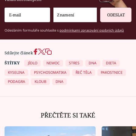
ODESLAT
Odesláním formuláře souhlasíte s
podmínkami zpracování osobních údajů
Sdílejte článek
ŠTÍTKY
JÍDLO
NEMOC
STRES
DNA
DIETA
KYSELINA
PSYCHOSOMATIKA
ŘEČ TĚLA
PAKOSTNICE
PODAGRA
KLOUB
DNA
PŘEČTĚTE SI TAKÉ