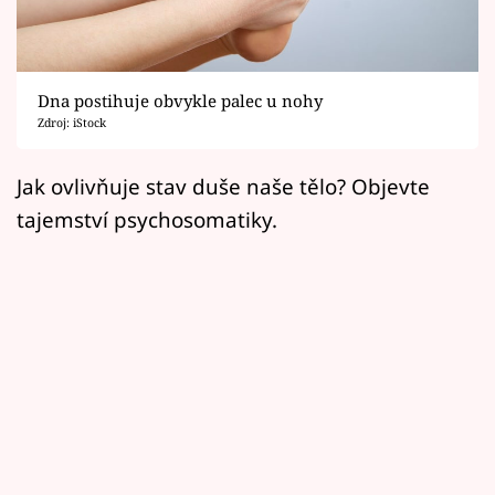
Horoskopy
Sledujte prima+
Dna postihuje obvykle palec u nohy
Filmový festival Karlovy Vary
Zdroj: iStock
Pořady
Jak ovlivňuje stav duše naše tělo? Objevte
tajemství psychosomatiky.
Mámy sobě
Přihlášení
Sledujte nás