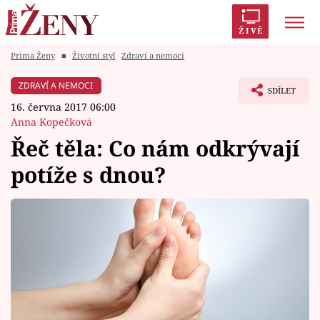
ŽIVĚ
Prima Ženy
■
Životní styl
Zdraví a nemoci
Trendy:
Polabí
Inspekce
Prostřeno!
AYTO?
ZDRAVÍ A NEMOCI
SDÍLET
Módní alarm
Zrádci
Proměny
16. června 2017 06:00
Anna Kopečková
Řeč těla: Co nám odkrývají
potíže s dnou?
Témata
Celebrity
Vztahy
Seriály