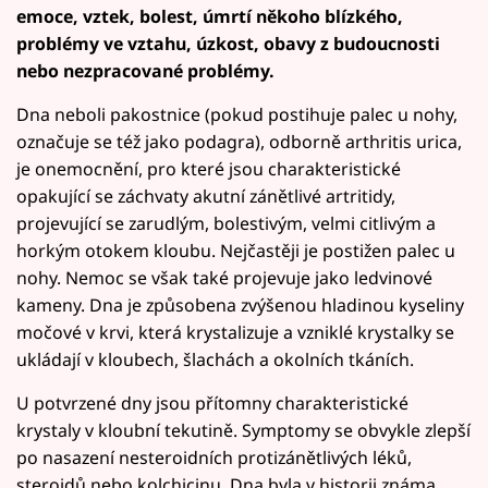
emoce, vztek, bolest, úmrtí někoho blízkého,
problémy ve vztahu, úzkost, obavy z budoucnosti
nebo nezpracované problémy.
Dna neboli pakostnice (pokud postihuje palec u nohy,
označuje se též jako podagra), odborně arthritis urica,
je onemocnění, pro které jsou charakteristické
opakující se záchvaty akutní zánětlivé artritidy,
projevující se zarudlým, bolestivým, velmi citlivým a
horkým otokem kloubu. Nejčastěji je postižen palec u
nohy. Nemoc se však také projevuje jako ledvinové
kameny. Dna je způsobena zvýšenou hladinou kyseliny
močové v krvi, která krystalizuje a vzniklé krystalky se
ukládají v kloubech, šlachách a okolních tkáních.
U potvrzené dny jsou přítomny charakteristické
krystaly v kloubní tekutině. Symptomy se obvykle zlepší
po nasazení nesteroidních protizánětlivých léků,
steroidů nebo kolchicinu. Dna byla v historii známa