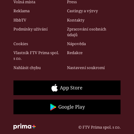
Volná místa
Press
Reklama
Castingy a výzvy
HbbTV
Kontakty
Podmínky užívání
Zpracování osobních
údajů
Cookies
Nápověda
Vlastník FTV Prima spol.
Redakce
s r.o.
Nahlásit chybu
Nastavení soukromí
App Store
Google Play
© FTV Prima spol. s r.o.