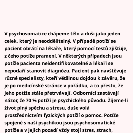
V psychosomatice chápeme tělo a duši jako jeden
celek, který je neoddělitelný. V případě potíží se
pacient obrátí na lékaře, který pomocí testů zjišťuje,
z čeho potíže pramení. V některých případech jsou
potíže pacienta neidentifikovatelné a lékaři se
nepodaří stanovit diagnózu. Pacient pak navštěvuje
různé specialisty, kteří většinou dojdou k závěru, že
je po medicínské stránce v pořádku, a to přesto, že
jeho potíže stále přetrvávají. Odborníci zastávají
názor, že 70 % potíží je psychického původu. Žijeme-li
život plný spěchu a stresu, duše volá
prostřednictvím fyzických potíží o pomoc. Potíže
spojené s naší psychikou jsou psychosomatické
potíže a v jejich pozadí vždy stojí stres, strach,