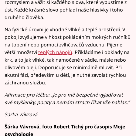
rozmyslem a vážit si každého slova, které vypustíme z
úst. Každé krásné slovo pohladí naše hlasivky i toho
druhého člověka.
Na fyzické úrovni je vhodné vlhké a teplé prostředí. V
pokoji zvyšujeme vlhkost pokládáním mokrých ručníků
na topení nebo pomocí zvlhčovačů vzduchu. Pijeme
větší množství
teplých nápojů
. Přikládáme i obklady na
krk, a to jak vlhké, tak namočené v sádle, másle nebo
olivovém oleji. Doporučuje se minimálně mluvit. Při
akutní fázi, především u dětí, je nutné zavolat rychlou
záchranou službu.
Afirmace pro léčbu: „Je pro mě bezpečné vyjadřovat
své myšlenky, pocity a nemám strach říkat vše nahlas.“
Šárka Vávrová
Šárka Vávrová, foto Robert Tichý pro časopis Moje
psychologie