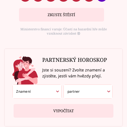
ZKUSTE ŠTĚSTÍ
Ministerstvo financí varuje: Účastí na hazardní hře může
vzniknout závislost ⑱
PARTNERSKÝ HOROSKOP
Jste si souzení? Zvolte znamení a
zjistěte, jestli vám hvězdy přejí.
VYPOČÍTAT