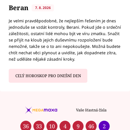
Beran
7. 8. 2026
Je velmi pravděpodobné, že nejlepším řešením je dnes
jednoduše se vzdát kontroly, Berani. Pokud jde o srdeční
záležitosti, ostatní lidé mohou být ve víru zmatku. Snažit
se přijít na kloub jejich duševnímu rozpoložení bude
nemožné, takže se o to ani nepokoušejte. Možná budete
chtít nechat věci plynout a uvidíte, jak dopadnete zítra,
než uděláte nějaké zásadní kroky.
CELÝ HOROSKOP PRO DNEŠNÍ DEN
Vaše šťastná čísla
36
33
10
4
9
46
2