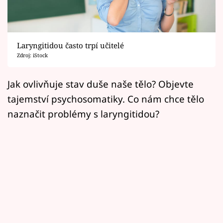
Horoskopy
Sledujte prima+
Laryngitidou často trpí učitelé
Filmový festival Karlovy Vary
Zdroj: iStock
Pořady
Jak ovlivňuje stav duše naše tělo? Objevte
tajemství psychosomatiky. Co nám chce tělo
Mámy sobě
naznačit problémy s laryngitidou?
Přihlášení
Sledujte nás