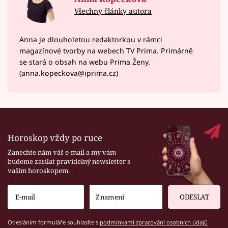
Všechny články autora
Anna je dlouholetou redaktorkou v rámci
magazínové tvorby na webech TV Prima. Primárně
se stará o obsah na webu Prima Ženy.
(anna.kopeckova@iprima.cz)
Horoskop vždy po ruce
Zanechte nám váš e-mail a my vám
budeme zasílat pravidelný newsletter s
vaším horoskopem.
ODESLAT
Odesláním formuláře souhlasíte s
podmínkami zpracování osobních údajů