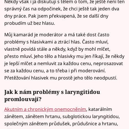
Někdy však i já diskutuji s tělem o tom, že ještě není ten
správný čas na odpočinek, že chci ještě tak jeden dva
dny práce. Pak jsem překvapená, že se další dny
probudím už bez hlasu.
Můj kamarád je moderátor a má také dost často
problémy s hlasivkami a ztrácí hlas. Často mluví,
vlastně povídá stále a někdy, když by mohl mlčet,
přesto mluví. Jeho tělo a hlasivky mu jen říkají, že někdy
je lepší mlčet a nemluvit za každou cenu, neprosazovat
se za každou cenu, a to třeba i při moderování.
Přetěžování hlasivek mu prostě jeho tělo neodpustí.
Jak k nám problémy s laryngitidou
promlouvají?
Akutním a chronickým onemocněním
, katarálním
zánětem, zánětem hrtanu, subglotickou laryngitidou,
společným zánětem průdušek, průdušnice a hrtanu,