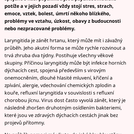
potíže a v jejich pozadí vždy stojí stres, strach,
emoce, vztek, bolest, úmrtí někoho blízkého,
problémy ve vztahu, úzkost, obavy z budoucnosti
nebo nezpracované problémy.
Laryngitida je zánět hrtanu, který může mít i závažný
průběh. Jeho akutní forma se může rychle rozvinout a
trvá zhruba dva týdny. Postihuje všechny věkové
skupiny. Příčinou laryngitidy může být infekce horních
dýchacích cest, spojená především s virovým
onemocněním, dlouhé hlasité mluvení, křičení a
zpívání, alergie, vdechování chemických zplodin a
kouře, refluxní laryngitida v souvislosti s refluxní
chorobou jícnu. Virus dost často vyvolá zánět, který je
následně zhoršen druhotným osídlením bakteriemi,
které jsou ve zdravých dýchacích cestách jinak bez
projevů přítomny.