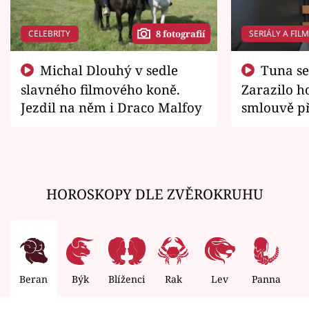
CELEBRITY
SERIÁLY A FIL
8 fotografií
Michal Dlouhý v sedle
Tuna se chtěl vrátit domů.
slavného filmového koně.
Zarazilo ho
Jezdil na něm i Draco Malfoy
smlouvě př
zemřít
HOROSKOPY DLE ZVĚROKRUHU
Beran
Býk
Blíženci
Rak
Lev
Panna
V