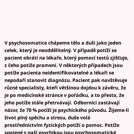
V psychosomatice chápeme tělo a duši jako jeden
celek, který je neoddělitelný. V případě potíží se
pacient obrátí na lékaře, který pomocí testů zjišťuje,
z čeho potíže pramení. V některých případech jsou
potíže pacienta neidentifikovatelné a lékaři se
nepodaří stanovit diagnózu. Pacient pak navštěvuje
různé specialisty, kteří většinou dojdou k závěru, že
je po medicínské stránce v pořádku, a to přesto, že
jeho potíže stále přetrvávají. Odborníci zastávají
názor, že 70 % potíží je psychického původu. Žijeme-li
život plný spěchu a stresu, duše volá
prostřednictvím fyzických potíží o pomoc. Potíže
spojené s naší psychikou jsou psychosomatické