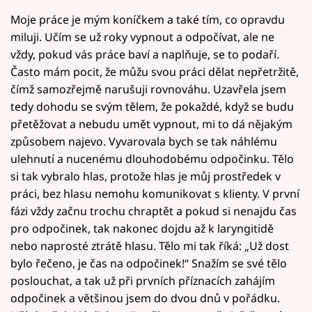
Moje práce je mým koníčkem a také tím, co opravdu
miluji. Učím se už roky vypnout a odpočívat, ale ne
vždy, pokud vás práce baví a naplňuje, se to podaří.
Často mám pocit, že můžu svou práci dělat nepřetržitě,
čímž samozřejmě narušuji rovnováhu. Uzavřela jsem
tedy dohodu se svým tělem, že pokaždé, když se budu
přetěžovat a nebudu umět vypnout, mi to dá nějakým
způsobem najevo. Vyvarovala bych se tak náhlému
ulehnutí a nucenému dlouhodobému odpočinku. Tělo
si tak vybralo hlas, protože hlas je můj prostředek v
práci, bez hlasu nemohu komunikovat s klienty. V první
fázi vždy začnu trochu chraptět a pokud si nenajdu čas
pro odpočinek, tak nakonec dojdu až k laryngitidě
nebo naprosté ztrátě hlasu. Tělo mi tak říká: „Už dost
bylo řečeno, je čas na odpočinek!“ Snažím se své tělo
poslouchat, a tak už při prvních příznacích zahájím
odpočinek a většinou jsem do dvou dnů v pořádku.