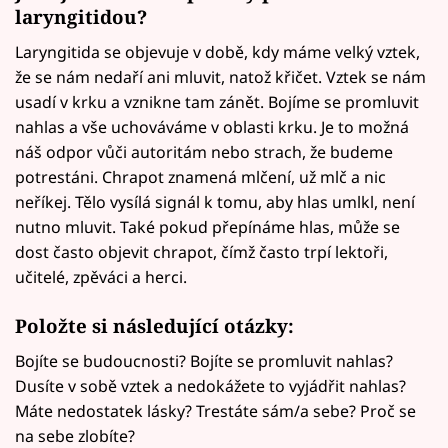
laryngitidou?
Laryngitida se objevuje v době, kdy máme velký vztek,
že se nám nedaří ani mluvit, natož křičet. Vztek se nám
usadí v krku a vznikne tam zánět. Bojíme se promluvit
nahlas a vše uchováváme v oblasti krku. Je to možná
náš odpor vůči autoritám nebo strach, že budeme
potrestáni. Chrapot znamená mlčení, už mlč a nic
neříkej. Tělo vysílá signál k tomu, aby hlas umlkl, není
nutno mluvit. Také pokud přepínáme hlas, může se
dost často objevit chrapot, čímž často trpí lektoři,
učitelé, zpěváci a herci.
Položte si následující otázky:
Bojíte se budoucnosti? Bojíte se promluvit nahlas?
Dusíte v sobě vztek a nedokážete to vyjádřit nahlas?
Máte nedostatek lásky? Trestáte sám/a sebe? Proč se
na sebe zlobíte?