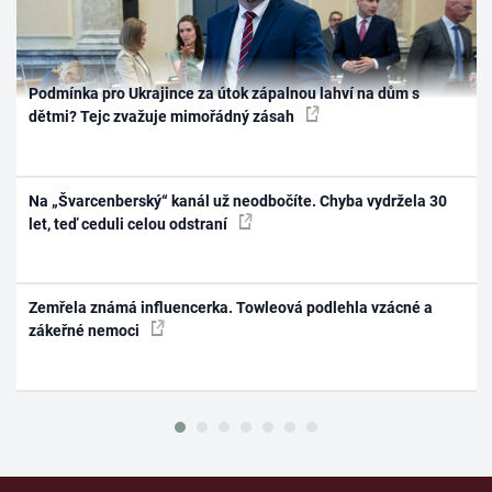
Podmínka pro Ukrajince za útok zápalnou lahví na dům s
dětmi? Tejc zvažuje mimořádný zásah
Na „Švarcenberský“ kanál už neodbočíte. Chyba vydržela 30
let, teď ceduli celou odstraní
Zemřela známá influencerka. Towleová podlehla vzácné a
zákeřné nemoci