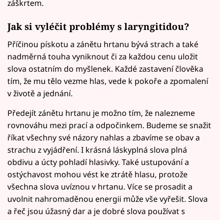
záškrtem.
Jak si vyléčit problémy s laryngitidou?
Příčinou pískotu a zánětu hrtanu bývá strach a také
nadměrná touha vyniknout či za každou cenu uložit
slova ostatním do myšlenek. Každé zastavení člověka
tím, že mu tělo vezme hlas, vede k pokoře a zpomalení
v životě a jednání.
Předejít zánětu hrtanu je možno tím, že nalezneme
rovnováhu mezi prací a odpočinkem. Budeme se snažit
říkat všechny své názory nahlas a zbavíme se obav a
strachu z vyjádření. I krásná láskyplná slova plná
obdivu a úcty pohladí hlasivky. Také ustupování a
ostýchavost mohou vést ke ztrátě hlasu, protože
všechna slova uvíznou v hrtanu. Více se prosadit a
uvolnit nahromaděnou energii může vše vyřešit. Slova
a řeč jsou úžasný dar a je dobré slova používat s