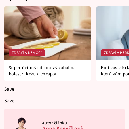
ZDRAVÍ A NEMOCI
ZDRAVÍ A NEM
Super účinný citronový zábal na
Bolí vás v krk
bolest v krku a chrapot
která vám p
Save
Save
Autor článku
Anna Kopečková