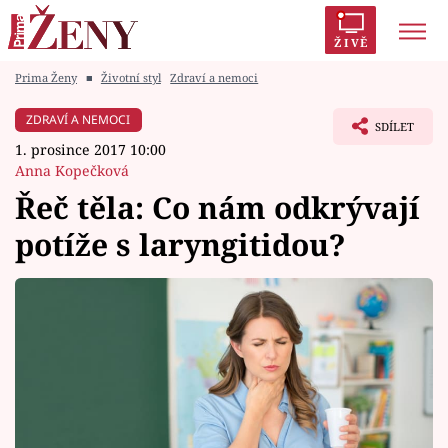
ŽIVĚ
Prima Ženy
■
Životní styl
Zdraví a nemoci
Trendy:
Polabí
Inspekce
Prostřeno!
AYTO?
ZDRAVÍ A NEMOCI
SDÍLET
Módní alarm
Zrádci
Proměny
1. prosince 2017 10:00
Anna Kopečková
Řeč těla: Co nám odkrývají
potíže s laryngitidou?
Témata
Celebrity
Vztahy
Seriály