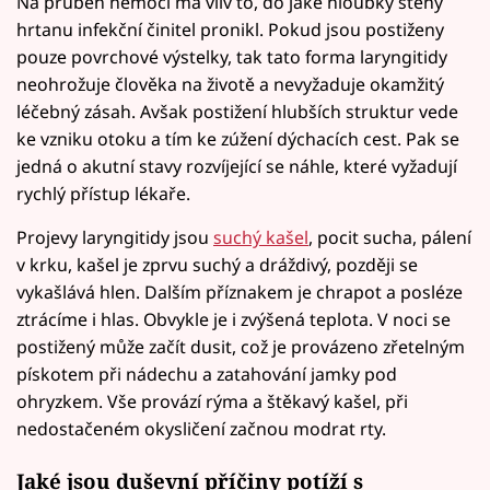
Na průběh nemoci má vliv to, do jaké hloubky stěny
hrtanu infekční činitel pronikl. Pokud jsou postiženy
pouze povrchové výstelky, tak tato forma laryngitidy
neohrožuje člověka na životě a nevyžaduje okamžitý
léčebný zásah. Avšak postižení hlubších struktur vede
ke vzniku otoku a tím ke zúžení dýchacích cest. Pak se
jedná o akutní stavy rozvíjející se náhle, které vyžadují
rychlý přístup lékaře.
Projevy laryngitidy jsou
suchý kašel
, pocit sucha, pálení
v krku, kašel je zprvu suchý a dráždivý, později se
vykašlává hlen. Dalším příznakem je chrapot a posléze
ztrácíme i hlas. Obvykle je i zvýšená teplota. V noci se
postižený může začít dusit, což je provázeno zřetelným
pískotem při nádechu a zatahování jamky pod
ohryzkem. Vše provází rýma a štěkavý kašel, při
nedostačeném okysličení začnou modrat rty.
Jaké jsou duševní příčiny potíží s