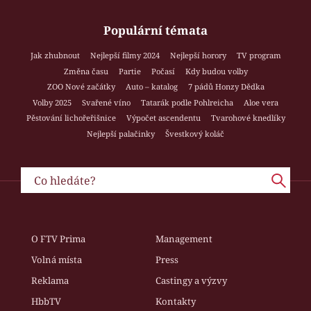
Populární témata
Jak zhubnout
Nejlepší filmy 2024
Nejlepší horory
TV program
Změna času
Partie
Počasí
Kdy budou volby
ZOO Nové začátky
Auto – katalog
7 pádů Honzy Dědka
Volby 2025
Svařené víno
Tatarák podle Pohlreicha
Aloe vera
Pěstování lichořeřišnice
Výpočet ascendentu
Tvarohové knedlíky
Nejlepší palačinky
Švestkový koláč
O FTV Prima
Management
Volná místa
Press
Reklama
Castingy a výzvy
HbbTV
Kontakty