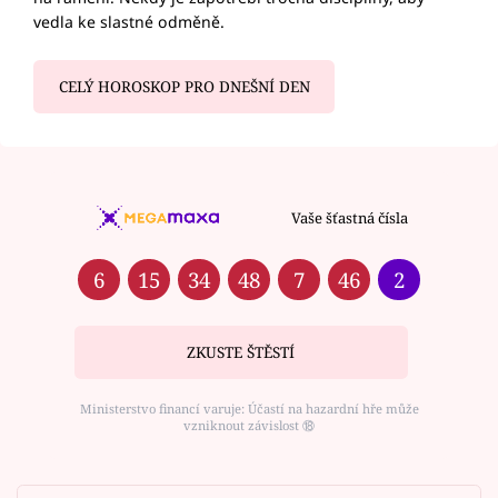
vedla ke slastné odměně.
CELÝ HOROSKOP PRO DNEŠNÍ DEN
Vaše šťastná čísla
6
15
34
48
7
46
2
ZKUSTE ŠTĚSTÍ
Ministerstvo financí varuje: Účastí na hazardní hře může
vzniknout závislost ⑱