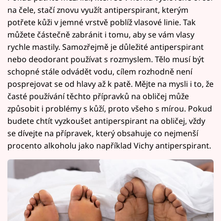
na čele, stačí znovu využít antiperspirant, kterým
potřete kůži v jemné vrstvě poblíž vlasové linie. Tak
můžete částečně zabránit i tomu, aby se vám vlasy
rychle mastily. Samozřejmě je důležité antiperspirant
nebo deodorant používat s rozmyslem. Tělo musí být
schopné stále odvádět vodu, cílem rozhodně není
posprejovat se od hlavy až k patě. Mějte na mysli i to, že
časté používání těchto přípravků na obličej může
způsobit i problémy s kůží, proto všeho s mírou. Pokud
budete chtít vyzkoušet antiperspirant na obličej, vždy
se dívejte na přípravek, který obsahuje co nejmenší
procento alkoholu jako například Vichy antiperspirant.