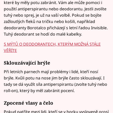
které by měly potu zabránit. Vám ale může pomoci i
použití antiperspirantu nebo deodorantu. Jestli zvolíte
tuhý nebo sprej, je už na vaší volbě. Pokud se bojíte
zažloutlých fleků na tričku nebo košili, například
deodoranty Borotalco přicházejí s letní řadou Invisible.
Tuhý deodorant se hodí do malé kabelky.
5 MÝTŮ O DEODORANTECH, KTERÝM MOŽNÁ STÁLE
VĚŘÍTE
Sklouzávající brýle
Při letních parnech mají problémy i lidé, kteří nosí
brýle. Kvůli potu na nose jim brýle často sklouzávají. I
tady se dá využít síla antiperspirantu (zvolte tuhý nebo
roll-on), který by měl zabránit pocení.
Zpocené vlasy a čelo
Pokud patříte mezi lidi, kteří se v horku vysloveně orosí