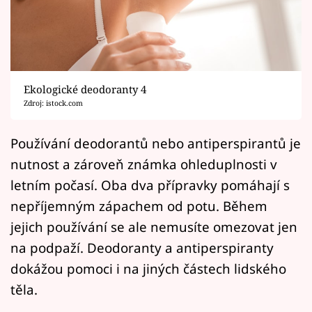
Horoskopy
Sledujte prima+
Filmový festival Karlovy Vary
Ekologické deodoranty 4
Pořady
Zdroj: istock.com
Mámy sobě
Používání deodorantů nebo antiperspirantů je
nutnost a zároveň známka ohleduplnosti v
Přihlášení
letním počasí. Oba dva přípravky pomáhají s
nepříjemným zápachem od potu. Během
jejich používání se ale nemusíte omezovat jen
Sledujte nás
na podpaží. Deodoranty a antiperspiranty
dokážou pomoci i na jiných částech lidského
těla.