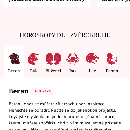
zemřít
HOROSKOPY DLE ZVĚROKRUHU
Beran
Býk
Blíženci
Rak
Lev
Panna
V
Beran
6. 8. 2026
Berani, dnes se můžete cítit trochu bez inspirace.
Nenechte se odradit. Pusťte se do jakéhokoli projektu, i
když jste myšlenkami jinde. V průběhu „špatné“ práce,
kterou můžete zpočátku chrlit, vám múza jemně přistane
na rameni. Někdy je zapotřebí trocha disciplíny, aby