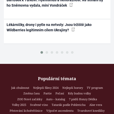
ho Sněmovna vydala, míní Vondráček
Lékárničky, drony i pytle na mrtvoly: Jsou tržiště jako
Wildberries legitimním cílem Ukrajiny?
Populární témata
Jak zhubnout
Nejlepší filmy 2024
Nejlepší horory
TV program
Změna času
Partie
Počasí
Kdy budou volby
ZOO Nové začátky
Auto – katalog
7 pádů Honzy Dědka
Volby 2025
Svařené víno
Tatarák podle Pohlreicha
Aloe vera
Pěstování lichořeřišnice
Výpočet ascendentu
Tvarohové knedlíky