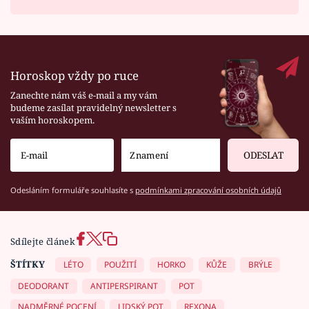
Horoskop vždy po ruce
Zanechte nám váš e-mail a my vám
budeme zasílat pravidelný newsletter s
vaším horoskopem.
ODESLAT
Odesláním formuláře souhlasíte s
podmínkami zpracování osobních údajů
Sdílejte článek
ŠTÍTKY
LÉTO
POUŽITÍ
HORKO
KŮŽE
BRÝLE
DEODORANT
ANTIPERSPIRANT
POT
NADMĚRNÉ POCENÍ
LIDSKÝ POT
REXONA