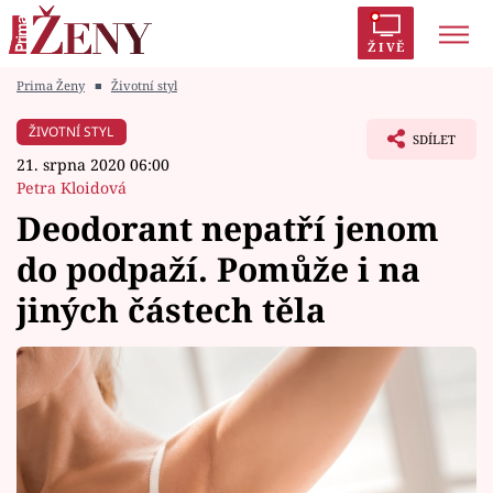
ŽIVĚ
Prima Ženy
■
Životní styl
Trendy:
Polabí
Inspekce
Prostřeno!
AYTO?
ŽIVOTNÍ STYL
SDÍLET
Módní alarm
Zrádci
Proměny
21. srpna 2020 06:00
Petra Kloidová
Deodorant nepatří jenom
do podpaží. Pomůže i na
Témata
jiných částech těla
Celebrity
Vztahy
Seriály