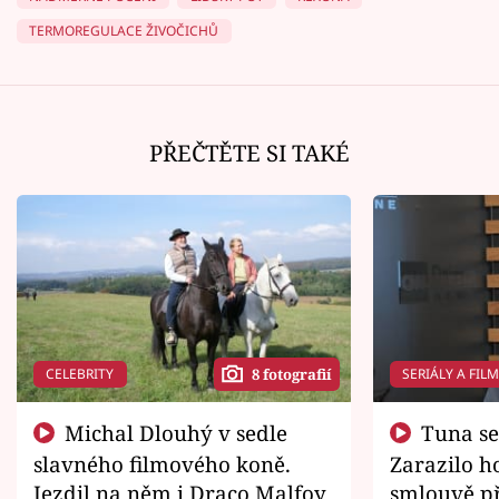
TERMOREGULACE ŽIVOČICHŮ
PŘEČTĚTE SI TAKÉ
CELEBRITY
SERIÁLY A FIL
8 fotografií
Michal Dlouhý v sedle
Tuna se chtěl vrátit domů.
slavného filmového koně.
Zarazilo ho
Jezdil na něm i Draco Malfoy
smlouvě př