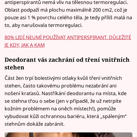
antiperspirantů nemá vliv na tělesnou termoregulaci.
Oblast podpaží má plochu maximálně 200 cm2, což je
pouze asi 1 % povrchu celého těla. Je tedy příliš malá na
to, aby narušovala termoregulaci.
80% LIDÍ NEUMÍ POUŽÍVAT ANTIPERSPIRANT. DŮLEŽITÉ
JE KDY, JAK A KAM
Deodorant vás zachrání od tření vnitřních
stehen
Část žen trpí bolestivými otlaky kvůli tření vnitřních
stehen, často takovému problému nezabrání ani
nošení kraťasů. Nastříkání deodorantu na místa, kde
se stehna třou o sebe (jen v případě, že už netrpíte
kožním problémem na oněch místech!), pomůže
vybudovat kůži ochrannou bariéru, která „spáleným“
stehnům dokáže zabránit.