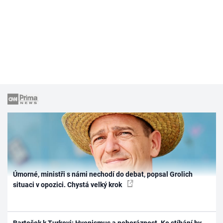
Úmorné, ministři s námi nechodí do debat, popsal Grolich
situaci v opozici. Chystá velký krok
Bartošek k Turkovi: Hyenismus a nehoráznost. Ke stíhání by