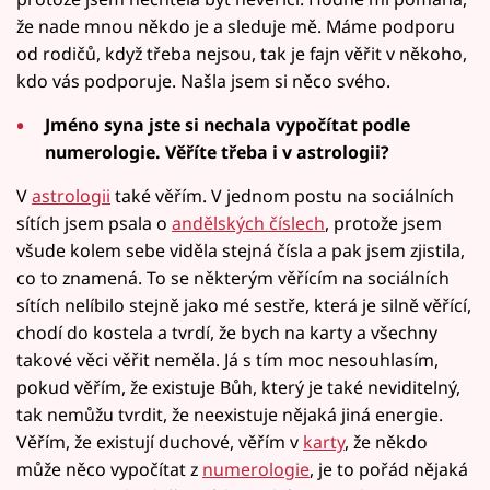
že nade mnou někdo je a sleduje mě. Máme podporu
od rodičů, když třeba nejsou, tak je fajn věřit v někoho,
kdo vás podporuje. Našla jsem si něco svého.
Jméno syna jste si nechala vypočítat podle
numerologie. Věříte třeba i v astrologii?
V
astrologii
také věřím. V jednom postu na sociálních
sítích jsem psala o
andělských číslech
, protože jsem
všude kolem sebe viděla stejná čísla a pak jsem zjistila,
co to znamená. To se některým věřícím na sociálních
sítích nelíbilo stejně jako mé sestře, která je silně věřící,
chodí do kostela a tvrdí, že bych na karty a všechny
takové věci věřit neměla. Já s tím moc nesouhlasím,
pokud věřím, že existuje Bůh, který je také neviditelný,
tak nemůžu tvrdit, že neexistuje nějaká jiná energie.
Věřím, že existují duchové, věřím v
karty
, že někdo
může něco vypočítat z
numerologie
, je to pořád nějaká