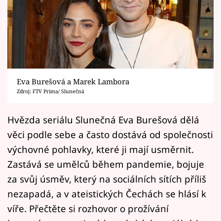
Horoskopy
Sledujte prima+
Filmový festival Karlovy Vary
Pořady
Eva Burešová a Marek Lambora
Zdroj: FTV Prima/ Slunečná
Mámy sobě
Hvězda seriálu Slunečná Eva Burešová dělá
Přihlášení
věci podle sebe a často dostává od společnosti
výchovné pohlavky, které ji mají usměrnit.
Zastává se umělců během pandemie, bojuje
Sledujte nás
za svůj úsměv, který na sociálních sítích příliš
nezapadá, a v ateistických Čechách se hlásí k
víře. Přečtěte si rozhovor o prožívání