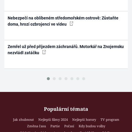
Nebezpečí na oblíbeném středomořském ostrově: Zůstaňte
doma, hrozí ozbrojenci ve videu
Zemřel už před příjezdem záchranářů. Motorkář na Znojemsku
nezvládl zatáčku
Populární témata
Jak zhubnout
Nejlepší filmy 2024
Nejlepší horory
TV program
Změna času
Partie
Počasí
Kdy budou volby