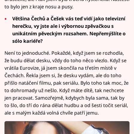
to bylo jen z kraje nosu a pusy.
Většina Čechů a Češek vás teď vidí jako televizní
herečku, vy jste ale i výbornou zpěvačkou s
unikátním pěveckým rozsahem. Nepřemýšlíte o
sólo kariéře?
Není to jednoduché. Pokaždé, když jsem se rozhodla,
že budu dělat desku, vždy do toho něco vlezlo. Když se
vrátila Eurovize, já jsem skončila na třetím místě v
Čechách. Řekla jsem si, že desku vydám, ale do toho
přišlo natáčení filmu, pak seriálu. Bylo toho tak moc, že
to dohromady už nešlo. Když máte dítě, tak nechcete
jen pracovat. Samozřejmě, kdybych byla sama, tak by
to šlo, do tří do rána dělat hudbu a od šesti točit seriál,
ale s malým každá volná chvíle patří jemu.