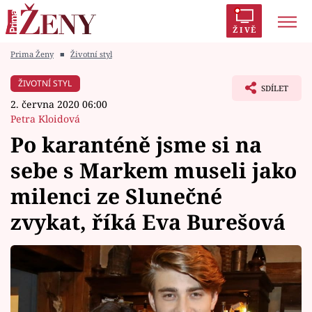
ŽIVĚ
Prima Ženy
■
Životní styl
Trendy:
Polabí
Inspekce
Prostřeno!
AYTO?
ŽIVOTNÍ STYL
SDÍLET
Módní alarm
Zrádci
Proměny
2. června 2020 06:00
Petra Kloidová
Po karanténě jsme si na
sebe s Markem museli jako
Témata
milenci ze Slunečné
Celebrity
zvykat, říká Eva Burešová
Vztahy
Seriály