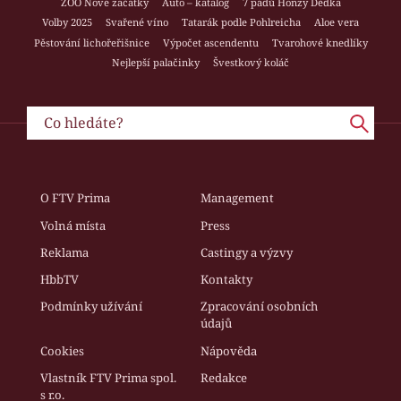
ZOO Nové začátky
Auto – katalog
7 pádů Honzy Dědka
Volby 2025
Svařené víno
Tatarák podle Pohlreicha
Aloe vera
Pěstování lichořeřišnice
Výpočet ascendentu
Tvarohové knedlíky
Nejlepší palačinky
Švestkový koláč
O FTV Prima
Management
Volná místa
Press
Reklama
Castingy a výzvy
HbbTV
Kontakty
Podmínky užívání
Zpracování osobních
údajů
Cookies
Nápověda
Vlastník FTV Prima spol.
Redakce
s r.o.