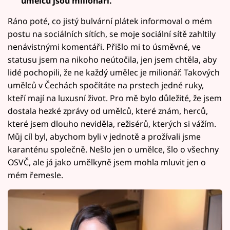
umělců jsou milionáři.
Ráno poté, co jistý bulvární plátek informoval o mém
postu na sociálních sítích, se moje sociální sítě zahltily
nenávistnými komentáři. Přišlo mi to úsměvné, ve
statusu jsem na nikoho neútočila, jen jsem chtěla, aby
lidé pochopili, že ne každý umělec je milionář. Takových
umělců v Čechách spočítáte na prstech jedné ruky,
kteří mají na luxusní život. Pro mě bylo důležité, že jsem
dostala hezké zprávy od umělců, které znám, herců,
které jsem dlouho neviděla, režisérů, kterých si vážím.
Můj cíl byl, abychom byli v jednotě a prožívali jsme
karanténu společně. Nešlo jen o umělce, šlo o všechny
OSVČ, ale já jako umělkyně jsem mohla mluvit jen o
mém řemesle.