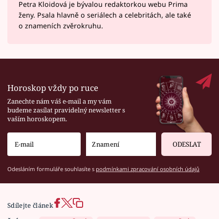
Petra Kloidová je bývalou redaktorkou webu Prima
ženy. Psala hlavně o seriálech a celebritách, ale také
o znameních zvěrokruhu.
Horoskop vždy po ruce
Zanechte nám váš e-mail a my vám
budeme zasílat pravidelný newsletter s
vaším horoskopem.
ODESLAT
Odesláním formuláře souhlasíte s
podmínkami zpracování osobních údajů
Sdílejte článek