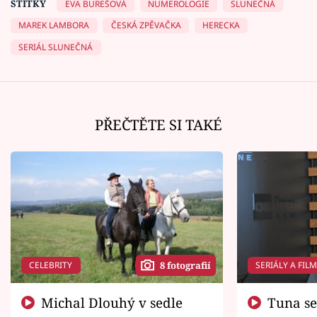
ŠTÍTKY
EVA BUREŠOVÁ
NUMEROLOGIE
SLUNEČNÁ
MAREK LAMBORA
ČESKÁ ZPĚVAČKA
HERECKA
SERIÁL SLUNEČNÁ
PŘEČTĚTE SI TAKÉ
CELEBRITY
SERIÁLY A FIL
8 fotografií
Michal Dlouhý v sedle
Tuna se chtěl vrátit domů.