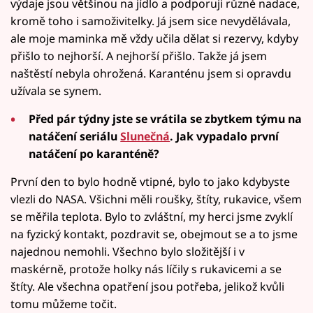
výdaje jsou většinou na jídlo a podporuji různé nadace,
kromě toho i samoživitelky. Já jsem sice nevydělávala,
ale moje maminka mě vždy učila dělat si rezervy, kdyby
přišlo to nejhorší. A nejhorší přišlo. Takže já jsem
naštěstí nebyla ohrožená. Karanténu jsem si opravdu
užívala se synem.
Před pár týdny jste se vrátila se zbytkem týmu na
natáčení seriálu
Slunečná
. Jak vypadalo první
natáčení po karanténě?
První den to bylo hodně vtipné, bylo to jako kdybyste
vlezli do NASA. Všichni měli roušky, štíty, rukavice, všem
se měřila teplota. Bylo to zvláštní, my herci jsme zvyklí
na fyzický kontakt, pozdravit se, obejmout se a to jsme
najednou nemohli. Všechno bylo složitější i v
maskérně, protože holky nás líčily s rukavicemi a se
štíty. Ale všechna opatření jsou potřeba, jelikož kvůli
tomu můžeme točit.