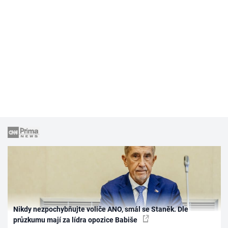
Nikdy nezpochybňujte voliče ANO, smál se Staněk. Dle
průzkumu mají za lídra opozice Babiše