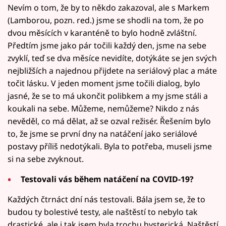
Nevím o tom, že by to někdo zakazoval, ale s Markem
(Lamborou, pozn. red.) jsme se shodli na tom, že po
dvou měsících v karanténě to bylo hodně zvláštní.
Předtím jsme jako pár točili každý den, jsme na sebe
zvyklí, teď se dva měsíce nevidíte, dotýkáte se jen svých
nejbližších a najednou přijdete na seriálový plac a máte
točit lásku. V jeden moment jsme točili dialog, bylo
jasné, že se to má ukončit polibkem a my jsme stáli a
koukali na sebe. Můžeme, nemůžeme? Nikdo z nás
nevěděl, co má dělat, až se ozval režisér. Řešením bylo
to, že jsme se první dny na natáčení jako seriálové
postavy příliš nedotýkali. Byla to potřeba, museli jsme
si na sebe zvyknout.
Testovali vás během natáčení na COVID-19?
Každých čtrnáct dní nás testovali. Bála jsem se, že to
budou ty bolestivé testy, ale naštěstí to nebylo tak
drastické, ale i tak jsem byla trochu hysterická. Naštěstí