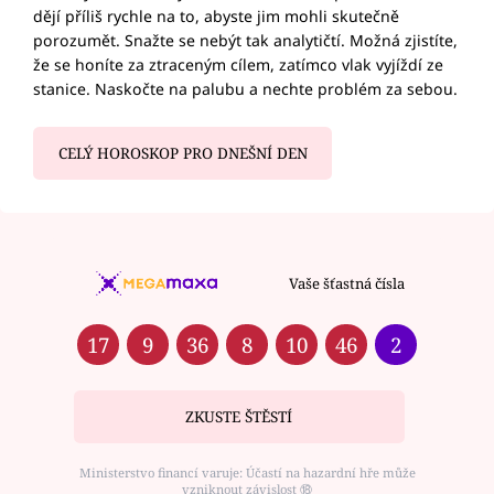
dějí příliš rychle na to, abyste jim mohli skutečně
porozumět. Snažte se nebýt tak analytičtí. Možná zjistíte,
že se honíte za ztraceným cílem, zatímco vlak vyjíždí ze
stanice. Naskočte na palubu a nechte problém za sebou.
CELÝ HOROSKOP PRO DNEŠNÍ DEN
Vaše šťastná čísla
17
9
36
8
10
46
2
ZKUSTE ŠTĚSTÍ
Ministerstvo financí varuje: Účastí na hazardní hře může
vzniknout závislost ⑱