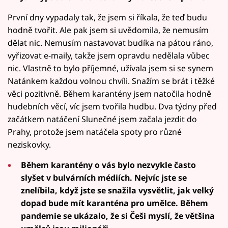
První dny vypadaly tak, že jsem si říkala, že teď budu
hodně tvořit. Ale pak jsem si uvědomila, že nemusím
dělat nic. Nemusím nastavovat budíka na pátou ráno,
vyřizovat e-maily, takže jsem opravdu nedělala vůbec
nic. Vlastně to bylo příjemné, užívala jsem si se synem
Natánkem každou volnou chvíli. Snažím se brát i těžké
věci pozitivně. Během karantény jsem natočila hodně
hudebních věcí, víc jsem tvořila hudbu. Dva týdny před
začátkem natáčení Slunečné jsem začala jezdit do
Prahy, protože jsem natáčela spoty pro různé
neziskovky.
Během karantény o vás bylo nezvykle často
slyšet v bulvárních médiích. Nejvíc jste se
znelíbila, když jste se snažila vysvětlit, jak velký
dopad bude mít karanténa pro umělce. Během
pandemie se ukázalo, že si Češi myslí, že většina