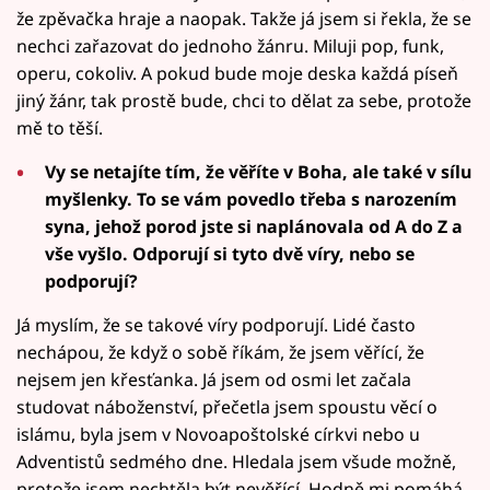
že zpěvačka hraje a naopak. Takže já jsem si řekla, že se
nechci zařazovat do jednoho žánru. Miluji pop, funk,
operu, cokoliv. A pokud bude moje deska každá píseň
jiný žánr, tak prostě bude, chci to dělat za sebe, protože
mě to těší.
Vy se netajíte tím, že věříte v Boha, ale také v sílu
myšlenky. To se vám povedlo třeba s narozením
syna, jehož porod jste si naplánovala od A do Z a
vše vyšlo. Odporují si tyto dvě víry, nebo se
podporují?
Já myslím, že se takové víry podporují. Lidé často
nechápou, že když o sobě říkám, že jsem věřící, že
nejsem jen křesťanka. Já jsem od osmi let začala
studovat náboženství, přečetla jsem spoustu věcí o
islámu, byla jsem v Novoapoštolské církvi nebo u
Adventistů sedmého dne. Hledala jsem všude možně,
protože jsem nechtěla být nevěřící. Hodně mi pomáhá,