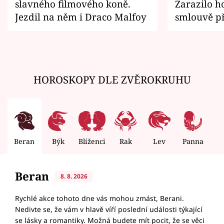
slavného filmového koně.
Zarazilo ho
Jezdil na něm i Draco Malfoy
smlouvě př
zemřít
HOROSKOPY DLE ZVĚROKRUHU
Beran
Býk
Blíženci
Rak
Lev
Panna
V
Beran
8. 8. 2026
Rychlé akce tohoto dne vás mohou zmást, Berani.
Nedivte se, že vám v hlavě víří poslední události týkající
se lásky a romantiky. Možná budete mít pocit, že se věci