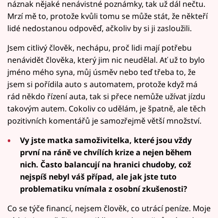
náznak nějaké nenávistné poznámky, tak už dál nečtu.
Mrzí mě to, protože kvůli tomu se může stát, že někteří
lidé nedostanou odpověď, ačkoliv by si ji zasloužili.
Jsem citlivý člověk, nechápu, proč lidi mají potřebu
nenávidět člověka, který jim nic neudělal. Ať už to bylo
jméno mého syna, můj úsměv nebo teď třeba to, že
jsem si pořídila auto s automatem, protože když má
rád někdo řízení auta, tak si přece nemůže užívat jízdu
takovým autem. Cokoliv co udělám, je špatně, ale těch
pozitivních komentářů je samozřejmě větší množství.
Vy jste matka samoživitelka, které jsou vždy
první na ráně ve chvílích krize a nejen během
nich. Často balancují na hranici chudoby, což
nejspíš nebyl váš případ, ale jak jste tuto
problematiku vnímala z osobní zkušenosti?
Co se týče financí, nejsem člověk, co utrácí peníze. Moje