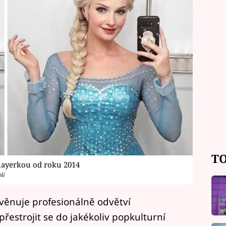
TO
playerkou od roku 2014
l/
t věnuje profesionálně odvětví
přestrojit se do jakékoliv popkulturní