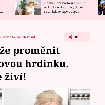
Horké noci mohou zhoršit
NOVINKY
ZAHRADA
úzkost i náladu. Psychiatr
 a
radí, jak se lépe vyspat
VIDEORECEPTY
DESIGN
Zuzana Schneidewind
SDÍLET
áže proměnit
ovou hrdinku.
živí!