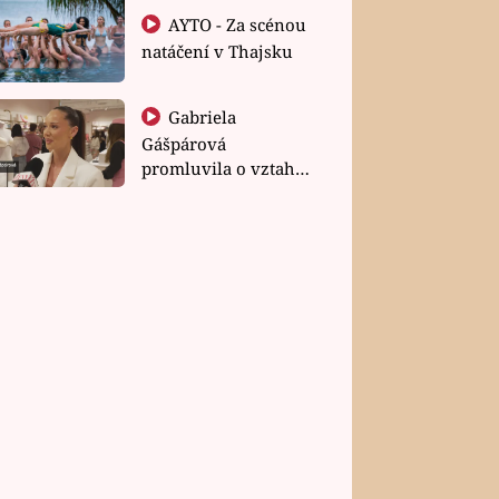
AYTO - Za scénou
natáčení v Thajsku
Gabriela
Gášpárová
promluvila o vztahu
a zakládání rodiny