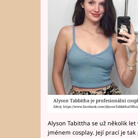
Alyson Tabbitha je profesionální cos
Zdroj: https://www.facebook.com/AlysonTabbithaOfficia
Alyson Tabittha se už několik le
jménem cosplay. Její prací je tak 