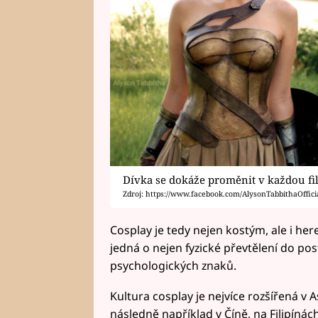
Dívka se dokáže proměnit v každou f
Zdroj: https://www.facebook.com/AlysonTabbithaOfficia
Cosplay je tedy nejen kostým, ale i he
jedná o nejen fyzické převtělení do posta
psychologických znaků.
Kultura cosplay je nejvíce rozšířená v A
následně například v Číně, na Filipínác