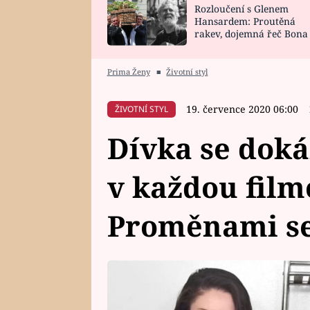
Rozloučení s Glenem
SNÁŘ
CELEBRITY
Hansardem: Proutěná
rakev, dojemná řeč Bona
HOROSKOP NA
VAŘENÍ
zpěv Irglové s Vedderem
ROK 2023
Prima Ženy
■
Životní styl
19. července 2020 06:00
ŽIVOTNÍ STYL
Dívka se dok
v každou film
Proměnami se 