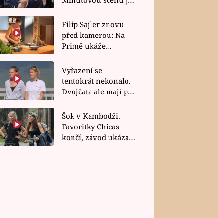
bez dubla
Filip Sajler znovu
před kamerou: Na
Primě ukáže
poctivou kuchyni i
rychlé recepty
Vyřazení se
tentokrát nekonalo.
Dvojčata ale mají po
uzavření třetí etapy
závodu nůž na krku
Šok v Kambodži.
Favoritky Chicas
končí, závod ukázal
svou nejtvrdší tvář