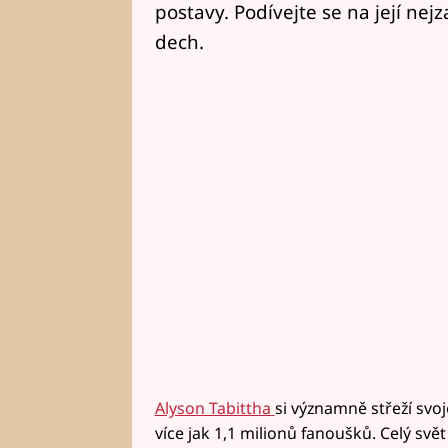
postavy. Podívejte se na její ne
dech.
Alyson Tabittha
si významně střeží sv
více jak 1,1 milionů fanoušků. Celý svět