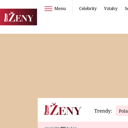
Menu
Celebrity
Vztahy
S
Seriály
Životní styl
ZOO
DIETY A HUBNUTÍ
PROSTŘENO!
CESTOVÁNÍ A
DOVOLENÁ
DUCH
ZDRAVÍ
Trendy:
Pola
Horoskopy
Video
ASTROČLÁNKY
SERIÁLY