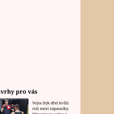
vrhy pro vás
Vojta Dyk dřel kvůli
roli mezi zápasníky.
Minutovou scénu jel