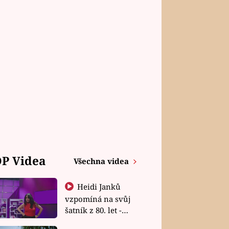
P Videa
Všechna videa
Heidi Janků
vzpomíná na svůj
šatník z 80. let -
Shopaholičky