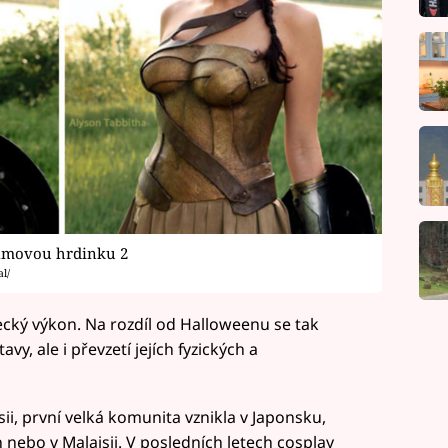
ilmovou hrdinku 2
l/
recký výkon. Na rozdíl od Halloweenu se tak
vy, ale i převzetí jejích fyzických a
sii, první velká komunita vznikla v Japonsku,
h nebo v Malajsii. V posledních letech cosplay