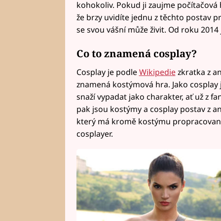
kohokoliv. Pokud ji zaujme počítačová 
že brzy uvidíte jednu z těchto postav p
se svou vášní může živit. Od roku 2014 
Co to znamená cosplay?
Cosplay je podle
Wikipedie
zkratka z an
znamená kostýmová hra. Jako cosplay 
snaží vypadat jako charakter, ať už z f
pak jsou kostýmy a cosplay postav z a
který má kromě kostýmu propracovaný 
cosplayer.