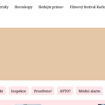
eriály
Horoskopy
Sledujte prima+
Filmový festival Karl
Celebrity
Recept
MÓDA A KRÁSA
HLAVNÍ JÍ
VZTAHY A SEX
SLADKÉ
PRIMA MAMINKA
ZDRAVÉ
bí
Inspekce
Prostřeno!
AYTO?
Módní alarm
Fresh
Living
RECEPTY
BYDLENÍ