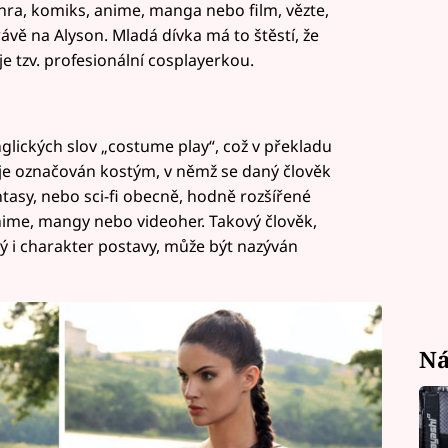
hra, komiks, anime, manga nebo film, vězte,
rávě na Alyson. Mladá dívka má to štěstí, že
je tzv. profesionální cosplayerkou.
glických slov „costume play“, což v překladu
je označován kostým, v němž se daný člověk
antasy, nebo sci-fi obecně, hodně rozšířené
nime, mangy nebo videoher. Takový člověk,
i charakter postavy, může být nazýván
Ná