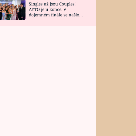
Singles už jsou Couples!
AYTO je u konce. V
dojemném finále se našlo
všech 10 Perfect Matchů