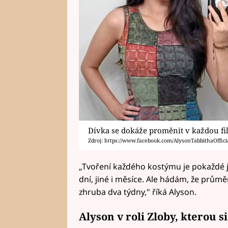
Dívka se dokáže proměnit v každou f
Zdroj: https://www.facebook.com/AlysonTabbithaOfficia
„Tvoření každého kostýmu je pokaždé 
dní, jiné i měsíce. Ale hádám, že průmě
zhruba dva týdny," říká Alyson.
Alyson v roli Zloby, kterou s