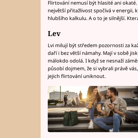
Flirtování nemusí být hlasité ani okaté
největší přitažlivost spočívá v energii, 
hlubšího kalkulu. A o to je silnější. Kte
Lev
Lvi milují být středem pozornosti za k
daří i bez větší námahy. Mají v sobě jis
málokdo odolá. I když se nesnaží záměrn
působí dojmem, že si vybrali právě vás, 
jejich flirtování uniknout.