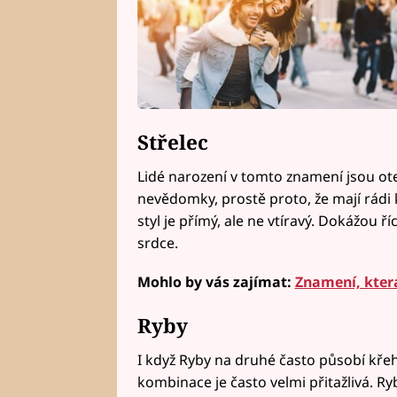
Střelec
Lidé narození v tomto znamení jsou otevř
nevědomky, prostě proto, že mají rádi k
styl je přímý, ale ne vtíravý. Dokážou ř
srdce.
Mohlo by vás zajímat:
Znamení, která
Ryby
I když Ryby na druhé často působí kře
kombinace je často velmi přitažlivá. Ry