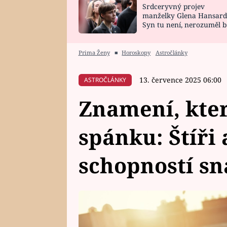
Srdceryvný projev
SNÁŘ
CELEBRITY
manželky Glena Hansard
Syn tu není, nerozuměl b
HOROSKOP NA
VAŘENÍ
tomu, vysvětlila
ROK 2023
Prima Ženy
■
Horoskopy
Astročlánky
13. července 2025 06:00
ASTROČLÁNKY
Znamení, která
spánku: Štíři 
schopností sn