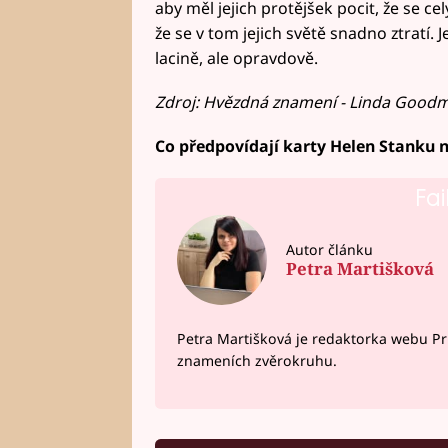
aby měl jejich protějšek pocit, že se c
že se v tom jejich světě snadno ztratí. J
lacině, ale opravdově.
Zdroj: Hvězdná znamení - Linda Goodm
Co předpovídají karty Helen Stanku n
Fai
Autor článku
Petra Martišková
Petra Martišková je redaktorka webu Pr
znameních zvěrokruhu.