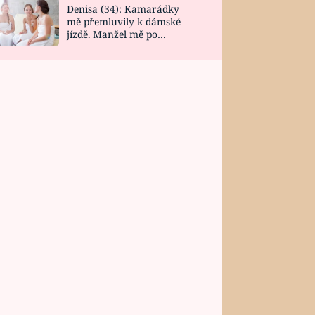
Denisa (34): Kamarádky
mě přemluvily k dámské
jízdě. Manžel mě po
návratu zaskočil