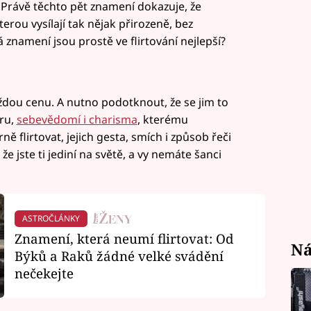
. Právě těchto pět znamení dokazuje, že
kterou vysílají tak nějak přirozeně, bez
rá znamení jsou prostě ve flirtování nejlepší?
aždou cenu. A nutno podotknout, že se jim to
kru,
sebevědomí i charisma
, kterému
ě flirtovat, jejich gesta, smích i způsob řeči
že jste ti jediní na světě, a vy nemáte šanci
ASTROČLÁNKY
Znamení, která neumí flirtovat: Od
Ná
Býků a Raků žádné velké svádění
nečekejte