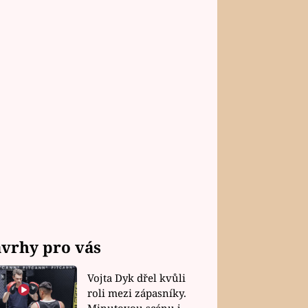
vrhy pro vás
Vojta Dyk dřel kvůli
roli mezi zápasníky.
Minutovou scénu jel