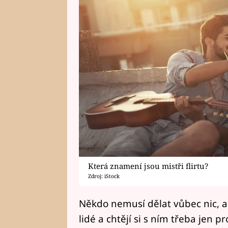
Která znamení jsou mistři flirtu?
Zdroj: iStock
Někdo nemusí dělat vůbec nic, a 
lidé a chtějí si s ním třeba jen 