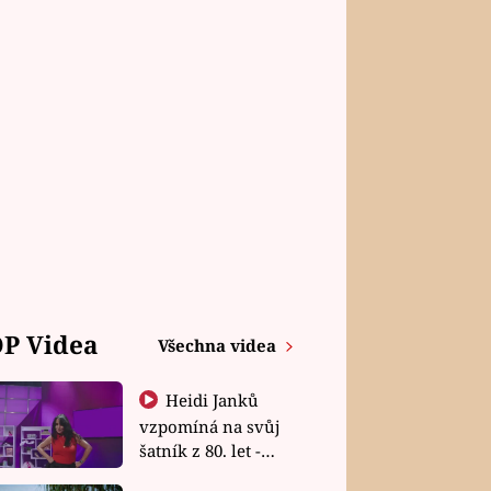
P Videa
Všechna videa
Heidi Janků
vzpomíná na svůj
šatník z 80. let -
Shopaholičky