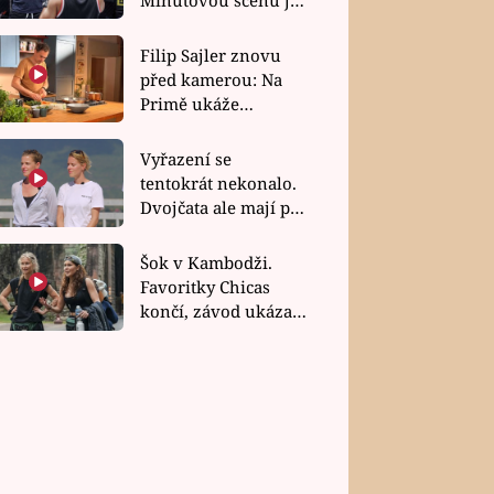
bez dubla
Filip Sajler znovu
před kamerou: Na
Primě ukáže
poctivou kuchyni i
rychlé recepty
Vyřazení se
tentokrát nekonalo.
Dvojčata ale mají po
uzavření třetí etapy
závodu nůž na krku
Šok v Kambodži.
Favoritky Chicas
končí, závod ukázal
svou nejtvrdší tvář