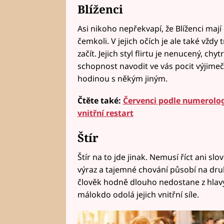
Blíženci
Asi nikoho nepřekvapí, že Blíženci mají 
čemkoli. V jejich očích je ale také vžd
začít. Jejich styl flirtu je nenucený, chy
schopnost navodit ve vás pocit výjimeč
hodinou s někým jiným.
Čtěte také:
Červenci podle numerologi
vnitřní restart
Štír
Štír na to jde jinak. Nemusí říct ani slo
výraz a tajemné chování působí na dru
člověk hodně dlouho nedostane z hlavy.
málokdo odolá jejich vnitřní síle.