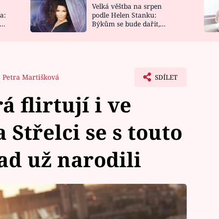
Velká věštba na srpen
NOVINKY
ZAHRADA
a:
podle Helen Stanku:
y
Býkům se bude dařit,
VIDEORECEPTY
DESIGN
Vodnáře čeká jízda
Petra Martišková
SDÍLET
 flirtují i ve
a Střelci se s touto
ad už narodili