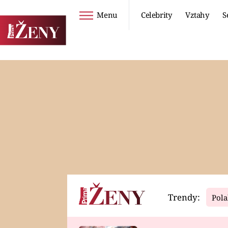
Menu
Celebrity
Vztahy
S
Seriály
Životní styl
ZOO
DIETY A HUBNUTÍ
PROSTŘENO!
CESTOVÁNÍ A
DOVOLENÁ
DUCH
ZDRAVÍ
Trendy:
Pola
Horoskopy
Video
ASTROČLÁNKY
SERIÁLY