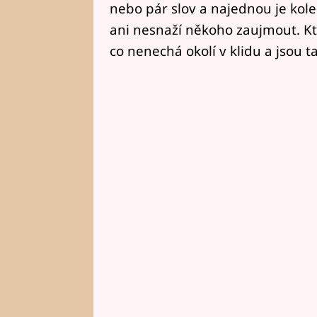
nebo pár slov a najednou je kole
ani nesnaží někoho zaujmout. K
co nenechá okolí v klidu a jsou ta