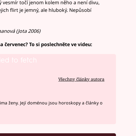
elý vesmír točí jenom kolem něho a není divu,
ejich flirt je jemný, ale hluboký. Nepůsobí
anová (Jota 2006)
a červenec? To si poslechněte ve videu:
led to fetch
Všechny články autora
ima ženy. Její doménou jsou horoskopy a články o