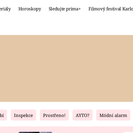
eriály
Horoskopy
Sledujte prima+
Filmový festival Karl
Celebrity
Recept
MÓDA A KRÁSA
HLAVNÍ JÍ
VZTAHY A SEX
SLADKÉ
PRIMA MAMINKA
ZDRAVÉ
bí
Inspekce
Prostřeno!
AYTO?
Módní alarm
Fresh
Living
RECEPTY
BYDLENÍ