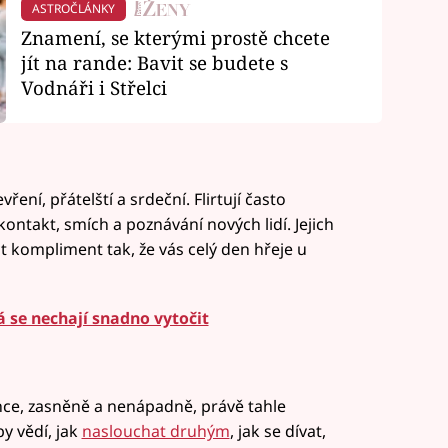
ASTROČLÁNKY
Znamení, se kterými prostě chcete
jít na rande: Bavit se budete s
Vodnáři i Střelci
ení, přátelští a srdeční. Flirtují často
ontakt, smích a poznávání nových lidí. Jejich
íct kompliment tak, že vás celý den hřeje u
 se nechají snadno vytočit
hce, zasněně a nenápadně, právě tahle
by vědí, jak
naslouchat druhým
, jak se dívat,