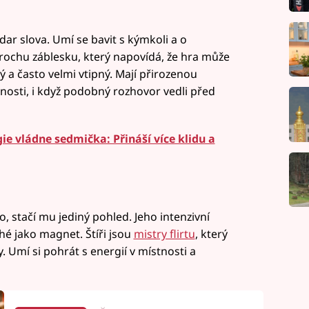
dar slova. Umí se bavit s kýmkoli a o
y trochu záblesku, který napovídá, že hra může
trý a často velmi vtipný. Mají přirozenou
nosti, i když podobný rozhovor vedli před
e vládne sedmička: Přináší více klidu a
vo, stačí mu jediný pohled. Jeho intenzivní
hé jako magnet. Štíři jsou
mistry flirtu
, který
 Umí si pohrát s energií v místnosti a