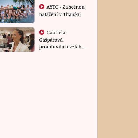
AYTO - Za scénou
natáčení v Thajsku
Gabriela
Gášpárová
promluvila o vztahu
a zakládání rodiny