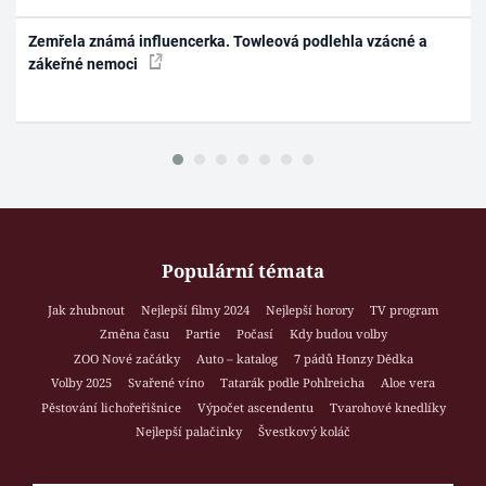
Zemřela známá influencerka. Towleová podlehla vzácné a
zákeřné nemoci
Populární témata
Jak zhubnout
Nejlepší filmy 2024
Nejlepší horory
TV program
Změna času
Partie
Počasí
Kdy budou volby
ZOO Nové začátky
Auto – katalog
7 pádů Honzy Dědka
Volby 2025
Svařené víno
Tatarák podle Pohlreicha
Aloe vera
Pěstování lichořeřišnice
Výpočet ascendentu
Tvarohové knedlíky
Nejlepší palačinky
Švestkový koláč