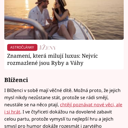
ASTROČLÁNKY
Znamení, která milují luxus: Nejvíc
rozmazlené jsou Ryby a Váhy
Blíženci
I Blíženci v sobě mají věčné dítě. Možná proto, že jejich
mysl nikdy nezůstane stát, protože se rádi smějí,
neustále se na něco ptají,
chtějí poznávat nové věci, ale
i si hrát
. I ve čtyřiceti dokážou na dovolené zabavit
celou partu, protože vymyslí tu nejlepší hru a jejich
smysl pro humor dokáže rozesmát i zarytého