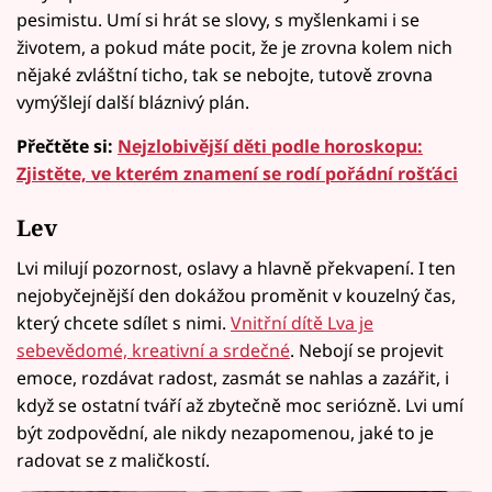
pesimistu. Umí si hrát se slovy, s myšlenkami i se
životem, a pokud máte pocit, že je zrovna kolem nich
nějaké zvláštní ticho, tak se nebojte, tutově zrovna
vymýšlejí další bláznivý plán.
Přečtěte si:
Nejzlobivější děti podle horoskopu:
Zjistěte, ve kterém znamení se rodí pořádní rošťáci
Lev
Lvi milují pozornost, oslavy a hlavně překvapení. I ten
nejobyčejnější den dokážou proměnit v kouzelný čas,
který chcete sdílet s nimi.
Vnitřní dítě Lva je
sebevědomé, kreativní a srdečné
. Nebojí se projevit
emoce, rozdávat radost, zasmát se nahlas a zazářit, i
když se ostatní tváří až zbytečně moc seriózně. Lvi umí
být zodpovědní, ale nikdy nezapomenou, jaké to je
radovat se z maličkostí.