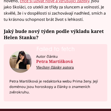
nového,
chce si užívat nové a vzrušující zážitky
. Jsou
jako školáci, co utekli ze třídy za sluncem a volností. Je
skvělé, že i v dospělosti si zachovávají nadhled, smích a
tu krásnou schopnost brát život s lehkostí.
Jaký bude nový týden podle výkladu karet
Helen Stanku?
Failed to fetch
Autor článku
Petra Martišková
Všechny články autora
Petra Martišková je redaktorka webu Prima ženy. Její
doménou jsou horoskopy a články o znameních
zvěrokruhu.