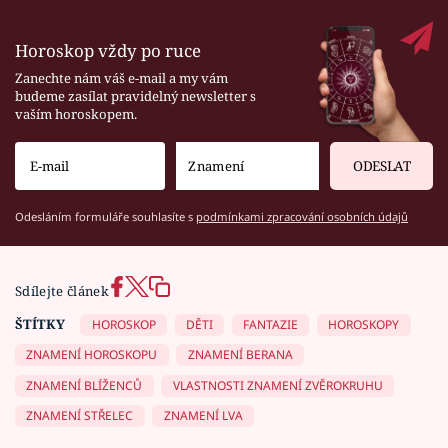
Horoskop vždy po ruce
Zanechte nám váš e-mail a my vám
budeme zasílat pravidelný newsletter s
vaším horoskopem.
ODESLAT
Odesláním formuláře souhlasíte s
podmínkami zpracování osobních údajů
Sdílejte článek
ŠTÍTKY
HOROSKOP
DĚTI
FANTAZIE
HOROSKOPY
ZNAMENÍ HOROSKOPU
ZNAMENÍ BERANA
ZNAMENÍ BLÍŽENCŮ
VLASTNOSTI ZNAMENÍ ZVĚROKRUHU
ZNAMENÍ STŘELEC
ZNAMENÍ LVA