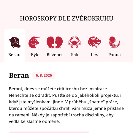
HOROSKOPY DLE ZVĚROKRUHU
Beran
Býk
Blíženci
Rak
Lev
Panna
V
Beran
6. 8. 2026
Berani, dnes se můžete cítit trochu bez inspirace.
Nenechte se odradit. Pusťte se do jakéhokoli projektu, i
když jste myšlenkami jinde. V průběhu „špatné“ práce,
kterou můžete zpočátku chrlit, vám múza jemně přistane
na rameni. Někdy je zapotřebí trocha disciplíny, aby
vedla ke slastné odměně.