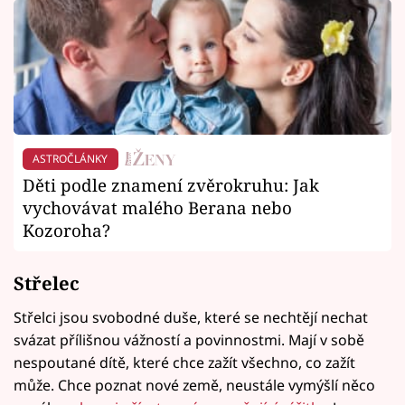
ASTROČLÁNKY
Děti podle znamení zvěrokruhu: Jak
vychovávat malého Berana nebo
Kozoroha?
Střelec
Střelci jsou svobodné duše, které se nechtějí nechat
svázat přílišnou vážností a povinnostmi. Mají v sobě
nespoutané dítě, které chce zažít všechno, co zažít
může. Chce poznat nové země, neustále vymýšlí něco