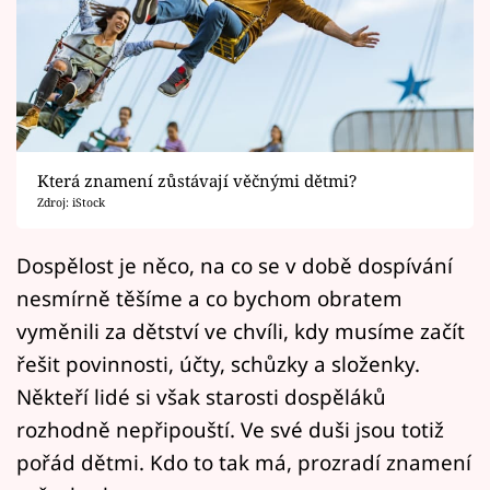
Horoskopy
Sledujte prima+
Filmový festival Karlovy Vary
Pořady
Která znamení zůstávají věčnými dětmi?
Zdroj: iStock
Mámy sobě
Dospělost je něco, na co se v době dospívání
Přihlášení
nesmírně těšíme a co bychom obratem
vyměnili za dětství ve chvíli, kdy musíme začít
řešit povinnosti, účty, schůzky a složenky.
Sledujte nás
Někteří lidé si však starosti dospěláků
rozhodně nepřipouští. Ve své duši jsou totiž
pořád dětmi. Kdo to tak má, prozradí znamení