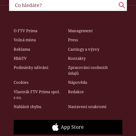
O FTV Prima
Management
Volná místa
Press
Reklama
Castingy a výzvy
HbbTV
Kontakty
Podmínky užívání
Zpracování osobních
údajů
Cookies
Nápověda
Vlastník FTV Prima spol.
Redakce
s r.o.
Nahlásit chybu
Nastavení soukromí
App Store