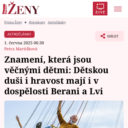
ŽIVĚ
Prima Ženy
■
Horoskopy
Astročlánky
Trendy:
Polabí
Inspekce
Prostřeno!
AYTO?
ASTROČLÁNKY
SDÍLET
Módní alarm
Zrádci
Proměny
1. června 2025 06:30
Petra Martišková
Znamení, která jsou
věčnými dětmi: Dětskou
Témata
duši i hravost mají i v
Celebrity
dospělosti Berani a Lvi
Vztahy
Seriály