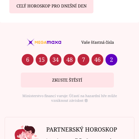
CELÝ HOROSKOP PRO DNEŠNÍ DEN
Vaše šťastná čísla
6
15
34
48
7
46
2
ZKUSTE ŠTĚSTÍ
Ministerstvo financí varuje: Účastí na hazardní hře může
vzniknout závislost ⑱
PARTNERSKÝ HOROSKOP