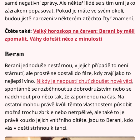
samé negativní zprávy. Ale někteří lidé se s tím umí jako
zázrakem popasovat. Pokud je máte ve svém okolí,
budou jistě narozeni v některém z těchto čtyř znamení.
Čtěte také:
Velký horoskop na červen: Berani by měli
zpomalit, Váhy dořešit něco z minulosti
Beran
Berani jednoduše nestárnou, v jejich případě to není
stárnutí, ale prostě se dostali do fáze, kdy zrají jako to
nejlepší víno.
Nikdy je neopustí chuť zkoušet nové věci
,
spontánně se rozběhnout za dobrodružstvím nebo se
nadchnout pro něco tak, že zapomenou na čas. Na
ostatní mohou právě kvůli těmto vlastnostem působit
možná trochu zbrkle nebo netrpělivě, ale také to je
právě kouzlo jejich vnitřního dítěte. Jsou to Berani, kdo
vás v dešti strhnou k tanci.