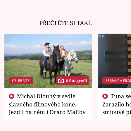
PŘEČTĚTE SI TAKÉ
CELEBRITY
SERIÁLY A FIL
8 fotografií
Michal Dlouhý v sedle
Tuna se chtěl vrátit domů.
slavného filmového koně.
Zarazilo ho
Jezdil na něm i Draco Malfoy
smlouvě př
zemřít