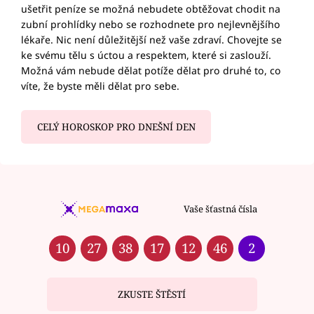
ušetřit peníze se možná nebudete obtěžovat chodit na
zubní prohlídky nebo se rozhodnete pro nejlevnějšího
lékaře. Nic není důležitější než vaše zdraví. Chovejte se
ke svému tělu s úctou a respektem, které si zaslouží.
Možná vám nebude dělat potíže dělat pro druhé to, co
víte, že byste měli dělat pro sebe.
CELÝ HOROSKOP PRO DNEŠNÍ DEN
Vaše šťastná čísla
10
27
38
17
12
46
2
ZKUSTE ŠTĚSTÍ