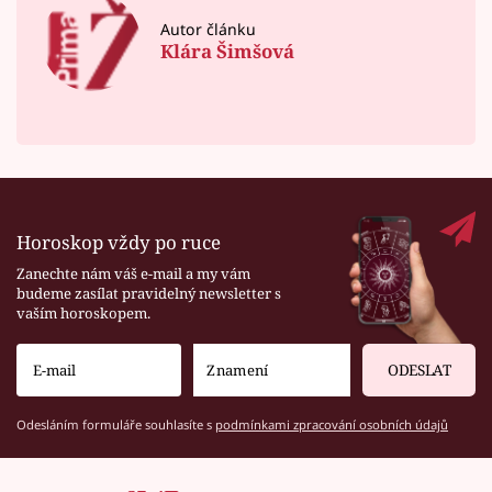
Autor článku
Klára Šimšová
Horoskop vždy po ruce
Zanechte nám váš e-mail a my vám
budeme zasílat pravidelný newsletter s
vaším horoskopem.
ODESLAT
Odesláním formuláře souhlasíte s
podmínkami zpracování osobních údajů