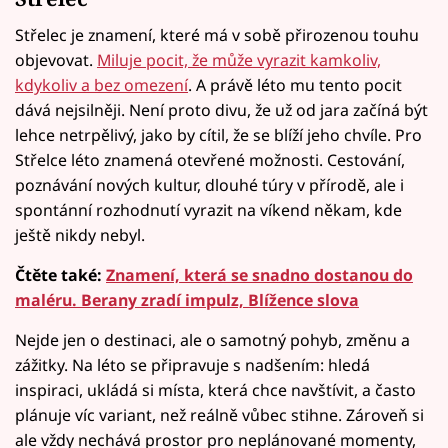
Střelec je znamení, které má v sobě přirozenou touhu
objevovat.
Miluje pocit, že může vyrazit kamkoliv,
kdykoliv a bez omezení
. A právě léto mu tento pocit
dává nejsilněji. Není proto divu, že už od jara začíná být
lehce netrpělivý, jako by cítil, že se blíží jeho chvíle. Pro
Střelce léto znamená otevřené možnosti. Cestování,
poznávání nových kultur, dlouhé túry v přírodě, ale i
spontánní rozhodnutí vyrazit na víkend někam, kde
ještě nikdy nebyl.
Čtěte také:
Znamení, která se snadno dostanou do
maléru. Berany zradí impulz, Blížence slova
Nejde jen o destinaci, ale o samotný pohyb, změnu a
zážitky. Na léto se připravuje s nadšením: hledá
inspiraci, ukládá si místa, která chce navštívit, a často
plánuje víc variant, než reálně vůbec stihne. Zároveň si
ale vždy nechává prostor pro neplánované momenty,