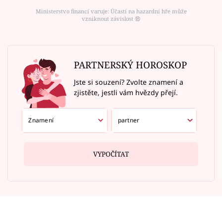
Ministerstvo financí varuje: Účastí na hazardní hře může
vzniknout závislost ⑱
PARTNERSKÝ HOROSKOP
Jste si souzení? Zvolte znamení a
zjistěte, jestli vám hvězdy přejí.
VYPOČÍTAT