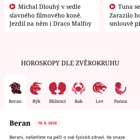
Michal Dlouhý v sedle
Tuna se chtěl vrátit domů.
slavného filmového koně.
Zarazilo ho
Jezdil na něm i Draco Malfoy
smlouvě př
zemřít
HOROSKOPY DLE ZVĚROKRUHU
Beran
Býk
Blíženci
Rak
Lev
Panna
V
Beran
10. 8. 2026
Berani, nešetřete na péči o své fyzické zdraví. Ve snaze