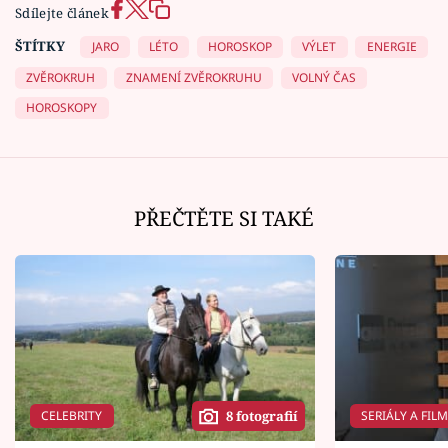
Sdílejte článek
ŠTÍTKY
JARO
LÉTO
HOROSKOP
VÝLET
ENERGIE
ZVĚROKRUH
ZNAMENÍ ZVĚROKRUHU
VOLNÝ ČAS
HOROSKOPY
PŘEČTĚTE SI TAKÉ
CELEBRITY
SERIÁLY A FIL
8 fotografií