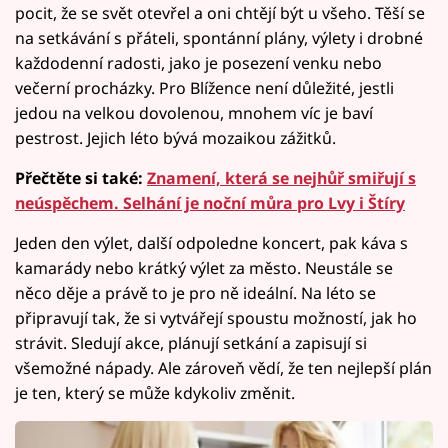
pocit, že se svět otevřel a oni chtějí být u všeho. Těší se
na setkávání s přáteli, spontánní plány, výlety i drobné
každodenní radosti, jako je posezení venku nebo
večerní procházky. Pro Blížence není důležité, jestli
jedou na velkou dovolenou, mnohem víc je baví
pestrost. Jejich léto bývá mozaikou zážitků.
Přečtěte si také:
Znamení, která se nejhůř smiřují s
neúspěchem. Selhání je noční můra pro Lvy i Štíry
Jeden den výlet, další odpoledne koncert, pak káva s
kamarády nebo krátký výlet za město. Neustále se
něco děje a právě to je pro ně ideální. Na léto se
připravují tak, že si vytvářejí spoustu možností, jak ho
strávit. Sledují akce, plánují setkání a zapisují si
všemožné nápady. Ale zároveň vědí, že ten nejlepší plán
je ten, který se může kdykoliv změnit.