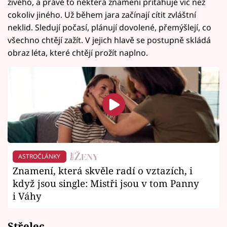
živého, a právě to některá znamení přitahuje víc než
cokoliv jiného. Už během jara začínají cítit zvláštní
neklid. Sledují počasí, plánují dovolené, přemýšlejí, co
všechno chtějí zažít. V jejich hlavě se postupně skládá
obraz léta, které chtějí prožít naplno.
ASTROČLÁNKY
Znamení, která skvěle radí o vztazích, i
když jsou single: Mistři jsou v tom Panny
i Váhy
Střelec