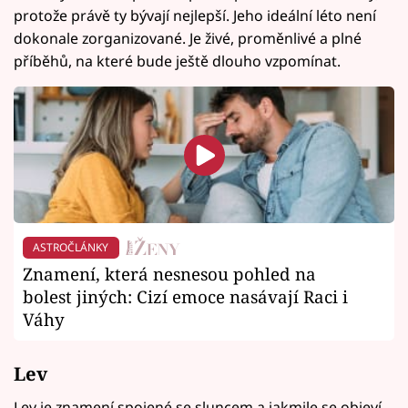
protože právě ty bývají nejlepší. Jeho ideální léto není
dokonale zorganizované. Je živé, proměnlivé a plné
příběhů, na které bude ještě dlouho vzpomínat.
ASTROČLÁNKY
Znamení, která nesnesou pohled na
bolest jiných: Cizí emoce nasávají Raci i
Váhy
Lev
Lev je znamení spojené se sluncem a jakmile se objeví