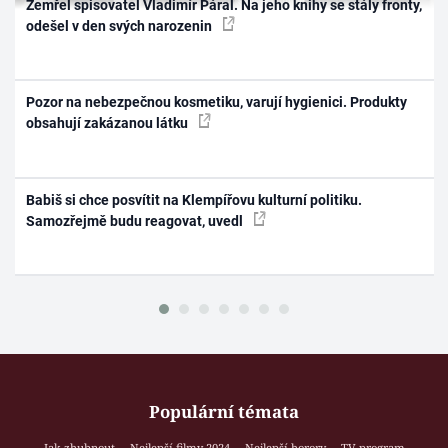
Zemřel spisovatel Vladimír Páral. Na jeho knihy se stály fronty,
odešel v den svých narozenin
Pozor na nebezpečnou kosmetiku, varují hygienici. Produkty
obsahují zakázanou látku
Babiš si chce posvítit na Klempířovu kulturní politiku.
Samozřejmě budu reagovat, uvedl
Populární témata
Jak zhubnout
Nejlepší filmy 2024
Nejlepší horory
TV program