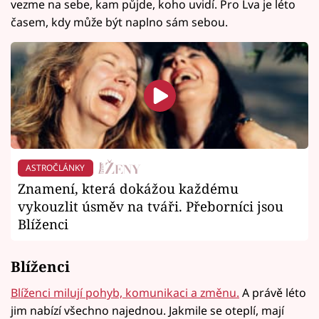
vezme na sebe, kam půjde, koho uvidí. Pro Lva je léto
časem, kdy může být naplno sám sebou.
ASTROČLÁNKY
Znamení, která dokážou každému
vykouzlit úsměv na tváři. Přeborníci jsou
Blíženci
Blíženci
Blíženci milují pohyb, komunikaci a změnu.
A právě léto
jim nabízí všechno najednou. Jakmile se oteplí, mají