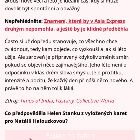
zkouší nové věci a léto je ideální čas, kdy si může
dovolit být spontánní a odvážný.
Nepřehlédněte:
Znamení, která by v Asia Express
druhým nepomohla, a ještě by je klidně předběhla
Často si už dopředu stanovuje, co všechno chce
zvládnout, tedy kam pojede, co vyzkouší a jak si léto
užije. Ale zároveň je připravený kdykoliv změnit směr,
pokud se objeví něco zajímavějšího. Jeho léto není o
odpočinku v klasickém slova smyslu. Je o prožitku,
intenzitě a pocitu, že každý den přináší něco nového. A
právě to ho na něm tolik láká.
Zdroj:
Times of India
,
Fustany
,
Collective World
Co předpověděla Helen Stanku z vyložených karet
pro Natálii Halouzkovou?
Failed to fetch