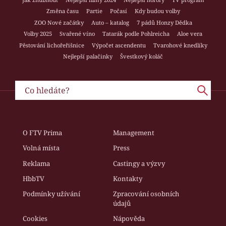
Změna času
Partie
Počasí
Kdy budou volby
ZOO Nové začátky
Auto – katalog
7 pádů Honzy Dědka
Volby 2025
Svařené víno
Tatarák podle Pohlreicha
Aloe vera
Pěstování lichořeřišnice
Výpočet ascendentu
Tvarohové knedlíky
Nejlepší palačinky
Švestkový koláč
O FTV Prima
Management
Volná místa
Press
Reklama
Castingy a výzvy
HbbTV
Kontakty
Podmínky užívání
Zpracování osobních
údajů
Cookies
Nápověda