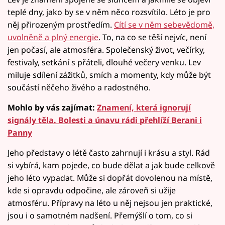
teplé dny, jako by se v něm něco rozsvítilo. Léto je pro
něj přirozeným prostředím.
Cítí se v něm sebevědomě,
uvolněně a plný energie
. To, na co se těší nejvíc, není
jen počasí, ale atmosféra. Společenský život, večírky,
festivaly, setkání s přáteli, dlouhé večery venku. Lev
miluje sdílení zážitků, smích a momenty, kdy může být
součástí něčeho živého a radostného.
Mohlo by vás zajímat:
Znamení, která ignorují
signály těla. Bolesti a únavu rádi přehlíží Berani i
Panny
Jeho představy o létě často zahrnují i krásu a styl. Rád
si vybírá, kam pojede, co bude dělat a jak bude celkově
jeho léto vypadat. Může si dopřát dovolenou na místě,
kde si opravdu odpočine, ale zároveň si užije
atmosféru. Přípravy na léto u něj nejsou jen praktické,
jsou i o samotném nadšení. Přemýšlí o tom, co si