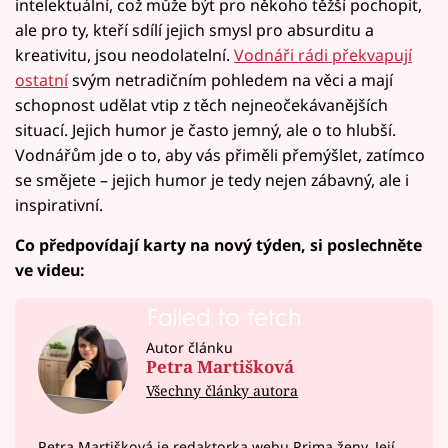
intelektuální, což může být pro někoho těžší pochopit,
ale pro ty, kteří sdílí jejich smysl pro absurditu a
kreativitu, jsou neodolatelní.
Vodnáři rádi překvapují
ostatní
svým netradičním pohledem na věci a mají
schopnost udělat vtip z těch nejneočekávanějších
situací. Jejich humor je často jemný, ale o to hlubší.
Vodnářům jde o to, aby vás přiměli přemýšlet, zatímco
se smějete – jejich humor je tedy nejen zábavný, ale i
inspirativní.
Co předpovídají karty na nový týden, si poslechněte
ve videu:
Failed to fetch
Autor článku
Petra Martišková
Všechny články autora
Petra Martišková je redaktorka webu Prima ženy. Její