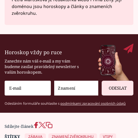
doménou jsou horoskopy a články o znameních
zvěrokruhu.
Horoskop vždy po ruce
Zanechte nám váš e-mail a my vám
budeme zasílat pravidelný newsletter s
vaším horoskopem.
ODESLAT
Odesláním formuláře souhlasíte s
podmínkami zpracování osobních údajů
Sdílejte článek
ŠTÍTKY
ZÁBAVA
ZNAMENÍ ZVĚROKRUHU
VTIPY