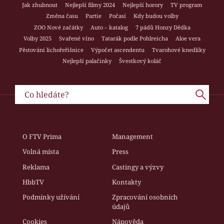
Jak zhubnout
Nejlepší filmy 2024
Nejlepší horory
TV program
Změna času
Partie
Počasí
Kdy budou volby
ZOO Nové začátky
Auto – katalog
7 pádů Honzy Dědka
Volby 2025
Svařené víno
Tatarák podle Pohlreicha
Aloe vera
Pěstování lichořeřišnice
Výpočet ascendentu
Tvarohové knedlíky
Nejlepší palačinky
Švestkový koláč
O FTV Prima
Management
Volná místa
Press
Reklama
Castingy a výzvy
HbbTV
Kontakty
Podmínky užívání
Zpracování osobních
údajů
Cookies
Nápověda