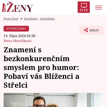
ŽIVĚ
Prima Ženy
■
Horoskopy
Astročlánky
Trendy:
Polabí
Inspekce
Prostřeno!
AYTO?
ASTROČLÁNKY
SDÍLET
Módní alarm
Zrádci
Proměny
13. října 2024 05:30
Petra Martišková
Znamení s
bezkonkurenčním
Témata
smyslem pro humor:
Celebrity
Pobaví vás Blíženci a
Střelci
Vztahy
Seriály