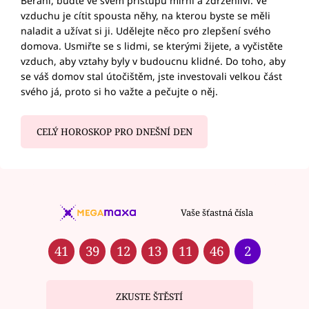
Berani, buďte ve svém přístupu mírní a zdrženliví. Ve
vzduchu je cítit spousta něhy, na kterou byste se měli
naladit a užívat si ji. Udělejte něco pro zlepšení svého
domova. Usmiřte se s lidmi, se kterými žijete, a vyčistěte
vzduch, aby vztahy byly v budoucnu klidné. Do toho, aby
se váš domov stal útočištěm, jste investovali velkou část
svého já, proto si ho važte a pečujte o něj.
CELÝ HOROSKOP PRO DNEŠNÍ DEN
Vaše šťastná čísla
41
39
12
13
11
46
2
ZKUSTE ŠTĚSTÍ