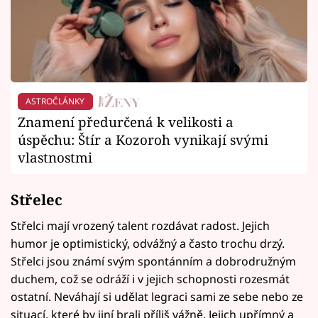
ASTROČLÁNKY
Znamení předurčená k velikosti a
úspěchu: Štír a Kozoroh vynikají svými
vlastnostmi
Střelec
Střelci mají vrozený talent rozdávat radost. Jejich
humor je optimistický, odvážný a často trochu drzý.
Střelci jsou známí svým spontánním a dobrodružným
duchem, což se odráží i v jejich schopnosti rozesmát
ostatní. Neváhají si udělat legraci sami ze sebe nebo ze
situací, které by jiní brali příliš vážně. Jejich upřímný a