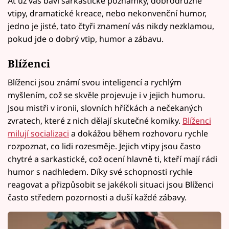
Ať už vás baví sarkastické poznámky, dobrodružné
vtipy, dramatické kreace, nebo nekonvenční humor,
jedno je jisté, tato čtyři znamení vás nikdy nezklamou,
pokud jde o dobrý vtip, humor a zábavu.
Blíženci
Blíženci jsou známí svou inteligencí a rychlým
myšlením, což se skvěle projevuje i v jejich humoru.
Jsou mistři v ironii, slovních hříčkách a nečekaných
zvratech, které z nich dělají skutečné komiky.
Blíženci
milují socializaci
a dokážou během rozhovoru rychle
rozpoznat, co lidi rozesměje. Jejich vtipy jsou často
chytré a sarkastické, což ocení hlavně ti, kteří mají rádi
humor s nadhledem. Díky své schopnosti rychle
reagovat a přizpůsobit se jakékoli situaci jsou Blíženci
často středem pozornosti a duší každé zábavy.