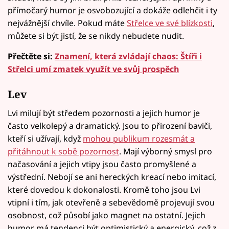
přímočarý humor je osvobozující a dokáže odlehčit i ty
nejvážnější chvíle. Pokud máte
Střelce ve své blízkosti
,
můžete si být jistí, že se nikdy nebudete nudit.
Přečtěte si:
Znamení, která zvládají chaos: Štíři i
Střelci umí zmatek využít ve svůj prospěch
Lev
Lvi milují být středem pozornosti a jejich humor je
často velkolepý a dramatický. Jsou to přirození baviči,
kteří si užívají, když
mohou publikum rozesmát a
přitáhnout k sobě pozornost
. Mají výborný smysl pro
načasování a jejich vtipy jsou často promyšlené a
výstřední. Nebojí se ani hereckých kreací nebo imitací,
které dovedou k dokonalosti. Kromě toho jsou Lvi
vtipní i tím, jak otevřeně a sebevědomě projevují svou
osobnost, což působí jako magnet na ostatní. Jejich
humor má tendenci být optimistický a energický, což z