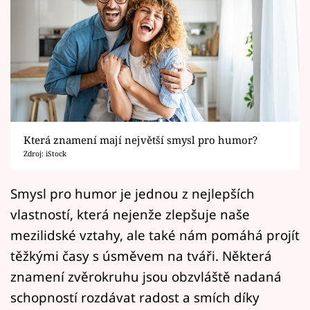
Horoskopy
Sledujte prima+
Filmový festival Karlovy Vary
Pořady
Mámy sobě
Která znamení mají největší smysl pro humor?
Zdroj: iStock
Přihlášení
Smysl pro humor je jednou z nejlepších
vlastností, která nejenže zlepšuje naše
mezilidské vztahy, ale také nám pomáhá projít
Sledujte nás
těžkými časy s úsměvem na tváři. Některá
znamení zvěrokruhu jsou obzvláště nadaná
schopností rozdávat radost a smích díky