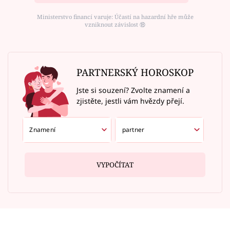
Ministerstvo financí varuje: Účastí na hazardní hře může
vzniknout závislost ⑱
PARTNERSKÝ HOROSKOP
Jste si souzení? Zvolte znamení a
zjistěte, jestli vám hvězdy přejí.
VYPOČÍTAT