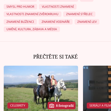
SMYSL PRO HUMOR
VLASTNOSTI ZNAMENÍ
VLASTNOSTI ZNAMENÍ ZVĚROKRUHU
ZNAMENÍ STŘELEC
ZNAMENÍ BLÍŽENCI
ZNAMENÍ VODNÁŘE
ZNAMENÍ LEV
UMĚNÍ, KULTURA, ZÁBAVA A MÉDIA
PŘEČTĚTE SI TAKÉ
CELEBRITY
SERIÁLY A FIL
8 fotografií