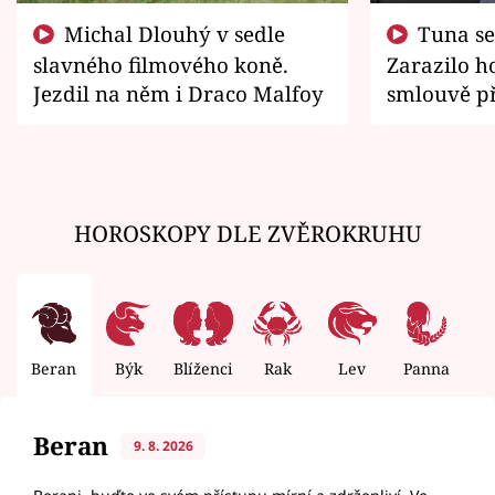
Michal Dlouhý v sedle
Tuna se chtěl vrátit domů.
slavného filmového koně.
Zarazilo ho
Jezdil na něm i Draco Malfoy
smlouvě př
zemřít
HOROSKOPY DLE ZVĚROKRUHU
Beran
Býk
Blíženci
Rak
Lev
Panna
V
Beran
9. 8. 2026