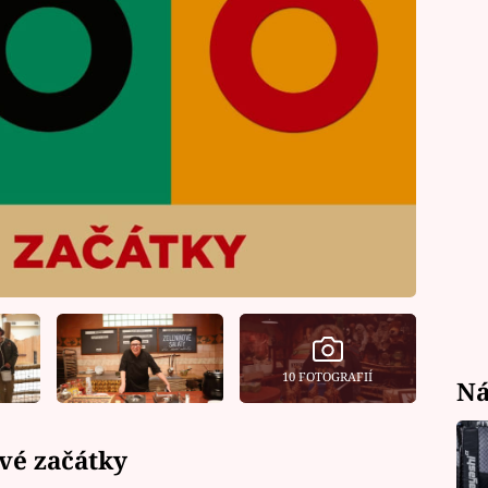
10 FOTOGRAFIÍ
Ná
vé začátky