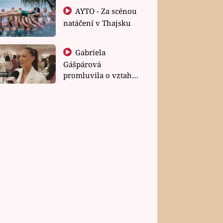
AYTO - Za scénou
natáčení v Thajsku
Gabriela
Gášpárová
promluvila o vztahu
a zakládání rodiny