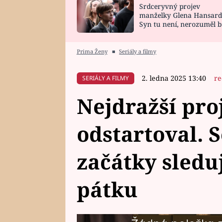
Srdceryvný projev
SNÁŘ
CELEBRITY
manželky Glena Hansard
Syn tu není, nerozuměl b
HOROSKOP NA
VAŘENÍ
tomu, vysvětlila
ROK 2023
Prima Ženy
■
Seriály a filmy
2. ledna 2025 13:40
re
SERIÁLY A FILMY
Nejdražší pro
odstartoval. 
začátky sledu
pátku