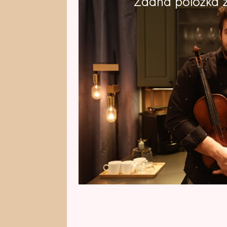
Žádná položka z 
První denní seriál televize Pri
oblíbený seriál ZOO, tentokrát 
Premiérový díl diváci viděli v po
předstihu na streamovací platf