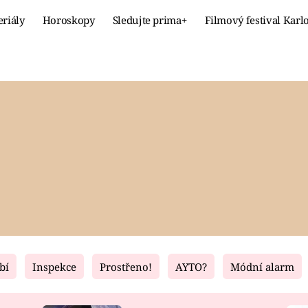
eriály
Horoskopy
Sledujte prima+
Filmový festival Karl
Celebrity
Recept
MÓDA A KRÁSA
HLAVNÍ JÍ
VZTAHY A SEX
SLADKÉ
PRIMA MAMINKA
ZDRAVÉ
bí
Inspekce
Prostřeno!
AYTO?
Módní alarm
Fresh
Living
RECEPTY
BYDLENÍ