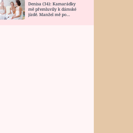
Denisa (34): Kamarádky
mě přemluvily k dámské
jízdě. Manžel mě po
návratu zaskočil