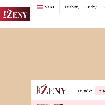
Menu
Celebrity
Vztahy
S
Seriály
Životní styl
ZOO
DIETY A HUBNUTÍ
PROSTŘENO!
CESTOVÁNÍ A
DOVOLENÁ
DUCH
ZDRAVÍ
Trendy:
Pola
Horoskopy
Video
ASTROČLÁNKY
SERIÁLY