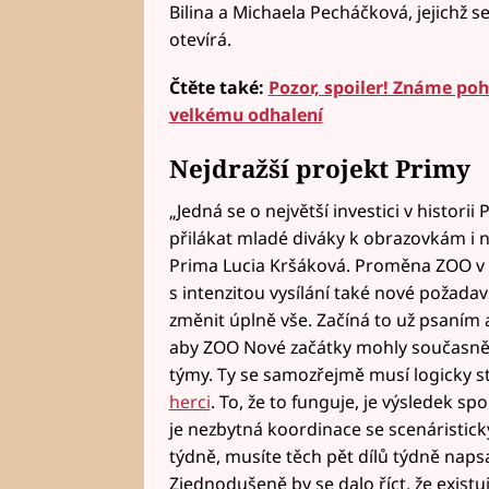
Bilina a Michaela Pecháčková, jejichž
otevírá.
Čtěte také:
Pozor, spoiler! Známe po
velkému odhalení
Nejdražší projekt Primy
„Jedná se o největší investici v historii
přilákat mladé diváky k obrazovkám i n
Prima Lucia Kršáková. Proměna ZOO v
s intenzitou vysílání také nové požada
změnit úplně vše. Začíná to už psaním 
aby ZOO Nové začátky mohly současně n
týmy. Ty se samozřejmě musí logicky stř
herci
. To, že to funguje, je výsledek s
je nezbytná koordinace se scenáristick
týdně, musíte těch pět dílů týdně napsa
Zjednodušeně by se dalo říct, že existuj