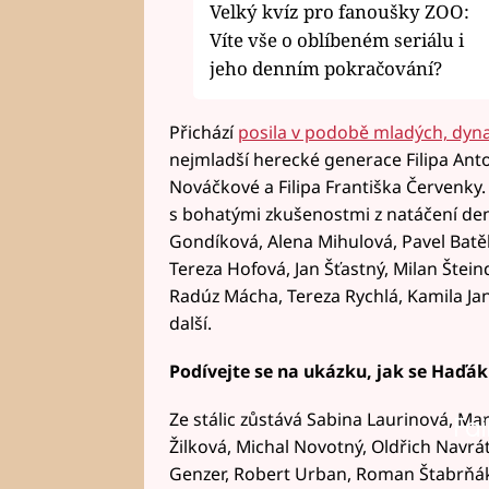
Velký kvíz pro fanoušky ZOO:
Víte vše o oblíbeném seriálu i
jeho denním pokračování?
Přichází
posila v podobě mladých, dyn
nejmladší herecké generace Filipa Ant
Nováčkové a Filipa Františka Červenky
s bohatými zkušenostmi z natáčení den
Gondíková, Alena Mihulová, Pavel Batěk
Tereza Hofová, Jan Šťastný, Milan Štein
Radúz Mácha, Tereza Rychlá, Kamila Jan
další.
Podívejte se na ukázku, jak se Haďák 
Ze stálic zůstává Sabina Laurinová, M
Fai
Žilková, Michal Novotný, Oldřich Navrát
Genzer, Robert Urban, Roman Štabrňák