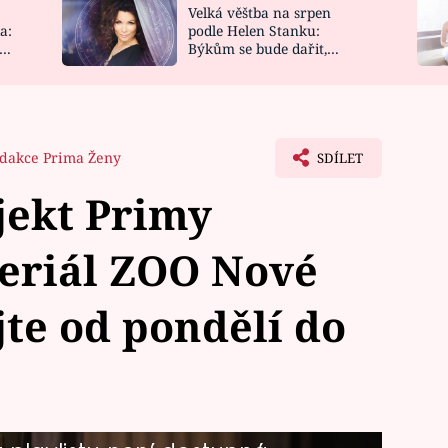
Velká věštba na srpen
NOVINKY
ZAHRADA
a:
podle Helen Stanku:
y
Býkům se bude dařit,
VIDEORECEPTY
DESIGN
Vodnáře čeká jízda
dakce Prima Ženy
SDÍLET
jekt Primy
Seriál ZOO Nové
jte od pondělí do