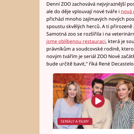
Denní ZOO zachovává nejvýraznější pos
ale do děje vplouvají nové tváře i
nová 
přichází mnoho zajímavých nových post
spoustu skvělých herců. A ti přirozeně 
Samotná zoo se rozšířila i na veterinárn
jsme oblíbenou restauraci
, která je so
právníkům a soudcovské rodině, kterou 
novým tvářím je seriál ZOO Nové začátky
bude určitě bavit,“ říká René Decastelo
SERIÁLY A FILMY