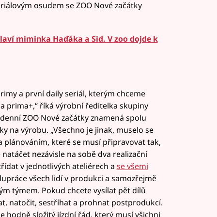
 seriálovým osudem se ZOO Nové začátky
hlaví miminka Haďáka a Sid. V zoo dojde k
 Primy a první daily seriál, kterým chceme
a prima+,“ říká výrobní ředitelka skupiny
 denní ZOO Nové začátky znamená spolu
vky na výrobu. „Všechno je jinak, muselo se
a plánováním, které se musí připravovat tak,
atáčet nezávisle na sobě dva realizační
ídat v jednotlivých ateliérech a
se všemi
polupráce všech lidí v produkci a samozřejmě
ým týmem. Pokud chcete vysílat pět dílů
t, natočit, sestříhat a prohnat postprodukcí.
e hodně složitý jízdní řád, který musí všichni