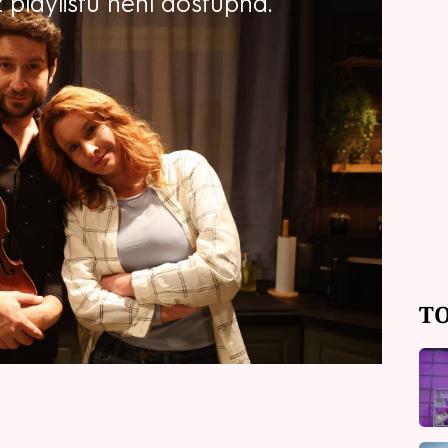
playlistu není dostupná.
ma ZOO Nové začátky navazuje na
však ve zbrusu novém formátu.
ndělí 6. ledna v 18:00 nebo v
ormě prima+.
TO