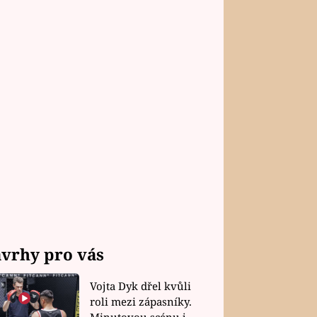
vrhy pro vás
Vojta Dyk dřel kvůli
roli mezi zápasníky.
Minutovou scénu jel