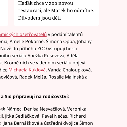
Haďák chce v zoo novou
restauraci, ale Marek ho odmítne.
Důvodem jsou děti
amických ošetřovatelů
v podání talentů
onia, Amelie Pokorné, Šimona Oppa, Johany
. Nově do příběhu ZOO vstupují herci
ního seriálu Anežka Rusevová, Adéla
. Kromě nich se v denním seriálu objeví
dler,
Michaela Kuklová
, Vanda Chaloupková,
ovičová, Radek Melša, Rosalie Malinská a
a Sid připravují na rodičovství:
arek Němec, Denisa Nesvačilová, Veronika
led to fetch
il, Jitka Sedláčková, Pavel Nečas, Richard
, Jana Bernášková a ústřední dvojice Šimon