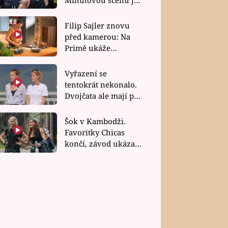
bez dubla
Filip Sajler znovu
před kamerou: Na
Primě ukáže
poctivou kuchyni i
rychlé recepty
Vyřazení se
tentokrát nekonalo.
Dvojčata ale mají po
uzavření třetí etapy
závodu nůž na krku
Šok v Kambodži.
Favoritky Chicas
končí, závod ukázal
svou nejtvrdší tvář