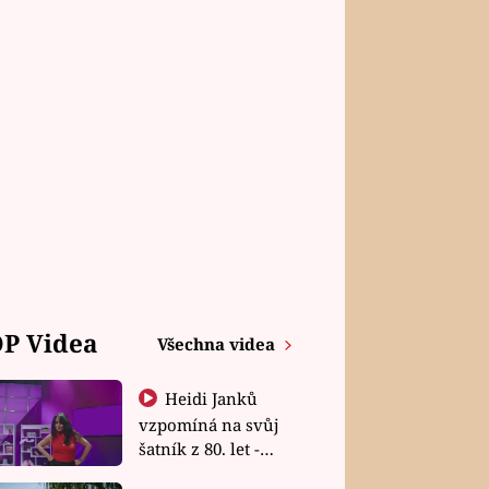
P Videa
Všechna videa
Heidi Janků
vzpomíná na svůj
šatník z 80. let -
Shopaholičky