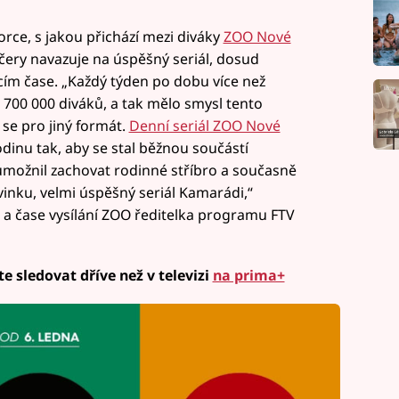
porce, s jakou přichází mezi diváky
ZOO Nové
čery navazuje na úspěšný seriál, dosud
acím čase. „Každý týden po dobu více než
 700 000 diváků, a tak mělo smysl tento
e se pro jiný formát.
Denní seriál ZOO Nové
odinu tak, aby se stal běžnou součástí
možnil zachovat rodinné stříbro a současně
inku, velmi úspěšný seriál Kamarádi,“
 a čase vysílání ZOO ředitelka programu FTV
 sledovat dříve než v televizi
na prima+