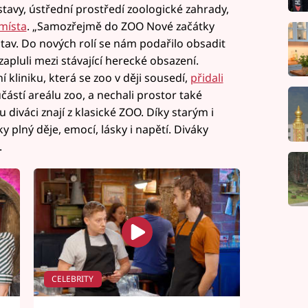
tavy, ústřední prostředí zoologické zahrady,
místa
. „Samozřejmě do ZOO Nové začátky
av. Do nových rolí se nám podařilo obsadit
zapluli mezi stávající herecké obsazení.
í kliniku, která se zoo v ději sousedí,
přidali
učástí areálu zoo, a nechali prostor také
diváci znají z klasické ZOO. Díky starým i
 plný děje, emocí, lásky i napětí. Diváky
.
CELEBRITY