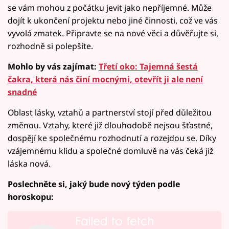
se vám mohou z počátku jevit jako nepříjemné. Může
dojít k ukončení projektu nebo jiné činnosti, což ve vás
vyvolá zmatek. Připravte se na nové věci a důvěřujte si,
rozhodně si polepšíte.
Mohlo by vás zajímat:
Třetí oko: Tajemná šestá
čakra, která nás činí mocnými, otevřít ji ale není
snadné
Oblast lásky, vztahů a partnerství stojí před důležitou
změnou. Vztahy, které již dlouhodobě nejsou šťastné,
dospějí ke společnému rozhodnutí a rozejdou se. Díky
vzájemnému klidu a společné domluvě na vás čeká již
láska nová.
Poslechněte si, jaký bude nový týden podle
horoskopu:
Failed to fetch