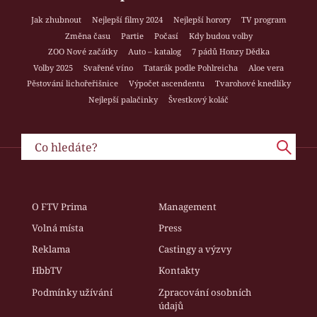
Jak zhubnout
Nejlepší filmy 2024
Nejlepší horory
TV program
Změna času
Partie
Počasí
Kdy budou volby
ZOO Nové začátky
Auto – katalog
7 pádů Honzy Dědka
Volby 2025
Svařené víno
Tatarák podle Pohlreicha
Aloe vera
Pěstování lichořeřišnice
Výpočet ascendentu
Tvarohové knedlíky
Nejlepší palačinky
Švestkový koláč
O FTV Prima
Management
Volná místa
Press
Reklama
Castingy a výzvy
HbbTV
Kontakty
Podmínky užívání
Zpracování osobních
údajů