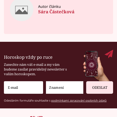
Autor článku
Sára Částečková
Horoskop vždy po ruce
Zanechte nám váš e-mail a my vám
budeme zasílat pravidelný newsletter s
vaším horoskopem.
ODESLAT
Odesláním formuláře souhlasíte s
podmínkami zpracování osobních údajů