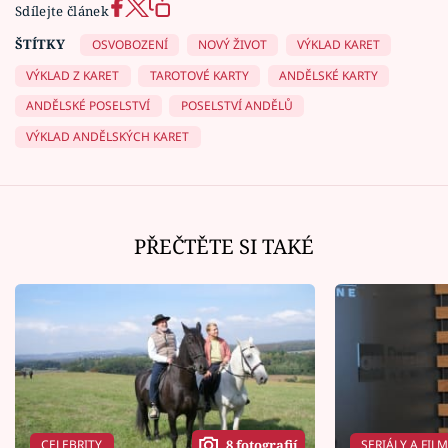
Sdílejte článek
ŠTÍTKY
OSVOBOZENÍ
NOVÝ ŽIVOT
VÝKLAD KARET
VÝKLAD Z KARET
TAROTOVÉ KARTY
ANDĚLSKÉ KARTY
ANDĚLSKÉ POSELSTVÍ
POSELSTVÍ ANDĚLŮ
VÝKLAD ANDĚLSKÝCH KARET
PŘEČTĚTE SI TAKÉ
CELEBRITY
SERIÁLY A FIL
8 fotografií