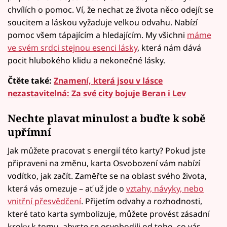
chvílích o pomoc. Ví, že nechat ze života něco odejít se
soucitem a láskou vyžaduje velkou odvahu. Nabízí
pomoc všem tápajícím a hledajícím. My všichni
máme
ve svém srdci stejnou esenci lásky
, která nám dává
pocit hlubokého klidu a nekonečné lásky.
Čtěte také:
Znamení, která jsou v lásce
nezastavitelná: Za své city bojuje Beran i Lev
Nechte plavat minulost a buďte k sobě
upřímní
Jak můžete pracovat s energií této karty? Pokud jste
připraveni na změnu, karta Osvobození vám nabízí
vodítko, jak začít. Zaměřte se na oblast svého života,
která vás omezuje – ať už jde o
vztahy, návyky, nebo
vnitřní přesvědčení
. Přijetím odvahy a rozhodnosti,
které tato karta symbolizuje, můžete provést zásadní
kroky k tomu, abyste se osvobodili od toho, co vás