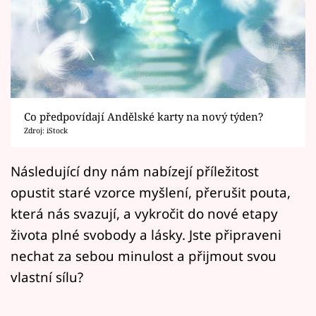
Horoskopy
Sledujte prima+
Filmový festival Karlovy Vary
Pořady
Co předpovídají Andělské karty na nový týden?
Zdroj: iStock
Mámy sobě
Následující dny nám nabízejí příležitost
Přihlášení
opustit staré vzorce myšlení, přerušit pouta,
která nás svazují, a vykročit do nové etapy
života plné svobody a lásky. Jste připraveni
Sledujte nás
nechat za sebou minulost a přijmout svou
vlastní sílu?