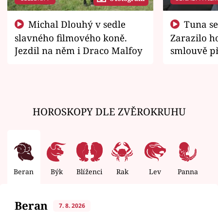
Michal Dlouhý v sedle
Tuna se chtěl vrátit domů.
slavného filmového koně.
Zarazilo ho
Jezdil na něm i Draco Malfoy
smlouvě př
zemřít
HOROSKOPY DLE ZVĚROKRUHU
Beran
Býk
Blíženci
Rak
Lev
Panna
V
Beran
7. 8. 2026