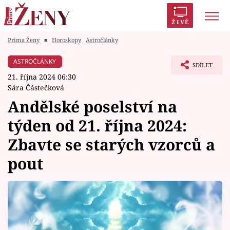
ŽIVĚ
Prima Ženy
■
Horoskopy
Astročlánky
Trendy:
Polabí
Inspekce
Prostřeno!
AYTO?
ASTROČLÁNKY
SDÍLET
Módní alarm
Zrádci
Proměny
21. října 2024 06:30
Sára Částečková
Andělské poselství na
týden od 21. října 2024:
Témata
Zbavte se starých vzorců a
Celebrity
pout
Vztahy
Seriály