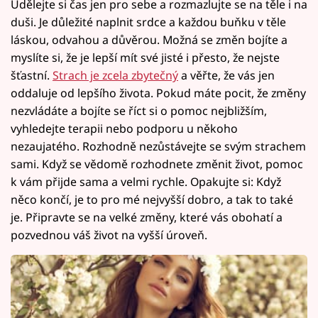
Udělejte si čas jen pro sebe a rozmazlujte se na těle i na
duši. Je důležité naplnit srdce a každou buňku v těle
láskou, odvahou a důvěrou. Možná se změn bojíte a
myslíte si, že je lepší mít své jisté i přesto, že nejste
šťastní.
Strach je zcela zbytečný
a věřte, že vás jen
oddaluje od lepšího života. Pokud máte pocit, že změny
nezvládáte a bojíte se říct si o pomoc nejbližším,
vyhledejte terapii nebo podporu u někoho
nezaujatého. Rozhodně nezůstávejte se svým strachem
sami. Když se vědomě rozhodnete změnit život, pomoc
k vám přijde sama a velmi rychle. Opakujte si: Když
něco končí, je to pro mé nejvyšší dobro, a tak to také
je. Připravte se na velké změny, které vás obohatí a
pozvednou váš život na vyšší úroveň.