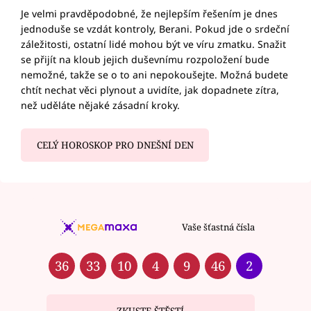
Je velmi pravděpodobné, že nejlepším řešením je dnes
jednoduše se vzdát kontroly, Berani. Pokud jde o srdeční
záležitosti, ostatní lidé mohou být ve víru zmatku. Snažit
se přijít na kloub jejich duševnímu rozpoložení bude
nemožné, takže se o to ani nepokoušejte. Možná budete
chtít nechat věci plynout a uvidíte, jak dopadnete zítra,
než uděláte nějaké zásadní kroky.
CELÝ HOROSKOP PRO DNEŠNÍ DEN
Vaše šťastná čísla
36
33
10
4
9
46
2