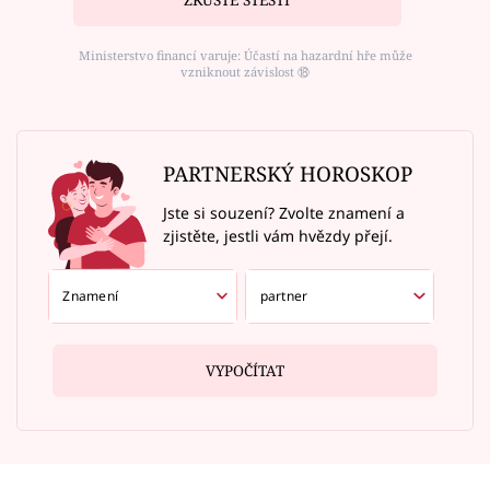
ZKUSTE ŠTĚSTÍ
Ministerstvo financí varuje: Účastí na hazardní hře může
vzniknout závislost ⑱
PARTNERSKÝ HOROSKOP
Jste si souzení? Zvolte znamení a
zjistěte, jestli vám hvězdy přejí.
VYPOČÍTAT