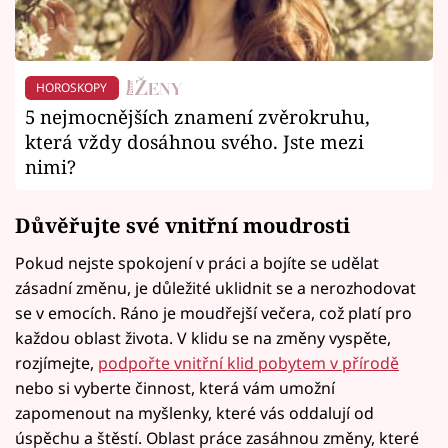
HOROSKOPY
5 nejmocnějších znamení zvěrokruhu,
která vždy dosáhnou svého. Jste mezi
nimi?
Důvěřujte své vnitřní moudrosti
Pokud nejste spokojení v práci a bojíte se udělat
zásadní změnu, je důležité uklidnit se a nerozhodovat
se v emocích. Ráno je moudřejší večera, což platí pro
každou oblast života. V klidu se na změny vyspěte,
rozjímejte,
podpořte vnitřní klid pobytem v přírodě
nebo si vyberte činnost, která vám umožní
zapomenout na myšlenky, které vás oddalují od
úspěchu a štěstí. Oblast práce zasáhnou změny, které