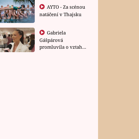
AYTO - Za scénou
natáčení v Thajsku
Gabriela
Gášpárová
promluvila o vztahu
a zakládání rodiny