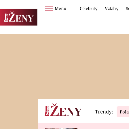
Menu
Celebrity
Vztahy
S
Seriály
Životní styl
ZOO
DIETY A HUBNUTÍ
PROSTŘENO!
CESTOVÁNÍ A
DOVOLENÁ
DUCH
ZDRAVÍ
Trendy:
Pola
Horoskopy
Video
ASTROČLÁNKY
SERIÁLY