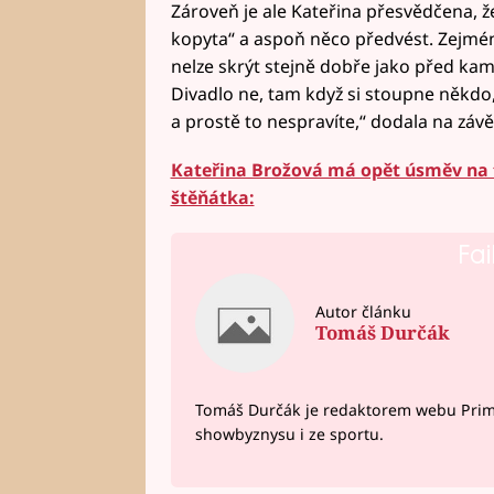
Zároveň je ale Kateřina přesvědčena, že
kopyta“ a aspoň něco předvést. Zejmén
nelze skrýt stejně dobře jako před ka
Divadlo ne, tam když si stoupne někdo,
a prostě to nespravíte,“ dodala na záv
Kateřina Brožová má opět úsměv na t
štěňátka:
Fai
Autor článku
Tomáš Durčák
Tomáš Durčák je redaktorem webu Prima 
showbyznysu i ze sportu.