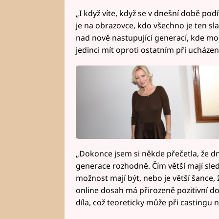
„I když víte, když se v dnešní době po
je na obrazovce, kdo všechno je ten slav
nad nově nastupující generací, kde mo
jedinci mít oproti ostatním při ucházen
„Dokonce jsem si někde přečetla, že d
generace rozhodně. Čím větší mají sledo
možnost mají být, nebo je větší šance, 
online dosah má přirozeně pozitivní d
díla, což teoreticky může při castingu n