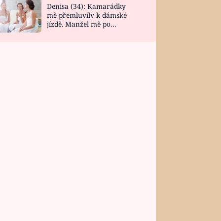
Denisa (34): Kamarádky
mě přemluvily k dámské
jízdě. Manžel mě po
návratu zaskočil