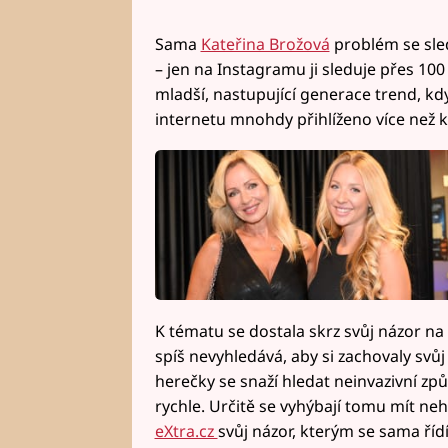
Sama
Kateřina Brožová
problém se sled
– jen na Instagramu ji sleduje přes 100 
mladší, nastupující generace trend, kd
internetu mnohdy přihlíženo více než 
K tématu se dostala skrz svůj názor na 
spíš nevyhledává, aby si zachovaly svůj
herečky se snaží hledat neinvazivní způ
rychle. Určitě se vyhýbají tomu mít nehy
eXtra.cz
svůj názor, kterým se sama řídí