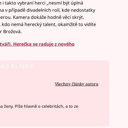
 i takto vybraní herci „nesmí být úplná
a v případě divadelních rolí, kde nedostatky
merou. Kamera dokáže hodně věcí skrýt.
 kdo nemá herecký talent, okamžitě to vidíte
ěr Brožová.
váři. Herečka se raduje z nového
led to fetch
Všechny články autora
ženy. Píše hlavně o celebritách, a to ze