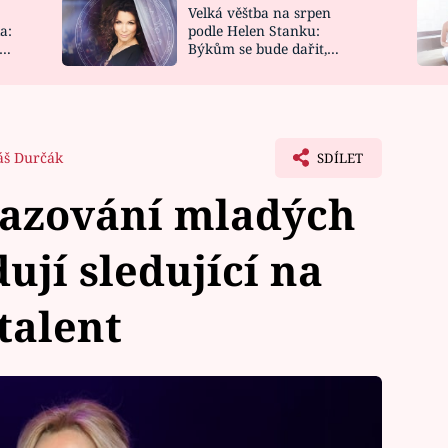
Velká věštba na srpen
NOVINKY
ZAHRADA
a:
podle Helen Stanku:
y
Býkům se bude dařit,
VIDEORECEPTY
DESIGN
Vodnáře čeká jízda
š Durčák
SDÍLET
sazování mladých
ují sledující na
talent