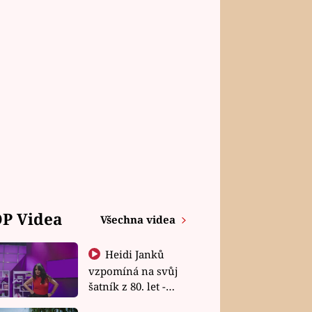
P Videa
Všechna videa
Heidi Janků
vzpomíná na svůj
šatník z 80. let -
Shopaholičky