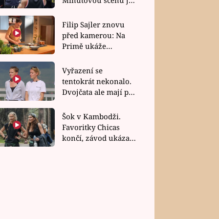
bez dubla
Filip Sajler znovu
před kamerou: Na
Primě ukáže
poctivou kuchyni i
rychlé recepty
Vyřazení se
tentokrát nekonalo.
Dvojčata ale mají po
uzavření třetí etapy
závodu nůž na krku
Šok v Kambodži.
Favoritky Chicas
končí, závod ukázal
svou nejtvrdší tvář