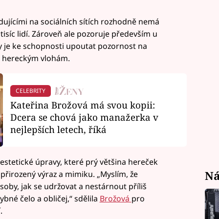
ujícími na sociálních sítích rozhodně nemá
tisíc lidí. Zároveň ale pozoruje především u
y je ke schopnosti upoutat pozornost na
k hereckým vlohám.
CELEBRITY
Kateřina Brožová má svou kopii:
Dcera se chová jako manažerka v
nejlepších letech, říká
estetické úpravy, které prý většina hereček
Ná
 přirozený výraz a mimiku. „Myslím, že
soby, jak se udržovat a nestárnout příliš
bné čelo a obličej,“ sdělila
Brožová
pro
.