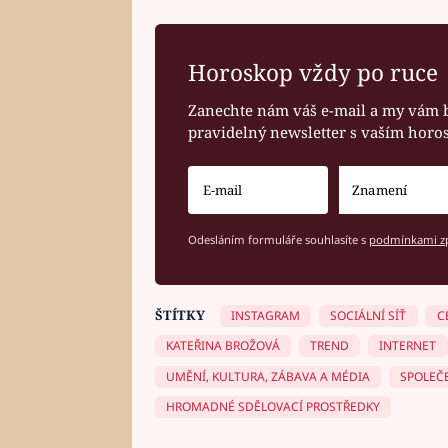
Horoskop vždy po ruce
Zanechte nám váš e-mail a my vám 
pravidelný newsletter s vaším hor
Odesláním formuláře souhlasíte s
podmínkami zp
ŠTÍTKY
INSTAGRAM
SOCIÁLNÍ SÍŤ
C
KATEŘINA BROŽOVÁ
TREND
INTERNET
UMĚNÍ, KULTURA, ZÁBAVA A MÉDIA
SPOLEČ
HROMADNÉ SDĚLOVACÍ PROSTŘEDKY