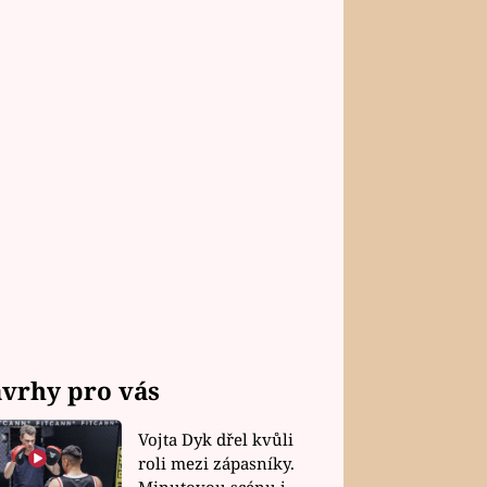
vrhy pro vás
Vojta Dyk dřel kvůli
roli mezi zápasníky.
Minutovou scénu jel