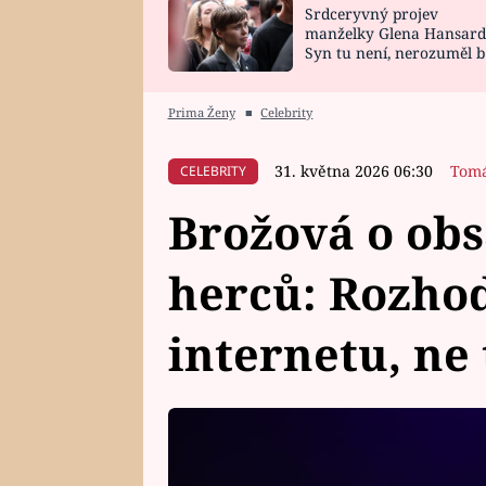
Srdceryvný projev
SNÁŘ
CELEBRITY
manželky Glena Hansard
Syn tu není, nerozuměl b
HOROSKOP NA
VAŘENÍ
tomu, vysvětlila
ROK 2023
Prima Ženy
■
Celebrity
31. května 2026 06:30
Tomá
CELEBRITY
Brožová o ob
herců: Rozhod
internetu, ne 