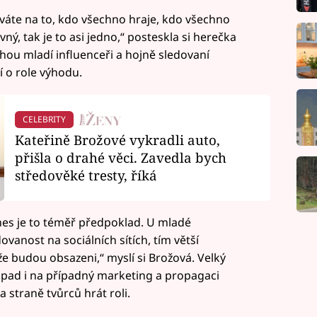
díváte na to, kdo všechno hraje, kdo všechno
ný, tak je to asi jedno,“ posteskla si herečka
hou mladí influenceři a hojně sledovaní
í o role výhodu.
CELEBRITY
Kateřině Brožové vykradli auto,
přišla o drahé věci. Zavedla bych
středověké tresty, říká
nes je to téměř předpoklad. U mladé
vanost na sociálních sítích, tím větší
že budou obsazeni,“ myslí si Brožová. Velký
opad i na případný marketing a propagaci
a straně tvůrců hrát roli.