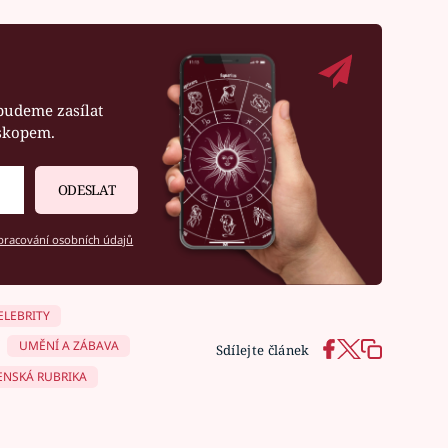
budeme zasílat
oskopem.
ODESLAT
racování osobních údajů
ELEBRITY
UMĚNÍ A ZÁBAVA
Sdílejte článek
ENSKÁ RUBRIKA