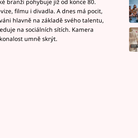
ké branži pohybuje již od konce 80.
vize, filmu i divadla. A dnes má pocit,
ováni hlavně na základě svého talentu,
 sleduje na sociálních sítích. Kamera
konalost umně skrýt.