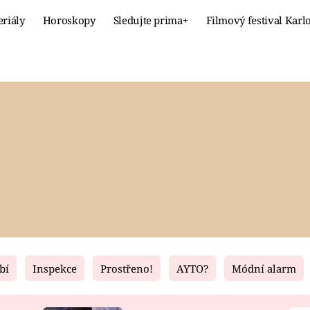
eriály
Horoskopy
Sledujte prima+
Filmový festival Karl
Celebrity
Recept
MÓDA A KRÁSA
HLAVNÍ JÍ
VZTAHY A SEX
SLADKÉ
PRIMA MAMINKA
ZDRAVÉ
bí
Inspekce
Prostřeno!
AYTO?
Módní alarm
Fresh
Living
RECEPTY
BYDLENÍ