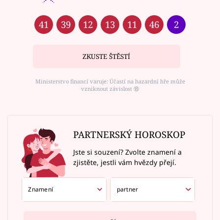
41
39
12
13
11
46
2
ZKUSTE ŠTĚSTÍ
Ministerstvo financí varuje: Účastí na hazardní hře může
vzniknout závislost ⑱
PARTNERSKÝ HOROSKOP
Jste si souzení? Zvolte znamení a
zjistěte, jestli vám hvězdy přejí.