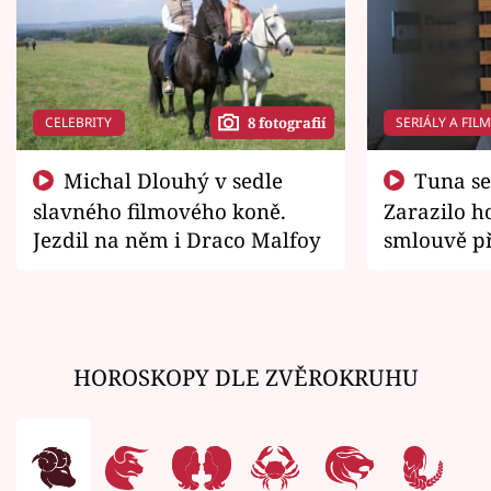
CELEBRITY
SERIÁLY A FIL
8 fotografií
Michal Dlouhý v sedle
Tuna se chtěl vrátit domů.
slavného filmového koně.
Zarazilo ho
Jezdil na něm i Draco Malfoy
smlouvě př
zemřít
HOROSKOPY DLE ZVĚROKRUHU