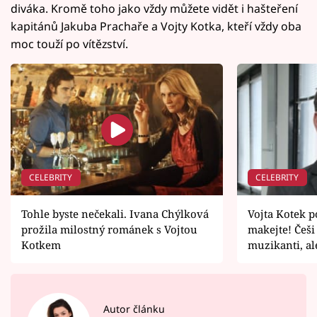
diváka. Kromě toho jako vždy můžete vidět i hašteření
kapitánů Jakuba Prachaře a Vojty Kotka, kteří vždy oba
moc touží po vítězství.
CELEBRITY
CELEBRITY
Tohle byste nečekali. Ivana Chýlková
Vojta Kotek p
prožila milostný románek s Vojtou
makejte! Češi
Kotkem
muzikanti, al
Autor článku