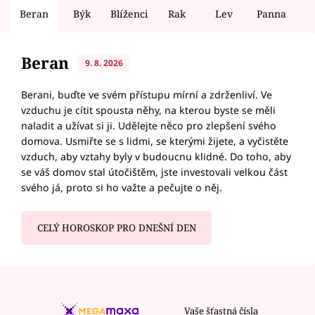
Beran
Býk
Blíženci
Rak
Lev
Panna
V
Beran
9. 8. 2026
Berani, buďte ve svém přístupu mírní a zdrženliví. Ve
vzduchu je cítit spousta něhy, na kterou byste se měli
naladit a užívat si ji. Udělejte něco pro zlepšení svého
domova. Usmiřte se s lidmi, se kterými žijete, a vyčistěte
vzduch, aby vztahy byly v budoucnu klidné. Do toho, aby
se váš domov stal útočištěm, jste investovali velkou část
svého já, proto si ho važte a pečujte o něj.
CELÝ HOROSKOP PRO DNEŠNÍ DEN
Vaše šťastná čísla