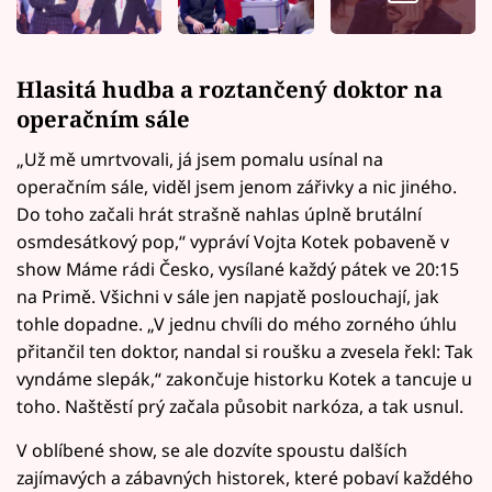
Hlasitá hudba a roztančený doktor na
operačním sále
„Už mě umrtvovali, já jsem pomalu usínal na
operačním sále, viděl jsem jenom zářivky a nic jiného.
Do toho začali hrát strašně nahlas úplně brutální
osmdesátkový pop,“ vypráví Vojta Kotek pobaveně v
show Máme rádi Česko, vysílané každý pátek ve 20:15
na Primě. Všichni v sále jen napjatě poslouchají, jak
tohle dopadne. „V jednu chvíli do mého zorného úhlu
přitančil ten doktor, nandal si roušku a zvesela řekl: Tak
vyndáme slepák,“ zakončuje historku Kotek a tancuje u
toho. Naštěstí prý začala působit narkóza, a tak usnul.
V oblíbené show, se ale dozvíte spoustu dalších
zajímavých a zábavných historek, které pobaví každého