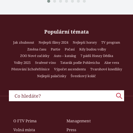
Populární témata
Jak zhubnout
Nejlepší filmy 2024
Nejlepší horory
TV program
Změna času
Partie
Počasí
Kdy budou volby
ZOO Nové začátky
Auto – katalog
7 pádů Honzy Dědka
Volby 2025
Svařené víno
Tatarák podle Pohlreicha
Aloe vera
Pěstování lichořeřišnice
Výpočet ascendentu
Tvarohové knedlíky
Nejlepší palačinky
Švestkový koláč
O FTV Prima
Management
Volná místa
Press