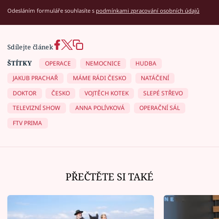
Odesláním formuláře souhlasíte s
podmínkami zpracování osobních údajů
Sdílejte článek
ŠTÍTKY
OPERACE
NEMOCNICE
HUDBA
JAKUB PRACHAŘ
MÁME RÁDI ČESKO
NATÁČENÍ
DOKTOR
ČESKO
VOJTĚCH KOTEK
SLEPÉ STŘEVO
TELEVIZNÍ SHOW
ANNA POLÍVKOVÁ
OPERAČNÍ SÁL
FTV PRIMA
PŘEČTĚTE SI TAKÉ