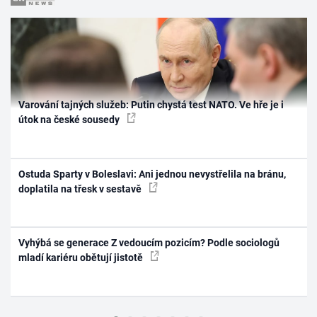
Varování tajných služeb: Putin chystá test NATO. Ve hře je i
útok na české sousedy
Ostuda Sparty v Boleslavi: Ani jednou nevystřelila na bránu,
doplatila na třesk v sestavě
Vyhýbá se generace Z vedoucím pozicím? Podle sociologů
mladí kariéru obětují jistotě