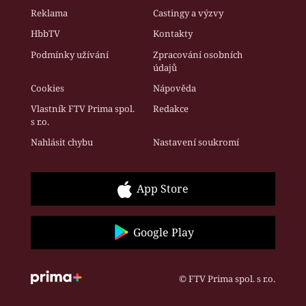
Reklama
Castingy a výzvy
HbbTV
Kontakty
Podmínky užívání
Zpracování osobních
údajů
Cookies
Nápověda
Vlastník FTV Prima spol.
Redakce
s r.o.
Nahlásit chybu
Nastavení soukromí
App Store
Google Play
© FTV Prima spol. s r.o.