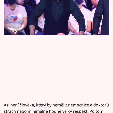
Horoskopy
tomu Vojtěch Kotek (34) dnes směje, tenkrát
Sledujte prima+
mu veselo asi moc nebylo.
Filmový festival Karlovy Vary
Pořady
Mámy sobě
Přihlášení
Sledujte nás
Asi není člověka, který by neměl z nemocnice a doktorů
strach nebo minimálně hodně velký respekt. Po tom,