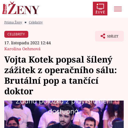
ŽIVĚ
Prima Ženy
■
Celebrity
Trendy:
Polabí
Inspekce
Prostřeno!
AYTO?
CELEBRITY
SDÍLET
Módní alarm
Zrádci
Proměny
17. listopadu 2022 12:44
Karolína Oehmová
Vojta Kotek popsal šílený
zážitek z operačního sálu:
Témata
Brutální pop a tančící
Celebrity
doktor
Žádná položka z playlistu není
Vztahy
Známý herec, režisér, ale také kapitán bílého
dostupná.
Seriály
týmu populární soutěžní show, prozradil svůj
zážitek z operace slepého střeva. I když se