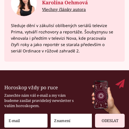
Karolína Oehmová
Všechny články autora
Sleduje dění v zákulisí oblíbených seriálů televize
Prima, vytváří rozhovory a reportáže. Šoubyznysu se
věnovala i předtím v televizi Nova, kde pracovala
čtyři roky a jako reportér se starala především o
seriál Ordinace v růžové zahradě 2.
Horoskop vždy po ruce
Zanechte nám váš e-mail a my vám
budeme zasílat pravidelný newsletter s
vaším horoskopem.
ODESLAT