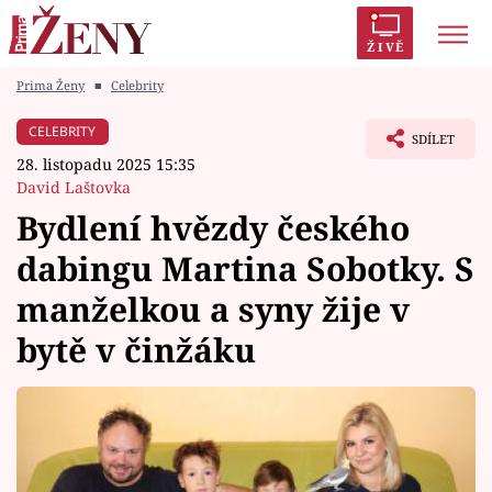
ŽIVĚ
Prima Ženy
■
Celebrity
Trendy:
Polabí
Inspekce
Prostřeno!
AYTO?
CELEBRITY
SDÍLET
Módní alarm
Zrádci
Proměny
28. listopadu 2025 15:35
David Laštovka
Bydlení hvězdy českého
dabingu Martina Sobotky. S
Témata
manželkou a syny žije v
Celebrity
bytě v činžáku
Vztahy
Seriály