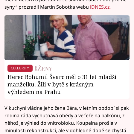
syny,“ prozradil Martin Sobotka webu
iDNES.cz.
CELEBRITY
Herec Bohumil Švarc měl o 31 let mladší
manželku. Žili v bytě s krásným
výhledem na Prahu
V kuchyni vládne jeho žena Bára, v letním období si pak
rodina ráda vychutnává obědy a večeře na balkónu, z
něhož je výhled do vnitrobloku. Koupelna prošla v
minulosti rekonstrukcí, ale v dohledné době se chystá