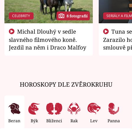
CELEBRITY
SERIÁLY A FIL
8 fotografií
Michal Dlouhý v sedle
Tuna se chtěl vrátit domů.
slavného filmového koně.
Zarazilo ho
Jezdil na něm i Draco Malfoy
smlouvě př
zemřít
HOROSKOPY DLE ZVĚROKRUHU
Beran
Býk
Blíženci
Rak
Lev
Panna
V