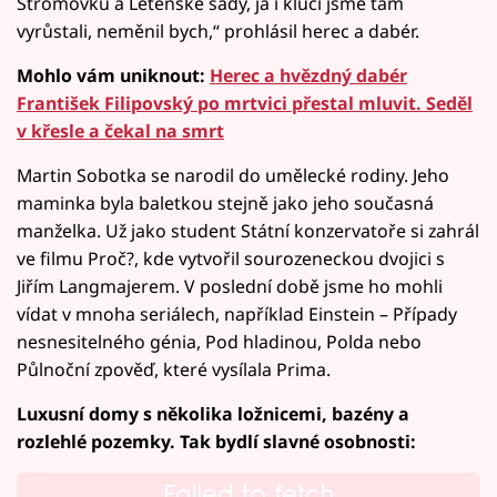
Stromovku a Letenské sady, já i kluci jsme tam
vyrůstali, neměnil bych,“ prohlásil herec a dabér.
Mohlo vám uniknout:
Herec a hvězdný dabér
František Filipovský po mrtvici přestal mluvit. Seděl
v křesle a čekal na smrt
Martin Sobotka se narodil do umělecké rodiny. Jeho
maminka byla baletkou stejně jako jeho současná
manželka. Už jako student Státní konzervatoře si zahrál
ve filmu Proč?, kde vytvořil sourozeneckou dvojici s
Jiřím Langmajerem. V poslední době jsme ho mohli
vídat v mnoha seriálech, například Einstein – Případy
nesnesitelného génia, Pod hladinou, Polda nebo
Půlnoční zpověď, které vysílala Prima.
Luxusní domy s několika ložnicemi, bazény a
rozlehlé pozemky. Tak bydlí slavné osobnosti:
Failed to fetch