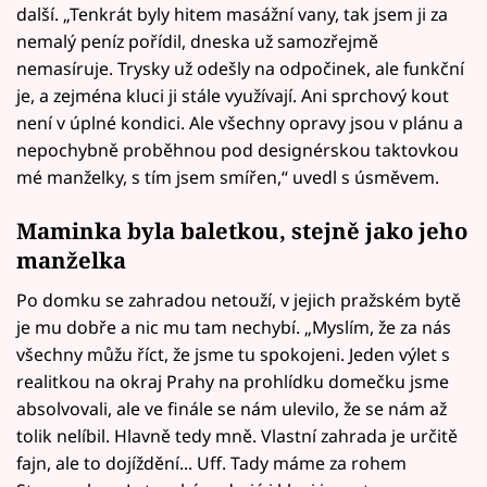
další. „Tenkrát byly hitem masážní vany, tak jsem ji za
nemalý peníz pořídil, dneska už samozřejmě
nemasíruje. Trysky už odešly na odpočinek, ale funkční
je, a zejména kluci ji stále využívají. Ani sprchový kout
není v úplné kondici. Ale všechny opravy jsou v plánu a
nepochybně proběhnou pod designérskou taktovkou
mé manželky, s tím jsem smířen,“ uvedl s úsměvem.
Maminka byla baletkou, stejně jako jeho
manželka
Po domku se zahradou netouží, v jejich pražském bytě
je mu dobře a nic mu tam nechybí. „Myslím, že za nás
všechny můžu říct, že jsme tu spokojeni. Jeden výlet s
realitkou na okraj Prahy na prohlídku domečku jsme
absolvovali, ale ve finále se nám ulevilo, že se nám až
tolik nelíbil. Hlavně tedy mně. Vlastní zahrada je určitě
fajn, ale to dojíždění... Uff. Tady máme za rohem