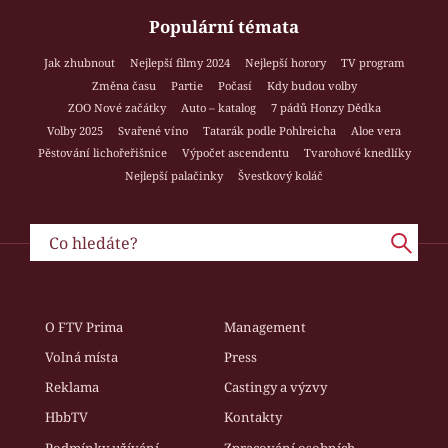
Populární témata
Jak zhubnout
Nejlepší filmy 2024
Nejlepší horory
TV program
Změna času
Partie
Počasí
Kdy budou volby
ZOO Nové začátky
Auto – katalog
7 pádů Honzy Dědka
Volby 2025
Svařené víno
Tatarák podle Pohlreicha
Aloe vera
Pěstování lichořeřišnice
Výpočet ascendentu
Tvarohové knedlíky
Nejlepší palačinky
Švestkový koláč
O FTV Prima
Management
Volná místa
Press
Reklama
Castingy a výzvy
HbbTV
Kontakty
Podmínky užívání
Zpracování osobních