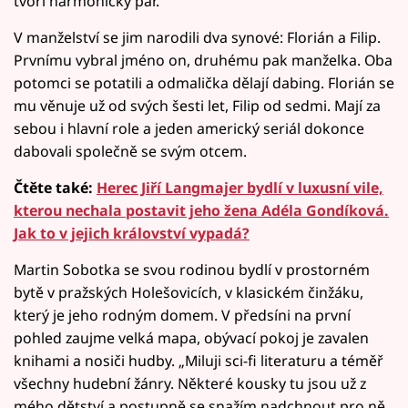
tvoří harmonický pár.
V manželství se jim narodili dva synové: Florián a Filip.
Prvnímu vybral jméno on, druhému pak manželka. Oba
potomci se potatili a odmalička dělají dabing. Florián se
mu věnuje už od svých šesti let, Filip od sedmi. Mají za
sebou i hlavní role a jeden americký seriál dokonce
dabovali společně se svým otcem.
Čtěte také:
Herec Jiří Langmajer bydlí v luxusní vile,
kterou nechala postavit jeho žena Adéla Gondíková.
Jak to v jejich království vypadá?
Martin Sobotka se svou rodinou bydlí v prostorném
bytě v pražských Holešovicích, v klasickém činžáku,
který je jeho rodným domem. V předsíni na první
pohled zaujme velká mapa, obývací pokoj je zavalen
knihami a nosiči hudby. „Miluji sci-fi literaturu a téměř
všechny hudební žánry. Některé kousky tu jsou už z
mého dětství a postupně se snažím nadchnout pro ně