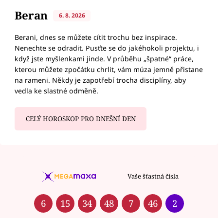
Beran
6. 8. 2026
Berani, dnes se můžete cítit trochu bez inspirace.
Nenechte se odradit. Pusťte se do jakéhokoli projektu, i
když jste myšlenkami jinde. V průběhu „špatné“ práce,
kterou můžete zpočátku chrlit, vám múza jemně přistane
na rameni. Někdy je zapotřebí trocha disciplíny, aby
vedla ke slastné odměně.
CELÝ HOROSKOP PRO DNEŠNÍ DEN
Vaše šťastná čísla
6
15
34
48
7
46
2