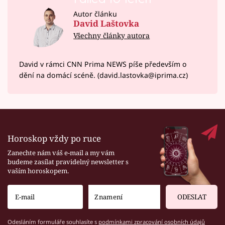
Autor článku
David Laštovka
Všechny články autora
David v rámci CNN Prima NEWS píše především o
dění na domácí scéně. (david.lastovka@iprima.cz)
Horoskop vždy po ruce
Zanechte nám váš e-mail a my vám
budeme zasílat pravidelný newsletter s
vaším horoskopem.
ODESLAT
Odesláním formuláře souhlasíte s
podmínkami zpracování osobních údajů