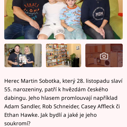
Horoskopy
Sledujte prima+
Filmový festival Karlovy Vary
Pořady
Mámy sobě
Přihlášení
Herec Martin Sobotka, který 28. listopadu slaví
55. narozeniny, patří k hvězdám českého
Sledujte nás
dabingu. Jeho hlasem promlouvají například
Adam Sandler, Rob Schneider, Casey Affleck či
Ethan Hawke. Jak bydlí a jaké je jeho
soukromí?