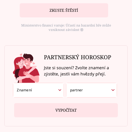
ZKUSTE ŠTĚSTÍ
Ministerstvo financí varuje: Účastí na hazardní hře může
vzniknout závislost ⑱
PARTNERSKÝ HOROSKOP
Jste si souzení? Zvolte znamení a
zjistěte, jestli vám hvězdy přejí.
VYPOČÍTAT