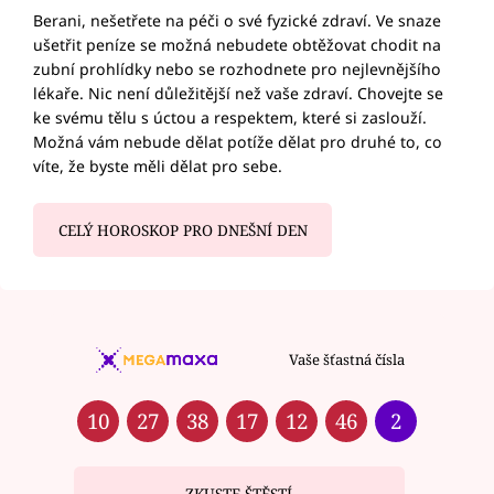
Berani, nešetřete na péči o své fyzické zdraví. Ve snaze
ušetřit peníze se možná nebudete obtěžovat chodit na
zubní prohlídky nebo se rozhodnete pro nejlevnějšího
lékaře. Nic není důležitější než vaše zdraví. Chovejte se
ke svému tělu s úctou a respektem, které si zaslouží.
Možná vám nebude dělat potíže dělat pro druhé to, co
víte, že byste měli dělat pro sebe.
CELÝ HOROSKOP PRO DNEŠNÍ DEN
Vaše šťastná čísla
10
27
38
17
12
46
2
ZKUSTE ŠTĚSTÍ