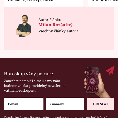
Autor článku
Milan Rozšafný
Všechny články autora
Horoskop vždy po ruce
Zanechte nám váš e-mail a my vám
budeme zasílat pravidelný newsletter s
vaším horoskopem.
ODESLAT
Odesláním formuláře souhlasíte s
podmínkami zpracování osobních údajů