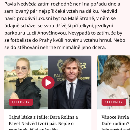
Pavla Nedvěda zatím rozhodně není na pořadu dne a
zamilovaný pár nejspíš čeká vztah na dálku. Nedvěd
navíc prodává luxusní byt na Malé Straně, v něm se
údajně scházel se svou dřívější přítelkyní, jezdkyní
parkouru Lucií Anovčínovou. Nevypadá to zatím, že by
se fotbalista do Prahy kvůli novému vztahu hrnul. Nebo
se do stěhování nehrne minimálně jeho dcera.
CELEBRITY
CELEBRITY
Tajná láska z Itálie: Dara Rolins a
Vánoce Pavla
Pavel Nedvěd tvoří pár. Nejde o
Daře rodinu?
románek, říká zpěvačka
kde stráví sv