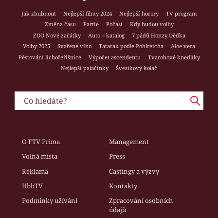
Jak zhubnout
Nejlepší filmy 2024
Nejlepší horory
TV program
Změna času
Partie
Počasí
Kdy budou volby
ZOO Nové začátky
Auto – katalog
7 pádů Honzy Dědka
Volby 2025
Svařené víno
Tatarák podle Pohlreicha
Aloe vera
Pěstování lichořeřišnice
Výpočet ascendentu
Tvarohové knedlíky
Nejlepší palačinky
Švestkový koláč
O FTV Prima
Management
Volná místa
Press
Reklama
Castingy a výzvy
HbbTV
Kontakty
Podmínky užívání
Zpracování osobních
údajů