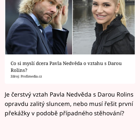
Horoskopy
Sledujte prima+
Filmový festival Karlovy Vary
Pořady
Mámy sobě
Co si myslí dcera Pavla Nedvěda o vztahu s Darou
Rolins?
Zdroj: Profimedia.cz
Přihlášení
Je čerstvý vztah Pavla Nedvěda s Darou Rolins
opravdu zalitý sluncem, nebo musí řešit první
Sledujte nás
překážky v podobě případného stěhování?