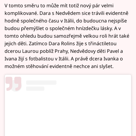
V tomto směru to může mít totiž nový pár velmi
komplikované. Dara s Nedvědem sice trávili evidentně
hodně společného času v Itálii, do budoucna nejspíše
budou přemýšlet o společném hnízdečku lásky. A v
tomto ohledu budou samozřejmě velkou roli hrát také
jejich děti. Zatímco Dara Rolins žije s třináctiletou
dcerou Laurou poblíž Prahy, Nedvědovy děti Pavel a
Ivana žijí s fotbalistou v Itálii. A právě dcera Ivanka o
možném stěhování evidentně nechce ani slyšet.