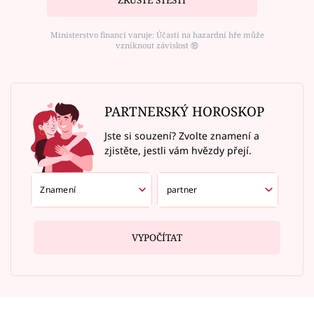
Ministerstvo financí varuje: Účastí na hazardní hře může
vzniknout závislost ⑱
PARTNERSKÝ HOROSKOP
Jste si souzení? Zvolte znamení a
zjistěte, jestli vám hvězdy přejí.
VYPOČÍTAT