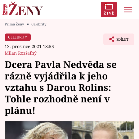
ŽIVĚ
Prima Ženy
■
Celebrity
Trendy:
Polabí
Inspekce
Prostřeno!
AYTO?
CELEBRITY
SDÍLET
Módní alarm
Zrádci
Proměny
13. prosince 2021 18:55
Milan Rozšafný
Dcera Pavla Nedvěda se
rázně vyjádřila k jeho
Témata
vztahu s Darou Rolins:
Celebrity
Tohle rozhodně není v
plánu!
Vztahy
Seriály