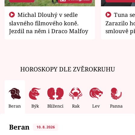
Michal Dlouhý v sedle
Tuna se chtěl vrátit domů.
slavného filmového koně.
Zarazilo ho
Jezdil na něm i Draco Malfoy
smlouvě př
zemřít
HOROSKOPY DLE ZVĚROKRUHU
Beran
Býk
Blíženci
Rak
Lev
Panna
V
Beran
10. 8. 2026