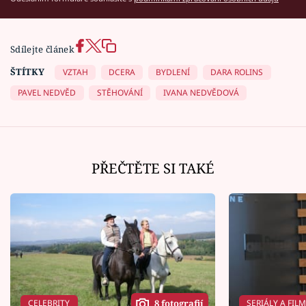
Sdílejte článek
ŠTÍTKY
VZTAH
DCERA
BYDLENÍ
DARA ROLINS
PAVEL NEDVĚD
STĚHOVÁNÍ
IVANA NEDVĚDOVÁ
PŘEČTĚTE SI TAKÉ
CELEBRITY
SERIÁLY A FIL
8 fotografií