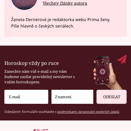
Všechny články autora
Žaneta Dernerová je redaktorka webu Prima ženy.
Píše hlavně o českých seriálech.
Horoskop vždy po ruce
Zanechte nám váš e-mail a my vám
budeme zasílat pravidelný newsletter s
vaším horoskopem.
ODESLAT
Odesláním formuláře souhlasíte s
podmínkami zpracování osobních údajů