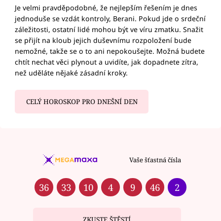
Je velmi pravděpodobné, že nejlepším řešením je dnes
jednoduše se vzdát kontroly, Berani. Pokud jde o srdeční
záležitosti, ostatní lidé mohou být ve víru zmatku. Snažit
se přijít na kloub jejich duševnímu rozpoložení bude
nemožné, takže se o to ani nepokoušejte. Možná budete
chtít nechat věci plynout a uvidíte, jak dopadnete zítra,
než uděláte nějaké zásadní kroky.
CELÝ HOROSKOP PRO DNEŠNÍ DEN
Vaše šťastná čísla
36
33
10
4
9
46
2
ZKUSTE ŠTĚSTÍ