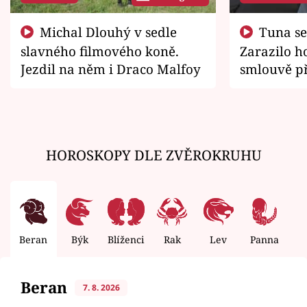
Michal Dlouhý v sedle
Tuna se chtěl vrátit domů.
slavného filmového koně.
Zarazilo ho
Jezdil na něm i Draco Malfoy
smlouvě př
zemřít
HOROSKOPY DLE ZVĚROKRUHU
Beran
Býk
Blíženci
Rak
Lev
Panna
V
Beran
7. 8. 2026