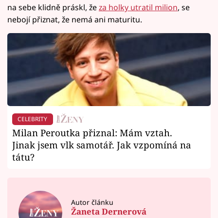
na sebe klidně práskl, že
za holky utratil milion
, se
nebojí přiznat, že nemá ani maturitu.
CELEBRITY
Milan Peroutka přiznal: Mám vztah.
Jinak jsem vlk samotář. Jak vzpomíná na
tátu?
Autor článku
Žaneta Dernerová