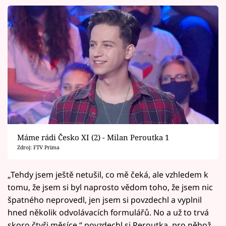
Máme rádi Česko XI (2) - Milan Peroutka 1
Zdroj: FTV Prima
„Tehdy jsem ještě netušil, co mě čeká, ale vzhledem k
tomu, že jsem si byl naprosto vědom toho, že jsem nic
špatného neprovedl, jen jsem si povzdechl a vyplnil
hned několik odvolávacích formulářů. No a už to trvá
skoro čtyři měsíce,“ povzdechl si Peroutka, pro něhož