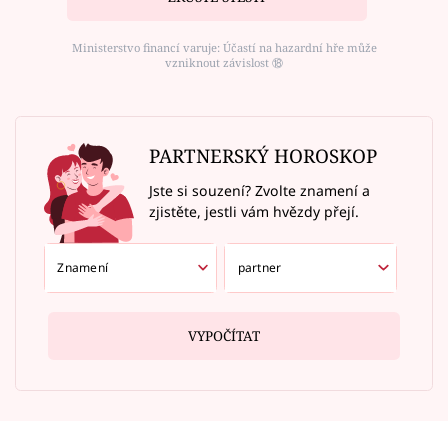
Ministerstvo financí varuje: Účastí na hazardní hře může
vzniknout závislost ⑱
PARTNERSKÝ HOROSKOP
Jste si souzení? Zvolte znamení a
zjistěte, jestli vám hvězdy přejí.
VYPOČÍTAT