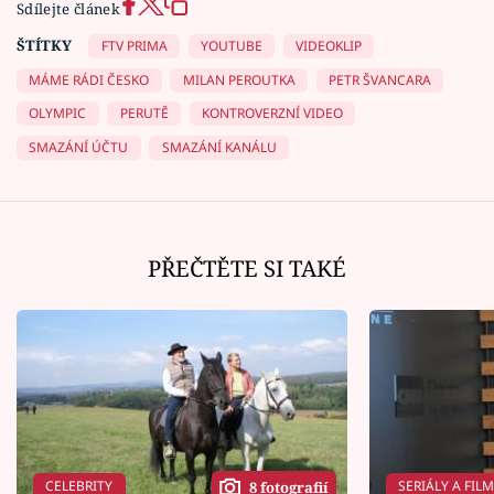
Sdílejte článek
ŠTÍTKY
FTV PRIMA
YOUTUBE
VIDEOKLIP
MÁME RÁDI ČESKO
MILAN PEROUTKA
PETR ŠVANCARA
OLYMPIC
PERUTĚ
KONTROVERZNÍ VIDEO
SMAZÁNÍ ÚČTU
SMAZÁNÍ KANÁLU
PŘEČTĚTE SI TAKÉ
CELEBRITY
SERIÁLY A FIL
8 fotografií