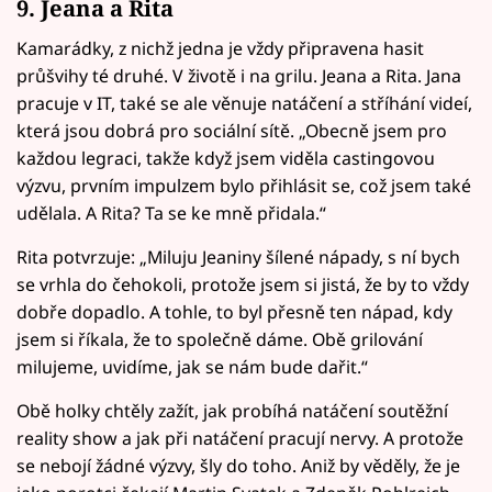
9. Jeana a Rita
Kamarádky, z nichž jedna je vždy připravena hasit
průšvihy té druhé. V životě i na grilu. Jeana a Rita. Jana
pracuje v IT, také se ale věnuje natáčení a stříhání videí,
která jsou dobrá pro sociální sítě. „Obecně jsem pro
každou legraci, takže když jsem viděla castingovou
výzvu, prvním impulzem bylo přihlásit se, což jsem také
udělala. A Rita? Ta se ke mně přidala.“
Rita potvrzuje: „Miluju Jeaniny šílené nápady, s ní bych
se vrhla do čehokoli, protože jsem si jistá, že by to vždy
dobře dopadlo. A tohle, to byl přesně ten nápad, kdy
jsem si říkala, že to společně dáme. Obě grilování
milujeme, uvidíme, jak se nám bude dařit.“
Obě holky chtěly zažít, jak probíhá natáčení soutěžní
reality show a jak při natáčení pracují nervy. A protože
se nebojí žádné výzvy, šly do toho. Aniž by věděly, že je