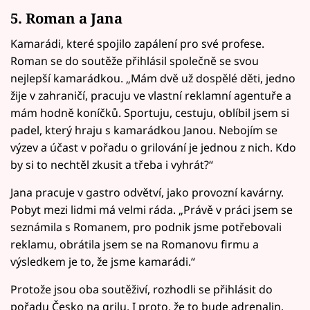
5. Roman a Jana
Kamarádi, které spojilo zapálení pro své profese.
Roman se do soutěže přihlásil společně se svou
nejlepší kamarádkou. „Mám dvě už dospělé děti, jedno
žije v zahraničí, pracuju ve vlastní reklamní agentuře a
mám hodně koníčků. Sportuju, cestuju, oblíbil jsem si
padel, který hraju s kamarádkou Janou. Nebojím se
výzev a účast v pořadu o grilování je jednou z nich. Kdo
by si to nechtěl zkusit a třeba i vyhrát?“
Jana pracuje v gastro odvětví, jako provozní kavárny.
Pobyt mezi lidmi má velmi ráda. „Právě v práci jsem se
seznámila s Romanem, pro podnik jsme potřebovali
reklamu, obrátila jsem se na Romanovu firmu a
výsledkem je to, že jsme kamarádi.“
Protože jsou oba soutěživí, rozhodli se přihlásit do
pořadu Česko na grilu. I proto, že to bude adrenalin,