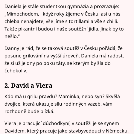
Daniela je stále studentkou gymnázia a prozrazuje:
„Mimochodem, i když roky žijeme v Česku, asi u nás
chleba nenajdete, vše jíme s tortillami a vše s chilli.
Takže pikantní budou i naše soutěžní jídla. Jinak by to
nešlo.“
Danny je rád, že se taková soutěž v Česku pořádá, že
posune grilování na vyšší úroveň. Daniela má radost,
že si užije dny po boku táty, se kterým by šla do
čehokoliv.
2. David a Viera
Kdo má u grilu pravdu? Maminka, nebo syn? Skvělá
dvojice, která ukazuje sílu rodinných vazeb, vám
rozhodně bude blízká.
Viera je pracující důchodkyní, v soutěži je se synem
Davidem, který pracuje jako stavbyvedoucí v Německu.