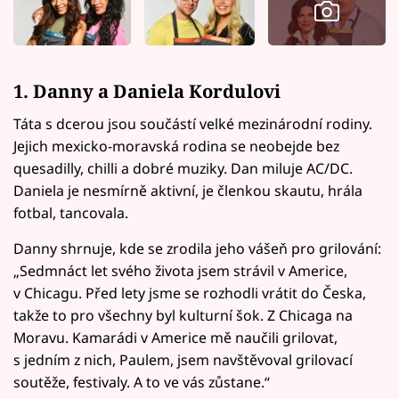
1. Danny a Daniela Kordulovi
Táta s dcerou jsou součástí velké mezinárodní rodiny.
Jejich mexicko-moravská rodina se neobejde bez
quesadilly, chilli a dobré muziky. Dan miluje AC/DC.
Daniela je nesmírně aktivní, je členkou skautu, hrála
fotbal, tancovala.
Danny shrnuje, kde se zrodila jeho vášeň pro grilování:
„Sedmnáct let svého života jsem strávil v Americe,
v Chicagu. Před lety jsme se rozhodli vrátit do Česka,
takže to pro všechny byl kulturní šok. Z Chicaga na
Moravu. Kamarádi v Americe mě naučili grilovat,
s jedním z nich, Paulem, jsem navštěvoval grilovací
soutěže, festivaly. A to ve vás zůstane.“