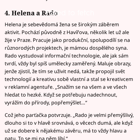
Failed to fetch
4. Helena a Rado
Helena je sebevědomá žena se širokým záběrem
aktivit. Pochází původně z Havířova, několik let už ale
žije v Praze. Pracuje jako produkční, spolupodílí se na
různorodých projektech, je mámou dospělého syna.
Rado vystudoval informační technologie, ale jak sám
tvrdí, vždy byl spíš umělecky zaměřený. Maluje obrazy,
jenže zjistil, že tím se uživit nedá, takže propojil svět
technologií a kreativu sobě vlastní a stal se kreativcem
v reklamní agentuře. „Snažím se na všem a ve všech
hledat to hezké. Když se potřebuju nadechnout,
vyrážím do přírody, popřemýšlet…“
Což jeho parťačka potvrzuje. „Rado je velmi přemýšlivý,
dlouho si to v hlavě srovnává, o věcech dumá, ale když
už se dobere k nějakému závěru, má to vždy hlavu a
patu. To se mi na něm líbí.“