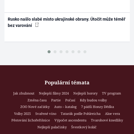
Rusko našlo slabé místo ukrajinské obrany. Útočit může téměř
bez varování
Populární témata
Jak zhubnout
Nejlepší filmy 2024
Nejlepší horory
TV program
Změna času
Partie
Počasí
Kdy budou volby
ZOO Nové začátky
Auto – katalog
7 pádů Honzy Dědka
Volby 2025
Svařené víno
Tatarák podle Pohlreicha
Aloe vera
Pěstování lichořeřišnice
Výpočet ascendentu
Tvarohové knedlíky
Nejlepší palačinky
Švestkový koláč