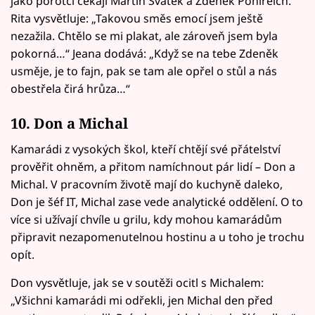
jako porotci čekají Martin Svatek a Zdeněk Pohlreich.
Rita vysvětluje: „Takovou směs emocí jsem ještě
nezažila. Chtělo se mi plakat, ale zároveň jsem byla
pokorná…“ Jeana dodává: „Když se na tebe Zdeněk
usměje, je to fajn, pak se tam ale opřel o stůl a nás
obestřela čirá hrůza…“
10. Don a Michal
Kamarádi z vysokých škol, kteří chtějí své přátelství
prověřit ohněm, a přitom namíchnout pár lidí – Don a
Michal. V pracovním životě mají do kuchyně daleko,
Don je šéf IT, Michal zase vede analytické oddělení. O to
více si užívají chvíle u grilu, kdy mohou kamarádům
připravit nezapomenutelnou hostinu a u toho je trochu
opít.
Don vysvětluje, jak se v soutěži ocitl s Michalem:
„Všichni kamarádi mi odřekli, jen Michal den před