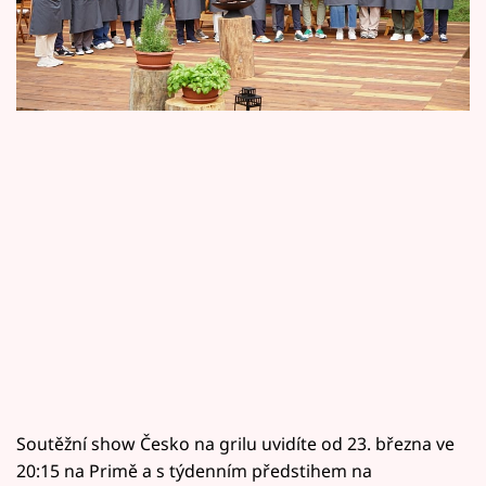
Horoskopy
poroty v podání Zdeňka Pohlreicha a Martina
Svatka.
Sledujte prima+
Filmový festival Karlovy Vary
Pořady
Mámy sobě
Přihlášení
Sledujte nás
Soutěžní show Česko na grilu uvidíte od 23. března ve
20:15 na Primě a s týdenním předstihem na