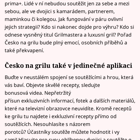
prima+. Lidé v ní nebudou soutěžit jen za sebe a mezi
sebou, ale ve dvojici s kamarádem, partnerem,
maminkou či kolegou. Jak fungování v páru ovlivní
jejich strategii? Kdo si nakonec dojde pro výhru? Kdo si
odnese vysněný titul Grilmastera a luxusní gril? Pořad
Česko na grilu bude plný emocí, osobních příběhů a
také překvapení.
Česko na grilu také v jedinečné aplikaci
Buďte v neustálém spojení se soutěžícími a hrou, která
vás baví. Objevte skvělé recepty, sledujte
bonusová videa. Nepřetržitý
přísun exkluzivních informací, fotek a dalších materiálů,
které na televizní obrazovce neuvidíte. Kromě receptů
ke grilu tu najdete i exkluzivní recepty přímo od
soutěžících. Nesouhlasíte s názorem
porotců? Účastníky soutěže můžete hodnotit i vy
sami! Hlasujte pro svou oblíbenou dvojici a soutěžte o