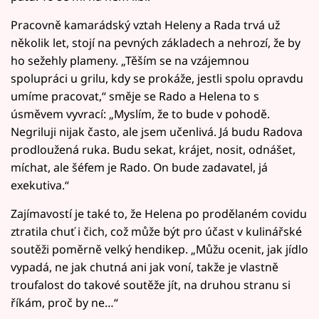
Pracovně kamarádský vztah Heleny a Rada trvá už
několik let, stojí na pevných základech a nehrozí, že by
ho sežehly plameny. „Těším se na vzájemnou
spolupráci u grilu, kdy se prokáže, jestli spolu opravdu
umíme pracovat,“ směje se Rado a Helena to s
úsměvem vyvrací: „Myslím, že to bude v pohodě.
Negriluji nijak často, ale jsem učenlivá. Já budu Radova
prodloužená ruka. Budu sekat, krájet, nosit, odnášet,
míchat, ale šéfem je Rado. On bude zadavatel, já
exekutiva.“
Zajímavostí je také to, že Helena po prodělaném covidu
ztratila chuť i čich, což může být pro účast v kulinářské
soutěži poměrně velký hendikep. „Můžu ocenit, jak jídlo
vypadá, ne jak chutná ani jak voní, takže je vlastně
troufalost do takové soutěže jít, na druhou stranu si
říkám, proč by ne…“