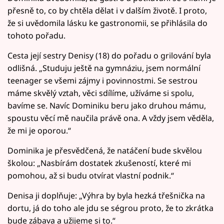
přesně to, co by chtěla dělat i v dalším životě. I proto,
že si uvědomila lásku ke gastronomii, se přihlásila do
tohoto pořadu.
Cesta její sestry Denisy (18) do pořadu o grilování byla
odlišná. „Studuju ještě na gymnáziu, jsem normální
teenager se všemi zájmy i povinnostmi. Se sestrou
máme skvělý vztah, věci sdílíme, užíváme si spolu,
bavíme se. Navíc Dominiku beru jako druhou mámu,
spoustu věcí mě naučila právě ona. A vždy jsem věděla,
že mi je oporou.“
Dominika je přesvědčená, že natáčení bude skvělou
školou: „Nasbírám dostatek zkušeností, které mi
pomohou, až si budu otvírat vlastní podnik.“
Denisa ji doplňuje: „Výhra by byla hezká třešnička na
dortu, já do toho ale jdu se ségrou proto, že to zkrátka
bude zábava a užijeme si to.“