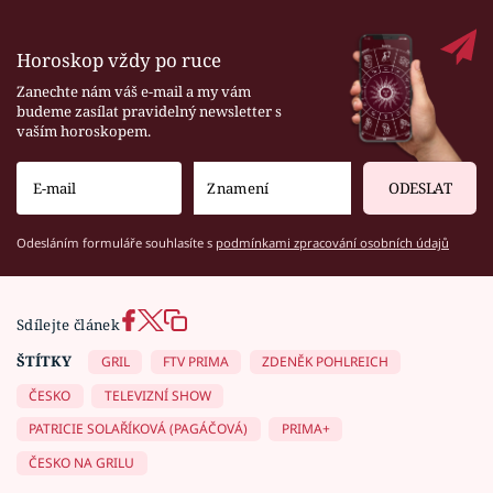
Horoskop vždy po ruce
Zanechte nám váš e-mail a my vám
budeme zasílat pravidelný newsletter s
vaším horoskopem.
ODESLAT
Odesláním formuláře souhlasíte s
podmínkami zpracování osobních údajů
Sdílejte článek
ŠTÍTKY
GRIL
FTV PRIMA
ZDENĚK POHLREICH
ČESKO
TELEVIZNÍ SHOW
PATRICIE SOLAŘÍKOVÁ (PAGÁČOVÁ)
PRIMA+
ČESKO NA GRILU