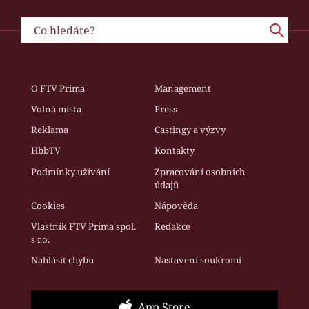
O FTV Prima
Management
Volná místa
Press
Reklama
Castingy a výzvy
HbbTV
Kontakty
Podmínky užívání
Zpracování osobních
údajů
Cookies
Nápověda
Vlastník FTV Prima spol.
Redakce
s r.o.
Nahlásit chybu
Nastavení soukromí
App Store