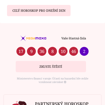
CELÝ HOROSKOP PRO DNEŠNÍ DEN
Vaše šťastná čísla
17
9
36
8
10
46
2
ZKUSTE ŠTĚSTÍ
Ministerstvo financí varuje: Účastí na hazardní hře může
vzniknout závislost ⑱
PARTNERSKÝ HOROSKOP