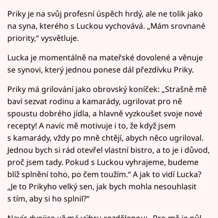
Priky je na svůj profesní úspěch hrdý, ale ne tolik jako
na syna, kterého s Luckou vychovává. „Mám srovnané
priority,“ vysvětluje.
Lucka je momentálně na mateřské dovolené a věnuje
se synovi, který jednou ponese dál přezdívku Priky.
Priky má grilování jako obrovský koníček: „Strašně mě
baví sezvat rodinu a kamarády, ugrilovat pro ně
spoustu dobrého jídla, a hlavně vyzkoušet svoje nové
recepty! A navíc mě motivuje i to, že když jsem
s kamarády, vždy po mně chtějí, abych něco ugriloval.
Jednou bych si rád otevřel vlastní bistro, a to je i důvod,
proč jsem tady. Pokud s Luckou vyhrajeme, budeme
blíž splnění toho, po čem toužím.“ A jak to vidí Lucka?
„Je to Prikyho velký sen, jak bych mohla nesouhlasit
s tím, aby si ho splnil?“
Navíc dvojice už má výhru rozdělenou: „Pro mě je půl