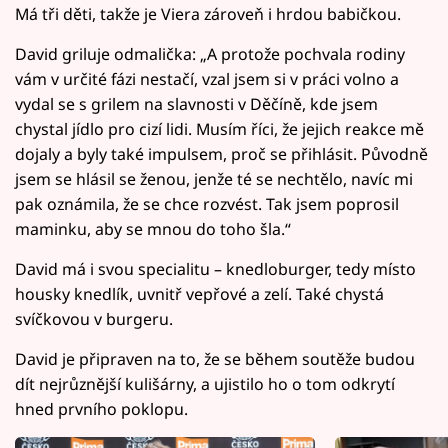
Má tři děti, takže je Viera zároveň i hrdou babičkou.
David griluje odmalička: „A protože pochvala rodiny
vám v určité fázi nestačí, vzal jsem si v práci volno a
vydal se s grilem na slavnosti v Děčíně, kde jsem
chystal jídlo pro cizí lidi. Musím říci, že jejich reakce mě
dojaly a byly také impulsem, proč se přihlásit. Původně
jsem se hlásil se ženou, jenže té se nechtělo, navíc mi
pak oznámila, že se chce rozvést. Tak jsem poprosil
maminku, aby se mnou do toho šla.“
David má i svou specialitu – knedloburger, tedy místo
housky knedlík, uvnitř vepřové a zelí. Také chystá
svíčkovou v burgeru.
David je připraven na to, že se během soutěže budou
dít nejrůznější kulišárny, a ujistilo ho o tom odkrytí
hned prvního poklopu.