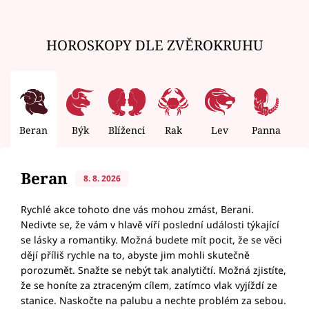
HOROSKOPY DLE ZVĚROKRUHU
Beran
Býk
Blíženci
Rak
Lev
Panna
V
Beran
8. 8. 2026
Rychlé akce tohoto dne vás mohou zmást, Berani.
Nedivte se, že vám v hlavě víří poslední události týkající
se lásky a romantiky. Možná budete mít pocit, že se věci
dějí příliš rychle na to, abyste jim mohli skutečně
porozumět. Snažte se nebýt tak analytičtí. Možná zjistíte,
že se honíte za ztraceným cílem, zatímco vlak vyjíždí ze
stanice. Naskočte na palubu a nechte problém za sebou.