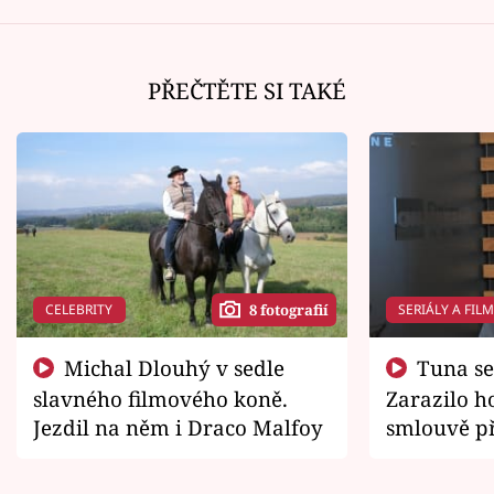
PŘEČTĚTE SI TAKÉ
CELEBRITY
SERIÁLY A FIL
8 fotografií
Michal Dlouhý v sedle
Tuna se chtěl vrátit domů.
slavného filmového koně.
Zarazilo ho
Jezdil na něm i Draco Malfoy
smlouvě př
zemřít