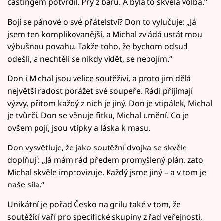
castingem potvrdil. Prý z baru. A byla to skvělá volba.“
Bojí se pánové o své přátelství? Don to vylučuje: „Já
jsem ten komplikovanější, a Michal zvládá ustát mou
výbušnou povahu. Takže toho, že bychom odsud
odešli, a nechtěli se nikdy vidět, se nebojím.“
Don i Michal jsou velice soutěživí, a proto jim dělá
největší radost porážet své soupeře. Rádi přijímají
výzvy, přitom každý z nich je jiný. Don je vtipálek, Michal
je tvůrčí. Don se věnuje fitku, Michal umění. Co je
ovšem pojí, jsou vtípky a láska k masu.
Don vysvětluje, že jako soutěžní dvojka se skvěle
doplňují: „Já mám rád předem promyšlený plán, zato
Michal skvěle improvizuje. Každý jsme jiný – a v tom je
naše síla.“
Unikátní je pořad Česko na grilu také v tom, že
soutěžící vaří pro specifické skupiny z řad veřejnosti,