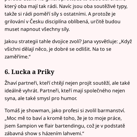
který oba mají tak rádi. Navíc jsou oba soutěživé typy,
takže si rádi poměří síly s ostatními. A protože je
grilování v Česku disciplína oblíbená, určitě budou
muset napnout všechny síly.
Jakou strategii tahle dvojice zvolí? Jana vysvětluje: „Když
všichni dělají něco, je dobré se odlišit. Na to se
zaměříme.“
6. Lucka a Priky
Žhaví partneři, kteří chtějí nejen projít soutěží, ale také
ideálně vyhrát. Partneři, kteří mají společného nejen
syna, ale také smysl pro humor.
Tomáš je showman, jako profesi si zvolil barmanství.
„Moc mě to baví a kromě toho, že je to moje práce,
jsem šampion ve flair bartendingu, což je v podstatě
zábavná show s házením lahvemi.“