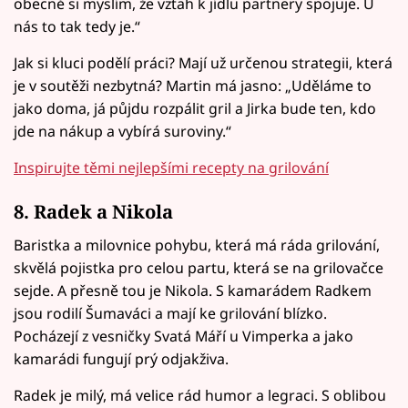
obecně si myslím, že vztah k jídlu partnery spojuje. U
nás to tak tedy je.“
Jak si kluci podělí práci? Mají už určenou strategii, která
je v soutěži nezbytná? Martin má jasno: „Uděláme to
jako doma, já půjdu rozpálit gril a Jirka bude ten, kdo
jde na nákup a vybírá suroviny.“
Inspirujte těmi nejlepšími recepty na grilování
8. Radek a Nikola
Baristka a milovnice pohybu, která má ráda grilování,
skvělá pojistka pro celou partu, která se na grilovačce
sejde. A přesně tou je Nikola. S kamarádem Radkem
jsou rodilí Šumaváci a mají ke grilování blízko.
Pocházejí z vesničky Svatá Máří u Vimperka a jako
kamarádi fungují prý odjakživa.
Radek je milý, má velice rád humor a legraci. S oblibou