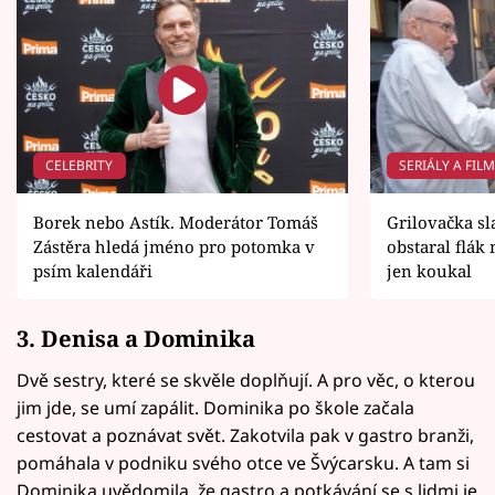
CELEBRITY
SERIÁLY A FIL
Borek nebo Astík. Moderátor Tomáš
Grilovačka sl
Zástěra hledá jméno pro potomka v
obstaral flák
psím kalendáři
jen koukal
3. Denisa a Dominika
Dvě sestry, které se skvěle doplňují. A pro věc, o kterou
jim jde, se umí zapálit. Dominika po škole začala
cestovat a poznávat svět. Zakotvila pak v gastro branži,
pomáhala v podniku svého otce ve Švýcarsku. A tam si
Dominika uvědomila, že gastro a potkávání se s lidmi je