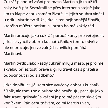
Cukrář planoucí vášní pro maso Martin a Jirka už tři
roky tvoří pár. Seznámili se přes internet a stejně jako
jim to klape v soukromém životě, je jejich souhra vidět i
u grilu. Martin tvrdí, že Jirka je ten nejhodnější člověk,
kterého můžete potkat, a i proto ho má každý rád.
Martin pracuje jako cukrář, pořádá kurzy pro veřejnost.
Jirka se vyučil v oboru kuchař-číšník, v tomto odvětví
ale nepracuje. Jen ve volných chvílích pomáhá
Martinovi.
Martin tvrdí: „Jako každý cukrář miluju maso, je pro mě
skvělou příležitostí právě u grilu trávit čas s přáteli a
odpočinout si od sladkého.“
Jirka doplňuje: „Já jsem sice vyučený v oboru kuchař-
číšník, ale tomu se dlouhodobě nevěnuju, pracuju jako
fakturant, grilování a vaření je pro mě přesto skvělým
koníčkem. Rád ochutnávám, co mi Martin uvaří,