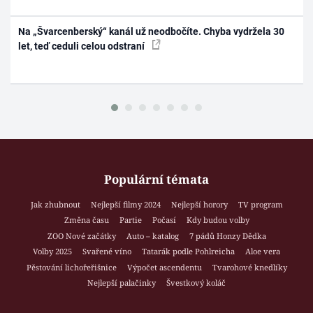
Na „Švarcenberský“ kanál už neodbočíte. Chyba vydržela 30
let, teď ceduli celou odstraní
Populární témata
Jak zhubnout
Nejlepší filmy 2024
Nejlepší horory
TV program
Změna času
Partie
Počasí
Kdy budou volby
ZOO Nové začátky
Auto – katalog
7 pádů Honzy Dědka
Volby 2025
Svařené víno
Tatarák podle Pohlreicha
Aloe vera
Pěstování lichořeřišnice
Výpočet ascendentu
Tvarohové knedlíky
Nejlepší palačinky
Švestkový koláč