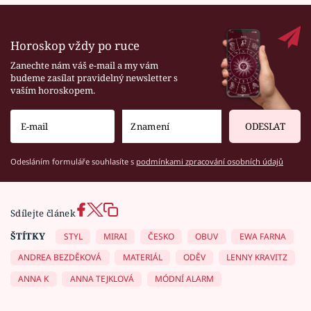
Horoskop vždy po ruce
Zanechte nám váš e-mail a my vám
budeme zasílat pravidelný newsletter s
vaším horoskopem.
ODESLAT
Odesláním formuláře souhlasíte s
podmínkami zpracování osobních údajů
Sdílejte článek
ŠTÍTKY
STYL
MIRAI
ČESKO
OBUV
EWA FARNA
ANDREA BEZDĚKOVÁ
MATERIÁL
ODĚV
LENNY KRAVITZ
ANNA K
ANNA TEJKLOVÁ
MÓDNÍ ALARM