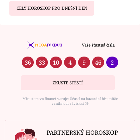
CELÝ HOROSKOP PRO DNEŠNÍ DEN
Vaše šťastná čísla
36
33
10
4
9
46
2
ZKUSTE ŠTĚSTÍ
Ministerstvo financí varuje: Účastí na hazardní hře může
vzniknout závislost ⑱
PARTNERSKÝ HOROSKOP