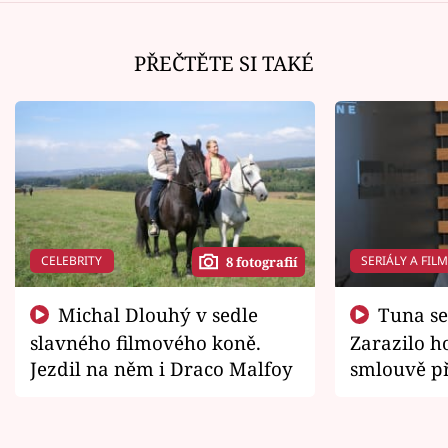
PŘEČTĚTE SI TAKÉ
CELEBRITY
SERIÁLY A FIL
8 fotografií
Michal Dlouhý v sedle
Tuna se chtěl vrátit domů.
slavného filmového koně.
Zarazilo ho
Jezdil na něm i Draco Malfoy
smlouvě př
zemřít