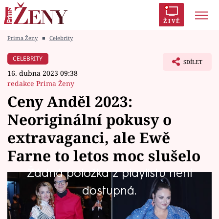
ŽIVĚ
Prima Ženy
■
Celebrity
Trendy:
Polabí
Inspekce
Prostřeno!
AYTO?
CELEBRITY
SDÍLET
Módní alarm
Zrádci
Proměny
16. dubna 2023 09:38
redakce Prima Ženy
Ceny Anděl 2023:
Neoriginální pokusy o
Témata
extravaganci, ale Ewě
Celebrity
Farne to letos moc slušelo
Žádná položka z playlistu není
Vztahy
Ceny Anděl České hudební akademie jsou
dostupná.
Seriály
příležitostí, kdy slavní lidé spojení s hudbou
chtějí upoutat pozornost také na módním poli.