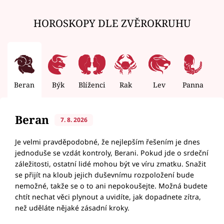
HOROSKOPY DLE ZVĚROKRUHU
Beran
Býk
Blíženci
Rak
Lev
Panna
V
Beran
7. 8. 2026
Je velmi pravděpodobné, že nejlepším řešením je dnes
jednoduše se vzdát kontroly, Berani. Pokud jde o srdeční
záležitosti, ostatní lidé mohou být ve víru zmatku. Snažit
se přijít na kloub jejich duševnímu rozpoložení bude
nemožné, takže se o to ani nepokoušejte. Možná budete
chtít nechat věci plynout a uvidíte, jak dopadnete zítra,
než uděláte nějaké zásadní kroky.