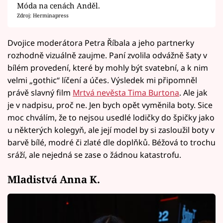
Móda na cenách Anděl.
Zdroj: Herminapress
Dvojice moderátora Petra Říbala a jeho partnerky
rozhodně vizuálně zaujme. Paní zvolila odvážně šaty v
bílém provedení, které by mohly být svatební, a k nim
velmi „gothic“ líčení a účes. Výsledek mi připomněl
právě slavný film
Mrtvá nevěsta Tima Burtona
. Ale jak
je v nadpisu, proč ne. Jen bych opět vyměnila boty. Sice
moc chválím, že to nejsou usedlé lodičky do špičky jako
u některých kolegyň, ale její model by si zasloužil boty v
barvě bílé, modré či zlaté dle doplňků. Béžová to trochu
sráží, ale nejedná se zase o žádnou katastrofu.
Mladistvá Anna K.