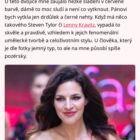
U této dvojice mne zaujalo hezké sladění v červené
barvě, dámě to moc sluší a není co vytknout. Pánovi
bych vytkla jen drdůlek a černé nehty. Když má něco
takového Steven Tylor či
Lenny Kravitz
, vypadá to
skvěle a pravdivě, vzhledem k jejich fenomenální
umělecké tvorbě a celoživotním stylu. U člověka, který
je dle fotky jemný typ, to ale na mne působí spíše
pozérsky.