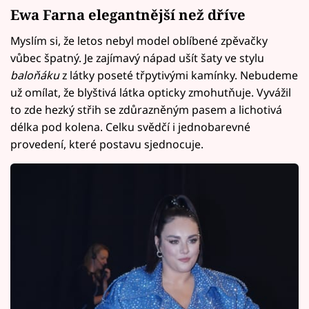
Ewa Farna elegantnější než dříve
Myslím si, že letos nebyl model oblíbené zpěvačky
vůbec špatný. Je zajímavý nápad ušít šaty ve stylu
baloňáku
z látky poseté třpytivými kamínky. Nebudeme
už omílat, že blyštivá látka opticky zmohutňuje. Vyvážil
to zde hezký střih se zdůrazněným pasem a lichotivá
délka pod kolena. Celku svědčí i jednobarevné
provedení, které postavu sjednocuje.