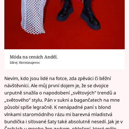
Móda na cenách Anděl.
Zdroj: Herminapress
Nevím, kdo jsou lidé na fotce, zda zpěváci či běžní
návštěvníci. Ale můj první dojem je, že se dvojice
urputně snažila o napodobení „světových“ trendů a
„světového“ stylu. Pán v sukni a bagančatech na mne
působí spíše legračně. K nenápadné paní s blond
vlnkami staromódního rázu mi barevná mladistvá
bundička i síťované šaty také absolutně nesedí. Jak je v
Čechách u mnoho žen zvykem, oblečení, které mělo