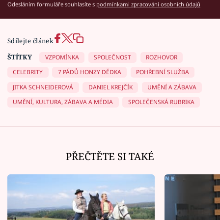
Odesláním formuláře souhlasíte s
podmínkami zpracování osobních údajů
Sdílejte článek
ŠTÍTKY
VZPOMÍNKA
SPOLEČNOST
ROZHOVOR
CELEBRITY
7 PÁDŮ HONZY DĚDKA
POHŘEBNÍ SLUŽBA
JITKA SCHNEIDEROVÁ
DANIEL KREJČÍK
UMĚNÍ A ZÁBAVA
UMĚNÍ, KULTURA, ZÁBAVA A MÉDIA
SPOLEČENSKÁ RUBRIKA
PŘEČTĚTE SI TAKÉ