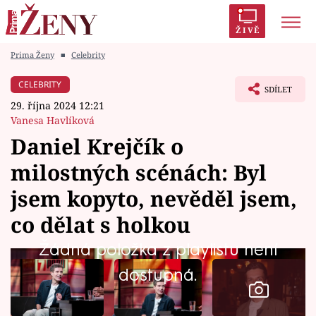
ŽIVĚ
Prima Ženy
■
Celebrity
Trendy:
Polabí
Inspekce
Prostřeno!
AYTO?
CELEBRITY
SDÍLET
Módní alarm
Zrádci
Proměny
29. října 2024 12:21
Vanesa Havlíková
Daniel Krejčík o
milostných scénách: Byl
Témata
jsem kopyto, nevěděl jsem,
Celebrity
co dělat s holkou
Žádná položka z playlistu není
Vztahy
dostupná.
Seriály