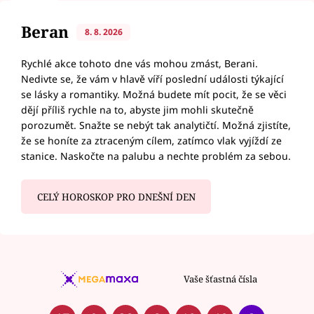
Beran
8. 8. 2026
Rychlé akce tohoto dne vás mohou zmást, Berani.
Nedivte se, že vám v hlavě víří poslední události týkající
se lásky a romantiky. Možná budete mít pocit, že se věci
dějí příliš rychle na to, abyste jim mohli skutečně
porozumět. Snažte se nebýt tak analytičtí. Možná zjistíte,
že se honíte za ztraceným cílem, zatímco vlak vyjíždí ze
stanice. Naskočte na palubu a nechte problém za sebou.
CELÝ HOROSKOP PRO DNEŠNÍ DEN
Vaše šťastná čísla