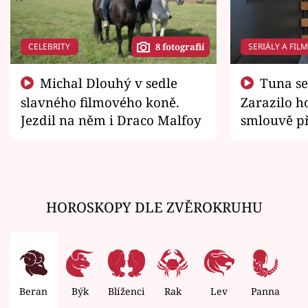
CELEBRITY
SERIÁLY A FIL
8 fotografií
Michal Dlouhý v sedle
Tuna se chtěl vrátit domů.
slavného filmového koně.
Zarazilo ho
Jezdil na něm i Draco Malfoy
smlouvě př
zemřít
HOROSKOPY DLE ZVĚROKRUHU
Beran
Býk
Blíženci
Rak
Lev
Panna
V