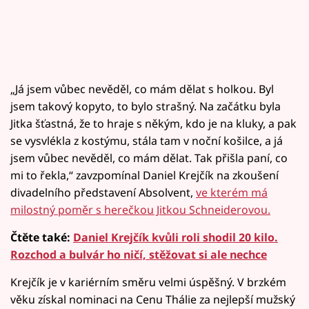
„Já jsem vůbec nevěděl, co mám dělat s holkou. Byl
jsem takový kopyto, to bylo strašný. Na začátku byla
Jitka šťastná, že to hraje s někým, kdo je na kluky, a pak
se vysvlékla z kostýmu, stála tam v noční košilce, a já
jsem vůbec nevěděl, co mám dělat. Tak přišla paní, co
mi to řekla,“ zavzpomínal Daniel Krejčík na zkoušení
divadelního představení Absolvent,
ve kterém má
milostný poměr s herečkou Jitkou Schneiderovou.
Čtěte také:
Daniel Krejčík kvůli roli shodil 20 kilo.
Rozchod a bulvár ho ničí, stěžovat si ale nechce
Krejčík je v kariérním směru velmi úspěšný. V brzkém
věku získal nominaci na Cenu Thálie za nejlepší mužský