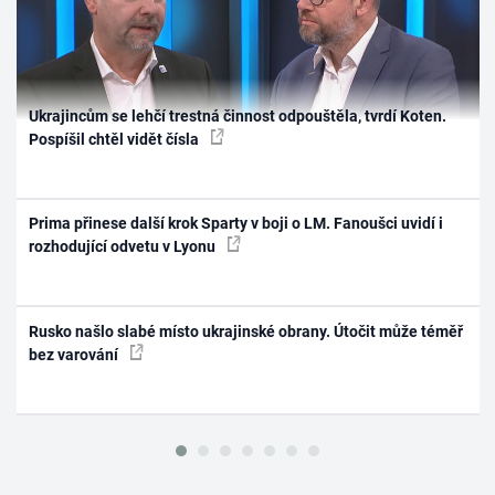
Ukrajincům se lehčí trestná činnost odpouštěla, tvrdí Koten.
Pospíšil chtěl vidět čísla
Prima přinese další krok Sparty v boji o LM. Fanoušci uvidí i
rozhodující odvetu v Lyonu
Rusko našlo slabé místo ukrajinské obrany. Útočit může téměř
bez varování