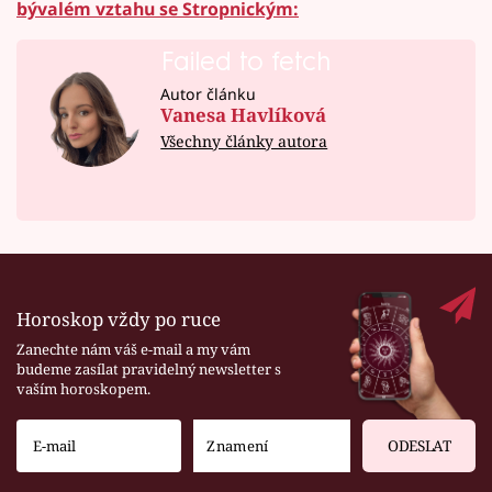
bývalém vztahu se Stropnickým:
Failed to fetch
Autor článku
Vanesa Havlíková
Všechny články autora
Horoskop vždy po ruce
Zanechte nám váš e-mail a my vám
budeme zasílat pravidelný newsletter s
vaším horoskopem.
ODESLAT