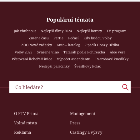
Populární témata
Jak zhubnout
Nejlepší filmy 2024
Nejlepší horory
TV program
Změna času
Partie
Počasí
Kdy budou volby
ZOO Nové začátky
Auto – katalog
7 pádů Honzy Dědka
Volby 2025
Svařené víno
Tatarák podle Pohlreicha
Aloe vera
Pěstování lichořeřišnice
Výpočet ascendentu
Tvarohové knedlíky
Nejlepší palačinky
Švestkový koláč
O FTV Prima
Management
Volná místa
Press
Reklama
Castingy a výzvy