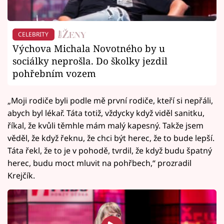
CELEBRITY
Výchova Michala Novotného by u
sociálky neprošla. Do školky jezdil
pohřebním vozem
„Moji rodiče byli podle mě první rodiče, kteří si nepřáli,
abych byl lékař. Táta totiž, vždycky když viděl sanitku,
říkal, že kvůli těmhle mám malý kapesný. Takže jsem
věděl, že když řeknu, že chci být herec, že to bude lepší.
Táta řekl, že to je v pohodě, tvrdil, že když budu špatný
herec, budu moct mluvit na pohřbech,“ prozradil
Krejčík.