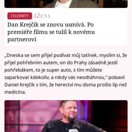
CELEBRITY
Dan Krejčík se znovu usmívá. Po
premiéře filmu se tulil k novému
partnerovi
„Dneska se sem přijel podívat můj tatínek, myslím si, že
přijel pohřebním autem, on do Prahy zásadně jezdí
pohřebákem, to je super auto, s tím můžete
zaparkovat kdekoliv, a nikdy vás neodtáhnou,“ pobavil
Daniel Krejčík s tím, že herectví mu doma prošlo líp než
medicína.