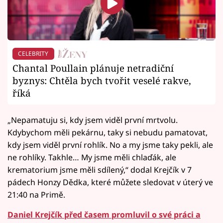
CELEBRITY
Chantal Poullain plánuje netradiční
byznys: Chtěla bych tvořit veselé rakve,
říká
„Nepamatuju si, kdy jsem viděl první mrtvolu.
Kdybychom měli pekárnu, taky si nebudu pamatovat,
kdy jsem viděl první rohlík. No a my jsme taky pekli, ale
ne rohlíky. Takhle… My jsme měli chlaďák, ale
krematorium jsme měli sdílený,“ dodal Krejčík v 7
pádech Honzy Dědka, které můžete sledovat v úterý ve
21:40 na Primě.
Daniel Krejčík před časem promluvil o své práci a