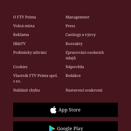
O FTV Prima
Management
Volná místa
Press
Reklama
Castingy a výzvy
HbbTV
Kontakty
Podmínky užívání
Zpracování osobních
údajů
Cookies
Nápověda
Vlastník FTV Prima spol.
Redakce
s r.o.
Nahlásit chybu
Nastavení soukromí
App Store
Google Play