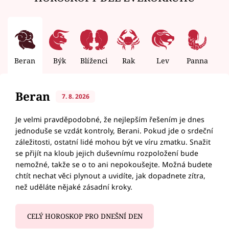
Beran
Býk
Blíženci
Rak
Lev
Panna
V
Beran
7. 8. 2026
Je velmi pravděpodobné, že nejlepším řešením je dnes
jednoduše se vzdát kontroly, Berani. Pokud jde o srdeční
záležitosti, ostatní lidé mohou být ve víru zmatku. Snažit
se přijít na kloub jejich duševnímu rozpoložení bude
nemožné, takže se o to ani nepokoušejte. Možná budete
chtít nechat věci plynout a uvidíte, jak dopadnete zítra,
než uděláte nějaké zásadní kroky.
CELÝ HOROSKOP PRO DNEŠNÍ DEN