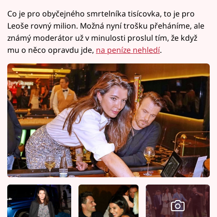
Co je pro obyčejného smrtelníka tisícovka, to je pro
Leoše rovný milion. Možná nyní trošku přeháníme, ale
známý moderátor už v minulosti proslul tím, že když
mu o něco opravdu jde,
na peníze nehledí
.