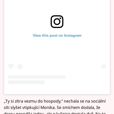
View this post on Instagram
„Ty si zítra vezmu do hospody,“ nechala se na sociální
síti slyšet vtipkující Monika. Se smíchem dodala, že
dceru porodila jednu, ale náušnice dostala dvě. Na to