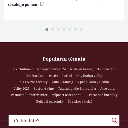
zasahuje policie
Populární témata
Jak zhubnout
Nejlepší filmy 2024
Nejlepší horory
TV program
Změna času
Partie
Počasí
Kdy budou volby
ZOO Nové začátky
Auto – katalog
7 pádů Honzy Dědka
Volby 2025
Svařené víno
Tatarák podle Pohlreicha
Aloe vera
Pěstování lichořeřišnice
Výpočet ascendentu
Tvarohové knedlíky
Nejlepší palačinky
Švestkový koláč