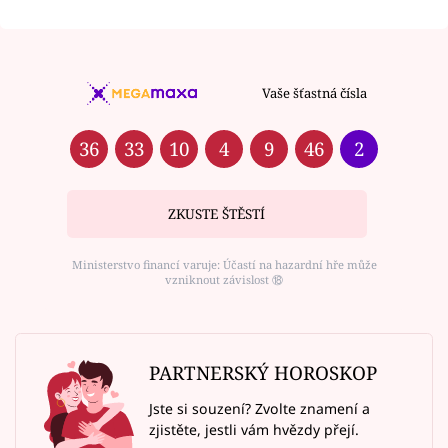
Vaše šťastná čísla
36
33
10
4
9
46
2
ZKUSTE ŠTĚSTÍ
Ministerstvo financí varuje: Účastí na hazardní hře může
vzniknout závislost ⑱
PARTNERSKÝ HOROSKOP
Jste si souzení? Zvolte znamení a
zjistěte, jestli vám hvězdy přejí.