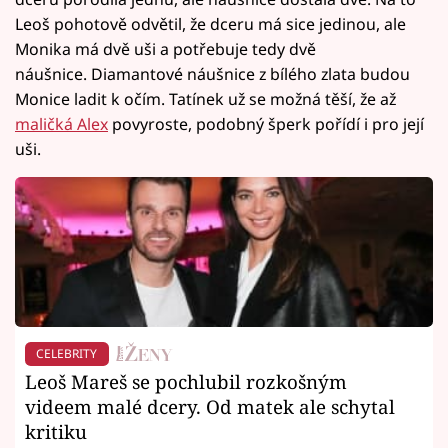
Leoš pohotově odvětil, že dceru má sice jedinou, ale
Monika má dvě uši a potřebuje tedy dvě
náušnice. Diamantové náušnice z bílého zlata budou
Monice ladit k očím. Tatínek už se možná těší, že až
maličká Alex
povyroste, podobný šperk pořídí i pro její
uši.
CELEBRITY
Leoš Mareš se pochlubil rozkošným
videem malé dcery. Od matek ale schytal
kritiku