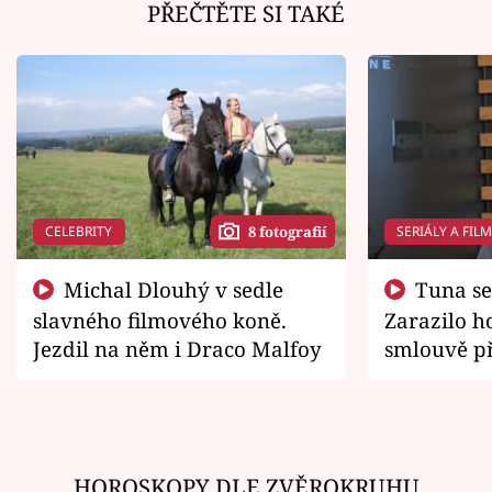
PŘEČTĚTE SI TAKÉ
CELEBRITY
SERIÁLY A FIL
8 fotografií
Michal Dlouhý v sedle
Tuna se chtěl vrátit domů.
slavného filmového koně.
Zarazilo ho
Jezdil na něm i Draco Malfoy
smlouvě př
zemřít
HOROSKOPY DLE ZVĚROKRUHU