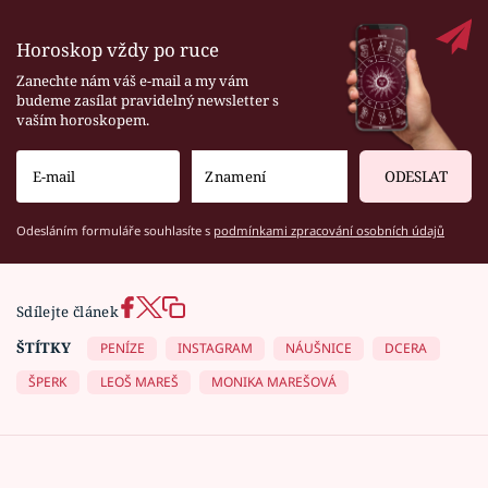
Horoskop vždy po ruce
Zanechte nám váš e-mail a my vám
budeme zasílat pravidelný newsletter s
vaším horoskopem.
ODESLAT
Odesláním formuláře souhlasíte s
podmínkami zpracování osobních údajů
Sdílejte článek
ŠTÍTKY
PENÍZE
INSTAGRAM
NÁUŠNICE
DCERA
ŠPERK
LEOŠ MAREŠ
MONIKA MAREŠOVÁ