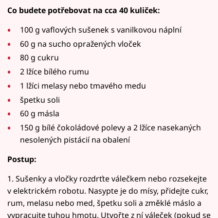
Co budete potřebovat na cca 40 kuliček:
100 g vaflových sušenek s vanilkovou náplní
60 g na sucho opražených vloček
80 g cukru
2 lžíce bílého rumu
1 lžíci melasy nebo tmavého medu
špetku soli
60 g másla
150 g bílé čokoládové polevy a 2 lžíce nasekaných
nesolených pistácií na obalení
Postup:
1. Sušenky a vločky rozdrťte válečkem nebo rozsekejte
v elektrickém robotu. Nasypte je do mísy, přidejte cukr,
rum, melasu nebo med, špetku soli a změklé máslo a
vypracujte tuhou hmotu. Utvořte z ní váleček (pokud se