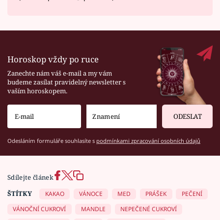
Horoskop vždy po ruce
Zanechte nám váš e-mail a my vám
budeme zasílat pravidelný newsletter s
vaším horoskopem.
ODESLAT
Odesláním formuláře souhlasíte s
podmínkami zpracování osobních údajů
Sdílejte článek
ŠTÍTKY
KAKAO
VÁNOCE
MED
PRÁŠEK
PEČENÍ
VÁNOČNÍ CUKROVÍ
MANDLE
NEPEČENÉ CUKROVÍ