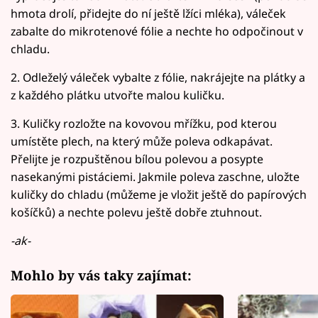
hmota drolí, přidejte do ní ještě lžíci mléka), váleček
zabalte do mikrotenové fólie a nechte ho odpočinout v
chladu.
2. Odleželý váleček vybalte z fólie, nakrájejte na plátky a
z každého plátku utvořte malou kuličku.
3. Kuličky rozložte na kovovou mřížku, pod kterou
umístěte plech, na který může poleva odkapávat.
Přelijte je rozpuštěnou bílou polevou a posypte
nasekanými pistáciemi. Jakmile poleva zaschne, uložte
kuličky do chladu (můžeme je vložit ještě do papírových
košíčků) a nechte polevu ještě dobře ztuhnout.
-ak-
Mohlo by vás taky zajímat: