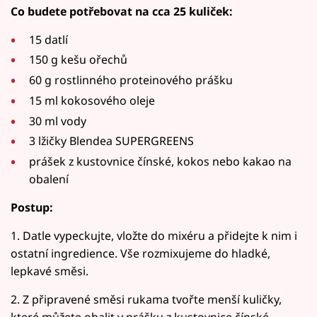
Co budete potřebovat na cca 25 kuliček:
15 datlí
150 g kešu ořechů
60 g rostlinného proteinového prášku
15 ml kokosového oleje
30 ml vody
3 lžičky Blendea SUPERGREENS
prášek z kustovnice čínské, kokos nebo kakao na
obalení
Postup:
1. Datle vypeckujte, vložte do mixéru a přidejte k nim i
ostatní ingredience. Vše rozmixujeme do hladké,
lepkavé směsi.
2. Z připravené směsi rukama tvořte menší kuličky,