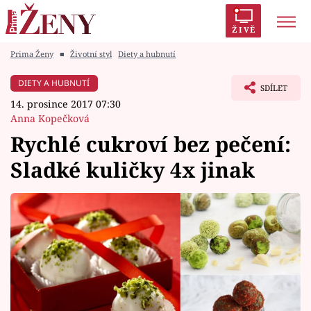
ŽIVĚ
Prima Ženy
■
Životní styl
Diety a hubnutí
Trendy:
Polabí
Inspekce
Prostřeno!
AYTO?
DIETY A HUBNUTÍ
SDÍLET
Módní alarm
Zrádci
Proměny
14. prosince 2017 07:30
Anna Kopečková
Rychlé cukroví bez pečení:
Sladké kuličky 4x jinak
Témata
Celebrity
Vztahy
Seriály