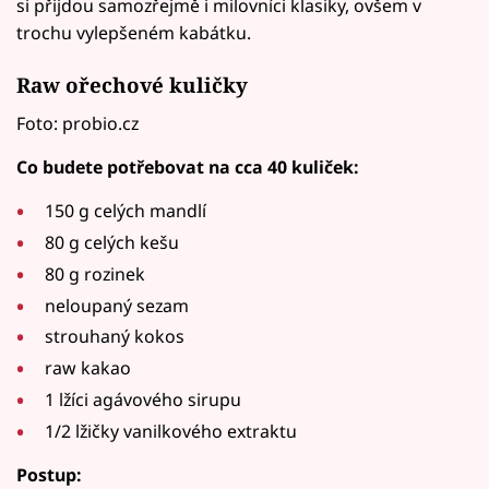
si přijdou samozřejmě i milovníci klasiky, ovšem v
trochu vylepšeném kabátku.
Raw ořechové kuličky
Foto: probio.cz
Co budete potřebovat na cca 40 kuliček:
150 g celých mandlí
80 g celých kešu
80 g rozinek
neloupaný sezam
strouhaný kokos
raw kakao
1 lžíci agávového sirupu
1/2 lžičky vanilkového extraktu
Postup: