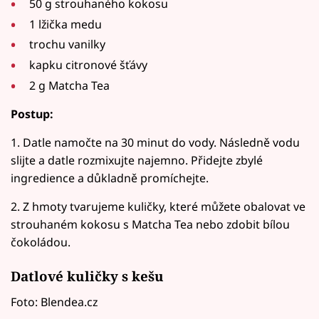
50 g strouhaného kokosu
1 lžička medu
trochu vanilky
kapku citronové šťávy
2 g Matcha Tea
Postup:
1. Datle namočte na 30 minut do vody. Následně vodu
slijte a datle rozmixujte najemno. Přidejte zbylé
ingredience a důkladně promíchejte.
2. Z hmoty tvarujeme kuličky, které můžete obalovat ve
strouhaném kokosu s Matcha Tea nebo zdobit bílou
čokoládou.
Datlové kuličky s kešu
Foto: Blendea.cz