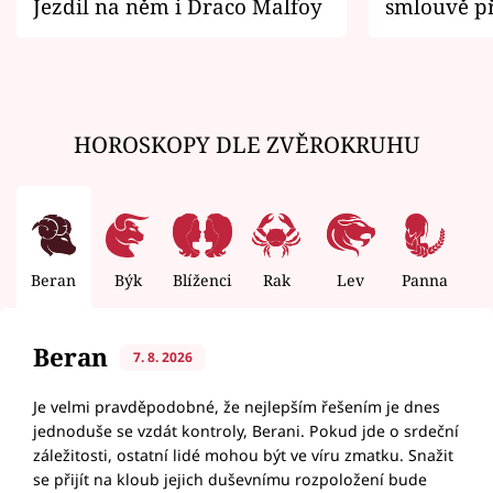
Jezdil na něm i Draco Malfoy
smlouvě př
zemřít
HOROSKOPY DLE ZVĚROKRUHU
Beran
Býk
Blíženci
Rak
Lev
Panna
V
Beran
7. 8. 2026
Je velmi pravděpodobné, že nejlepším řešením je dnes
jednoduše se vzdát kontroly, Berani. Pokud jde o srdeční
záležitosti, ostatní lidé mohou být ve víru zmatku. Snažit
se přijít na kloub jejich duševnímu rozpoložení bude