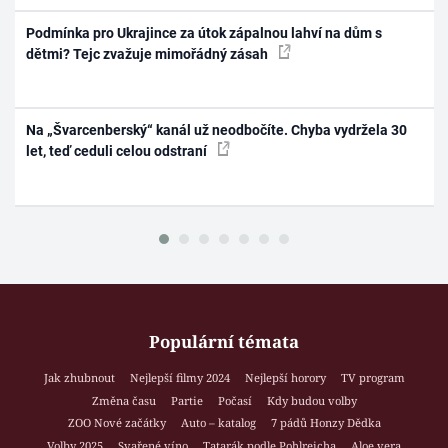
Podmínka pro Ukrajince za útok zápalnou lahví na dům s
dětmi? Tejc zvažuje mimořádný zásah
Na „Švarcenberský“ kanál už neodbočíte. Chyba vydržela 30
let, teď ceduli celou odstraní
Populární témata
Jak zhubnout
Nejlepší filmy 2024
Nejlepší horory
TV program
Změna času
Partie
Počasí
Kdy budou volby
ZOO Nové začátky
Auto – katalog
7 pádů Honzy Dědka
Volby 2025
Svařené víno
Tatarák podle Pohlreicha
Aloe vera