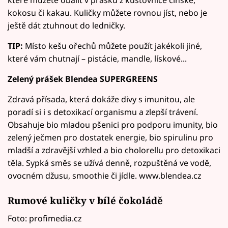
které můžete obalit v prášku z kustovnice čínské,
kokosu či kakau. Kuličky můžete rovnou jíst, nebo je
ještě dát ztuhnout do ledničky.
TIP:
Místo kešu ořechů můžete použít jakékoli jiné,
které vám chutnají – pistácie, mandle, lískové...
Zelený prášek Blendea SUPERGREENS
Zdravá přísada, která dokáže divy s imunitou, ale
poradí si i s detoxikací organismu a zlepší trávení.
Obsahuje bio mladou pšenici pro podporu imunity, bio
zelený ječmen pro dostatek energie, bio spirulinu pro
mladší a zdravější vzhled a bio cholorellu pro detoxikaci
těla. Sypká směs se užívá denně, rozpuštěná ve vodě,
ovocném džusu, smoothie či jídle. www.blendea.cz
Rumové kuličky v bílé čokoládě
Foto: profimedia.cz