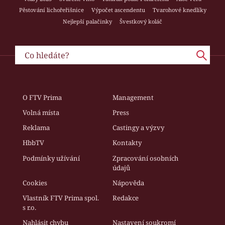
Pěstování lichořeřišnice
Výpočet ascendentu
Tvarohové knedlíky
Nejlepší palačinky
Švestkový koláč
O FTV Prima
Management
Volná místa
Press
Reklama
Castingy a výzvy
HbbTV
Kontakty
Podmínky užívání
Zpracování osobních
údajů
Cookies
Nápověda
Vlastník FTV Prima spol.
Redakce
s r.o.
Nahlásit chybu
Nastavení soukromí