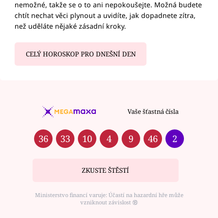
nemožné, takže se o to ani nepokoušejte. Možná budete
chtít nechat věci plynout a uvidíte, jak dopadnete zítra,
než uděláte nějaké zásadní kroky.
CELÝ HOROSKOP PRO DNEŠNÍ DEN
Vaše šťastná čísla
36
33
10
4
9
46
2
ZKUSTE ŠTĚSTÍ
Ministerstvo financí varuje: Účastí na hazardní hře může
vzniknout závislost ⑱