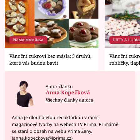
PRIMA MAMINKA
DIETY A HUBN
Vánoční cukroví bez másla: 5 druhů,
Vánoční cukro
které vás budou bavit
rohlíčky, tlap
Autor článku
Anna Kopečková
Všechny články autora
Anna je dlouholetou redaktorkou v rámci
magazínové tvorby na webech TV Prima. Primárně
se stará o obsah na webu Prima Ženy.
(anna.kopeckova@iprima.cz)