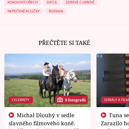
KOKOSOVÝ OŘECH
DATLE
ZDRAVÉ CUKROVÍ
NEPEČENÉ KULIČKY
ROZINKA
PŘEČTĚTE SI TAKÉ
CELEBRITY
SERIÁLY A FIL
8 fotografií
Michal Dlouhý v sedle
Tuna se chtěl vrátit domů.
slavného filmového koně.
Zarazilo ho