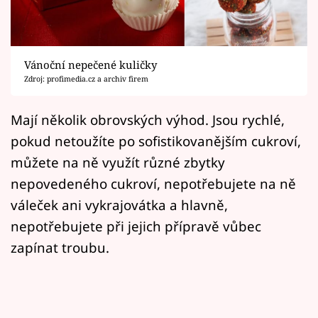
Horoskopy
Sledujte prima+
Vánoční nepečené kuličky
Filmový festival Karlovy Vary
Zdroj: profimedia.cz a archiv firem
Pořady
Mají několik obrovských výhod. Jsou rychlé,
pokud netoužíte po sofistikovanějším cukroví,
Mámy sobě
můžete na ně využít různé zbytky
nepovedeného cukroví, nepotřebujete na ně
Přihlášení
váleček ani vykrajovátka a hlavně,
nepotřebujete při jejich přípravě vůbec
Sledujte nás
zapínat troubu.