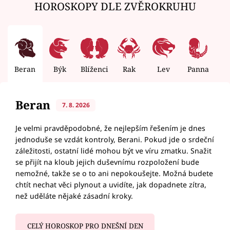
HOROSKOPY DLE ZVĚROKRUHU
Beran
Býk
Blíženci
Rak
Lev
Panna
V
Beran
7. 8. 2026
Je velmi pravděpodobné, že nejlepším řešením je dnes
jednoduše se vzdát kontroly, Berani. Pokud jde o srdeční
záležitosti, ostatní lidé mohou být ve víru zmatku. Snažit
se přijít na kloub jejich duševnímu rozpoložení bude
nemožné, takže se o to ani nepokoušejte. Možná budete
chtít nechat věci plynout a uvidíte, jak dopadnete zítra,
než uděláte nějaké zásadní kroky.
CELÝ HOROSKOP PRO DNEŠNÍ DEN