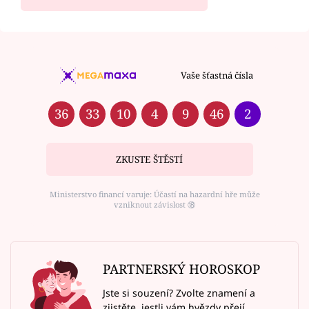
Vaše šťastná čísla
36
33
10
4
9
46
2
ZKUSTE ŠTĚSTÍ
Ministerstvo financí varuje: Účastí na hazardní hře může
vzniknout závislost ⑱
PARTNERSKÝ HOROSKOP
Jste si souzení? Zvolte znamení a
zjistěte, jestli vám hvězdy přejí.