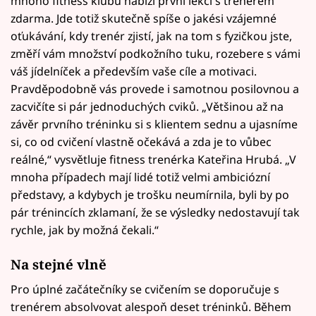
mnoho fitness klubů nabízí první lekci s trenérem
zdarma. Jde totiž skutečně spíše o jakési vzájemné
oťukávání, kdy trenér zjistí, jak na tom s fyzičkou jste,
změří vám množství podkožního tuku, rozebere s vámi
váš jídelníček a především vaše cíle a motivaci.
Pravděpodobně vás provede i samotnou posilovnou a
zacvičíte si pár jednoduchých cviků. „Většinou až na
závěr prvního tréninku si s klientem sednu a ujasníme
si, co od cvičení vlastně očekává a zda je to vůbec
reálné,“ vysvětluje fitness trenérka Kateřina Hrubá. „V
mnoha případech mají lidé totiž velmi ambiciózní
představy, a kdybych je trošku neumírnila, byli by po
pár trénincích zklamaní, že se výsledky nedostavují tak
rychle, jak by možná čekali.“
Na stejné vlně
Pro úplné začátečníky se cvičením se doporučuje s
trenérem absolvovat alespoň deset tréninků. Během