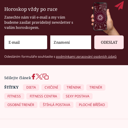
Horoskop vždy po ruce
Zanechte nám váš e-mail a my vám
budeme zasílat pravidelný newsletter s
vaším horoskopem.
ODESLAT
Odesláním formuláře souhlasíte s
podmínkami zpracování osobních údajů
Sdílejte článek
ŠTÍTKY
DIETA
CVIČENÍ
TRÉNINK
TRENÉR
FITNESS
FITNESS CENTRA
SEXY POSTAVA
OSOBNÍ TRENÉR
ŠTÍHLÁ POSTAVA
PLOCHÉ BŘÍŠKO