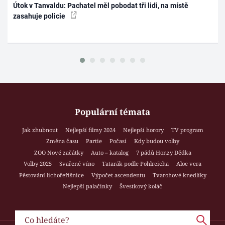
Útok v Tanvaldu: Pachatel měl pobodat tři lidi, na místě
zasahuje policie
Populární témata
Jak zhubnout
Nejlepší filmy 2024
Nejlepší horory
TV program
Změna času
Partie
Počasí
Kdy budou volby
ZOO Nové začátky
Auto – katalog
7 pádů Honzy Dědka
Volby 2025
Svařené víno
Tatarák podle Pohlreicha
Aloe vera
Pěstování lichořeřišnice
Výpočet ascendentu
Tvarohové knedlíky
Nejlepší palačinky
Švestkový koláč