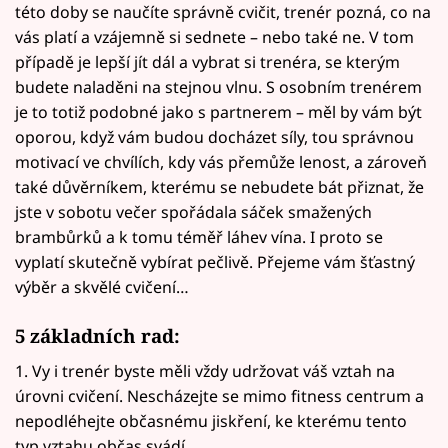
této doby se naučíte správně cvičit, trenér pozná, co na
vás platí a vzájemně si sednete – nebo také ne. V tom
případě je lepší jít dál a vybrat si trenéra, se kterým
budete naladěni na stejnou vlnu. S osobním trenérem
je to totiž podobné jako s partnerem – měl by vám být
oporou, když vám budou docházet síly, tou správnou
motivací ve chvílích, kdy vás přemůže lenost, a zároveň
také důvěrníkem, kterému se nebudete bát přiznat, že
jste v sobotu večer spořádala sáček smažených
brambůrků a k tomu téměř láhev vína. I proto se
vyplatí skutečně vybírat pečlivě. Přejeme vám šťastný
výběr a skvělé cvičení…
5 základních rad:
1. Vy i trenér byste měli vždy udržovat váš vztah na
úrovni cvičení. Nescházejte se mimo fitness centrum a
nepodléhejte občasnému jiskření, ke kterému tento
typ vztahu občas svádí.