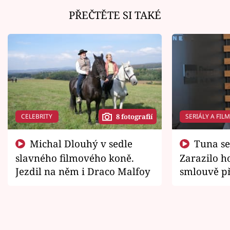
PŘEČTĚTE SI TAKÉ
CELEBRITY
SERIÁLY A FIL
8 fotografií
Michal Dlouhý v sedle
Tuna se chtěl vrátit domů.
slavného filmového koně.
Zarazilo ho
Jezdil na něm i Draco Malfoy
smlouvě př
zemřít