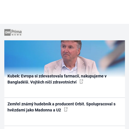
Kubek: Evropa si zdevastovala farmacii, nakupujeme v
Bangladéši. Vojtěch ničí zdravotnictví
Zemřel známý hudebník a producent Orbit. Spolupracoval s
hvězdami jako Madonna a U2