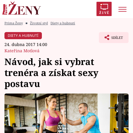
ŽIVĚ
Prima Ženy
■
Životní styl
Diety a hubnutí
Trendy:
Polabí
Inspekce
Prostřeno!
AYTO?
DIETY A HUBNUTÍ
SDÍLET
Módní alarm
Zrádci
Proměny
24. dubna 2017 14:00
Kateřina Motlová
Návod, jak si vybrat
trenéra a získat sexy
Témata
postavu
Celebrity
Vztahy
Seriály