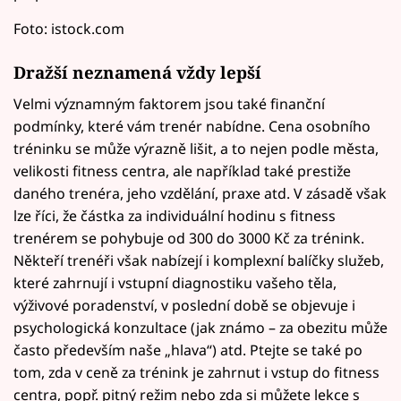
Foto: istock.com
Dražší neznamená vždy lepší
Velmi významným faktorem jsou také finanční
podmínky, které vám trenér nabídne. Cena osobního
tréninku se může výrazně lišit, a to nejen podle města,
velikosti fitness centra, ale například také prestiže
daného trenéra, jeho vzdělání, praxe atd. V zásadě však
lze říci, že částka za individuální hodinu s fitness
trenérem se pohybuje od 300 do 3000 Kč za trénink.
Někteří trenéři však nabízejí i komplexní balíčky služeb,
které zahrnují i vstupní diagnostiku vašeho těla,
výživové poradenství, v poslední době se objevuje i
psychologická konzultace (jak známo – za obezitu může
často především naše „hlava“) atd. Ptejte se také po
tom, zda v ceně za trénink je zahrnut i vstup do fitness
centra, popř. pitný režim nebo zda si můžete lekce s