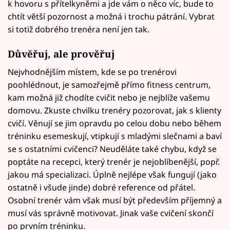
k hovoru s přítelkyněmi a jde vám o něco víc, bude to
chtít větší pozornost a možná i trochu pátrání. Vybrat
si totiž dobrého trenéra není jen tak.
Důvěřuj, ale prověřuj
Nejvhodnějším místem, kde se po trenérovi
poohlédnout, je samozřejmě přímo fitness centrum,
kam možná již chodíte cvičit nebo je nejblíže vašemu
domovu. Zkuste chvilku trenéry pozorovat, jak s klienty
cvičí. Věnují se jim opravdu po celou dobu nebo během
tréninku esemeskují, vtipkují s mladými slečnami a baví
se s ostatními cvičenci? Neuděláte také chybu, když se
poptáte na recepci, který trenér je nejoblíbenější, popř.
jakou má specializaci. Úplně nejlépe však fungují (jako
ostatně i všude jinde) dobré reference od přátel.
Osobní trenér vám však musí být především příjemný a
musí vás správně motivovat. Jinak vaše cvičení skončí
po prvním tréninku.