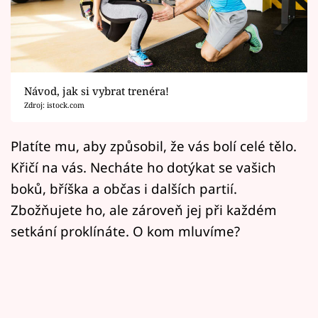
Horoskopy
Sledujte prima+
Filmový festival Karlovy Vary
Návod, jak si vybrat trenéra!
Pořady
Zdroj: istock.com
Mámy sobě
Platíte mu, aby způsobil, že vás bolí celé tělo.
Křičí na vás. Necháte ho dotýkat se vašich
Přihlášení
boků, bříška a občas i dalších partií.
Zbožňujete ho, ale zároveň jej při každém
setkání proklínáte. O kom mluvíme?
Sledujte nás