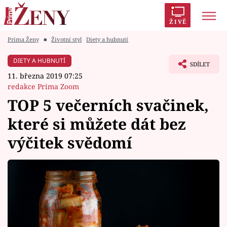
ŽIVĚ
Prima Ženy
■
Životní styl
Diety a hubnutí
Trendy:
Polabí
Inspekce
Prostřeno!
AYTO?
DIETY A HUBNUTÍ
SDÍLET
Módní alarm
Zrádci
Proměny
11. března 2019 07:25
redakce Prima Zoom
TOP 5 večerních svačinek,
které si můžete dát bez
Témata
výčitek svědomí
Celebrity
Vztahy
Seriály