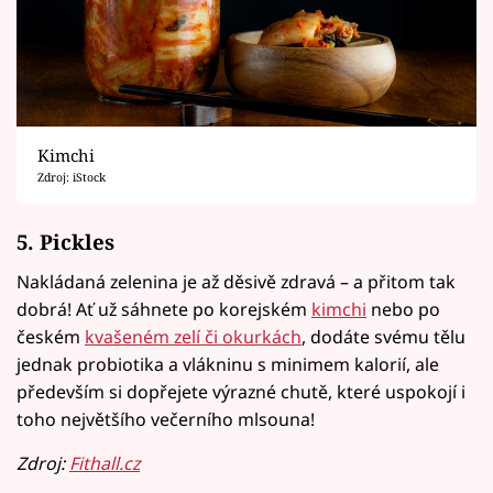
Kimchi
Zdroj: iStock
5. Pickles
Nakládaná zelenina je až děsivě zdravá – a přitom tak
dobrá! Ať už sáhnete po korejském
kimchi
nebo po
českém
kvašeném zelí či okurkách
, dodáte svému tělu
jednak probiotika a vlákninu s minimem kalorií, ale
především si dopřejete výrazné chutě, které uspokojí i
toho největšího večerního mlsouna!
Zdroj:
Fithall.cz