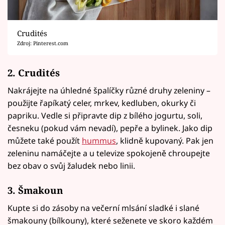
Crudités
Zdroj: Pinterest.com
2. Crudités
Nakrájejte na úhledné špalíčky různé druhy zeleniny –
použijte řapíkatý celer, mrkev, kedluben, okurky či
papriku. Vedle si připravte dip z bílého jogurtu, soli,
česneku (pokud vám nevadí), pepře a bylinek. Jako dip
můžete také použít
hummus
, klidně kupovaný. Pak jen
zeleninu namáčejte a u televize spokojeně chroupejte
bez obav o svůj žaludek nebo linii.
3. Šmakoun
Kupte si do zásoby na večerní mlsání sladké i slané
šmakouny (bílkouny), které seženete ve skoro každém