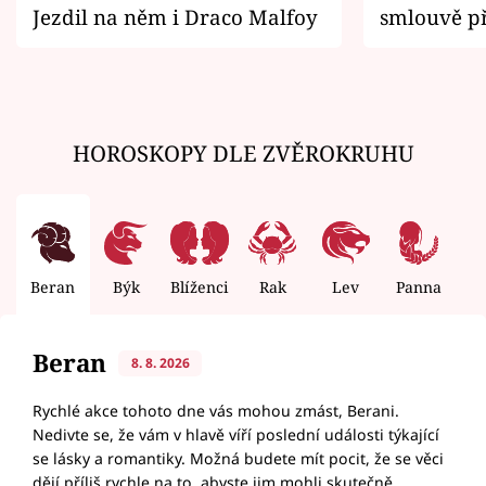
Jezdil na něm i Draco Malfoy
smlouvě př
zemřít
HOROSKOPY DLE ZVĚROKRUHU
Beran
Býk
Blíženci
Rak
Lev
Panna
V
Beran
8. 8. 2026
Rychlé akce tohoto dne vás mohou zmást, Berani.
Nedivte se, že vám v hlavě víří poslední události týkající
se lásky a romantiky. Možná budete mít pocit, že se věci
dějí příliš rychle na to, abyste jim mohli skutečně