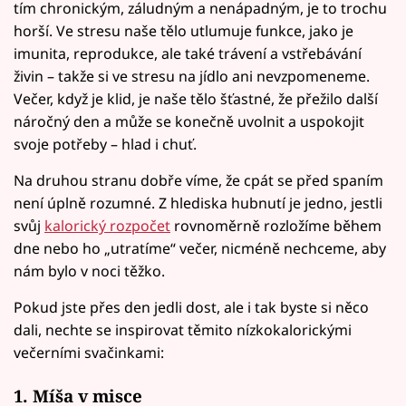
tím chronickým, záludným a nenápadným, je to trochu
horší. Ve stresu naše tělo utlumuje funkce, jako je
imunita, reprodukce, ale také trávení a vstřebávání
živin – takže si ve stresu na jídlo ani nevzpomeneme.
Večer, když je klid, je naše tělo šťastné, že přežilo další
náročný den a může se konečně uvolnit a uspokojit
svoje potřeby – hlad i chuť.
Na druhou stranu dobře víme, že cpát se před spaním
není úplně rozumné. Z hlediska hubnutí je jedno, jestli
svůj
kalorický rozpočet
rovnoměrně rozložíme během
dne nebo ho „utratíme“ večer, nicméně nechceme, aby
nám bylo v noci těžko.
Pokud jste přes den jedli dost, ale i tak byste si něco
dali, nechte se inspirovat těmito nízkokalorickými
večerními svačinkami:
1. Míša v misce