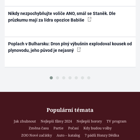
Nikdy nezpochybňujte voliče ANO, smál se Staněk. Dle
průzkumu mají za lídra opozice Babiše
Poplach v Bulharsku: Dron plný výbušnin explodoval kousek od
plynovodu, jeho původ je nejasný
Populární témata
Jak zhubnout
Nejlepší filmy 2024
Nejlepší horory
TV program
Změna času
Partie
Počasí
Kdy budou volby
ZOO Nové začátky
Auto – katalog
7 pádů Honzy Dědka