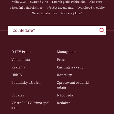
Volby 2025
Svařené víno
Tatarák podle Pohlreicha
Aloe vera
Pěstování lichořeřišnice
Výpočet ascendentu
Tvarohové knedlíky
Nejlepší palačinky
Švestkový koláč
O FTV Prima
Management
Volná místa
Press
Reklama
Castingy a výzvy
HbbTV
Kontakty
Podmínky užívání
Zpracování osobních
údajů
Cookies
Nápověda
Vlastník FTV Prima spol.
Redakce
s r.o.