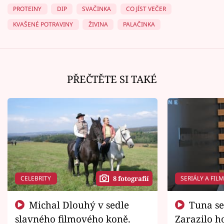
PROTEINY
DIP
SVAČINKA
CO JÍST VEČER
KVAŠENÉ POTRAVINY
ŽIVINA
PALAČINKA
PŘEČTĚTE SI TAKÉ
CELEBRITY
SERIÁLY A FIL
8 fotografií
Michal Dlouhý v sedle
Tuna se chtěl vrátit domů.
slavného filmového koně.
Zarazilo ho