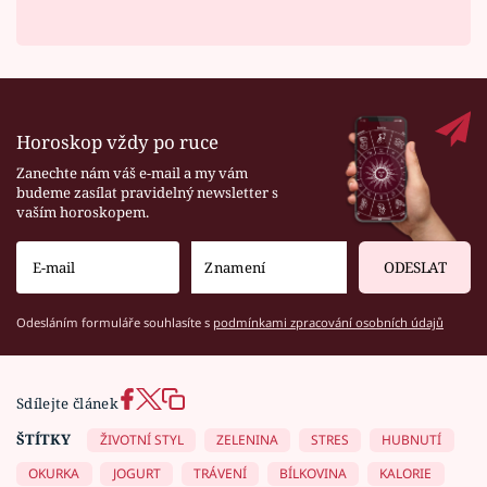
Horoskop vždy po ruce
Zanechte nám váš e-mail a my vám
budeme zasílat pravidelný newsletter s
vaším horoskopem.
ODESLAT
Odesláním formuláře souhlasíte s
podmínkami zpracování osobních údajů
Sdílejte článek
ŠTÍTKY
ŽIVOTNÍ STYL
ZELENINA
STRES
HUBNUTÍ
OKURKA
JOGURT
TRÁVENÍ
BÍLKOVINA
KALORIE