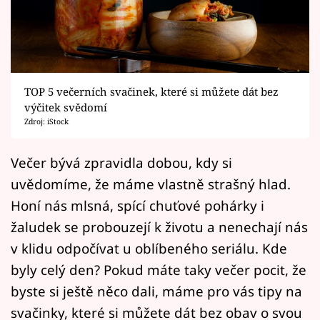
Horoskopy
Sledujte prima+
Filmový festival Karlovy Vary
TOP 5 večerních svačinek, které si můžete dát bez
Pořady
výčitek svědomí
Zdroj: iStock
Mámy sobě
Večer bývá zpravidla dobou, kdy si
uvědomíme, že máme vlastně strašný hlad.
Přihlášení
Honí nás mlsná, spící chuťové pohárky i
žaludek se probouzejí k životu a nenechají nás
Sledujte nás
v klidu odpočívat u oblíbeného seriálu. Kde
byly celý den? Pokud máte taky večer pocit, že
byste si ještě něco dali, máme pro vás tipy na
svačinky, které si můžete dát bez obav o svou