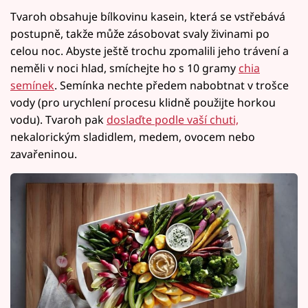
Tvaroh obsahuje bílkovinu kasein, která se vstřebává
postupně, takže může zásobovat svaly živinami po
celou noc. Abyste ještě trochu zpomalili jeho trávení a
neměli v noci hlad, smíchejte ho s 10 gramy
chia
semínek
. Semínka nechte předem nabobtnat v trošce
vody (pro urychlení procesu klidně použijte horkou
vodu). Tvaroh pak
doslaďte podle vaší chuti,
nekalorickým sladidlem, medem, ovocem nebo
zavařeninou.