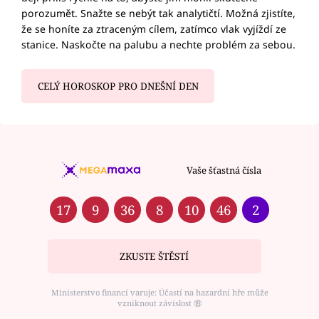
porozumět. Snažte se nebýt tak analytičtí. Možná zjistíte,
že se honíte za ztraceným cílem, zatímco vlak vyjíždí ze
stanice. Naskočte na palubu a nechte problém za sebou.
CELÝ HOROSKOP PRO DNEŠNÍ DEN
Vaše šťastná čísla
17
9
36
8
10
46
2
ZKUSTE ŠTĚSTÍ
Ministerstvo financí varuje: Účastí na hazardní hře může
vzniknout závislost ⑱