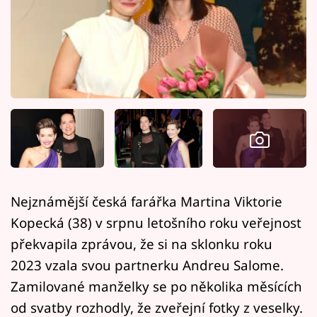
Horoskopy
Sledujte prima+
Filmový festival Karlovy Vary
Pořady
Mámy sobě
Přihlášení
Nejznámější česká farářka Martina Viktorie
Kopecká (38) v srpnu letošního roku veřejnost
Sledujte nás
překvapila zprávou, že si na sklonku roku
2023 vzala svou partnerku Andreu Salome.
Zamilované manželky se po několika měsících
od svatby rozhodly, že zveřejní fotky z veselky.