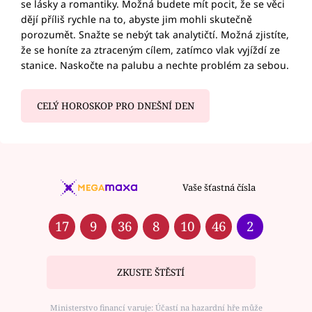
se lásky a romantiky. Možná budete mít pocit, že se věci
dějí příliš rychle na to, abyste jim mohli skutečně
porozumět. Snažte se nebýt tak analytičtí. Možná zjistíte,
že se honíte za ztraceným cílem, zatímco vlak vyjíždí ze
stanice. Naskočte na palubu a nechte problém za sebou.
CELÝ HOROSKOP PRO DNEŠNÍ DEN
Vaše šťastná čísla
17
9
36
8
10
46
2
ZKUSTE ŠTĚSTÍ
Ministerstvo financí varuje: Účastí na hazardní hře může