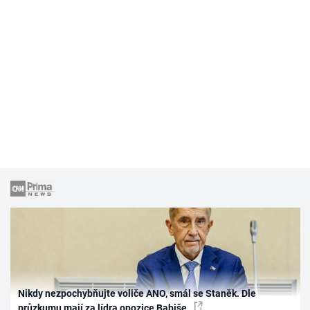
Nikdy nezpochybňujte voliče ANO, smál se Staněk. Dle
průzkumu mají za lídra opozice Babiše