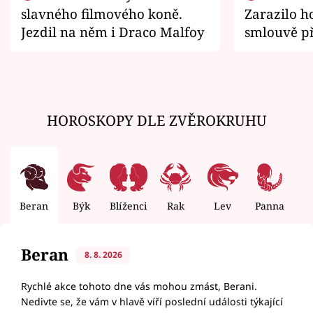
slavného filmového koně.
Zarazilo ho
Jezdil na něm i Draco Malfoy
smlouvě př
zemřít
HOROSKOPY DLE ZVĚROKRUHU
Beran
Býk
Blíženci
Rak
Lev
Panna
V
Beran
8. 8. 2026
Rychlé akce tohoto dne vás mohou zmást, Berani.
Nedivte se, že vám v hlavě víří poslední události týkající