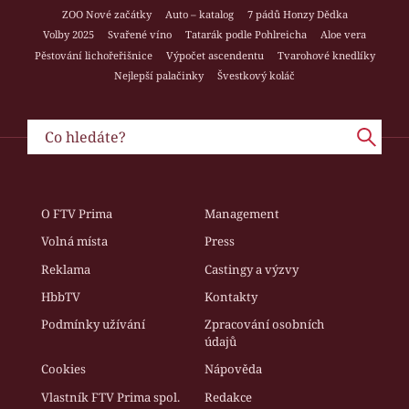
ZOO Nové začátky
Auto – katalog
7 pádů Honzy Dědka
Volby 2025
Svařené víno
Tatarák podle Pohlreicha
Aloe vera
Pěstování lichořeřišnice
Výpočet ascendentu
Tvarohové knedlíky
Nejlepší palačinky
Švestkový koláč
O FTV Prima
Management
Volná místa
Press
Reklama
Castingy a výzvy
HbbTV
Kontakty
Podmínky užívání
Zpracování osobních
údajů
Cookies
Nápověda
Vlastník FTV Prima spol.
Redakce