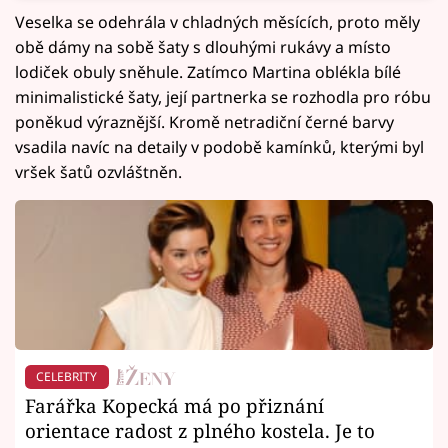
Veselka se odehrála v chladných měsících, proto měly
obě dámy na sobě šaty s dlouhými rukávy a místo
lodiček obuly sněhule. Zatímco Martina oblékla bílé
minimalistické šaty, její partnerka se rozhodla pro róbu
poněkud výraznější. Kromě netradiční černé barvy
vsadila navíc na detaily v podobě kamínků, kterými byl
vršek šatů ozvláštněn.
CELEBRITY
Farářka Kopecká má po přiznání
orientace radost z plného kostela. Je to