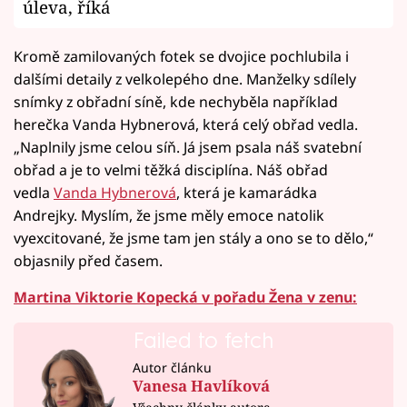
úleva, říká
Kromě zamilovaných fotek se dvojice pochlubila i
dalšími detaily z velkolepého dne. Manželky sdílely
snímky z obřadní síně, kde nechyběla například
herečka Vanda Hybnerová, která celý obřad vedla.
„Naplnily jsme celou síň. Já jsem psala náš svatební
obřad a je to velmi těžká disciplína. Náš obřad
vedla
Vanda Hybnerová
, která je kamarádka
Andrejky. Myslím, že jsme měly emoce natolik
vyexcitované, že jsme tam jen stály a ono se to dělo,“
objasnily před časem.
Martina Viktorie Kopecká v pořadu Žena v zenu:
Failed to fetch
Autor článku
Vanesa Havlíková