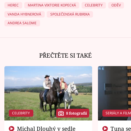
HEREC
MARTINA VIKTORIE KOPECKÁ
CELEBRITY
ODĚV
VANDA HYBNEROVÁ
SPOLEČENSKÁ RUBRIKA
ANDREA SALOME
PŘEČTĚTE SI TAKÉ
CELEBRITY
SERIÁLY A FIL
8 fotografií
Michal Dlouhý v sedle
Tuna se chtěl vrátit domů.