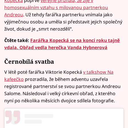
Kopecká
poprvé
veřejně přiznala, že žije v
homosexuálním vztahu s milovanou partnerkou
Andreou
. Už tehdy farářka partnerku vnímala jako
výjimečnou osobu a uměla si představit jejich společný
život, dokud je „smrt nerozdělí“.
Čtěte také:
Farářka Kopecká se na konci roku tajně
vdala. Obřad vedla herečka Vanda Hybnerová
Černobílá svatba
V létě poté farářka Viktorie Kopecká
v talkshow Na
kafeečko
prozradila, že během adventu uzavřela
registrované partnerství se svou partnerkou Andreou
Salome. Následoval i velký církevní obřad, z kterého
nyní po několika měsících dvojice sdílela fotografie.