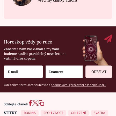
Všechny články autora
Horoskop vždy po ruce
Zanechte nám váš e-mail a my vám
budeme zasílat pravidelný newsletter s
vaším horoskopem.
ODESLAT
Odesláním formuláře souhlasíte s
podmínkami zpracování osobních údajů
Sdílejte článek
ŠTÍTKY
RODINA
SPOLEČNOST
OBLEČENÍ
SVATBA