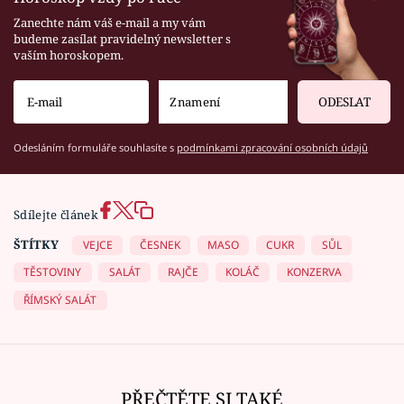
Zanechte nám váš e-mail a my vám
budeme zasílat pravidelný newsletter s
vaším horoskopem.
ODESLAT
Odesláním formuláře souhlasíte s
podmínkami zpracování osobních údajů
Sdílejte článek
ŠTÍTKY
VEJCE
ČESNEK
MASO
CUKR
SŮL
TĚSTOVINY
SALÁT
RAJČE
KOLÁČ
KONZERVA
ŘÍMSKÝ SALÁT
PŘEČTĚTE SI TAKÉ