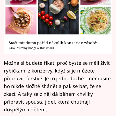
Horoskopy
Sledujte prima+
Filmový festival Karlovy Vary
Pořady
Stačí mít doma pořád několik konzerv v zásobě
Zdroj: Yummy Image a Thinkstock
Mámy sobě
Možná si budete říkat, proč byste se měli živit
Přihlášení
rybičkami z konzervy, když si je můžete
připravit čerstvé. Je to jednoduché – nemusíte
ho nikde složitě shánět a pak se bát, že se
Sledujte nás
zkazí. A taky se z něj dá během chvilky
připravit spousta jídel, která chutnají
dospělým i dětem.