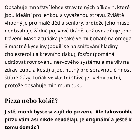
Obsahuje množství lehce stravitelných bílkovin, které
jsou ideální pro lehkou a vyváženou stravu. Zvláště
vhodný je pro malé děti a seniory, protože jeho maso
neobsahuje žádné pojivové tkáně, což usnadňuje jeho
trávení. Maso z tuňáka je také velmi bohaté na omega-
3 mastné kyseliny (podílí se na snižování hladiny
cholesterolu a krevního tlaku), fosfor (pomáhá
udržovat rovnováhu nervového systému a má vliv na
zdraví zubů a kostí) a jód, nutný pro správnou činnost
štítné žlázy. Tuňák ve vlastní šťávě je i velmi dietní,
protože obsahuje minimum tuku.
Pizza nebo koláč?
Jistě, mohli byste si zajít do pizzerie. Ale takovouhle
pizzu vám asi nikde neudělají. Je originální a ještě k
tomu domácí!