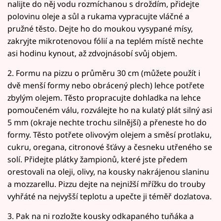
nalijte do něj vodu rozmíchanou s droždím, přidejte
polovinu oleje a sůl a rukama vypracujte vláčné a
pružné těsto. Dejte ho do moukou vysypané mísy,
zakryjte mikrotenovou fólií a na teplém místě nechte
asi hodinu kynout, až zdvojnásobí svůj objem.
2. Formu na pizzu o průměru 30 cm (můžete použít i
dvě menší formy nebo obrácený plech) lehce potřete
zbylým olejem. Těsto propracujte dohladka na lehce
pomoučeném válu, rozválejte ho na kulatý plát silný asi
5 mm (okraje nechte trochu silnější) a přeneste ho do
formy. Těsto potřete olivovým olejem a směsí protlaku,
cukru, oregana, citronové šťávy a česneku utřeného se
solí. Přidejte plátky žampionů, které jste předem
orestovali na oleji, olivy, na kousky nakrájenou slaninu
a mozzarellu. Pizzu dejte na nejnižší mřížku do trouby
vyhřáté na nejvyšší teplotu a upečte ji téměř dozlatova.
3. Pak na ni rozložte kousky odkapaného tuňáka a