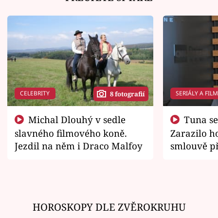
CELEBRITY
SERIÁLY A FIL
8 fotografií
Michal Dlouhý v sedle
Tuna se chtěl vrátit domů.
slavného filmového koně.
Zarazilo ho
Jezdil na něm i Draco Malfoy
smlouvě př
zemřít
HOROSKOPY DLE ZVĚROKRUHU