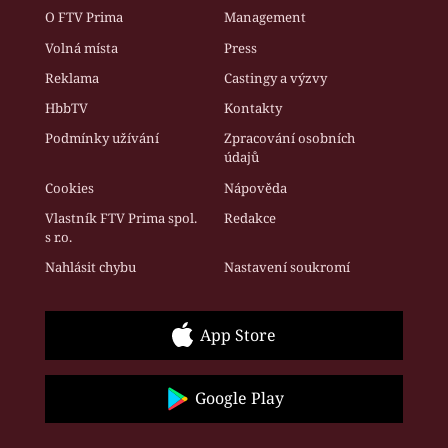
O FTV Prima
Management
Volná místa
Press
Reklama
Castingy a výzvy
HbbTV
Kontakty
Podmínky užívání
Zpracování osobních
údajů
Cookies
Nápověda
Vlastník FTV Prima spol.
Redakce
s r.o.
Nahlásit chybu
Nastavení soukromí
App Store
Google Play