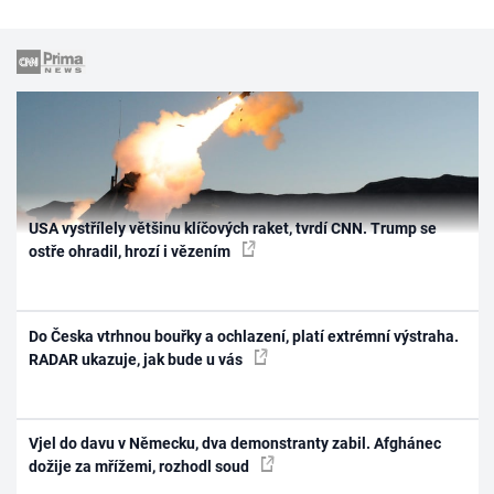
USA vystřílely většinu klíčových raket, tvrdí CNN. Trump se
ostře ohradil, hrozí i vězením
Do Česka vtrhnou bouřky a ochlazení, platí extrémní výstraha.
RADAR ukazuje, jak bude u vás
Vjel do davu v Německu, dva demonstranty zabil. Afghánec
dožije za mřížemi, rozhodl soud