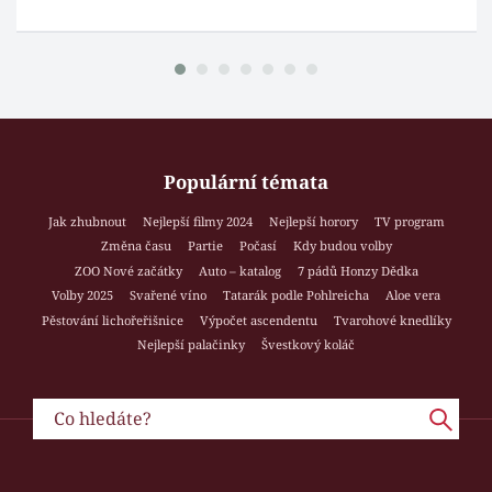
Populární témata
Jak zhubnout
Nejlepší filmy 2024
Nejlepší horory
TV program
Změna času
Partie
Počasí
Kdy budou volby
ZOO Nové začátky
Auto – katalog
7 pádů Honzy Dědka
Volby 2025
Svařené víno
Tatarák podle Pohlreicha
Aloe vera
Pěstování lichořeřišnice
Výpočet ascendentu
Tvarohové knedlíky
Nejlepší palačinky
Švestkový koláč