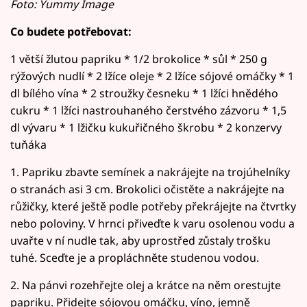
Foto: Yummy Image
Co budete potřebovat:
1 větší žlutou papriku * 1/2 brokolice * sůl * 250 g
rýžových nudlí * 2 lžíce oleje * 2 lžíce sójové omáčky * 1
dl bílého vína * 2 stroužky česneku * 1 lžíci hnědého
cukru * 1 lžíci nastrouhaného čerstvého zázvoru * 1,5
dl vývaru * 1 lžičku kukuřičného škrobu * 2 konzervy
tuňáka
1. Papriku zbavte semínek a nakrájejte na trojúhelníky
o stranách asi 3 cm. Brokolici očistěte a nakrájejte na
růžičky, které ještě podle potřeby překrájejte na čtvrtky
nebo poloviny. V hrnci přiveďte k varu osolenou vodu a
uvařte v ní nudle tak, aby uprostřed zůstaly trošku
tuhé. Sceďte je a propláchněte studenou vodou.
2. Na pánvi rozehřejte olej a krátce na něm orestujte
papriku. Přidejte sójovou omáčku, víno, jemně