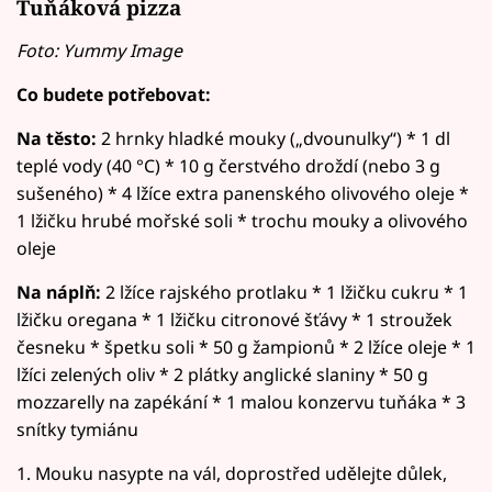
Tuňáková pizza
Foto: Yummy Image
Co budete potřebovat:
Na těsto:
2 hrnky hladké mouky („dvounulky“) * 1 dl
teplé vody (40 °C) * 10 g čerstvého droždí (nebo 3 g
sušeného) * 4 lžíce extra panenského olivového oleje *
1 lžičku hrubé mořské soli * trochu mouky a olivového
oleje
Na náplň:
2 lžíce rajského protlaku * 1 lžičku cukru * 1
lžičku oregana * 1 lžičku citronové šťávy * 1 stroužek
česneku * špetku soli * 50 g žampionů * 2 lžíce oleje * 1
lžíci zelených oliv * 2 plátky anglické slaniny * 50 g
mozzarelly na zapékání * 1 malou konzervu tuňáka * 3
snítky tymiánu
1. Mouku nasypte na vál, doprostřed udělejte důlek,