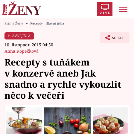
ŽIVĚ
Prima Ženy
■
Recepty
Hlavní jídla
Trendy:
Polabí
Inspekce
Prostřeno!
AYTO?
HLAVNÍ JÍDLA
SDÍLET
Módní alarm
Zrádci
Proměny
10. listopadu 2015 04:50
Anna Kopečková
Recepty s tuňákem
v konzervě aneb Jak
Témata
snadno a rychle vykouzlit
Celebrity
něco k večeři
Vztahy
Seriály