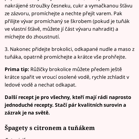
nakrájené stroužky česneku, cukr a vymačkanou šťávu
ze zázvoru, promíchejte a nechte přejít varem. Pak
přilijte vývar promíchaný se škrobem (pokud je tuňák
ve vlastní šťávě, můžete jí část vývaru nahradit) a
míchejte do zhoustnutí.
3. Nakonec přidejte brokolici, odkapané nudle a maso z
tuňáka, opatrně promíchejte a krátce vše prohřejte.
Prima tip:
Růžičky brokolice můžete předem ještě
krátce spařit ve vroucí osolené vodě, rychle zchladit v
ledové vodě a nechat odkapat.
Další recept je pro všechny, kteří mají rádi naprosto
jednoduché recepty. Stačí pár kvalitních surovin a
zázrak je na světě.
Špagety s citronem a tuňákem