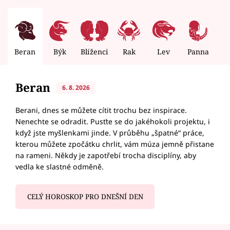
Beran
Býk
Blíženci
Rak
Lev
Panna
V
Beran
6. 8. 2026
Berani, dnes se můžete cítit trochu bez inspirace.
Nenechte se odradit. Pusťte se do jakéhokoli projektu, i
když jste myšlenkami jinde. V průběhu „špatné“ práce,
kterou můžete zpočátku chrlit, vám múza jemně přistane
na rameni. Někdy je zapotřebí trocha disciplíny, aby
vedla ke slastné odměně.
CELÝ HOROSKOP PRO DNEŠNÍ DEN