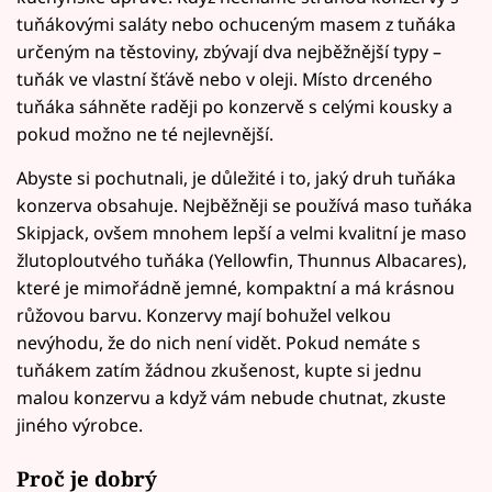
tuňákovými saláty nebo ochuceným masem z tuňáka
určeným na těstoviny, zbývají dva nejběžnější typy –
tuňák ve vlastní šťávě nebo v oleji. Místo drceného
tuňáka sáhněte raději po konzervě s celými kousky a
pokud možno ne té nejlevnější.
Abyste si pochutnali, je důležité i to, jaký druh tuňáka
konzerva obsahuje. Nejběžněji se používá maso tuňáka
Skipjack, ovšem mnohem lepší a velmi kvalitní je maso
žlutoploutvého tuňáka (Yellowfin, Thunnus Albacares),
které je mimořádně jemné, kompaktní a má krásnou
růžovou barvu. Konzervy mají bohužel velkou
nevýhodu, že do nich není vidět. Pokud nemáte s
tuňákem zatím žádnou zkušenost, kupte si jednu
malou konzervu a když vám nebude chutnat, zkuste
jiného výrobce.
Proč je dobrý