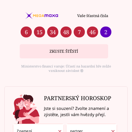
Vaše šťastná čísla
6
15
34
48
7
46
2
ZKUSTE ŠTĚSTÍ
Ministerstvo financí varuje: Účastí na hazardní hře může
vzniknout závislost ⑱
PARTNERSKÝ HOROSKOP
Jste si souzení? Zvolte znamení a
zjistěte, jestli vám hvězdy přejí.