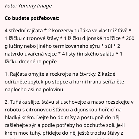
Foto: Yummy Image
Co budete potřebovat:
4 střední rajčata * 2 konzervy tuňáka ve vlastní šťávě *
1 lžičku citronové šťávy * 1 lžičku dijonské hořčice * 200
g lučiny nebo jiného termizovaného sýru * sůl * 2
natvrdo uvařená vejce * 4 listy římského salátu * 1
lžičku drceného pepře
1. Rajčata omyjte a rozkrojte na čtvrtky. Z každé
odřízněte zbytek po stopce a horní hranu seřízněte
naplocho asi na polovinu.
2. Tuňáka slijte, šťávu si uschovejte a maso rozsekejte v
robotu s citronovou šťávou a dijonskou hořčicí na
hladký krém. Dejte ho do mísy a postupně do něj
zašlehejte sýr a podle potřeby ho dochuťte solí. Je-li
krém moc tuhý, přidejte do něj ještě trochu šťávy z