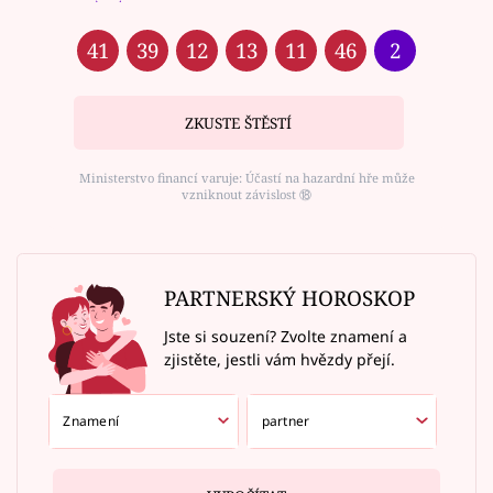
41
39
12
13
11
46
2
ZKUSTE ŠTĚSTÍ
Ministerstvo financí varuje: Účastí na hazardní hře může
vzniknout závislost ⑱
PARTNERSKÝ HOROSKOP
Jste si souzení? Zvolte znamení a
zjistěte, jestli vám hvězdy přejí.