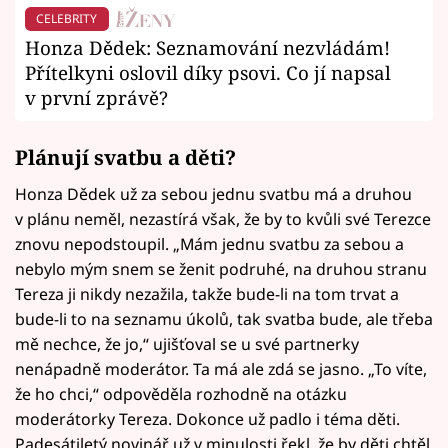
CELEBRITY
Honza Dědek: Seznamování nezvládám!
Přítelkyni oslovil díky psovi. Co jí napsal
v první zprávě?
Plánují svatbu a děti?
Honza Dědek už za sebou jednu svatbu má a druhou
v plánu neměl, nezastírá však, že by to kvůli své Terezce
znovu nepodstoupil. „Mám jednu svatbu za sebou a
nebylo mým snem se ženit podruhé, na druhou stranu
Tereza ji nikdy nezažila, takže bude-li na tom trvat a
bude-li to na seznamu úkolů, tak svatba bude, ale třeba
mě nechce, že jo,“ ujišťoval se u své partnerky
nenápadně moderátor. Ta má ale zdá se jasno. „To víte,
že ho chci,“ odpověděla rozhodně na otázku
moderátorky Tereza. Dokonce už padlo i téma děti.
Padesátiletý novinář už v minulosti řekl, že by děti chtěl