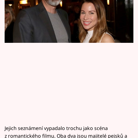
Horoskopy
prozradil, jakým způsobem se seznámili. Kdy
Sledujte prima+
plánují svatbu a co děti?
Filmový festival Karlovy Vary
Pořady
Mámy sobě
Přihlášení
Sledujte nás
Jejich seznámení vypadalo trochu jako scéna
z romantického filmu. Oba dva jsou majitelé pejsků a