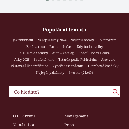
Populární témata
Jak zhubnout
Nejlepší filmy 2024
Nejlepší horory
TV program
Změna času
Partie
Počasí
Kdy budou volby
ZOO Nové začátky
Auto – katalog
7 pádů Honzy Dědka
Volby 2025
Svařené víno
Tatarák podle Pohlreicha
Aloe vera
Pěstování lichořeřišnice
Výpočet ascendentu
Tvarohové knedlíky
Nejlepší palačinky
Švestkový koláč
O FTV Prima
Management
Volná místa
Press