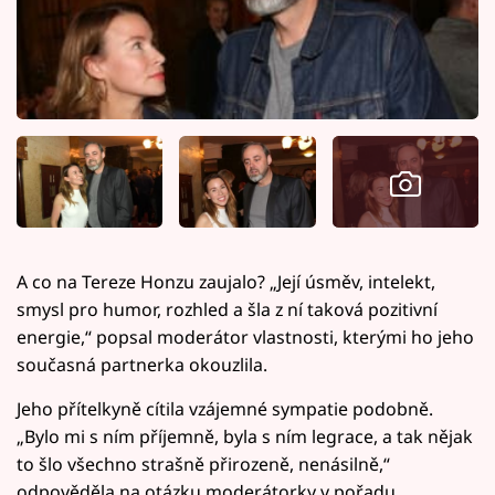
A co na Tereze Honzu zaujalo? „Její úsměv, intelekt,
smysl pro humor, rozhled a šla z ní taková pozitivní
energie,“ popsal moderátor vlastnosti, kterými ho jeho
současná partnerka okouzlila.
Jeho přítelkyně cítila vzájemné sympatie podobně.
„Bylo mi s ním příjemně, byla s ním legrace, a tak nějak
to šlo všechno strašně přirozeně, nenásilně,“
odpověděla na otázku moderátorky v pořadu