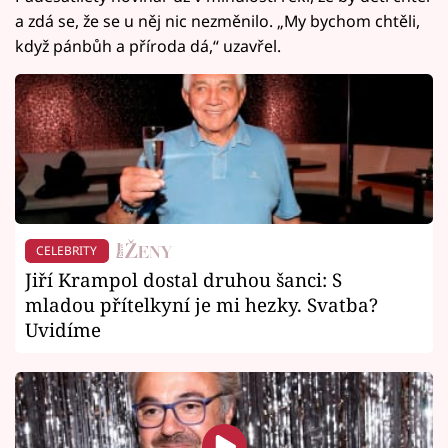
a zdá se, že se u něj nic nezměnilo. „My bychom chtěli,
když pánbůh a příroda dá,“ uzavřel.
CELEBRITY
Jiří Krampol dostal druhou šanci: S
mladou přítelkyní je mi hezky. Svatba?
Uvidíme