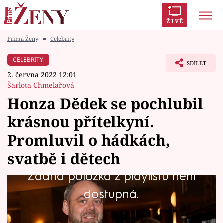
ŽIVĚ
Prima Ženy
■
Celebrity
Trendy:
Polabí
Inspekce
Prostřeno!
AYTO?
CELEBRITY
SDÍLET
Módní alarm
Zrádci
Proměny
2. června 2022 12:01
Šarlota Chmelařová
Honza Dědek se pochlubil
krásnou přítelkyní.
Témata
Promluvil o hádkách,
Celebrity
svatbě i dětech
Žádná položka z playlistu není
Vztahy
Moderátor talkshow 7 pádů Honzy Dědka se
dostupná.
Seriály
pochlubil svou krásnou přítelkyní Terezou
Cibulkovou. V pořadu Showtime také