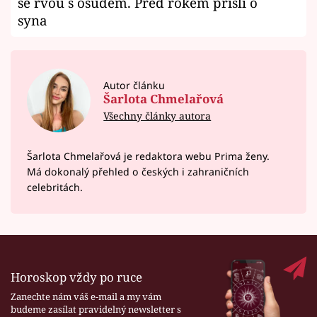
se rvou s osudem. Před rokem přišli o
syna
Autor článku
Šarlota Chmelařová
Všechny články autora
Šarlota Chmelařová je redaktora webu Prima ženy.
Má dokonalý přehled o českých i zahraničních
celebritách.
Horoskop vždy po ruce
Zanechte nám váš e-mail a my vám
budeme zasílat pravidelný newsletter s