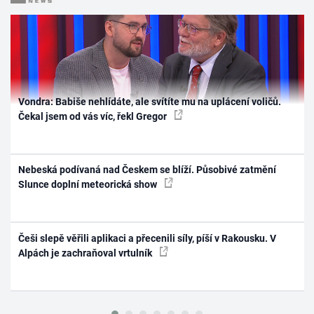
Vondra: Babiše nehlídáte, ale svítíte mu na uplácení voličů.
Čekal jsem od vás víc, řekl Gregor
Nebeská podívaná nad Českem se blíží. Působivé zatmění
Slunce doplní meteorická show
Češi slepě věřili aplikaci a přecenili síly, píší v Rakousku. V
Alpách je zachraňoval vrtulník