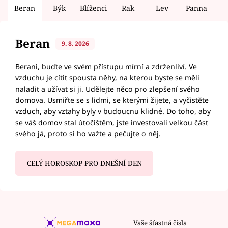
Beran
Býk
Blíženci
Rak
Lev
Panna
V
Beran
9. 8. 2026
Berani, buďte ve svém přístupu mírní a zdrženliví. Ve
vzduchu je cítit spousta něhy, na kterou byste se měli
naladit a užívat si ji. Udělejte něco pro zlepšení svého
domova. Usmiřte se s lidmi, se kterými žijete, a vyčistěte
vzduch, aby vztahy byly v budoucnu klidné. Do toho, aby
se váš domov stal útočištěm, jste investovali velkou část
svého já, proto si ho važte a pečujte o něj.
CELÝ HOROSKOP PRO DNEŠNÍ DEN
Vaše šťastná čísla