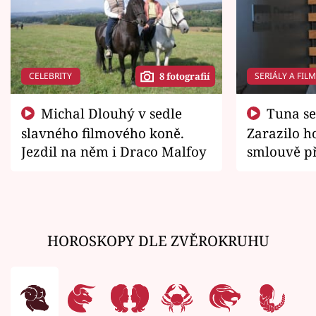
CELEBRITY
SERIÁLY A FIL
8 fotografií
Michal Dlouhý v sedle
Tuna se chtěl vrátit domů.
slavného filmového koně.
Zarazilo ho
Jezdil na něm i Draco Malfoy
smlouvě př
zemřít
HOROSKOPY DLE ZVĚROKRUHU