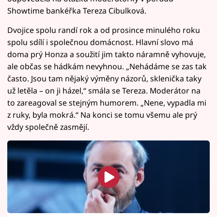
Showtime bankéřka Tereza Cibulková.
Dvojice spolu randí rok a od prosince minulého roku
spolu sdílí i společnou domácnost. Hlavní slovo má
doma prý Honza a soužití jim takto náramně vyhovuje,
ale občas se hádkám nevyhnou. „Nehádáme se zas tak
často. Jsou tam nějaký výměny názorů, sklenička taky
už letěla – on ji házel,“ smála se Tereza. Moderátor na
to zareagoval se stejným humorem. „Nene, vypadla mi
z ruky, byla mokrá.“ Na konci se tomu všemu ale prý
vždy společně zasmějí.