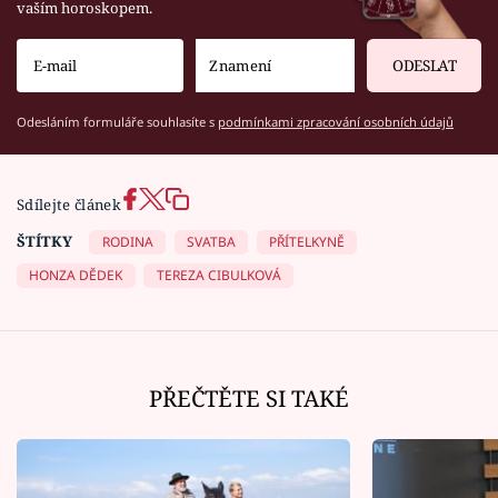
vaším horoskopem.
ODESLAT
Odesláním formuláře souhlasíte s
podmínkami zpracování osobních údajů
Sdílejte článek
ŠTÍTKY
RODINA
SVATBA
PŘÍTELKYNĚ
HONZA DĚDEK
TEREZA CIBULKOVÁ
PŘEČTĚTE SI TAKÉ