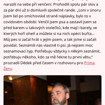
narazili na sebe při venčení. Prohodili spolu pár slov a
za pár dní už si domluvili společné rande. „Loni v únoru
jsem šel po smíchovské straně náplavky, bylo to v
covidovém období. Venčil jsem psa a zastavil jsem se
před barem u takových stolečků, kde mají i barely, ve
kterých hoří oheň a můžete si na nich opéct buřta…
Můj pes si začal hrát s jejím psem, a tak jsme si začali
povídat. Seznámili nás vlastně ti psi. Já nejsem moc
seznamovací typ. Potřebuju vždycky s někým seznámit,
potřebuju někoho, kdo za mě řekne tu první větu,“
prozradil Dědek před časem v rozhovoru pro
Prima
Ženy
.