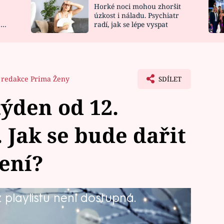
Horké noci mohou zhoršit
NOVINKY
ZAHRADA
úzkost i náladu. Psychiatr
 a
radí, jak se lépe vyspat
VIDEORECEPTY
DESIGN
redakce Prima Ženy
SDÍLET
ýden od 12.
 Jak se bude dařit
ení?
playlistu není dostupná.
ento týden a co vás čeká v různých