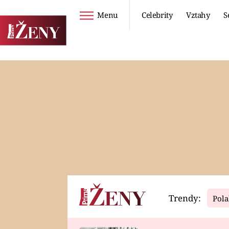
Menu
Celebrity
Vztahy
S
Seriály
Životní styl
ZOO
DIETY A HUBNUTÍ
PROSTŘENO!
CESTOVÁNÍ A
DOVOLENÁ
DUCH
ZDRAVÍ
Trendy:
Pola
Horoskopy
Video
ASTROČLÁNKY
SERIÁLY