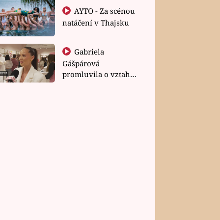
AYTO - Za scénou
natáčení v Thajsku
Gabriela
Gášpárová
promluvila o vztahu
a zakládání rodiny