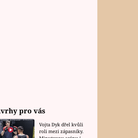
vrhy pro vás
Vojta Dyk dřel kvůli
roli mezi zápasníky.
Minutovou scénu jel