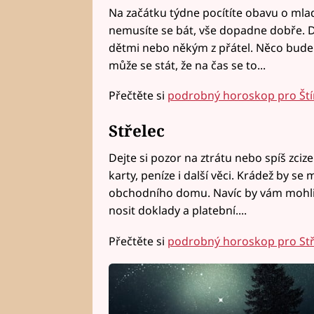
Na začátku týdne pocítíte obavu o mla
nemusíte se bát, vše dopadne dobře. Dom
dětmi nebo někým z přátel. Něco bude po
může se stát, že na čas se to...
Přečtěte si
podrobný horoskop pro Ští
Střelec
Dejte si pozor na ztrátu nebo spíš zciz
karty, peníze i další věci. Krádež by s
obchodního domu. Navíc by vám mohli od
nosit doklady a platební....
Přečtěte si
podrobný horoskop pro Stř