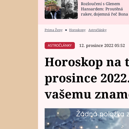
Rozloučení s Glenem
SNÁŘ
CELEBRITY
Hansardem: Proutěná
rakev, dojemná řeč Bona
HOROSKOP NA
VAŘENÍ
zpěv Irglové s Vedderem
ROK 2023
Prima Ženy
■
Horoskopy
Astročlánky
12. prosince 2022 05:52
ASTROČLÁNKY
Horoskop na t
prosince 2022.
vašemu znam
Žádná položka z 
Co vám předpovídají hvězdy na t
oblastech vašeho života?