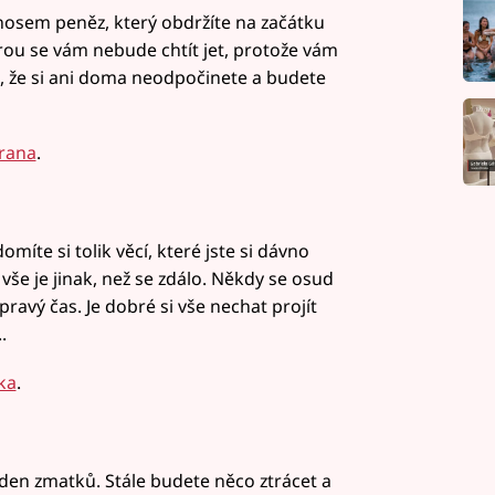
obnosem peněz, který obdržíte na začátku
erou se vám nebude chtít jet, protože vám
e, že si ani doma neodpočinete a budete
rana
.
míte si tolik věcí, které jste si dávno
že vše je jinak, než se zdálo. Někdy se osud
pravý čas. Je dobré si vše nechat projít
.
ka
.
ýden zmatků. Stále budete něco ztrácet a