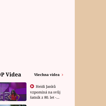
P Videa
Všechna videa
Heidi Janků
vzpomíná na svůj
šatník z 80. let -
Shopaholičky