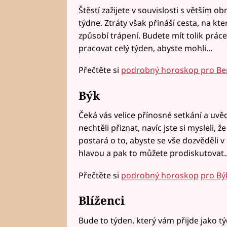
Štěstí zažijete v souvislosti s větším 
týdne. Ztráty však přináší cesta, na kt
způsobí trápení. Budete mít tolik prác
pracovat celý týden, abyste mohli...
Přečtěte si
podrobný horoskop pro Be
Býk
Čeká vás velice přínosné setkání a uvědo
nechtěli přiznat, navíc jste si mysleli, 
postará o to, abyste se vše dozvěděli v 
hlavou a pak to můžete prodiskutovat..
Přečtěte si
podrobný horoskop
p
ro Bý
Blíženci
Bude to týden, který vám přijde jako t