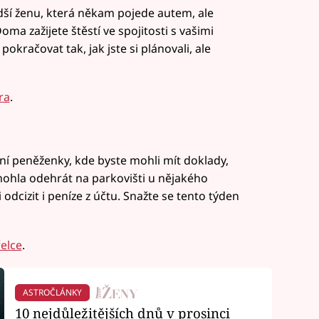
dší ženu, která někam pojede autem, ale
a zažijete štěstí ve spojitosti s vašimi
kračovat tak, jak jste si plánovali, ale
ra
.
ení peněženky, kde byste mohli mít doklady,
e mohla odehrát na parkovišti u nějakého
cizit i peníze z účtu. Snažte se tento týden
elce
.
ASTROČLÁNKY
10 nejdůležitějších dnů v prosinci