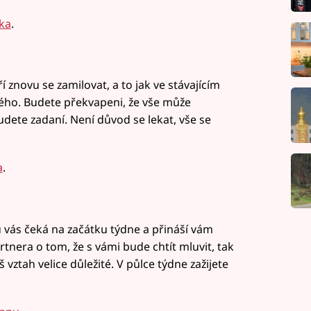
ka
.
 znovu se zamilovat, a to jak ve stávajícím
ého. Budete překvapeni, že vše může
dete zadaní. Není důvod se lekat, vše se
a
.
 vás čeká na začátku týdne a přináší vám
tnera o tom, že s vámi bude chtít mluvit, tak
vztah velice důležité. V půlce týdne zažijete