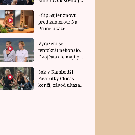
bez dubla
Filip Sajler znovu
před kamerou: Na
Primě ukáže
poctivou kuchyni i
rychlé recepty
Vyřazení se
tentokrát nekonalo.
Dvojčata ale mají po
uzavření třetí etapy
závodu nůž na krku
Šok v Kambodži.
Favoritky Chicas
končí, závod ukázal
svou nejtvrdší tvář