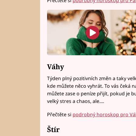
Přečtěte si
podrobný horoskop pro P
Váhy
Týden plný pozitivních změn a taky velk
kde můžete něco vyhrát. To vás čeká n
můžete zase o peníze přijít, pokud je 
velký stres a chaos, ale....
Přečtěte si
podrobný horoskop pro Vá
Štír