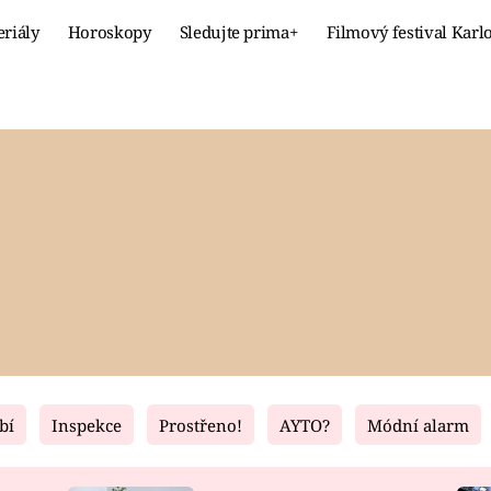
eriály
Horoskopy
Sledujte prima+
Filmový festival Karl
Celebrity
Recept
MÓDA A KRÁSA
HLAVNÍ JÍ
VZTAHY A SEX
SLADKÉ
PRIMA MAMINKA
ZDRAVÉ
bí
Inspekce
Prostřeno!
AYTO?
Módní alarm
Fresh
Living
RECEPTY
BYDLENÍ