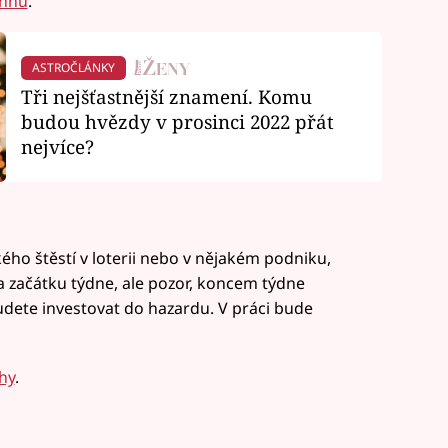
annu
.
ASTROČLÁNKY
Tři nejšťastnější znamení. Komu
budou hvězdy v prosinci 2022 přát
nejvíce?
ého štěstí v loterii nebo v nějakém podniku,
a začátku týdne, ale pozor, koncem týdne
budete investovat do hazardu. V práci bude
hy
.