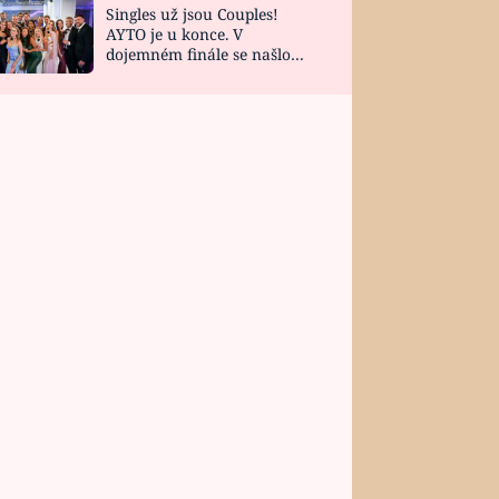
Singles už jsou Couples!
AYTO je u konce. V
dojemném finále se našlo
všech 10 Perfect Matchů