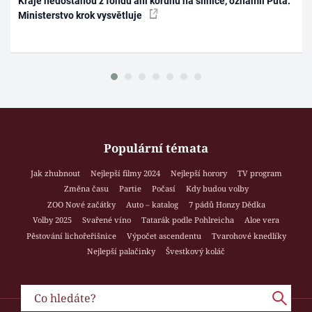
Kraje nedostanou z fondu ani korunu na silnice, oznámil Půta.
Ministerstvo krok vysvětluje
Populární témata
Jak zhubnout
Nejlepší filmy 2024
Nejlepší horory
TV program
Změna času
Partie
Počasí
Kdy budou volby
ZOO Nové začátky
Auto – katalog
7 pádů Honzy Dědka
Volby 2025
Svařené víno
Tatarák podle Pohlreicha
Aloe vera
Pěstování lichořeřišnice
Výpočet ascendentu
Tvarohové knedlíky
Nejlepší palačinky
Švestkový koláč