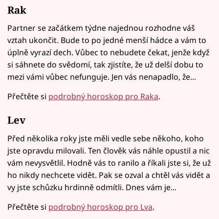
Rak
Partner se začátkem týdne najednou rozhodne váš
vztah ukončit. Bude to po jedné menší hádce a vám to
úplně vyrazí dech. Vůbec to nebudete čekat, jenže když
si sáhnete do svědomí, tak zjistíte, že už delší dobu to
mezi vámi vůbec nefunguje. Jen vás nenapadlo, že...
Přečtěte si
podrobný horoskop pro Raka
.
Lev
Před několika roky jste měli vedle sebe někoho, koho
jste opravdu milovali. Ten člověk vás náhle opustil a nic
vám nevysvětlil. Hodně vás to ranilo a říkali jste si, že už
ho nikdy nechcete vidět. Pak se ozval a chtěl vás vidět a
vy jste schůzku hrdinně odmítli. Dnes vám je...
Přečtěte si
podrobný horoskop pro Lva
.