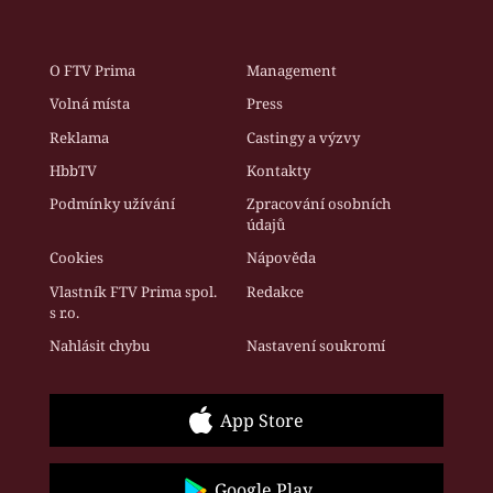
O FTV Prima
Management
Volná místa
Press
Reklama
Castingy a výzvy
HbbTV
Kontakty
Podmínky užívání
Zpracování osobních
údajů
Cookies
Nápověda
Vlastník FTV Prima spol.
Redakce
s r.o.
Nahlásit chybu
Nastavení soukromí
App Store
Google Play