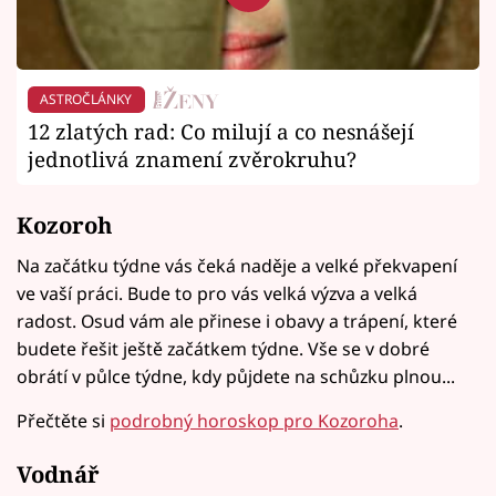
ASTROČLÁNKY
12 zlatých rad: Co milují a co nesnášejí
jednotlivá znamení zvěrokruhu?
Kozoroh
Na začátku týdne vás čeká naděje a velké překvapení
ve vaší práci. Bude to pro vás velká výzva a velká
radost. Osud vám ale přinese i obavy a trápení, které
budete řešit ještě začátkem týdne. Vše se v dobré
obrátí v půlce týdne, kdy půjdete na schůzku plnou...
Přečtěte si
podrobný horoskop pro Kozoroha
.
Vodnář