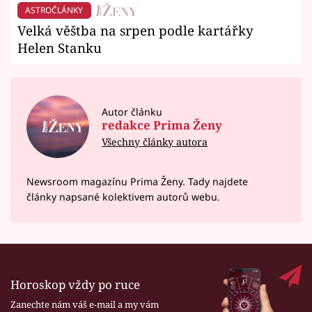
ASTROČLÁNKY
Velká věštba na srpen podle kartářky
Helen Stanku
Autor článku
redakce Prima Ženy
Všechny články autora
Newsroom magazínu Prima Ženy. Tady najdete
články napsané kolektivem autorů webu.
Horoskop vždy po ruce
Zanechte nám váš e-mail a my vám