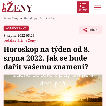
ŽIVĚ
Prima Ženy
■
Horoskopy
Astročlánky
Trendy:
Polabí
Inspekce
Prostřeno!
AYTO?
ASTROČLÁNKY
SDÍLET
Módní alarm
Zrádci
Proměny
8. srpna 2022 05:29
redakce Prima Ženy
Horoskop na týden od 8.
srpna 2022. Jak se bude
Témata
dařit vašemu znamení?
Celebrity
Žádná položka z playlistu není
Co vám předpovídají hvězdy na tento týden a
dostupná.
Vztahy
co vás čeká v různých oblastech vašeho
Seriály
života?