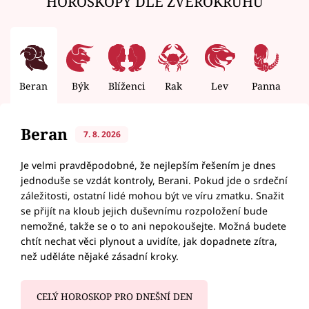
HOROSKOPY DLE ZVĚROKRUHU
Beran
Býk
Blíženci
Rak
Lev
Panna
V
Beran
7. 8. 2026
Je velmi pravděpodobné, že nejlepším řešením je dnes
jednoduše se vzdát kontroly, Berani. Pokud jde o srdeční
záležitosti, ostatní lidé mohou být ve víru zmatku. Snažit
se přijít na kloub jejich duševnímu rozpoložení bude
nemožné, takže se o to ani nepokoušejte. Možná budete
chtít nechat věci plynout a uvidíte, jak dopadnete zítra,
než uděláte nějaké zásadní kroky.
CELÝ HOROSKOP PRO DNEŠNÍ DEN