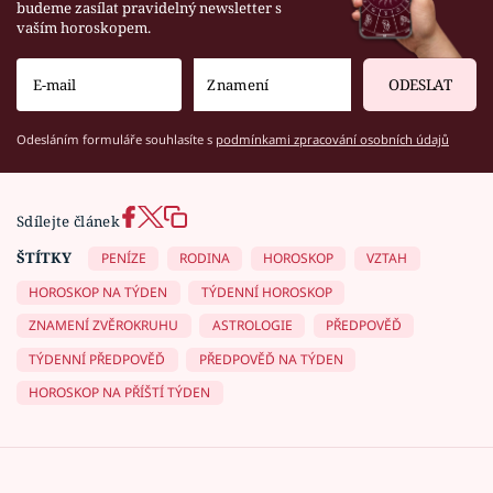
budeme zasílat pravidelný newsletter s
vaším horoskopem.
ODESLAT
Odesláním formuláře souhlasíte s
podmínkami zpracování osobních údajů
Sdílejte článek
ŠTÍTKY
PENÍZE
RODINA
HOROSKOP
VZTAH
HOROSKOP NA TÝDEN
TÝDENNÍ HOROSKOP
ZNAMENÍ ZVĚROKRUHU
ASTROLOGIE
PŘEDPOVĚĎ
TÝDENNÍ PŘEDPOVĚĎ
PŘEDPOVĚĎ NA TÝDEN
HOROSKOP NA PŘÍŠTÍ TÝDEN