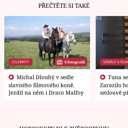
PŘEČTĚTE SI TAKÉ
CELEBRITY
SERIÁLY A FIL
8 fotografií
Michal Dlouhý v sedle
Tuna se chtěl vrátit domů.
slavného filmového koně.
Zarazilo ho
Jezdil na něm i Draco Malfoy
smlouvě př
zemřít