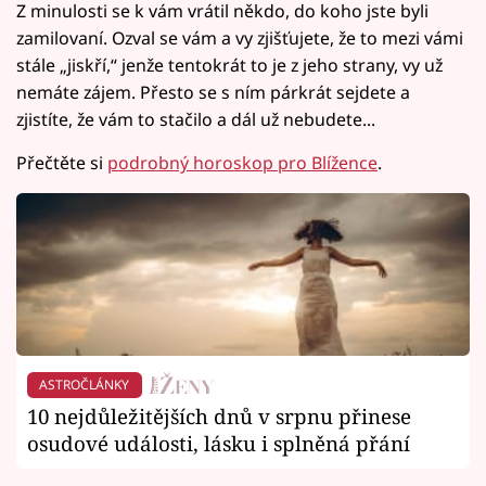
Z minulosti se k vám vrátil někdo, do koho jste byli
zamilovaní. Ozval se vám a vy zjišťujete, že to mezi vámi
stále „jiskří,“ jenže tentokrát to je z jeho strany, vy už
nemáte zájem. Přesto se s ním párkrát sejdete a
zjistíte, že vám to stačilo a dál už nebudete...
Přečtěte si
podrobný horoskop pro Blížence
.
ASTROČLÁNKY
10 nejdůležitějších dnů v srpnu přinese
osudové události, lásku i splněná přání