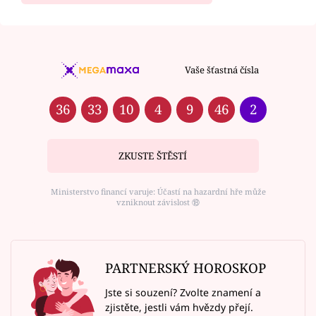
Vaše šťastná čísla
36
33
10
4
9
46
2
ZKUSTE ŠTĚSTÍ
Ministerstvo financí varuje: Účastí na hazardní hře může
vzniknout závislost ⑱
PARTNERSKÝ HOROSKOP
Jste si souzení? Zvolte znamení a
zjistěte, jestli vám hvězdy přejí.