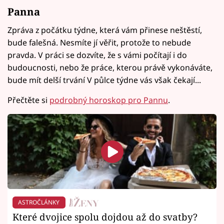
Panna
Zpráva z počátku týdne, která vám přinese neštěstí,
bude falešná. Nesmíte jí věřit, protože to nebude
pravda. V práci se dozvíte, že s vámi počítají i do
budoucnosti, nebo že práce, kterou právě vykonáváte,
bude mít delší trvání V půlce týdne vás však čekají...
Přečtěte si
podrobný horoskop pro Pannu
.
ASTROČLÁNKY
Které dvojice spolu dojdou až do svatby?