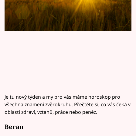
Horoskopy
Sledujte prima+
Filmový festival Karlovy Vary
Pořady
Mámy sobě
Přihlášení
Je tu nový týden a my pro vás máme horoskop pro
Sledujte nás
všechna znamení zvěrokruhu. Přečtěte si, co vás čeká v
oblasti zdraví, vztahů, práce nebo peněz.
Beran