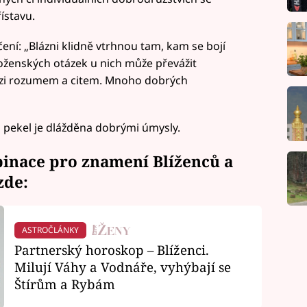
ístavu.
čení: „Blázni klidně vtrhnou tam, kam se bojí
boženských otázek u nich může převážit
ezi rozumem a citem. Mnoho dobrých
o pekel je dlážděna dobrými úmysly.
inace pro znamení Blíženců a
zde
:
ASTROČLÁNKY
Partnerský horoskop – Blíženci.
Milují Váhy a Vodnáře, vyhýbají se
Štírům a Rybám