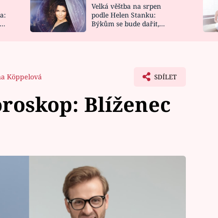
Velká věštba na srpen
NOVINKY
ZAHRADA
a:
podle Helen Stanku:
y
Býkům se bude dařit,
VIDEORECEPTY
DESIGN
Vodnáře čeká jízda
na Köppelová
SDÍLET
roskop: Blíženec