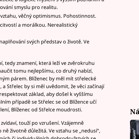
ání smyslu pro realitu.
 vztahu, věčný optimismus. Pohostinnost.
citvostí a morálkou. Nerealistický
 naplňování svých představ o životě. Ve
í, tedy znamení, která leží ve zvěrokruhu
naučit tomu nejlepšímu, co druhý nabízí,
ným párem. Blíženec by měl mít střelecké
a Střelec by si měl uvědomit, že věci začínají
respektovat základ, aby došel k vyššímu
ním případě se Střelec se od Blížence učí
ení, Blíženec od Střelce moudrosti.
Ná
, zvídaví, touží po vzrušení. Vzájemně
 ně životně důležitá. Ve vztahu se „nedusí“,
ých či individuálních dobrodružstvích se