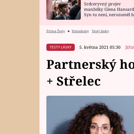
Srdceryvný projev
SNÁŘ
CELEBRITY
manželky Glena Hansard
Syn tu není, nerozuměl b
HOROSKOP NA
VAŘENÍ
tomu, vysvětlila
ROK 2023
Prima Ženy
■
Horoskopy
Testy lásky
5. května 2021 05:30
Jiři
TESTY LÁSKY
Partnerský ho
+ Střelec