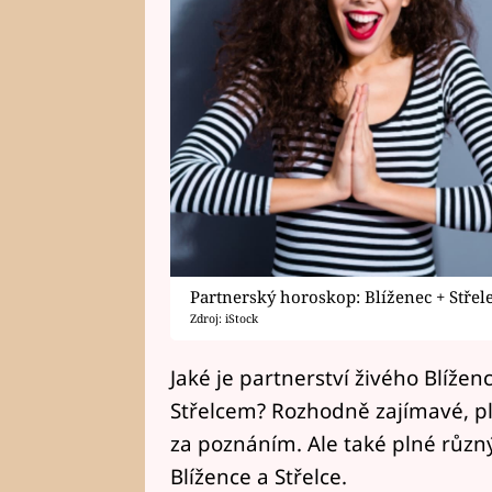
Partnerský horoskop: Blíženec + Střel
Zdroj: iStock
Jaké je partnerství živého Blížen
Střelcem? Rozhodně zajímavé, pl
za poznáním. Ale také plné různýc
Blížence a Střelce.