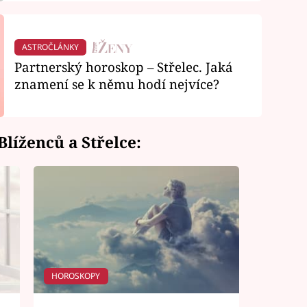
ASTROČLÁNKY
Partnerský horoskop – Střelec. Jaká
znamení se k němu hodí nejvíce?
líženců a Střelce:
HOROSKOPY