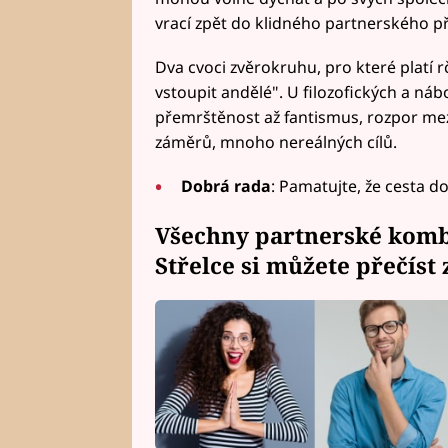
vrací zpět do klidného partnerského př
Dva cvoci zvěrokruhu, pro které platí r
vstoupit andělé". U filozofických a ná
přemrštěnost až fantismus, rozpor m
záměrů, mnoho nereálných cílů.
Dobrá rada
: Pamatujte, že cesta d
Všechny partnerské komb
Střelce si můžete přečíst 