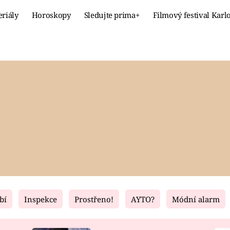
eriály
Horoskopy
Sledujte prima+
Filmový festival Karl
Celebrity
Recept
MÓDA A KRÁSA
HLAVNÍ JÍ
VZTAHY A SEX
SLADKÉ
PRIMA MAMINKA
ZDRAVÉ
bí
Inspekce
Prostřeno!
AYTO?
Módní alarm
Fresh
Living
RECEPTY
BYDLENÍ