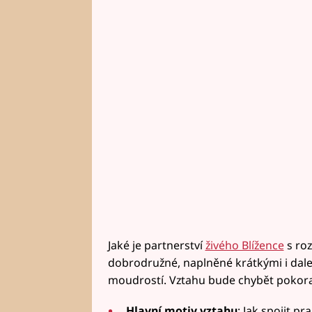
Jaké je partnerství
živého Blížence
s ro
dobrodružné, naplněné krátkými i dal
moudrostí. Vztahu bude chybět pokora
Hlavní motiv vztahu
: Jak spojit p