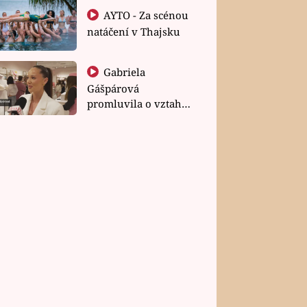
AYTO - Za scénou
natáčení v Thajsku
Gabriela
Gášpárová
promluvila o vztahu
a zakládání rodiny