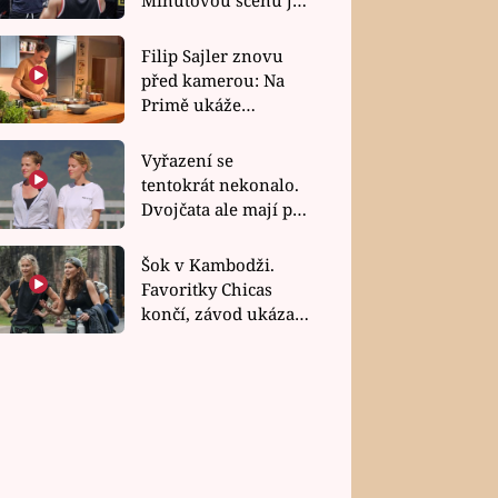
bez dubla
Filip Sajler znovu
před kamerou: Na
Primě ukáže
poctivou kuchyni i
rychlé recepty
Vyřazení se
tentokrát nekonalo.
Dvojčata ale mají po
uzavření třetí etapy
závodu nůž na krku
Šok v Kambodži.
Favoritky Chicas
končí, závod ukázal
svou nejtvrdší tvář