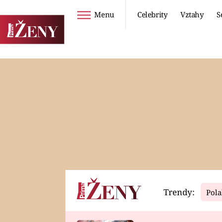
Menu
Celebrity
Vztahy
S
Seriály
Životní styl
ZOO
DIETY A HUBNUTÍ
PROSTŘENO!
CESTOVÁNÍ A
DOVOLENÁ
DUCH
ZDRAVÍ
Trendy:
Pola
Horoskopy
Video
ASTROČLÁNKY
SERIÁLY