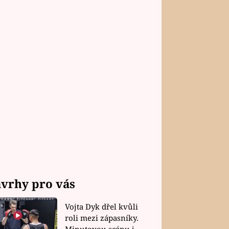
vrhy pro vás
Vojta Dyk dřel kvůli
roli mezi zápasníky.
Minutovou scénu jel