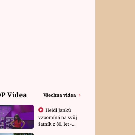
P Videa
Všechna videa
Heidi Janků
vzpomíná na svůj
šatník z 80. let -
Shopaholičky