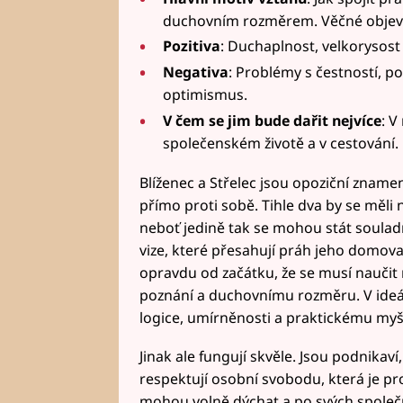
duchovním rozměrem. Věčné objevov
Pozitiva
: Duchaplnost, velkorysost
Negativa
: Problémy s čestností, po
optimismus.
V čem se jim bude dařit nejvíce
: V
společenském životě a v cestování.
Blíženec a Střelec jsou opoziční znamen
přímo proti sobě. Tihle dva by se měli 
neboť jedině tak se mohou stát soulad
vize, které přesahují práh jeho domova, 
opravdu od začátku, že se musí naučit 
poznání a duchovnímu rozměru. V ideál
logice, umírněnosti a praktickému myšl
Jinak ale fungují skvěle. Jsou podnikaví
respektují osobní svobodu, která je pro
mohou volně dýchat a po svých společn