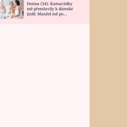
Denisa (34): Kamarádky
mě přemluvily k dámské
jízdě. Manžel mě po
návratu zaskočil