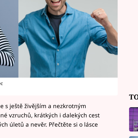
ec
TO
ce s ještě živějším a nezkrotným
né vzruchů, krátkých i dalekých cest
h úletů a nevěr. Přečtěte si o lásce