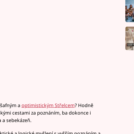
zšafným a
optimistickým Střelcem
? Hodně
ekými cestami za poznáním, ba dokonce i
 a sebekázeň.
raktické a logické myšlení s vyšším poznáním a