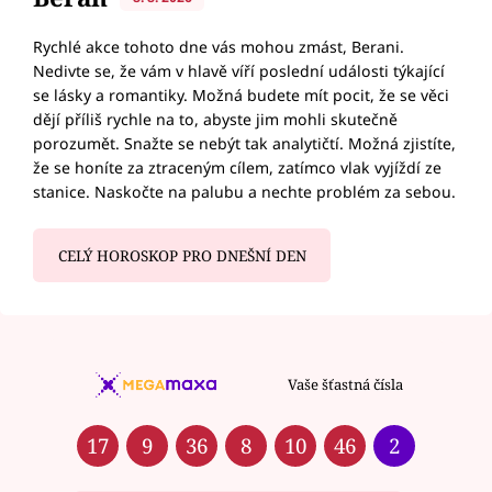
Rychlé akce tohoto dne vás mohou zmást, Berani.
Nedivte se, že vám v hlavě víří poslední události týkající
se lásky a romantiky. Možná budete mít pocit, že se věci
dějí příliš rychle na to, abyste jim mohli skutečně
porozumět. Snažte se nebýt tak analytičtí. Možná zjistíte,
že se honíte za ztraceným cílem, zatímco vlak vyjíždí ze
stanice. Naskočte na palubu a nechte problém za sebou.
CELÝ HOROSKOP PRO DNEŠNÍ DEN
Vaše šťastná čísla
17
9
36
8
10
46
2