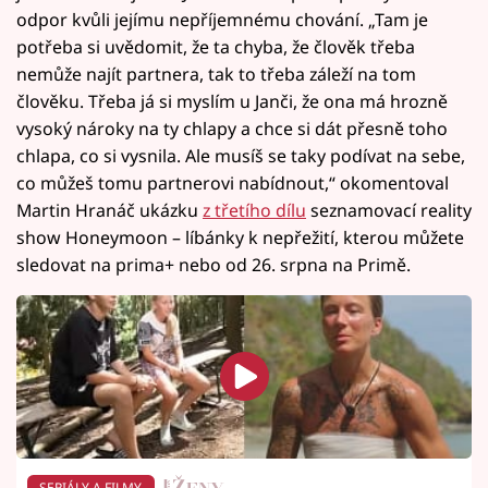
odpor kvůli jejímu nepříjemnému chování. „Tam je
potřeba si uvědomit, že ta chyba, že člověk třeba
nemůže najít partnera, tak to třeba záleží na tom
člověku. Třeba já si myslím u Janči, že ona má hrozně
vysoký nároky na ty chlapy a chce si dát přesně toho
chlapa, co si vysnila. Ale musíš se taky podívat na sebe,
co můžeš tomu partnerovi nabídnout,“ okomentoval
Martin Hranáč ukázku
z třetího dílu
seznamovací reality
show Honeymoon – líbánky k nepřežití, kterou můžete
sledovat na prima+ nebo od 26. srpna na Primě.
SERIÁLY A FILMY