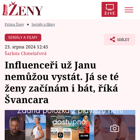
ŽIVĚ
Prima Ženy
■
Seriály a filmy
Trendy:
Polabí
Inspekce
Prostřeno!
AYTO?
SERIÁLY A FILMY
SDÍLET
Módní alarm
Zrádci
Proměny
23. srpna 2024 12:45
Šarlota Chmelařová
Influenceři už Janu
nemůžou vystát. Já se té
Témata
ženy začínám i bát, říká
Celebrity
Švancara
Žádná položka z playlistu není
Vztahy
dostupná.
Seriály