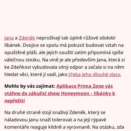
Jana
a
Zdeněk
neprožívají tak úplně růžové období
líbánek. Dvojice se spolu má pokusit budovat vztah na
opuštěné pláži, ale jejich soužití zatím připomíná spíše
válečnou stezku. Na vině je ale především Jana, která si
ke Zdeňkovi vybudovala silný odpor a začala si na něm
hledat věci, které jí vadí, jako
třeba jeho dlouhé vlasy.
Mohlo by vás zajímat:
Aplikace Prima Zone vás
vtáhne do zákulisí show Honeymoon – líbánky k
nepřežití
Na druhé straně stojí snaživý Zdeněk, který se
náladovou Janu snaží tolerovat a na její rýpavé
komentáře reaguje klidně a vyrovnaně. Na otázku, zda