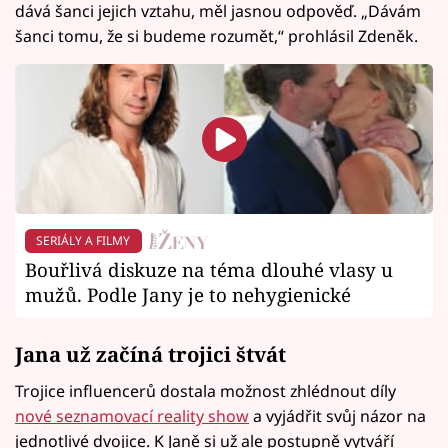
dává šanci jejich vztahu, měl jasnou odpověď. „Dávám
šanci tomu, že si budeme rozumět,“ prohlásil Zdeněk.
SERIÁLY A FILMY
Bouřlivá diskuze na téma dlouhé vlasy u
mužů. Podle Jany je to nehygienické
Jana už začíná trojici štvát
Trojice influencerů dostala možnost zhlédnout díly
nové seznamovací reality show
a vyjádřit svůj názor na
jednotlivé dvojice. K Janě si už ale postupně vytváří