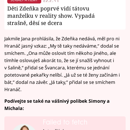
Děti Zdeňka poprvé vidí tátovu
manželku v reality show. Vypadá
strašně, děsí se dcera
Jakmile Jana prohlásila, že Zdeňka nedává, měl pro ni
Hranáč jasný vzkaz: „My tě taky nedáváme,“ dodal se
smíchem. „Ona může oslovit tím někoho jiného, ale
tímhle oslovuješ akorát to, že se jí snažíš vyhnout i
v šalině,“ přidal se Švancara, kterému se jednání
potetované pekařky nelíbí. „Já už se té ženy začínám i
bát,“ dodal na závěr. „Já taky,“ přidal se se smíchem
Hranáč.
Podívejte se také na vášnivý polibek Simony a
Michala:
Failed to fetch