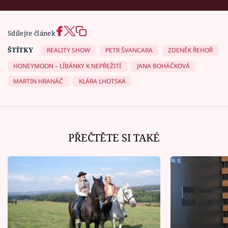
Sdílejte článek
ŠTÍTKY
REALITY SHOW
PETR ŠVANCARA
ZDENĚK ŘEHOŘ
HONEYMOON – LÍBÁNKY K NEPŘEŽITÍ
JANA BOHÁČKOVÁ
MARTIN HRANÁČ
KLÁRA LHOTSKÁ
PŘEČTĚTE SI TAKÉ