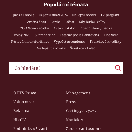
Populární témata
Jak zhubnout
Nejlepší filmy 2024
Nejlepší horory
TV program
Změna času
Partie
Počasí
Kdy budou volby
ZOO Nové začátky
Auto – katalog
7 pádů Honzy Dědka
Volby 2025
Svařené víno
Tatarák podle Pohlreicha
Aloe vera
Pěstování lichořeřišnice
Výpočet ascendentu
Tvarohové knedlíky
Nejlepší palačinky
Švestkový koláč
O FTV Prima
Management
Volná místa
Press
Reklama
Castingy a výzvy
HbbTV
Kontakty
Podmínky užívání
Zpracování osobních