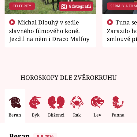
CELEBRITY
SERIÁLY A FIL
8 fotografií
Michal Dlouhý v sedle
Tuna se chtěl vrátit domů.
slavného filmového koně.
Zarazilo ho
Jezdil na něm i Draco Malfoy
smlouvě př
zemřít
HOROSKOPY DLE ZVĚROKRUHU
Beran
Býk
Blíženci
Rak
Lev
Panna
V
Beran
8. 8. 2026