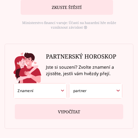
ZKUSTE ŠTĚSTÍ
Ministerstvo financí varuje: Účastí na hazardní hře může
vzniknout závislost ⑱
PARTNERSKÝ HOROSKOP
Jste si souzení? Zvolte znamení a
zjistěte, jestli vám hvězdy přejí.
VYPOČÍTAT