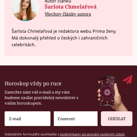
Autor článku
Šarlota Chmelařová
Všechny články autora
Šarlota Chmelařová je redaktora webu Prima ženy.
Má dokonalý přehled o českých i zahraničních
celebritách.
Horoskop vždy po ruce
Zanechte nám váš e-mail a my vám
budeme zasílat pravidelný newsletter s
vaším horoskopem.
ODESLAT
Odesláním formuláře souhlasíte s
podmínkami zpracování osobních údajů