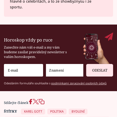
hlavně o celebritách, a to ze showbyznysu i ze
sportu.
Horoskop vždy po ruce
Zanechte nám váš e-mail a my vám
budeme zasílat pravidelný newsletter s
vaším horoskopem.
ODESLAT
Odesláním formuláře souhlasíte s
podmínkami zpracování osobních údajů
Sdílejte článek
ŠTÍTKY
KAREL GOTT
POLITIKA
BYDLENÍ