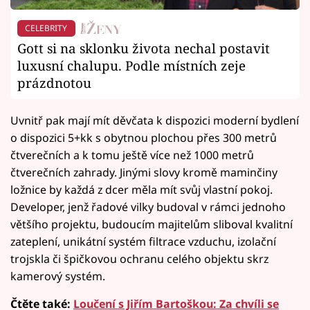
CELEBRITY
Gott si na sklonku života nechal postavit
luxusní chalupu. Podle místních zeje
prázdnotou
Uvnitř pak mají mít děvčata k dispozici moderní bydlení
o dispozici 5+kk s obytnou plochou přes 300 metrů
čtverečních a k tomu ještě více než 1000 metrů
čtverečních zahrady. Jinými slovy kromě maminčiny
ložnice by každá z dcer měla mít svůj vlastní pokoj.
Developer, jenž řadové vilky budoval v rámci jednoho
většího projektu, budoucím majitelům sliboval kvalitní
zateplení, unikátní systém filtrace vzduchu, izolační
trojskla či špičkovou ochranu celého objektu skrz
kamerový systém.
Čtěte také:
Loučení s Jiřím Bartoškou: Za chvíli se