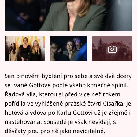
Horoskopy
Sledujte prima+
Filmový festival Karlovy Vary
Pořady
Mámy sobě
Sen o novém bydlení pro sebe a své dvě dcery
Přihlášení
se Ivaně Gottové podle všeho konečně splnil.
Řadová vila, kterou si před více než rokem
pořídila ve vyhlášené pražské čtvrti Císařka, je
Sledujte nás
hotová a vdova po Karlu Gottovi už je zřejmě i
nastěhovaná. Sousedé je však nevídají, s
děvčaty jsou pro ně jako neviditelné.