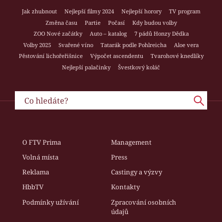
Jak zhubnout
Nejlepší filmy 2024
Nejlepší horory
TV program
Změna času
Partie
Počasí
Kdy budou volby
ZOO Nové začátky
Auto – katalog
7 pádů Honzy Dědka
Volby 2025
Svařené víno
Tatarák podle Pohlreicha
Aloe vera
Pěstování lichořeřišnice
Výpočet ascendentu
Tvarohové knedlíky
Nejlepší palačinky
Švestkový koláč
O FTV Prima
Management
Volná místa
Press
Reklama
Castingy a výzvy
HbbTV
Kontakty
Podmínky užívání
Zpracování osobních
údajů