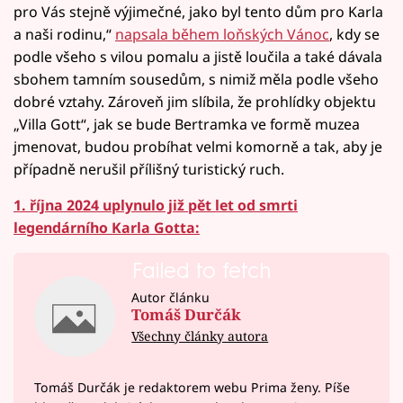
pro Vás stejně výjimečné, jako byl tento dům pro Karla
a naši rodinu,“
napsala během loňských Vánoc
, kdy se
podle všeho s vilou pomalu a jistě loučila a také dávala
sbohem tamním sousedům, s nimiž měla podle všeho
dobré vztahy. Zároveň jim slíbila, že prohlídky objektu
„Villa Gott“, jak se bude Bertramka ve formě muzea
jmenovat, budou probíhat velmi komorně a tak, aby je
případně nerušil přílišný turistický ruch.
1. října 2024 uplynulo již pět let od smrti
legendárního Karla Gotta:
Failed to fetch
Autor článku
Tomáš Durčák
Všechny články autora
Tomáš Durčák je redaktorem webu Prima ženy. Píše