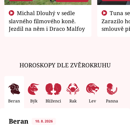
Michal Dlouhý v sedle
Tuna se chtěl vrátit domů.
slavného filmového koně.
Zarazilo ho
Jezdil na něm i Draco Malfoy
smlouvě př
zemřít
HOROSKOPY DLE ZVĚROKRUHU
Beran
Býk
Blíženci
Rak
Lev
Panna
V
Beran
10. 8. 2026