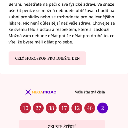
Berani, nešetřete na péči o své fyzické zdraví. Ve snaze
ušetřit peníze se možná nebudete obtěžovat chodit na
zubní prohlídky nebo se rozhodnete pro nejlevnějšího
lékaře. Nic není důležitější než vaše zdraví. Chovejte se
ke svému tělu s úctou a respektem, které si zaslouží.
Možná vám nebude dělat potíže dělat pro druhé to, co
víte, že byste měli dělat pro sebe.
CELÝ HOROSKOP PRO DNEŠNÍ DEN
Vaše šťastná čísla
10
27
38
17
12
46
2
ZKUSTE ŠTĚSTÍ