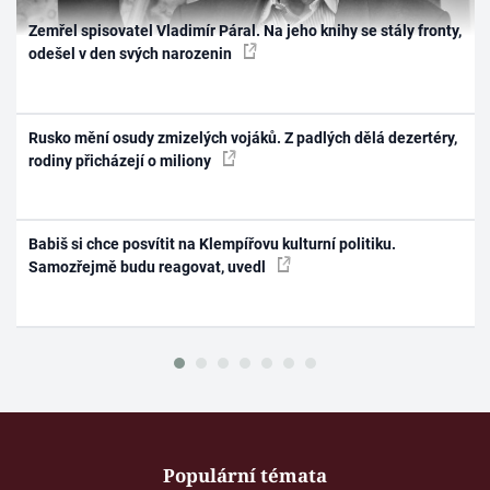
Zemřel spisovatel Vladimír Páral. Na jeho knihy se stály fronty,
odešel v den svých narozenin
Rusko mění osudy zmizelých vojáků. Z padlých dělá dezertéry,
rodiny přicházejí o miliony
Babiš si chce posvítit na Klempířovu kulturní politiku.
Samozřejmě budu reagovat, uvedl
Populární témata