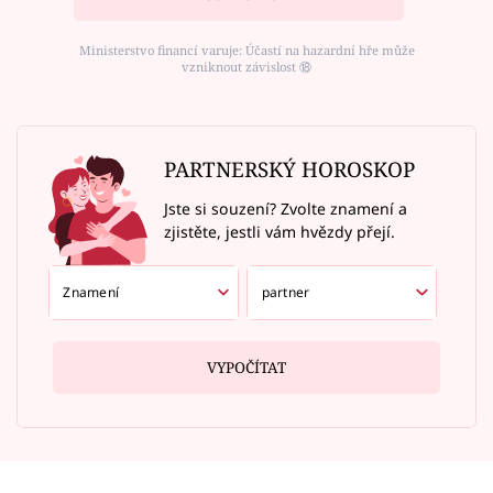
Ministerstvo financí varuje: Účastí na hazardní hře může
vzniknout závislost ⑱
PARTNERSKÝ HOROSKOP
Jste si souzení? Zvolte znamení a
zjistěte, jestli vám hvězdy přejí.
VYPOČÍTAT