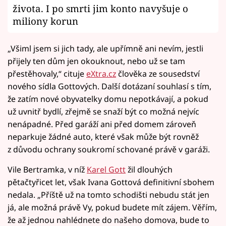
života. I po smrti jim konto navyšuje o
miliony korun
„Všiml jsem si jich tady, ale upřímně ani nevím, jestli
přijely ten dům jen okouknout, nebo už se tam
přestěhovaly,“ cituje
eXtra.cz
člověka ze sousedství
nového sídla Gottových. Další dotázaní souhlasí s tím,
že zatím nové obyvatelky domu nepotkávají, a pokud
už uvnitř bydlí, zřejmě se snaží být co možná nejvíc
nenápadné. Před garáží ani před domem zároveň
neparkuje žádné auto, které však může být rovněž
z důvodu ochrany soukromí schované právě v garáži.
Vile Bertramka, v níž
Karel Gott
žil dlouhých
pětačtyřicet let, však Ivana Gottová definitivní sbohem
nedala. „Příště už na tomto schodišti nebudu stát jen
já, ale možná právě Vy, pokud budete mít zájem. Věřím,
že až jednou nahlédnete do našeho domova, bude to