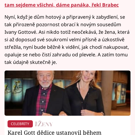
tam sejdeme všichni, dáme panáka, řekl Brabec
Nyní, když je dům hotový a připravený k zabydlení, se
tak přirozeně pozornost obrací k novým sousedům
Ivany Gottové. Asi nikdo totiž neočekává, že žena, která
si až doposud své soukromí velmi přísně a úzkostlivě
střežila, nyní bude běžně k vidění, jak chodí nakupovat,
opaluje se nebo čistí zahradu od plevele. A zatím tomu
tak údajně skutečně je.
CELEBRITY
Karel Gott dědice ustanovil během