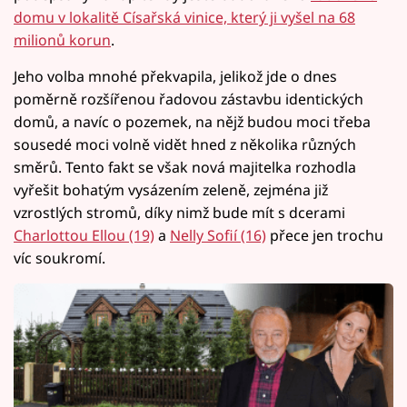
domu v lokalitě Císařská vinice, který ji vyšel na 68
milionů korun
.
Jeho volba mnohé překvapila, jelikož jde o dnes
poměrně rozšířenou řadovou zástavbu identických
domů, a navíc o pozemek, na nějž budou moci třeba
sousedé moci volně vidět hned z několika různých
směrů. Tento fakt se však nová majitelka rozhodla
vyřešit bohatým vysázením zeleně, zejména již
vzrostlých stromů, díky nimž bude mít s dcerami
Charlottou Ellou (19)
a
Nelly Sofií (16)
přece jen trochu
víc soukromí.