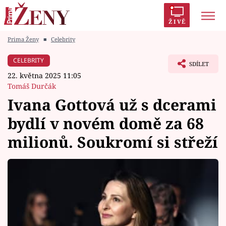
ŽIVĚ
Prima Ženy
■
Celebrity
Trendy:
Polabí
Inspekce
Prostřeno!
AYTO?
CELEBRITY
SDÍLET
Módní alarm
Zrádci
Proměny
22. května 2025 11:05
Tomáš Durčák
Ivana Gottová už s dcerami
bydlí v novém domě za 68
Témata
milionů. Soukromí si střeží
Celebrity
Vztahy
Seriály